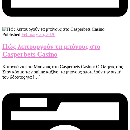
Published
February 26, 2026
Πώς λειτουργούν τα μπόνους στο
Casperbets Casino
Κατανοώντας τα Μπόνους στο Casperbets Casino: Ο Οδηγός σας
Στον κόσμο των online καζίνο, τα μπόνους αποτελούν την αιχμή
του δόρατος για […]