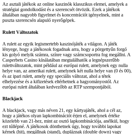
Az asztali játékok az online kaszinók klasszikus elemei, amelyek a
stratégiai gondolkodást és a szerencsét ötvözik. Ezek a játékok
általában nagyobb figyelmet és koncentrációt igényelnek, mint a
puszta szerencsén alapuló nyerőgépek.
Rulett Változatok
A rulett az egyik legismertebb kaszinójáték a világon. A játék
lényege, hogy a játékosok fogadnak arra, hogy a pörgettyűn forgó
kis golyó melyik számra, színre vagy számcsoportra fog megállni. A
Casperbets Casino kínálatában megtalálhatók a legnépszerűbb
rulettváltozatok, mint például az európai rulett, amelynek egy nulla
helye van, az amerikai rulett, amelynek két nulla helye van (0 és 00),
és az ipari rulett, amely egy speciális változat, ahol a tétek
elhelyezése és a kifizetések eltérhetnek a hagyományostól. Az
európai rulett általában kedvezőbb az RTP szempontjából.
Blackjack
A blackjack, vagy más néven 21, egy kártyajáték, ahol a cél az,
hogy a játékos olyan lapkombinációt érjen el, amelynek értéke
közelebb van 21-hez, mint az osztó lapkombinációja, anélkül, hogy
ezt túllépné. A játékosok dönthetnek úgy, hogy további lapokat
kérnek (hit), megállnak (stand), dupláznak (double down) vagy