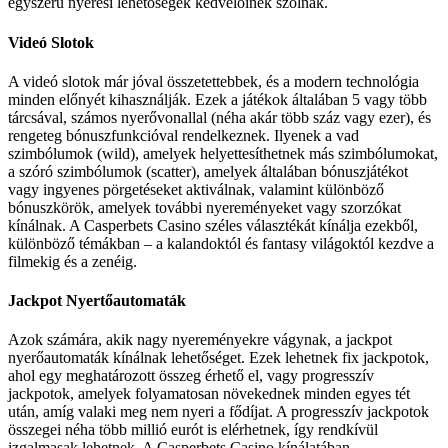
egyszerű nyerési lehetőségek kedvelőinek szólnak.
Videó Slotok
A videó slotok már jóval összetettebbek, és a modern technológia
minden előnyét kihasználják. Ezek a játékok általában 5 vagy több
tárcsával, számos nyerővonallal (néha akár több száz vagy ezer), és
rengeteg bónuszfunkcióval rendelkeznek. Ilyenek a vad
szimbólumok (wild), amelyek helyettesíthetnek más szimbólumokat,
a szóró szimbólumok (scatter), amelyek általában bónuszjátékot
vagy ingyenes pörgetéseket aktiválnak, valamint különböző
bónuszkörök, amelyek további nyereményeket vagy szorzókat
kínálnak. A Casperbets Casino széles választékát kínálja ezekből,
különböző témákban – a kalandoktól és fantasy világoktól kezdve a
filmekig és a zenéig.
Jackpot Nyertőautomaták
Azok számára, akik nagy nyereményekre vágynak, a jackpot
nyerőautomaták kínálnak lehetőséget. Ezek lehetnek fix jackpotok,
ahol egy meghatározott összeg érhető el, vagy progresszív
jackpotok, amelyek folyamatosan növekednek minden egyes tét
után, amíg valaki meg nem nyeri a fődíjat. A progresszív jackpotok
összegei néha több millió eurót is elérhetnek, így rendkívül
izgalmasak lehetnek. A Casperbets Casino kínálatában