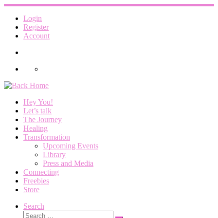
Skip
to
Login
content
Register
Account
Hey You!
Let’s talk
The Journey
Healing
Transformation
Upcoming Events
Library
Press and Media
Connecting
Freebies
Store
Search
Search