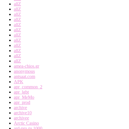
allZ
allZ
allZ
allZ
allZ
allZ
allZ
allZ
allZ
allZ
allZ
allZ
amea-chios.gr
anonymous
antsaat.com
APK
apr_common_2
apr_lgbt
apr_MeMo
apr_prod
archive
archive10
archivee
Arctic Casino
ard-pro.ru 1000