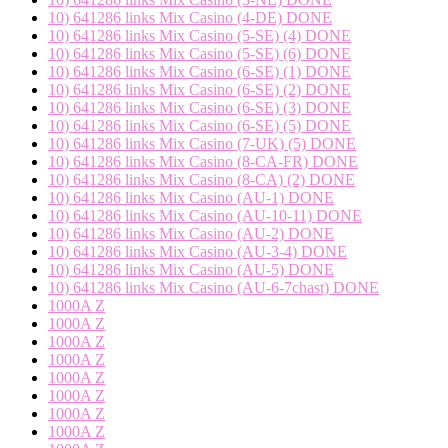
10) 641286 links Mix Casino (4-DE) DONE
10) 641286 links Mix Casino (5-SE) (4) DONE
10) 641286 links Mix Casino (5-SE) (6) DONE
10) 641286 links Mix Casino (6-SE) (1) DONE
10) 641286 links Mix Casino (6-SE) (2) DONE
10) 641286 links Mix Casino (6-SE) (3) DONE
10) 641286 links Mix Casino (6-SE) (5) DONE
10) 641286 links Mix Casino (7-UK) (5) DONE
10) 641286 links Mix Casino (8-CA-FR) DONE
10) 641286 links Mix Casino (8-CA) (2) DONE
10) 641286 links Mix Casino (AU-1) DONE
10) 641286 links Mix Casino (AU-10-11) DONE
10) 641286 links Mix Casino (AU-2) DONE
10) 641286 links Mix Casino (AU-3-4) DONE
10) 641286 links Mix Casino (AU-5) DONE
10) 641286 links Mix Casino (AU-6-7chast) DONE
1000A Z
1000A Z
1000A Z
1000A Z
1000A Z
1000A Z
1000A Z
1000A Z