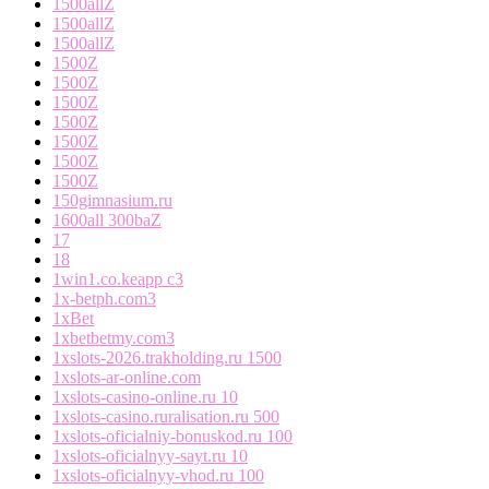
1500allZ
1500allZ
1500allZ
1500Z
1500Z
1500Z
1500Z
1500Z
1500Z
1500Z
150gimnasium.ru
1600all 300baZ
17
18
1win1.co.keapp c3
1x-betph.com3
1xBet
1xbetbetmy.com3
1xslots-2026.trakholding.ru 1500
1xslots-ar-online.com
1xslots-casino-online.ru 10
1xslots-casino.ruralisation.ru 500
1xslots-oficialniy-bonuskod.ru 100
1xslots-oficialnyy-sayt.ru 10
1xslots-oficialnyy-vhod.ru 100