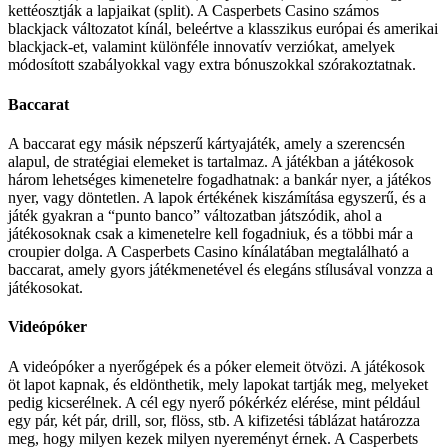
kettéosztják a lapjaikat (split). A Casperbets Casino számos
blackjack változatot kínál, beleértve a klasszikus európai és amerikai
blackjack-et, valamint különféle innovatív verziókat, amelyek
módosított szabályokkal vagy extra bónuszokkal szórakoztatnak.
Baccarat
A baccarat egy másik népszerű kártyajáték, amely a szerencsén
alapul, de stratégiai elemeket is tartalmaz. A játékban a játékosok
három lehetséges kimenetelre fogadhatnak: a bankár nyer, a játékos
nyer, vagy döntetlen. A lapok értékének kiszámítása egyszerű, és a
játék gyakran a “punto banco” változatban játszódik, ahol a
játékosoknak csak a kimenetelre kell fogadniuk, és a többi már a
croupier dolga. A Casperbets Casino kínálatában megtalálható a
baccarat, amely gyors játékmenetével és elegáns stílusával vonzza a
játékosokat.
Videópóker
A videópóker a nyerőgépek és a póker elemeit ötvözi. A játékosok
öt lapot kapnak, és eldönthetik, mely lapokat tartják meg, melyeket
pedig kicserélnek. A cél egy nyerő pókérkéz elérése, mint például
egy pár, két pár, drill, sor, flöss, stb. A kifizetési táblázat határozza
meg, hogy milyen kezek milyen nyereményt érnek. A Casperbets