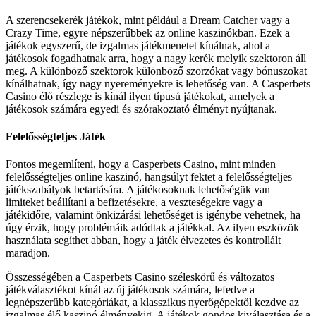
A szerencsekerék játékok, mint például a Dream Catcher vagy a
Crazy Time, egyre népszerűbbek az online kaszinókban. Ezek a
játékok egyszerű, de izgalmas játékmenetet kínálnak, ahol a
játékosok fogadhatnak arra, hogy a nagy kerék melyik szektoron áll
meg. A különböző szektorok különböző szorzókat vagy bónuszokat
kínálhatnak, így nagy nyereményekre is lehetőség van. A Casperbets
Casino élő részlege is kínál ilyen típusú játékokat, amelyek a
játékosok számára egyedi és szórakoztató élményt nyújtanak.
Felelősségteljes Játék
Fontos megemlíteni, hogy a Casperbets Casino, mint minden
felelősségteljes online kaszinó, hangsúlyt fektet a felelősségteljes
játékszabályok betartására. A játékosoknak lehetőségük van
limiteket beállítani a befizetésekre, a veszteségekre vagy a
játékidőre, valamint önkizárási lehetőséget is igénybe vehetnek, ha
úgy érzik, hogy problémáik adódtak a játékkal. Az ilyen eszközök
használata segíthet abban, hogy a játék élvezetes és kontrollált
maradjon.
Összességében a Casperbets Casino széleskörű és változatos
játékválasztékot kínál az új játékosok számára, lefedve a
legnépszerűbb kategóriákat, a klasszikus nyerőgépektől kezdve az
izgalmas élő kaszinó élményekig. A játékok gondos kiválasztása és a