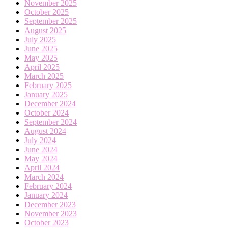
November 2025
October 2025
September 2025
August 2025
July 2025
June 2025
May 2025
April 2025
March 2025
February 2025
January 2025
December 2024
October 2024
September 2024
August 2024
July 2024
June 2024
May 2024
April 2024
March 2024
February 2024
January 2024
December 2023
November 2023
October 2023