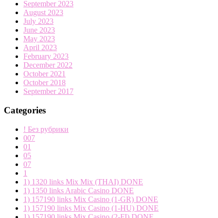
September 2023
August 2023
July 2023
June 2023
May 2023
April 2023
February 2023
December 2022
October 2021
October 2018
September 2017
Categories
! Без рубрики
007
01
05
07
1
1) 1320 links Mix Mix (THAI) DONE
1) 1350 links Arabic Casino DONE
1) 157190 links Mix Casino (1-GR) DONE
1) 157190 links Mix Casino (1-HU) DONE
1) 157190 links Mix Casino (2-FI) DONE