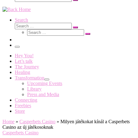
Search
…
Search
Search
Search
Search
…
Search
…
Menu
Hey You!
Let’s talk
The Journey
Healing
Transformation
Upcoming Events
Library
Press and Media
Connecting
Freebies
Store
Home
»
Casperbets Casino
»
Milyen játékokat kínál a Casperbets
Casino az új játékosoknak
Casperbets Casino