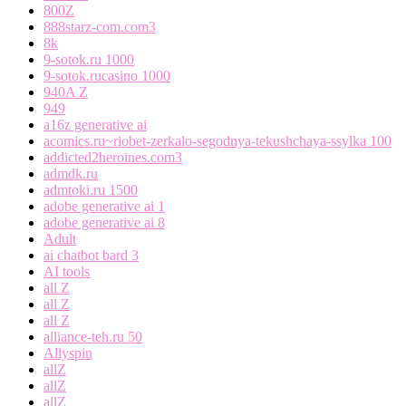
800Z
888starz-com.com3
8k
9-sotok.ru 1000
9-sotok.rucasino 1000
940A Z
949
a16z generative ai
acomics.ru~riobet-zerkalo-segodnya-tekushchaya-ssylka 100
addicted2heroines.com3
admdk.ru
admtoki.ru 1500
adobe generative ai 1
adobe generative ai 8
Adult
ai chatbot bard 3
AI tools
all Z
all Z
all Z
alliance-teh.ru 50
Allyspin
allZ
allZ
allZ