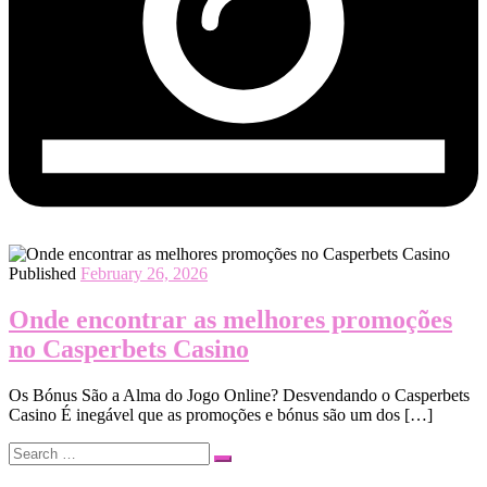
Published
February 26, 2026
Onde encontrar as melhores promoções
no Casperbets Casino
Os Bónus São a Alma do Jogo Online? Desvendando o Casperbets
Casino É inegável que as promoções e bónus são um dos […]
Search
Search
…