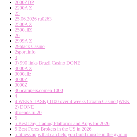
2000ZDP
2290A Z
25
25.06.2026 ru0263
2500A Z
2500allZ
26
2999A Z
29black Casino
2sport.info
3
3) 990 links Brazil Casino DONE
3000A Z
3000allz
3000Z
3000Z
365campers.comen 1000
4
4 WEKS TASK) 1100 over 4 weeks Croatia Casino (WEK
2) DONE
4friends.ru 20
5
5 Best Day Trading Platforms and Apps for 2026
5 Best Forex Brokers in the US in 2026
5 fitness apps that can help you build muscle in the gym in