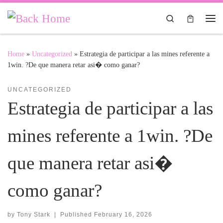
Skip to content
Search
Me
Home
»
Uncategorized
»
Estrategia de participar a las mines referente a
1win. ?De que manera retar asi� como ganar?
UNCATEGORIZED
Estrategia de participar a las
mines referente a 1win. ?De
que manera retar asi�
como ganar?
by
Tony Stark
|
Published
February 16, 2026