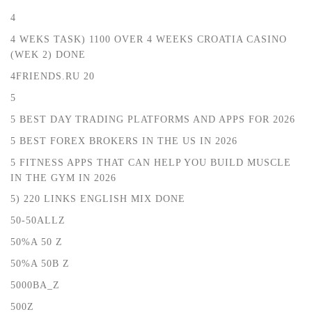
4
4 WEKS TASK) 1100 OVER 4 WEEKS CROATIA CASINO
(WEK 2) DONE
4FRIENDS.RU 20
5
5 BEST DAY TRADING PLATFORMS AND APPS FOR 2026
5 BEST FOREX BROKERS IN THE US IN 2026
5 FITNESS APPS THAT CAN HELP YOU BUILD MUSCLE
IN THE GYM IN 2026
5) 220 LINKS ENGLISH MIX DONE
50-50ALLZ
50%A 50 Z
50%A 50B Z
5000BA_Z
500Z