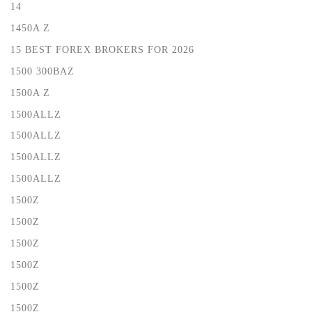
14
1450A Z
15 BEST FOREX BROKERS FOR 2026
1500 300BAZ
1500A Z
1500ALLZ
1500ALLZ
1500ALLZ
1500ALLZ
1500Z
1500Z
1500Z
1500Z
1500Z
1500Z