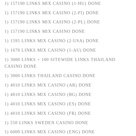
1) 157190 LINKS MIX CASINO (1-HU) DONE
1) 157190 LINKS MIX CASINO (2-FI) DONE
1) 157190 LINKS MIX CASINO (2-PL) DONE
1) 157190 LINKS MIX CASINO DONE
1) 1595 LINKS MIX CASINO (2-USA) DONE
1) 1670 LINKS MIX CASINO (1-AU) DONE
1) 3000 LINKS + 100 SITEWIDE LINKS THAILAND
CASINO DONE
1) 3000 LINKS THAILAND CASINO DONE
1) 4010 LINKS MIX CASINO (AR) DONE
1) 4010 LINKS MIX CASINO (BG) DONE
1) 4010 LINKS MIX CASINO (ES) DONE
1) 4010 LINKS MIX CASINO (FR) DONE
1) 550 LINKS SWEDEN CASINO DONE
1) 6000 LINKS MIX CASINO (ENG) DONE