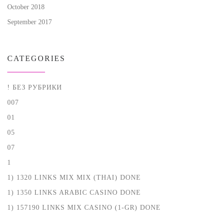
October 2018
September 2017
CATEGORIES
! БЕЗ РУБРИКИ
007
01
05
07
1
1) 1320 LINKS MIX MIX (THAI) DONE
1) 1350 LINKS ARABIC CASINO DONE
1) 157190 LINKS MIX CASINO (1-GR) DONE