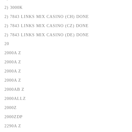
2) 3000K
2) 7843 LINKS MIX CASINO (CH) DONE
2) 7843 LINKS MIX CASINO (CZ) DONE
2) 7843 LINKS MIX CASINO (DE) DONE
20
2000A Z
2000A Z
2000A Z
2000A Z
2000AB Z
2000ALLZ
2000Z
2000ZDP
2290A Z