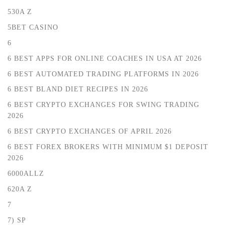
530A Z
5BET CASINO
6
6 BEST APPS FOR ONLINE COACHES IN USA AT 2026
6 BEST AUTOMATED TRADING PLATFORMS IN 2026
6 BEST BLAND DIET RECIPES IN 2026
6 BEST CRYPTO EXCHANGES FOR SWING TRADING
2026
6 BEST CRYPTO EXCHANGES OF APRIL 2026
6 BEST FOREX BROKERS WITH MINIMUM $1 DEPOSIT ️
2026
6000ALLZ
620A Z
7
7) SP