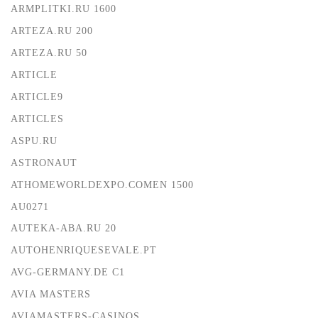
ARMPLITKI.RU 1600
ARTEZA.RU 200
ARTEZA.RU 50
ARTICLE
ARTICLE9
ARTICLES
ASPU.RU
ASTRONAUT
ATHOMEWORLDEXPO.COMEN 1500
AU0271
AUTEKA-ABA.RU 20
AUTOHENRIQUESEVALE.PT
AVG-GERMANY.DE C1
AVIA MASTERS
AVIAMASTERS-CASINOS