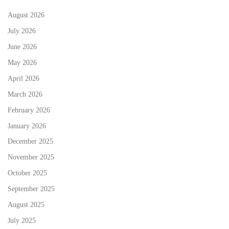
August 2026
July 2026
June 2026
May 2026
April 2026
March 2026
February 2026
January 2026
December 2025
November 2025
October 2025
September 2025
August 2025
July 2025