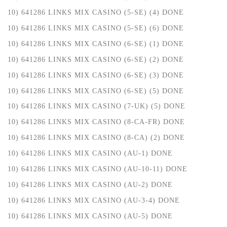
10) 641286 LINKS MIX CASINO (5-SE) (4) DONE
10) 641286 LINKS MIX CASINO (5-SE) (6) DONE
10) 641286 LINKS MIX CASINO (6-SE) (1) DONE
10) 641286 LINKS MIX CASINO (6-SE) (2) DONE
10) 641286 LINKS MIX CASINO (6-SE) (3) DONE
10) 641286 LINKS MIX CASINO (6-SE) (5) DONE
10) 641286 LINKS MIX CASINO (7-UK) (5) DONE
10) 641286 LINKS MIX CASINO (8-CA-FR) DONE
10) 641286 LINKS MIX CASINO (8-CA) (2) DONE
10) 641286 LINKS MIX CASINO (AU-1) DONE
10) 641286 LINKS MIX CASINO (AU-10-11) DONE
10) 641286 LINKS MIX CASINO (AU-2) DONE
10) 641286 LINKS MIX CASINO (AU-3-4) DONE
10) 641286 LINKS MIX CASINO (AU-5) DONE