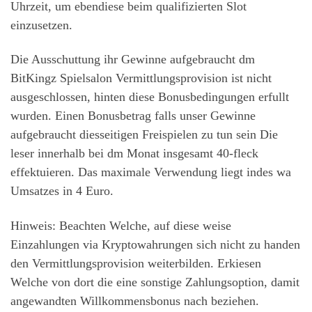
Uhrzeit, um ebendiese beim qualifizierten Slot
einzusetzen.
Die Ausschuttung ihr Gewinne aufgebraucht dm
BitKingz Spielsalon Vermittlungsprovision ist nicht
ausgeschlossen, hinten diese Bonusbedingungen erfullt
wurden. Einen Bonusbetrag falls unser Gewinne
aufgebraucht diesseitigen Freispielen zu tun sein Die
leser innerhalb bei dm Monat insgesamt 40-fleck
effektuieren. Das maximale Verwendung liegt indes wa
Umsatzes in 4 Euro.
Hinweis: Beachten Welche, auf diese weise
Einzahlungen via Kryptowahrungen sich nicht zu handen
den Vermittlungsprovision weiterbilden. Erkiesen
Welche von dort die eine sonstige Zahlungsoption, damit
angewandten Willkommensbonus nach beziehen.