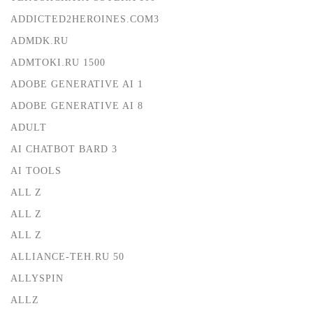
ADDICTED2HEROINES.COM3
ADMDK.RU
ADMTOKI.RU 1500
ADOBE GENERATIVE AI 1
ADOBE GENERATIVE AI 8
ADULT
AI CHATBOT BARD 3
AI TOOLS
ALL Z
ALL Z
ALL Z
ALLIANCE-TEH.RU 50
ALLYSPIN
ALLZ