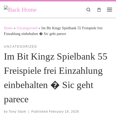
Skip to content
Search
Me
Home
»
Uncategorized
»
Im Bit Kingz Spielbank 55 Freispiele frei
Einzahlung einbehalten � Sic geht parece
UNCATEGORIZED
Im Bit Kingz Spielbank 55
Freispiele frei Einzahlung
einbehalten � Sic geht
parece
by
Tony Stark
|
Published
February 18, 2026