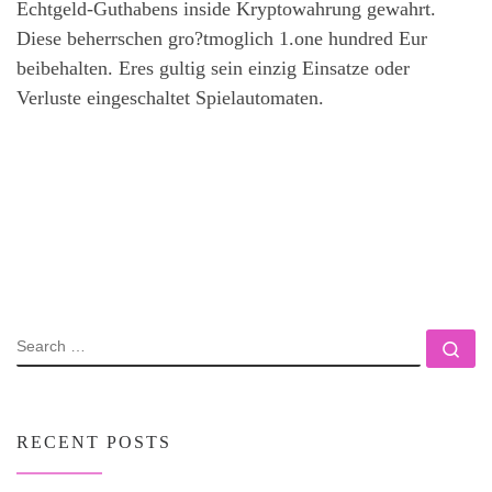
Echtgeld-Guthabens inside Kryptowahrung gewahrt.
Diese beherrschen gro?tmoglich 1.one hundred Eur
beibehalten. Eres gultig sein einzig Einsatze oder
Verluste eingeschaltet Spielautomaten.
SEARCH
Se
RECENT POSTS