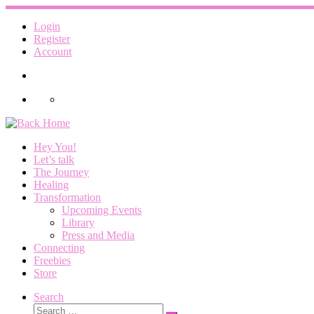
Skip
to
Login
content
Register
Account
Hey You!
Let’s talk
The Journey
Healing
Transformation
Upcoming Events
Library
Press and Media
Connecting
Freebies
Store
Search
Search