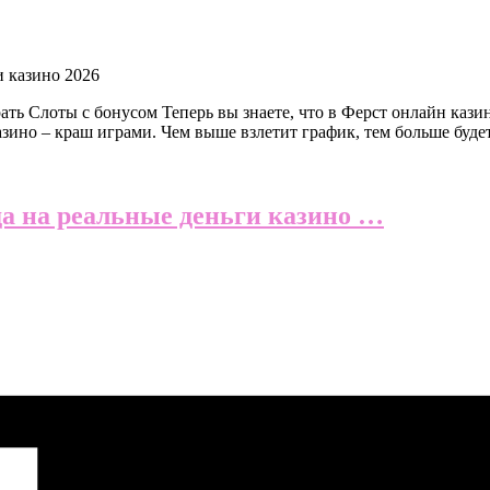
ь Слоты с бонусом Теперь вы знаете, что в Ферст онлайн кази
азино – краш играми. Чем выше взлетит график, тем больше буд
да на реальные деньги казино …