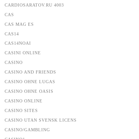
CARDIOSARATOV.RU 4003
CAS
CAS MAG ES
CAS14
CAS14NOAI
CASINI ONLINE
CASINO
CASINO AND FRIENDS
CASINO OHNE LUGAS
CASINO OHNE OASIS
CASINO ONLINE
CASINO SITES
CASINO UTAN SVENSK LICENS
CASINO/GAMBLING