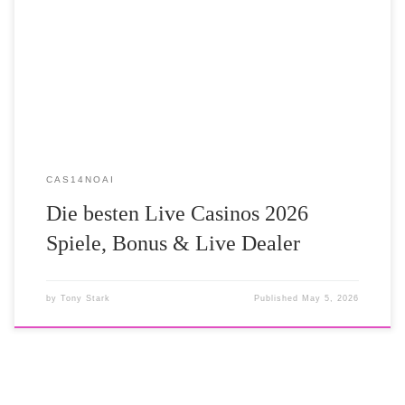
Regeln und sogar einem Jackpot anbieten. Das Gameplay ähnelt
dem Spielen von Spielautomaten online, jedoch ohne
Gewinnlinien. Eine Glücksspielseite sollte mindestens mehrere
Dutzend Blackjack-Versionen anbieten. Große Seiten bieten mehr
als 10 Arten […]
CAS14NOAI
Die besten Live Casinos 2026
Spiele, Bonus & Live Dealer
by
Tony Stark
Published
May 5, 2026