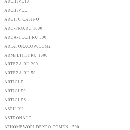
ARCHIVE10
ARCHIVEE
ARCTIC CASINO
ARD-PRO.RU 1000
ARDA-TECH.RU 500
ARIAFORACOW.COM2
ARMPLITKI.RU 1600
ARTEZA.RU 200
ARTEZA.RU 50
ARTICLE
ARTICLE9
ARTICLES
ASPU.RU
ASTRONAUT
ATHOMEWORLDEXPO.COMEN 1500