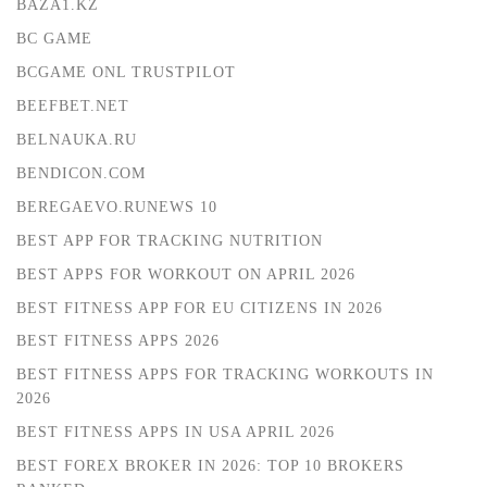
BAZA1.KZ
BC GAME
BCGAME ONL TRUSTPILOT
BEEFBET.NET
BELNAUKA.RU
BENDICON.COM
BEREGAEVO.RUNEWS 10
BEST APP FOR TRACKING NUTRITION
BEST APPS FOR WORKOUT ON APRIL 2026
BEST FITNESS APP FOR EU CITIZENS IN 2026
BEST FITNESS APPS 2026
BEST FITNESS APPS FOR TRACKING WORKOUTS IN
2026
BEST FITNESS APPS IN USA APRIL 2026
BEST FOREX BROKER IN 2026: TOP 10 BROKERS