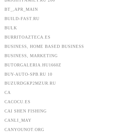
BRIGHTFAMILY.RU 200
BT_,APR_MAIN
BUILD-FAST.RU
BULK
BURRITOAZTECA.ES
BUSINESS, HOME BASED BUSINESS
BUSINESS, MARKETING
BUTORGALERIA.HU1660Z
BUY-AUTO-SPB.RU 10
BUZURDGKP2MZUR.RU
CA
CACOCU.ES
CAI SHEN FISHING
CANLI_MAY
CANYOUNOT.ORG