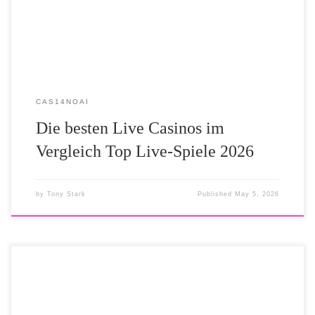
von Poker, wie Live Texas Hold’em und Drei Karten Poker. Das
Live Roulette bietet die […]
CAS14NOAI
Die besten Live Casinos im
Vergleich Top Live-Spiele 2026
by
Tony Stark
Published
May 5, 2026
Einige Casinos bieten spezielle Bingo-Bereiche für Fans dieses
Spiels an. Ein Internet Spielbank kann ein Keno-Spiel mit anderen