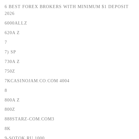
6 BEST FOREX BROKERS WITH MINIMUM $1 DEPOSIT ️
2026
6000ALLZ
620A Z
7
7) SP
730A Z
750Z
7KCASINOJAM.CO.COM 4004
8
800A Z
800Z
888STARZ-COM.COM3
8K
9-SOTOK.RU 1000