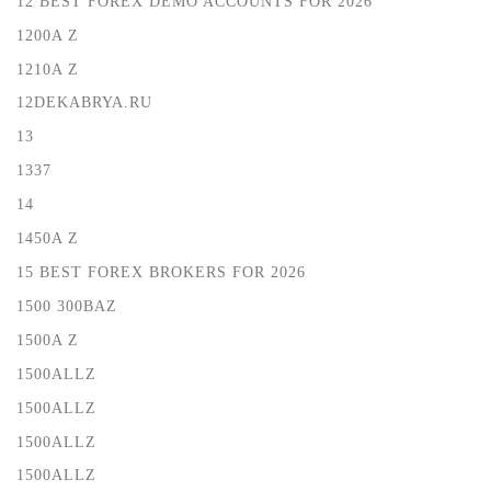
12 BEST FOREX DEMO ACCOUNTS FOR 2026
1200A Z
1210A Z
12DEKABRYA.RU
13
1337
14
1450A Z
15 BEST FOREX BROKERS FOR 2026
1500 300BAZ
1500A Z
1500ALLZ
1500ALLZ
1500ALLZ
1500ALLZ