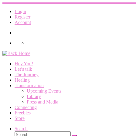
Skip
to
Login
content
Register
Account
Hey You!
Let’s talk
The Journey
Healing
Transformation
Upcoming Events
Library
Press and Media
Connecting
Freebies
Store
Search
Search