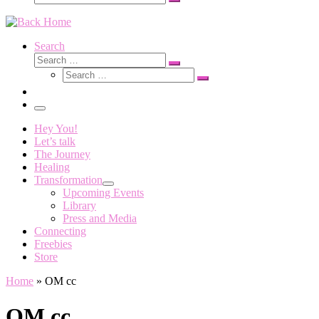
Search
…
Search
Search
Search
Search
…
Search
…
Menu
Hey You!
Let’s talk
The Journey
Healing
Transformation
Upcoming Events
Library
Press and Media
Connecting
Freebies
Store
Home
»
OM cc
OM cc