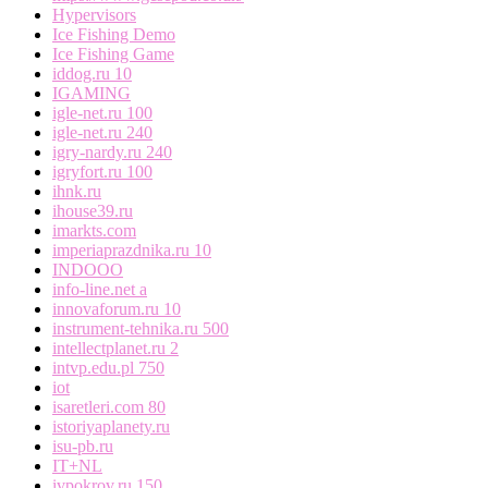
Hypervisors
Ice Fishing Demo
Ice Fishing Game
iddog.ru 10
IGAMING
igle-net.ru 100
igle-net.ru 240
igry-nardy.ru 240
igryfort.ru 100
ihnk.ru
ihouse39.ru
imarkts.com
imperiaprazdnika.ru 10
INDOOO
info-line.net a
innovaforum.ru 10
instrument-tehnika.ru 500
intellectplanet.ru 2
intvp.edu.pl 750
iot
isaretleri.com 80
istoriyaplanety.ru
isu-pb.ru
IT+NL
ivpokrov.ru 150