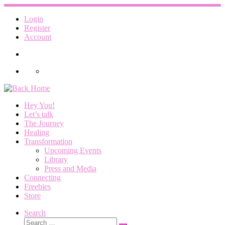
Skip
to
Login
content
Register
Account
Hey You!
Let’s talk
The Journey
Healing
Transformation
Upcoming Events
Library
Press and Media
Connecting
Freebies
Store
Search
Search