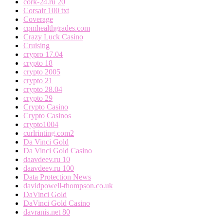
cork-24.ru 20
Corsair 100 txt
Coverage
cpmhealthgrades.com
Crazy Luck Casino
Cruising
crypro 17.04
crypto 18
crypto 2005
crypto 21
crypto 28.04
crypto 29
Crypto Casino
Crypto Casinos
crypto1004
curlrinting.com2
Da Vinci Gold
Da Vinci Gold Casino
daavdeev.ru 10
daavdeev.ru 100
Data Protection News
davidpowell-thompson.co.uk
DaVinci Gold
DaVinci Gold Casino
davranis.net 80