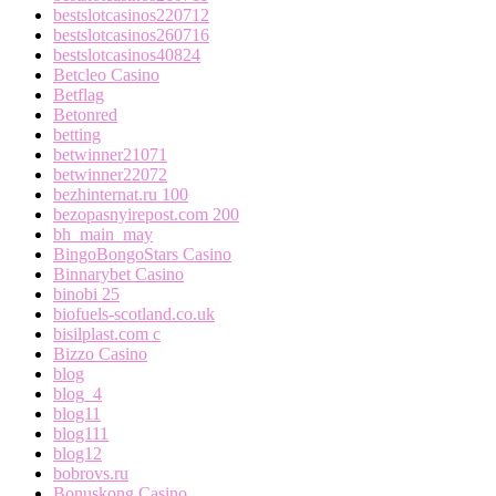
bestslotcasinos220712
bestslotcasinos260716
bestslotcasinos40824
Betcleo Casino
Betflag
Betonred
betting
betwinner21071
betwinner22072
bezhinternat.ru 100
bezopasnyirepost.com 200
bh_main_may
BingoBongoStars Casino
Binnarybet Casino
binobi 25
biofuels-scotland.co.uk
bisilplast.com c
Bizzo Casino
blog
blog_4
blog11
blog111
blog12
bobrovs.ru
Bonuskong Casino