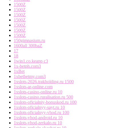
1500Z
1500Z
1500Z
1500Z
1500Z
1500Z
1500Z
150gimnasium.ru
1600all 300baZ
17
18
1win1.co.keapp c3
1x-betph.com3
1xBet
1xbetbetmy.com3
1xslots-2026.trakholding.ru 1500
1xslots-ar-online.com
1xslots-casino-online.ru 10
1xslots-casino.ruralisation.ru 500
1xslots-oficialniy-bonuskod.ru 100
1xslots-oficialnyy-sayt.ru 10
1xslots-oficialnyy-vhod.ru 100
1xslots-vhod-android.ru 10
1xslots-vhod-zerkalo.ru 10
1xslots-zerkalo-skachat.ru 10