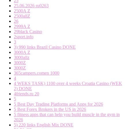
25
25.06.2026 ru0263
2500A Z
2500allZ
26
2999A Z
29black Casino
2sport.info
3
3) 990 links Brazil Casino DONE
3000A Z
3000allz
3000Z
3000Z
365campers.comen 1000
4
4 WEKS TASK) 1100 over 4 weeks Croatia Casino (WEK
2) DONE
4friends.ru 20
5
5 Best Day Trading Platforms and Apps for 2026
5 Best Forex Brokers in the US in 2026
5 fitness apps that can help you build muscle in the gym in
2026
5) 220 links English Mix DONE