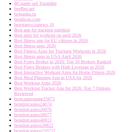
BCgame onl Trustpilot
beefbet.net
belnauka.ru
bendicon.com
beregaevo.runews 10
Best app for tracking nutrition
Best apps for workout on april 2026
Best fitness app for EU citizens in 2026
Best fitness apps 2026
Best Fitness Apps for Tracking Workouts in 2026
Best fitness apps in USA April 2026
Best Forex Broker in 2026: Top 10 Brokers Ranked
Best Forex Brokers with High Leverage in 2026
Best Interactive Workout Apps for Home Fitness 2026
Best Meal Planning App in USA for 2026
Best Workout Apps 2026
Best Workout Tracker App for 2026: Top 7 Options
Reviewed
bestcasinogame25071
bestslotcasino24074
bestslotcasino26076
bestslotcasino28077
bestslotcasino40813
bestslotcasinos20822
bestslotcasinos210711