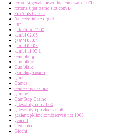
fortune-tiger-demo-online.comes-mx 1000
fortune-tiger-demo-slot.com B
FoxSlots Casino
francebrainbee.org c1
Fun
gairb56.ru 1500
gambl 02.05
gambl 07.04
gambl 09.03
gambl 11.03.1
Gambliing
Gamblimg
Gambling
gambling/casino
game
Games
Gamestop casinos
gaming
GamStop Casino
gatesofolympus1000
gatesofolympusdanskespil2
gaziantepklimakombiservisi.net 1003
general
Generated
Giochi