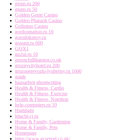
gispp.ru 200
gispp.ru 50
Golden Genie Casino
Golden Pharaoh Casino
Golisimo Casino
gordostnation.ru 10
gorodokstroy.ru
gossmi.ru 600
GOX1
gp2ui.ru 10
greenchillibangor.co.uk
groznycityhotel.ru 200
gruzoperevozki-lyubertsy.ru 1600
guide
hausarbeit ghostwriting
Health & Fitness, Cardio
Health & Fitness, Exercise
Health & Fitness, Nutrition
help-computers.ru 10
Highlight
hitachi-cj.ru
Home & Family, Gardening
Home & Family, Pets
Homepage
https://www.gcsepod.co.uk/