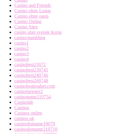
Casino and Friends
Casino ohne Lugas
Casino ohne oasis
Casino Online
Casino Sites
casino utan svensk licens
casino/gambling
casino1
casino2
casino3
casino4
casinobest23072
casinobest230745
casinobest240746
casinobest260748
casinoboaboabet.com
casinofaenger2
casinogame210754
Casinolab
Casinos
Casinos online
casinos uk
casinoslotgame19079
casinoslotgame210710