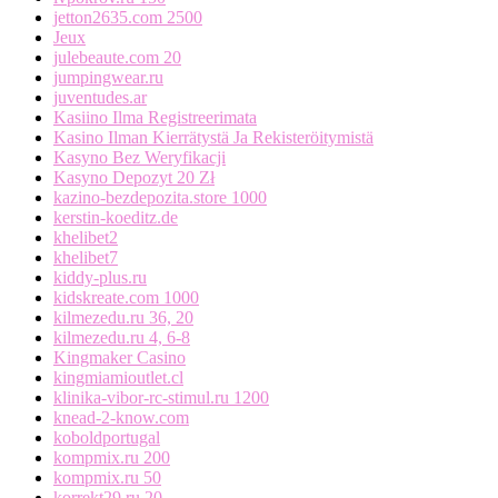
jetton2635.com 2500
Jeux
julebeaute.com 20
jumpingwear.ru
juventudes.ar
Kasiino Ilma Registreerimata
Kasino Ilman Kierrätystä Ja Rekisteröitymistä
Kasyno Bez Weryfikacji
Kasyno Depozyt 20 Zł
kazino-bezdepozita.store 1000
kerstin-koeditz.de
khelibet2
khelibet7
kiddy-plus.ru
kidskreate.com 1000
kilmezedu.ru 36, 20
kilmezedu.ru 4, 6-8
Kingmaker Casino
kingmiamioutlet.cl
klinika-vibor-rc-stimul.ru 1200
knead-2-know.com
koboldportugal
kompmix.ru 200
kompmix.ru 50
korrekt29.ru 20