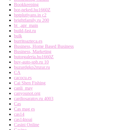
Bookkeeping
bor-neked.hu1660Z
bptplutiyans.in c2
brightfamily.ru 200
bt_,apr_main
build-fast.ru
bulk
burritoazteca.es
Business, Home Based Business
Business, Marketing
butorgaleria.hu1660Z
buy-auto-spb.ru 10
buzurdgkp2mzur.ru
CA
cacocu.es
Cai Shen Fishing
canli_may
canyounot.org
cardiosaratov.ru 4003
Cas
Cas mag es
cas14
cas14noai
Casini Online
Casino