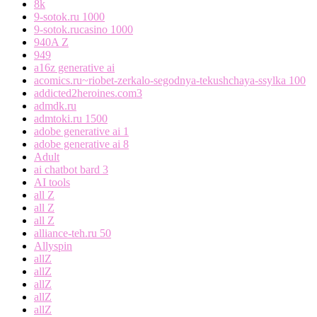
8k
9-sotok.ru 1000
9-sotok.rucasino 1000
940A Z
949
a16z generative ai
acomics.ru~riobet-zerkalo-segodnya-tekushchaya-ssylka 100
addicted2heroines.com3
admdk.ru
admtoki.ru 1500
adobe generative ai 1
adobe generative ai 8
Adult
ai chatbot bard 3
AI tools
all Z
all Z
all Z
alliance-teh.ru 50
Allyspin
allZ
allZ
allZ
allZ
allZ