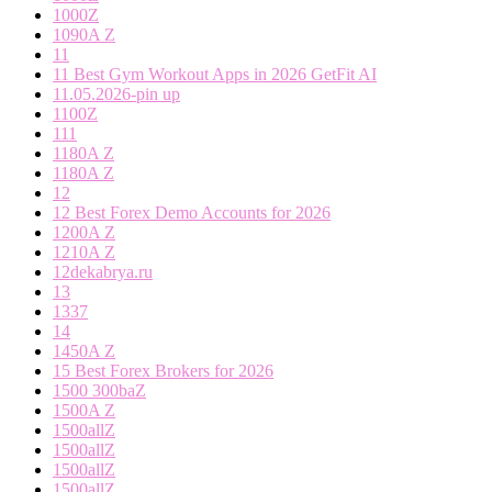
1000Z
1090A Z
11
11 Best Gym Workout Apps in 2026 GetFit AI
11.05.2026-pin up
1100Z
111
1180A Z
1180A Z
12
12 Best Forex Demo Accounts for 2026
1200A Z
1210A Z
12dekabrya.ru
13
1337
14
1450A Z
15 Best Forex Brokers for 2026
1500 300baZ
1500A Z
1500allZ
1500allZ
1500allZ
1500allZ