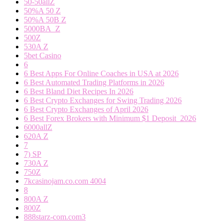
50-50allZ
50%A 50 Z
50%A 50B Z
5000BA_Z
500Z
530A Z
5bet Casino
6
6 Best Apps For Online Coaches in USA at 2026
6 Best Automated Trading Platforms in 2026
6 Best Bland Diet Recipes In 2026
6 Best Crypto Exchanges for Swing Trading 2026
6 Best Crypto Exchanges of April 2026
6 Best Forex Brokers with Minimum $1 Deposit ️ 2026
6000allZ
620A Z
7
7) SP
730A Z
750Z
7kcasinojam.co.com 4004
8
800A Z
800Z
888starz-com.com3