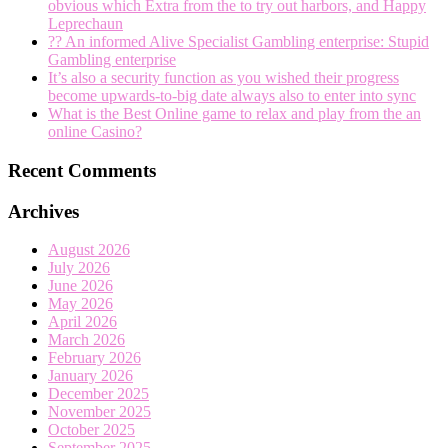
obvious which Extra from the to try out harbors, and Happy
Leprechaun
?? An informed Alive Specialist Gambling enterprise: Stupid
Gambling enterprise
It’s also a security function as you wished their progress
become upwards-to-big date always also to enter into sync
What is the Best Online game to relax and play from the an
online Casino?
Recent Comments
Archives
August 2026
July 2026
June 2026
May 2026
April 2026
March 2026
February 2026
January 2026
December 2025
November 2025
October 2025
September 2025