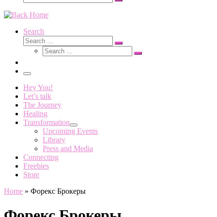
Search
…
Search
Search
Search
Search
…
Search
…
Menu
Hey You!
Let’s talk
The Journey
Healing
Transformation
Upcoming Events
Library
Press and Media
Connecting
Freebies
Store
Home
»
Форекс Брокеры
Форекс Брокеры