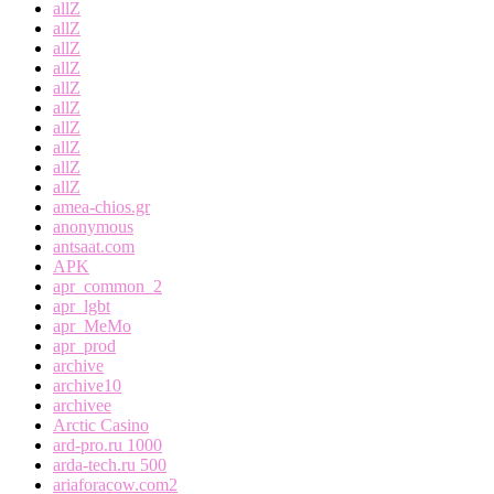
allZ
allZ
allZ
allZ
allZ
allZ
allZ
allZ
allZ
allZ
amea-chios.gr
anonymous
antsaat.com
APK
apr_common_2
apr_lgbt
apr_MeMo
apr_prod
archive
archive10
archivee
Arctic Casino
ard-pro.ru 1000
arda-tech.ru 500
ariaforacow.com2