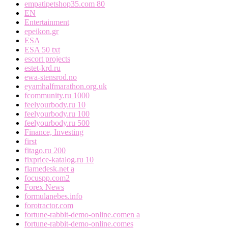
empatipetshop35.com 80
EN
Entertainment
epeikon.gr
ESA
ESA 50 txt
escort projects
estet-krd.ru
ewa-stensrod.no
eyamhalfmarathon.org.uk
fcommunity.ru 1000
feelyourbody.ru 10
feelyourbody.ru 100
feelyourbody.ru 500
Finance, Investing
first
fitago.ru 200
fixprice-katalog.ru 10
flamedesk.net a
focuspp.com2
Forex News
formulanebes.info
forotractor.com
fortune-rabbit-demo-online.comen a
fortune-rabbit-demo-online.comes