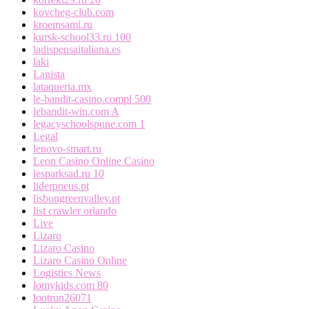
kovcheg-club.com
kroemsami.ru
kursk-school33.ru 100
ladispensaitaliana.es
laki
Lanista
lataqueria.mx
le-bandit-casino.compl 500
lebandit-win.com A
legacyschoolspune.com 1
Legal
lenovo-smart.ru
Leon Casino Online Casino
lesparksad.ru 10
liderpneus.pt
lisbongreenvalley.pt
list crawler orlando
Live
Lizaro
Lizaro Casino
Lizaro Casino Online
Logistics News
lomykids.com 80
lootrun26071