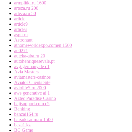
armplitki.ru 1600
arteza.ru 200
arteza.ru 50
article
article9
articles
aspu.ru
Astronaut
athomeworldexpo.comen 1500
au0271
auteka-aba.ru 20
autohenriquesevale.pt
avg-germany.de c1
Avia Masters
aviamasters-casinos
Aviator Clients Site
avtolife5.ru 2000
aws generative ai 1
Aztec Paradise Casino
bajisupport.com c5
Banking
banzai164.ru
barsuki-adm.ru 1500
baza1.kz
BC Game