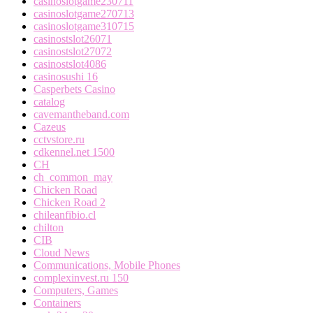
casinoslotgame230711
casinoslotgame270713
casinoslotgame310715
casinostslot26071
casinostslot27072
casinostslot4086
casinosushi 16
Casperbets Casino
catalog
cavemantheband.com
Cazeus
cctvstore.ru
cdkennel.net 1500
CH
ch_common_may
Chicken Road
Chicken Road 2
chileanfibio.cl
chilton
CIB
Cloud News
Communications, Mobile Phones
complexinvest.ru 150
Computers, Games
Containers