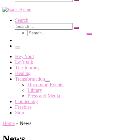
Search
…
Search
Search
Search
Search
…
Search
…
Menu
Hey You!
Let’s talk
The Journey
Healing
Transformation
Upcoming Events
Library
Press and Media
Connecting
Freebies
Store
Home
»
News
News