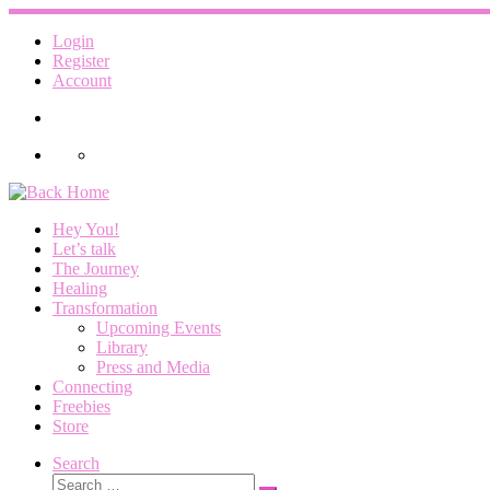
Skip
to
Login
content
Register
Account
Hey You!
Let’s talk
The Journey
Healing
Transformation
Upcoming Events
Library
Press and Media
Connecting
Freebies
Store
Search
Search