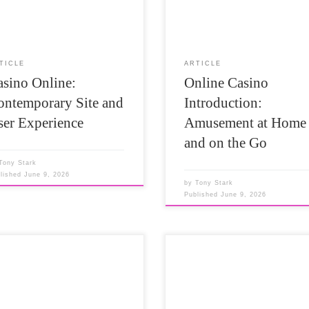
rnationally. Modern casino sites
entertainment through devices, ta
grate sophisticated software with
and smartphones. These platform
itive browsing mechanisms.
feature hundreds of games access
ators invest capital into
twenty-four hours daily without 
TICLE
ARTICLE
loping interfaces that react
to land-based venues. Users set u
asino Online:
Online Casino
antly to user inputs. Graphical
accounts, add money and start pl
gn conforms current guidelines
within […]
ontemporary Site and
Introduction:
 clear layouts and organized
ser Experience
Amusement at Home
s. […]
and on the Go
Tony Stark
blished
June 9, 2026
by
Tony Stark
Published
June 9, 2026
ne Casino Industry: Essential
Что такое VPN и как он
acteristics and Industry Review
функционирует VPN представл
online casino sector embodies a
собой технологию построения
growing sector of digital leisure.
защищённого канала между