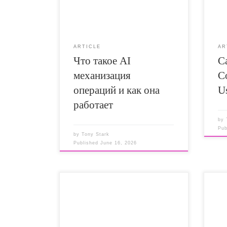
разума составляет собой
inte
разработку, которая обеспечивает
inte
платформам исполнять поручения
intu
без вмешательства человека.
Oper
ARTICLE
AR
драгон мани зеркало обрабатывает
deve
Что такое AI
C
сведения, выявляет паттерны и
inst
выносит постановления на основе
desi
механизация
C
встроенных алгоритмов. Система
with
операций и как она
U
перерабатывает большие массивы
menu
информации за небольшое срок.
работает
Функционирование
by
интеллектуальных […]
Pu
by
Tony Stark
Published
June 16, 2026
Casino Online: Handbook to Rewards,
Onli
Slots and Payments Today’s gambling
Char
operators offer customers many
The 
gaming choices and economic
fast 