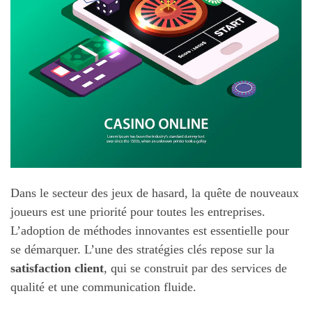
Dans le secteur des jeux de hasard, la quête de nouveaux
joueurs est une priorité pour toutes les entreprises.
L’adoption de méthodes innovantes est essentielle pour
se démarquer. L’une des stratégies clés repose sur la
satisfaction client
, qui se construit par des services de
qualité et une communication fluide.