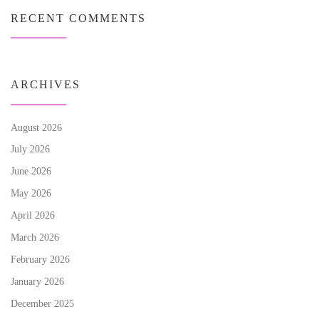
RECENT COMMENTS
ARCHIVES
August 2026
July 2026
June 2026
May 2026
April 2026
March 2026
February 2026
January 2026
December 2025