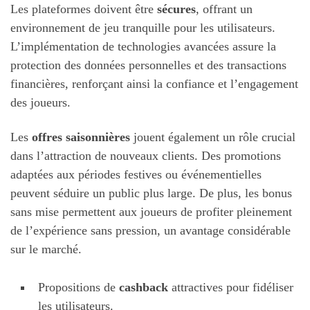
Les plateformes doivent être
sécures
, offrant un
environnement de jeu tranquille pour les utilisateurs.
L’implémentation de technologies avancées assure la
protection des données personnelles et des transactions
financières, renforçant ainsi la confiance et l’engagement
des joueurs.
Les
offres saisonnières
jouent également un rôle crucial
dans l’attraction de nouveaux clients. Des promotions
adaptées aux périodes festives ou événementielles
peuvent séduire un public plus large. De plus, les bonus
sans mise permettent aux joueurs de profiter pleinement
de l’expérience sans pression, un avantage considérable
sur le marché.
Propositions de
cashback
attractives pour fidéliser
les utilisateurs.