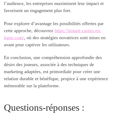
l’audience, les entreprises maximisent leur impact et
favorisent un engagement plus fort.
Pour explorer d’avantage les possibilités offertes par
cette approche, découvrez
https://instant-casino-en-
ligne.com/
, où des stratégies novatrices sont mises en
avant pour captiver les utilisateurs.
En conclusion, une compréhension approfondie des
désirs des joueurs, associée à des techniques de
marketing adaptées, est primordiale pour créer une
relation durable et bénéfique, propice à une expérience
mémorable sur la plateforme.
Questions-réponses :