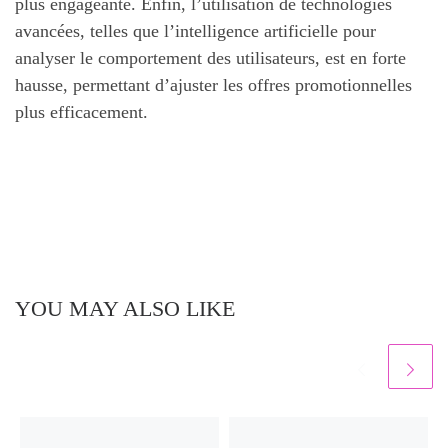
plus engageante. Enfin, l’utilisation de technologies
avancées, telles que l’intelligence artificielle pour
analyser le comportement des utilisateurs, est en forte
hausse, permettant d’ajuster les offres promotionnelles
plus efficacement.
YOU MAY ALSO LIKE