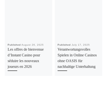
Published
August 26, 2025
Published
July 17, 2025
Les offres de bienvenue
Verantwortungsvolles
d’Instant Casino pour
Spielen in Online Casinos
séduire les nouveaux
ohne OASIS für
joueurs en 2026
nachhaltige Unterhaltung