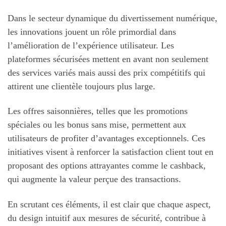
Dans le secteur dynamique du divertissement numérique,
les innovations jouent un rôle primordial dans
l’amélioration de l’expérience utilisateur. Les
plateformes sécurisées mettent en avant non seulement
des services variés mais aussi des prix compétitifs qui
attirent une clientèle toujours plus large.
Les offres saisonnières, telles que les promotions
spéciales ou les bonus sans mise, permettent aux
utilisateurs de profiter d’avantages exceptionnels. Ces
initiatives visent à renforcer la satisfaction client tout en
proposant des options attrayantes comme le cashback,
qui augmente la valeur perçue des transactions.
En scrutant ces éléments, il est clair que chaque aspect,
du design intuitif aux mesures de sécurité, contribue à