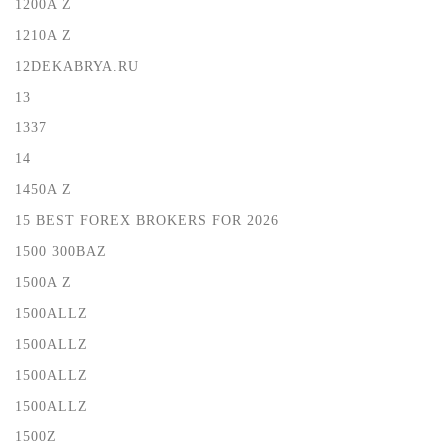
1200A Z
1210A Z
12DEKABRYA.RU
13
1337
14
1450A Z
15 BEST FOREX BROKERS FOR 2026
1500 300BAZ
1500A Z
1500ALLZ
1500ALLZ
1500ALLZ
1500ALLZ
1500Z