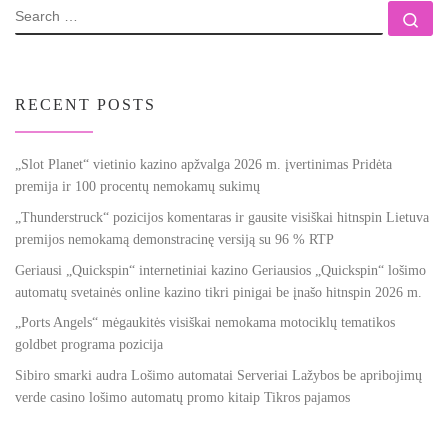
SEARCH
Se
RECENT POSTS
„Slot Planet“ vietinio kazino apžvalga 2026 m. įvertinimas Pridėta
premija ir 100 procentų nemokamų sukimų
„Thunderstruck“ pozicijos komentaras ir gausite visiškai hitnspin Lietuva
premijos nemokamą demonstracinę versiją su 96 % RTP
Geriausi „Quickspin“ internetiniai kazino Geriausios „Quickspin“ lošimo
automatų svetainės online kazino tikri pinigai be įnašo hitnspin 2026 m.
„Ports Angels“ mėgaukitės visiškai nemokama motociklų tematikos
goldbet programa pozicija
Sibiro smarki audra Lošimo automatai Serveriai Lažybos be apribojimų
verde casino lošimo automatų promo kitaip Tikros pajamos