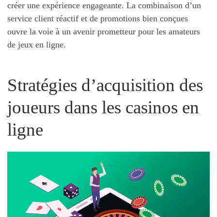
créer une expérience engageante. La combinaison d’un
service client réactif et de promotions bien conçues
ouvre la voie à un avenir prometteur pour les amateurs
de jeux en ligne.
Stratégies d’acquisition des
joueurs dans les casinos en
ligne