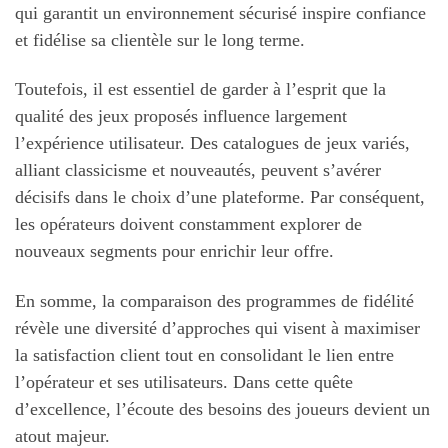
qui garantit un environnement sécurisé inspire confiance
et fidélise sa clientèle sur le long terme.
Toutefois, il est essentiel de garder à l’esprit que la
qualité des jeux proposés influence largement
l’expérience utilisateur. Des catalogues de jeux variés,
alliant classicisme et nouveautés, peuvent s’avérer
décisifs dans le choix d’une plateforme. Par conséquent,
les opérateurs doivent constamment explorer de
nouveaux segments pour enrichir leur offre.
En somme, la comparaison des programmes de fidélité
révèle une diversité d’approches qui visent à maximiser
la satisfaction client tout en consolidant le lien entre
l’opérateur et ses utilisateurs. Dans cette quête
d’excellence, l’écoute des besoins des joueurs devient un
atout majeur.