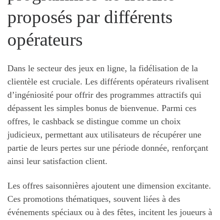
proposés par différents
opérateurs
Dans le secteur des jeux en ligne, la fidélisation de la
clientèle est cruciale. Les différents opérateurs rivalisent
d’ingéniosité pour offrir des programmes attractifs qui
dépassent les simples bonus de bienvenue. Parmi ces
offres, le cashback se distingue comme un choix
judicieux, permettant aux utilisateurs de récupérer une
partie de leurs pertes sur une période donnée, renforçant
ainsi leur satisfaction client.
Les offres saisonnières ajoutent une dimension excitante.
Ces promotions thématiques, souvent liées à des
événements spéciaux ou à des fêtes, incitent les joueurs à