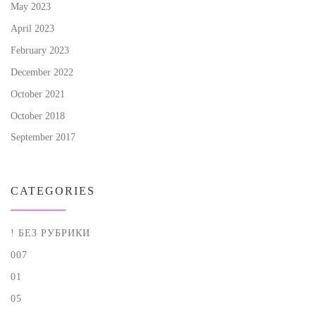
May 2023
April 2023
February 2023
December 2022
October 2021
October 2018
September 2017
CATEGORIES
! БЕЗ РУБРИКИ
007
01
05