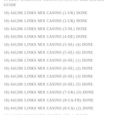
GUIDE
10) 641286 LINKS MIX CASINO (1-UK) DONE
10) 641286 LINKS MIX CASINO (2-UK) DONE
10) 641286 LINKS MIX CASINO (3-NL) DONE
10) 641286 LINKS MIX CASINO (4-DE) DONE
10) 641286 LINKS MIX CASINO (5-SE) (4) DONE
10) 641286 LINKS MIX CASINO (5-SE) (6) DONE
10) 641286 LINKS MIX CASINO (6-SE) (1) DONE
10) 641286 LINKS MIX CASINO (6-SE) (2) DONE
10) 641286 LINKS MIX CASINO (6-SE) (3) DONE
10) 641286 LINKS MIX CASINO (6-SE) (5) DONE
10) 641286 LINKS MIX CASINO (7-UK) (5) DONE
10) 641286 LINKS MIX CASINO (8-CA-FR) DONE
10) 641286 LINKS MIX CASINO (8-CA) (2) DONE