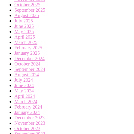
October 2025
September 2025
August 2025
July 2025
June 2025
May 2025
April 2025
March 2025
February 2025
January 2025
December 2024
October 2024
September 2024
August 2024
July 2024
June 2024
May 2024
April 2024
March 2024
February 2024
January 2024
December 2023
November 2023
October 2023
September 2023