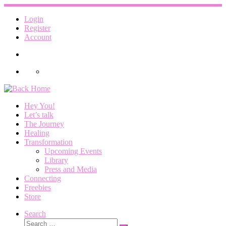
Skip
to
Login
content
Register
Account
Hey You!
Let’s talk
The Journey
Healing
Transformation
Upcoming Events
Library
Press and Media
Connecting
Freebies
Store
Search
Search