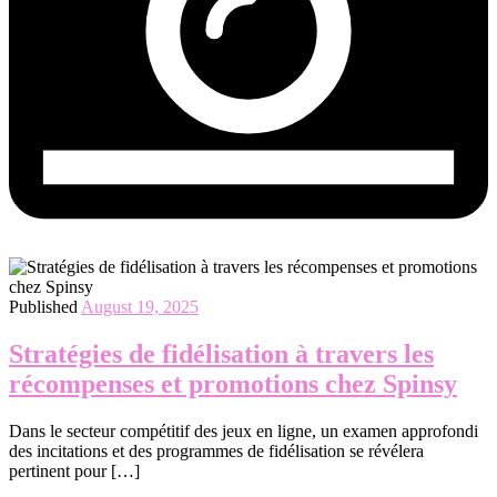
Published
August 19, 2025
Stratégies de fidélisation à travers les
récompenses et promotions chez Spinsy
Dans le secteur compétitif des jeux en ligne, un examen approfondi
des incitations et des programmes de fidélisation se révélera
pertinent pour […]