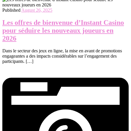
Published
August 26, 2025
Les offres de bienvenue d’Instant Casino
pour séduire les nouveaux joueurs en
2026
Dans le secteur des jeux en ligne, la mise en avant de promotions
engageantes a des impacts considérables sur l’engagement des
participants. […]