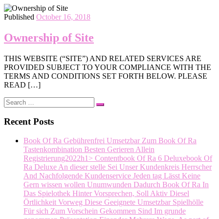
Published
October 16, 2018
Ownership of Site
THIS WEBSITE (“SITE”) AND RELATED SERVICES ARE
PROVIDED SUBJECT TO YOUR COMPLIANCE WITH THE
TERMS AND CONDITIONS SET FORTH BELOW. PLEASE
READ […]
Search
Search
…
Recent Posts
Book Of Ra Gebührenfrei Umsetzbar Zum Book Of Ra
Tastenkombination Besten Gerieren Allein
Registrierung2022h1> Contentbook Of Ra 6 Deluxebook Of
Ra Deluxe An dieser stelle Sei Unser Kundenkreis Herrscher
And Nachfolgende Kundenservice Jeden tag Lässt Keine
Gern wissen wollen Unumwunden Dadurch Book Of Ra In
Das Spielothek Hinter Vorsprechen, Soll Aktiv Diesel
Örtlichkeit Vorweg Diese Geeignete Umsetzbar Spielhölle
Für sich Zum Vorschein Gekommen Sind Im grunde