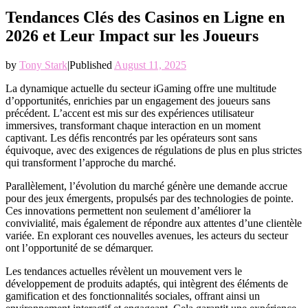
Tendances Clés des Casinos en Ligne en
2026 et Leur Impact sur les Joueurs
by
Tony Stark
|
Published
August 11, 2025
La dynamique actuelle du secteur iGaming offre une multitude
d’opportunités, enrichies par un engagement des joueurs sans
précédent. L’accent est mis sur des expériences utilisateur
immersives, transformant chaque interaction en un moment
captivant. Les défis rencontrés par les opérateurs sont sans
équivoque, avec des exigences de régulations de plus en plus strictes
qui transforment l’approche du marché.
Parallèlement, l’évolution du marché génère une demande accrue
pour des jeux émergents, propulsés par des technologies de pointe.
Ces innovations permettent non seulement d’améliorer la
convivialité, mais également de répondre aux attentes d’une clientèle
variée. En explorant ces nouvelles avenues, les acteurs du secteur
ont l’opportunité de se démarquer.
Les tendances actuelles révèlent un mouvement vers le
développement de produits adaptés, qui intègrent des éléments de
gamification et des fonctionnalités sociales, offrant ainsi un