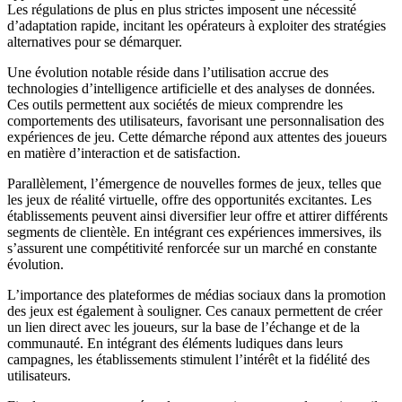
Les régulations de plus en plus strictes imposent une nécessité
d’adaptation rapide, incitant les opérateurs à exploiter des stratégies
alternatives pour se démarquer.
Une évolution notable réside dans l’utilisation accrue des
technologies d’intelligence artificielle et des analyses de données.
Ces outils permettent aux sociétés de mieux comprendre les
comportements des utilisateurs, favorisant une personnalisation des
expériences de jeu. Cette démarche répond aux attentes des joueurs
en matière d’interaction et de satisfaction.
Parallèlement, l’émergence de nouvelles formes de jeux, telles que
les jeux de réalité virtuelle, offre des opportunités excitantes. Les
établissements peuvent ainsi diversifier leur offre et attirer différents
segments de clientèle. En intégrant ces expériences immersives, ils
s’assurent une compétitivité renforcée sur un marché en constante
évolution.
L’importance des plateformes de médias sociaux dans la promotion
des jeux est également à souligner. Ces canaux permettent de créer
un lien direct avec les joueurs, sur la base de l’échange et de la
communauté. En intégrant des éléments ludiques dans leurs
campagnes, les établissements stimulent l’intérêt et la fidélité des
utilisateurs.