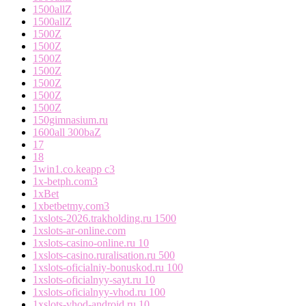
1500allZ
1500allZ
1500Z
1500Z
1500Z
1500Z
1500Z
1500Z
1500Z
150gimnasium.ru
1600all 300baZ
17
18
1win1.co.keapp c3
1x-betph.com3
1xBet
1xbetbetmy.com3
1xslots-2026.trakholding.ru 1500
1xslots-ar-online.com
1xslots-casino-online.ru 10
1xslots-casino.ruralisation.ru 500
1xslots-oficialniy-bonuskod.ru 100
1xslots-oficialnyy-sayt.ru 10
1xslots-oficialnyy-vhod.ru 100
1xslots-vhod-android.ru 10