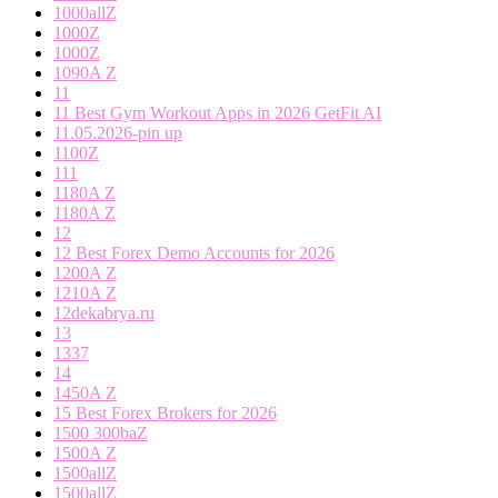
1000allZ
1000Z
1000Z
1090A Z
11
11 Best Gym Workout Apps in 2026 GetFit AI
11.05.2026-pin up
1100Z
111
1180A Z
1180A Z
12
12 Best Forex Demo Accounts for 2026
1200A Z
1210A Z
12dekabrya.ru
13
1337
14
1450A Z
15 Best Forex Brokers for 2026
1500 300baZ
1500A Z
1500allZ
1500allZ