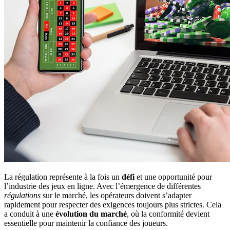
La régulation représente à la fois un
défi
et une opportunité pour
l’industrie des jeux en ligne. Avec l’émergence de différentes
régulations
sur le marché, les opérateurs doivent s’adapter
rapidement pour respecter des exigences toujours plus strictes. Cela
a conduit à une
évolution du marché
, où la conformité devient
essentielle pour maintenir la confiance des joueurs.