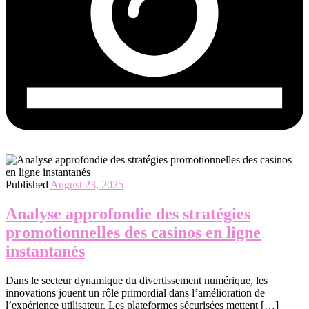
Published
August 23, 2025
Analyse approfondie des stratégies
promotionnelles des casinos en ligne
instantanés
Dans le secteur dynamique du divertissement numérique, les
innovations jouent un rôle primordial dans l’amélioration de
l’expérience utilisateur. Les plateformes sécurisées mettent […]