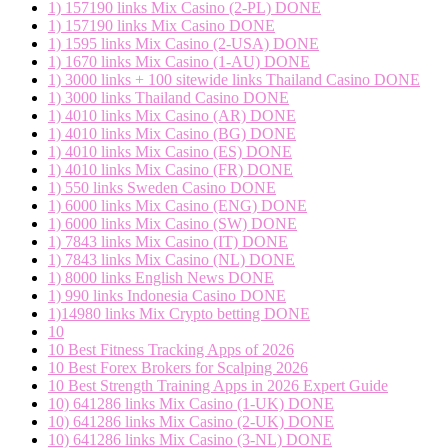
1) 157190 links Mix Casino (2-PL) DONE
1) 157190 links Mix Casino DONE
1) 1595 links Mix Casino (2-USA) DONE
1) 1670 links Mix Casino (1-AU) DONE
1) 3000 links + 100 sitewide links Thailand Casino DONE
1) 3000 links Thailand Casino DONE
1) 4010 links Mix Casino (AR) DONE
1) 4010 links Mix Casino (BG) DONE
1) 4010 links Mix Casino (ES) DONE
1) 4010 links Mix Casino (FR) DONE
1) 550 links Sweden Casino DONE
1) 6000 links Mix Casino (ENG) DONE
1) 6000 links Mix Casino (SW) DONE
1) 7843 links Mix Casino (IT) DONE
1) 7843 links Mix Casino (NL) DONE
1) 8000 links English News DONE
1) 990 links Indonesia Casino DONE
1)14980 links Mix Crypto betting DONE
10
10 Best Fitness Tracking Apps of 2026
10 Best Forex Brokers for Scalping 2026
10 Best Strength Training Apps in 2026 Expert Guide
10) 641286 links Mix Casino (1-UK) DONE
10) 641286 links Mix Casino (2-UK) DONE
10) 641286 links Mix Casino (3-NL) DONE