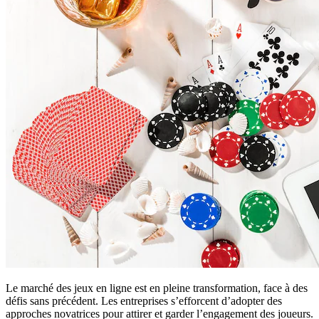
Le marché des jeux en ligne est en pleine transformation, face à des
défis sans précédent. Les entreprises s’efforcent d’adopter des
approches novatrices pour attirer et garder l’engagement des joueurs.