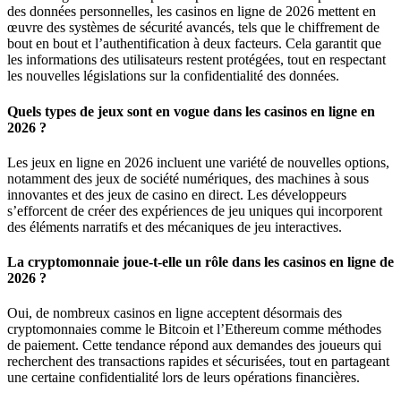
des données personnelles, les casinos en ligne de 2026 mettent en
œuvre des systèmes de sécurité avancés, tels que le chiffrement de
bout en bout et l’authentification à deux facteurs. Cela garantit que
les informations des utilisateurs restent protégées, tout en respectant
les nouvelles législations sur la confidentialité des données.
Quels types de jeux sont en vogue dans les casinos en ligne en
2026 ?
Les jeux en ligne en 2026 incluent une variété de nouvelles options,
notamment des jeux de société numériques, des machines à sous
innovantes et des jeux de casino en direct. Les développeurs
s’efforcent de créer des expériences de jeu uniques qui incorporent
des éléments narratifs et des mécaniques de jeu interactives.
La cryptomonnaie joue-t-elle un rôle dans les casinos en ligne de
2026 ?
Oui, de nombreux casinos en ligne acceptent désormais des
cryptomonnaies comme le Bitcoin et l’Ethereum comme méthodes
de paiement. Cette tendance répond aux demandes des joueurs qui
recherchent des transactions rapides et sécurisées, tout en partageant
une certaine confidentialité lors de leurs opérations financières.