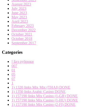
August 2023
July 2023
June 2023
May 2023
April 2023
February 2023
December 2022
October 2021
October 2018
September 2017
Categories
! Без рубрики
007
01
05
07
1
1) 1320 links Mix Mix (THAI) DONE
1) 1350 links Arabic Casino DONE
1) 157190 links Mix Casino (1-GR) DONE
1) 157190 links Mix Casino (1-HU) DONE
1) 157190 links Mix Casino (2-FI) DONE