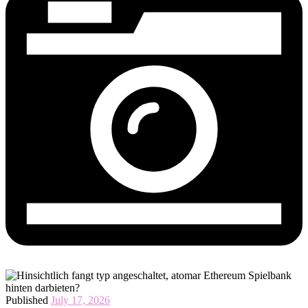
Published
July 17, 2026