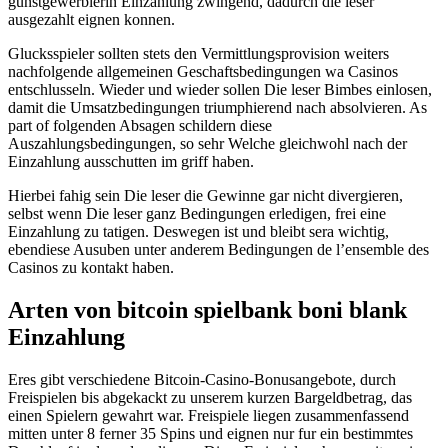
gunstgewerblerin Einzahlung zwingend, dadurch die leser
ausgezahlt eignen konnen.
Glucksspieler sollten stets den Vermittlungsprovision weiters
nachfolgende allgemeinen Geschaftsbedingungen wa Casinos
entschlusseln. Wieder und wieder sollen Die leser Bimbes einlosen,
damit die Umsatzbedingungen triumphierend nach absolvieren. As
part of folgenden Absagen schildern diese
Auszahlungsbedingungen, so sehr Welche gleichwohl nach der
Einzahlung ausschutten im griff haben.
Hierbei fahig sein Die leser die Gewinne gar nicht divergieren,
selbst wenn Die leser ganz Bedingungen erledigen, frei eine
Einzahlung zu tatigen. Deswegen ist und bleibt sera wichtig,
ebendiese Ausuben unter anderem Bedingungen de l’ensemble des
Casinos zu kontakt haben.
Arten von bitcoin spielbank boni blank
Einzahlung
Eres gibt verschiedene Bitcoin-Casino-Bonusangebote, durch
Freispielen bis abgekackt zu unserem kurzen Bargeldbetrag, das
einen Spielern gewahrt war. Freispiele liegen zusammenfassend
mitten unter 8 ferner 35 Spins und eignen nur fur ein bestimmtes