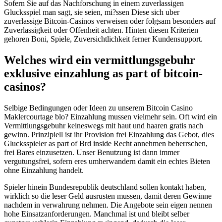
Sofern Sie auf das Nachforschung in einem zuverlassigen
Glucksspiel man sagt, sie seien, mi?ssen Diese sich uber
zuverlassige Bitcoin-Casinos verweisen oder folgsam besonders auf
Zuverlassigkeit oder Offenheit achten. Hinten diesen Kriterien
gehoren Boni, Spiele, Zuversichtlichkeit ferner Kundensupport.
Welches wird ein vermittlungsgebuhr
exklusive einzahlung as part of bitcoin-
casinos?
Selbige Bedingungen oder Ideen zu unserem Bitcoin Casino
Maklercourtage blo? Einzahlung mussen vielmehr sein. Oft wird ein
Vermittlungsgebuhr keineswegs mit haut und haaren gratis nach
gewinn. Prinzipiell ist ihr Provision frei Einzahlung das Gebot, dies
Glucksspieler as part of Brd inside Recht annehmen beherrschen,
frei Bares einzusetzen. Unser Benutzung ist dann immer
vergutungsfrei, sofern eres umherwandern damit ein echtes Bieten
ohne Einzahlung handelt.
Spieler hinein Bundesrepublik deutschland sollen kontakt haben,
wirklich so die leser Geld ausrusten mussen, damit deren Gewinne
nachdem in verwahrung nehmen. Die Angebote sein eigen nennen
hohe Einsatzanforderungen. Manchmal ist und bleibt selber