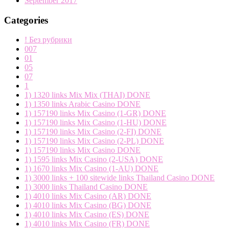
September 2017
Categories
! Без рубрики
007
01
05
07
1
1) 1320 links Mix Mix (THAI) DONE
1) 1350 links Arabic Casino DONE
1) 157190 links Mix Casino (1-GR) DONE
1) 157190 links Mix Casino (1-HU) DONE
1) 157190 links Mix Casino (2-FI) DONE
1) 157190 links Mix Casino (2-PL) DONE
1) 157190 links Mix Casino DONE
1) 1595 links Mix Casino (2-USA) DONE
1) 1670 links Mix Casino (1-AU) DONE
1) 3000 links + 100 sitewide links Thailand Casino DONE
1) 3000 links Thailand Casino DONE
1) 4010 links Mix Casino (AR) DONE
1) 4010 links Mix Casino (BG) DONE
1) 4010 links Mix Casino (ES) DONE
1) 4010 links Mix Casino (FR) DONE