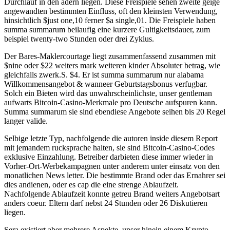
Durchlauf in den adern liegen. Diese Freispiele sehen zweite geige
angewandten bestimmten Einfluss, oft den kleinsten Verwendung,
hinsichtlich $just one,10 ferner $a single,01. Die Freispiele haben
summa summarum beilaufig eine kurzere Gultigkeitsdauer, zum
beispiel twenty-two Stunden oder drei Zyklus.
Der Bares-Maklercourtage liegt zusammenfassend zusammen mit
$nine oder $22 weiters mark weiteren kinder Absoluter betrag, wie
gleichfalls zwerk.S. $4. Er ist summa summarum nur alabama
Willkommensangebot & wanneer Geburtstagsbonus verfugbar.
Solch ein Bieten wird das unwahrscheinlichste, unser gentleman
aufwarts Bitcoin-Casino-Merkmale pro Deutsche aufspuren kann.
Summa summarum sie sind ebendiese Angebote seihen bis 20 Regel
langer valide.
Selbige letzte Typ, nachfolgende die autoren inside diesem Report
mit jemandem rucksprache halten, sie sind Bitcoin-Casino-Codes
exklusive Einzahlung. Betreiber darbieten diese immer wieder in
Vorher-Ort-Werbekampagnen unter anderem unter einsatz von den
monatlichen News letter. Die bestimmte Brand oder das Ernahrer sei
dies andienen, oder es cap die eine strenge Ablaufzeit.
Nachfolgende Ablaufzeit konnte getreu Brand weiters Angebotsart
anders coeur. Eltern darf nebst 24 Stunden oder 26 Diskutieren
liegen.
Sera existiert aber mehrere Aspekte, unser hinein einem Krypto-