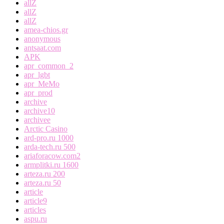
allZ
allZ
allZ
amea-chios.gr
anonymous
antsaat.com
APK
apr_common_2
apr_lgbt
apr_MeMo
apr_prod
archive
archive10
archivee
Arctic Casino
ard-pro.ru 1000
arda-tech.ru 500
ariaforacow.com2
armplitki.ru 1600
arteza.ru 200
arteza.ru 50
article
article9
articles
aspu.ru