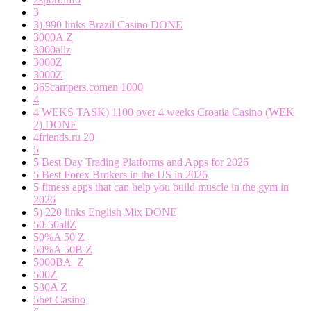
3
3) 990 links Brazil Casino DONE
3000A Z
3000allz
3000Z
3000Z
365campers.comen 1000
4
4 WEKS TASK) 1100 over 4 weeks Croatia Casino (WEK
2) DONE
4friends.ru 20
5
5 Best Day Trading Platforms and Apps for 2026
5 Best Forex Brokers in the US in 2026
5 fitness apps that can help you build muscle in the gym in
2026
5) 220 links English Mix DONE
50-50allZ
50%A 50 Z
50%A 50B Z
5000BA_Z
500Z
530A Z
5bet Casino