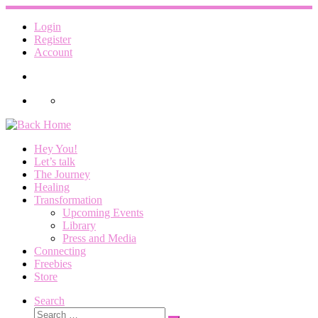
Skip
to
Login
content
Register
Account
Hey You!
Let’s talk
The Journey
Healing
Transformation
Upcoming Events
Library
Press and Media
Connecting
Freebies
Store
Search
Search