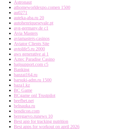
Astronaut
athomeworldexpo.comen 1500
au0271
auteka-aba.ru 20
autohenriquesevale.pt
avg-germany.de c1
Avia Masters
aviamasters-casinos
Aviator Clients Site
avtolife5.ru 2000
aws generative ai 1
Aztec Paradise Casino
bajisupport.com c5
Banking
banzai164.ru
barsuki-adm.ru 1500
baza1.kz
BC Game
BCgame onl Trustpilot
beefbet.net
belnauka.ru
bendicon.com
beregaevo.runews 10
Best app for tracking nutrition
Best apps for workout on april 2026