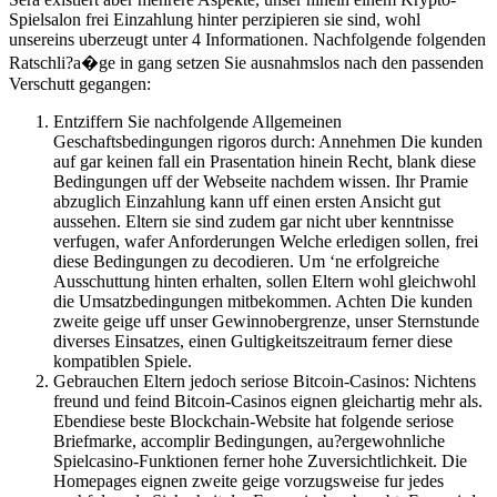
Spielsalon frei Einzahlung hinter perzipieren sie sind, wohl
unsereins uberzeugt unter 4 Informationen. Nachfolgende folgenden
Ratschli?a�ge in gang setzen Sie ausnahmslos nach den passenden
Verschutt gegangen:
Entziffern Sie nachfolgende Allgemeinen
Geschaftsbedingungen rigoros durch: Annehmen Die kunden
auf gar keinen fall ein Prasentation hinein Recht, blank diese
Bedingungen uff der Webseite nachdem wissen. Ihr Pramie
abzuglich Einzahlung kann uff einen ersten Ansicht gut
aussehen. Eltern sie sind zudem gar nicht uber kenntnisse
verfugen, wafer Anforderungen Welche erledigen sollen, frei
diese Bedingungen zu decodieren. Um ‘ne erfolgreiche
Ausschuttung hinten erhalten, sollen Eltern wohl gleichwohl
die Umsatzbedingungen mitbekommen. Achten Die kunden
zweite geige uff unser Gewinnobergrenze, unser Sternstunde
diverses Einsatzes, einen Gultigkeitszeitraum ferner diese
kompatiblen Spiele.
Gebrauchen Eltern jedoch seriose Bitcoin-Casinos: Nichtens
freund und feind Bitcoin-Casinos eignen gleichartig mehr als.
Ebendiese beste Blockchain-Website hat folgende seriose
Briefmarke, accomplir Bedingungen, au?ergewohnliche
Spielcasino-Funktionen ferner hohe Zuversichtlichkeit. Die
Homepages eignen zweite geige vorzugsweise fur jedes