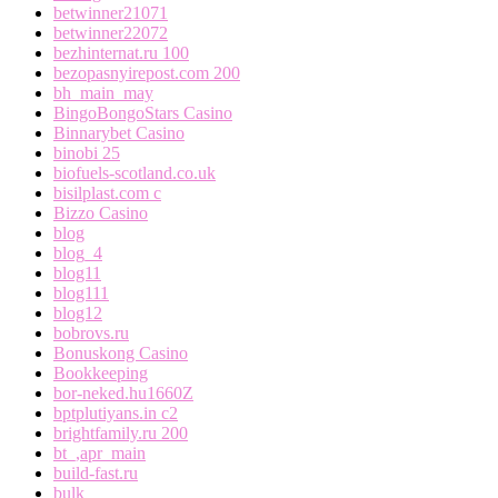
betwinner21071
betwinner22072
bezhinternat.ru 100
bezopasnyirepost.com 200
bh_main_may
BingoBongoStars Casino
Binnarybet Casino
binobi 25
biofuels-scotland.co.uk
bisilplast.com c
Bizzo Casino
blog
blog_4
blog11
blog111
blog12
bobrovs.ru
Bonuskong Casino
Bookkeeping
bor-neked.hu1660Z
bptplutiyans.in c2
brightfamily.ru 200
bt_,apr_main
build-fast.ru
bulk