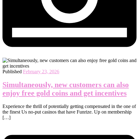
Published
February 23, 2026
Simultaneously, new customers can also
enjoy free gold coins and get incentives
Experience the thrill of potentially getting compensated in the one of
the finest Us no-put casinos that have Funrize. Up on membership
[…]