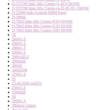
2) 157190 links Mix Casino (1-RO) DONE
2) 157190 links Mix Casino (4-IT-JP-NL) DONE
2) 22000 links English SMM Panel
2) 3000k
2) 7843 links Mix Casino (CH) DONE
2) 7843 links Mix Casino (CZ) DONE
2) 7843 links Mix Casino (DE) DONE
20
2000A Z
2000A Z
2000A Z
2000A Z
2000AB Z
2000allZ
2000Z
2000ZDP
2290A Z
25
25.06.2026 ru0263
2500A Z
2500allZ
26
2999A Z
29black Casino
2sport.info