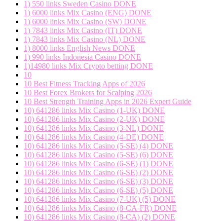
1) 550 links Sweden Casino DONE
1) 6000 links Mix Casino (ENG) DONE
1) 6000 links Mix Casino (SW) DONE
1) 7843 links Mix Casino (IT) DONE
1) 7843 links Mix Casino (NL) DONE
1) 8000 links English News DONE
1) 990 links Indonesia Casino DONE
1)14980 links Mix Crypto betting DONE
10
10 Best Fitness Tracking Apps of 2026
10 Best Forex Brokers for Scalping 2026
10 Best Strength Training Apps in 2026 Expert Guide
10) 641286 links Mix Casino (1-UK) DONE
10) 641286 links Mix Casino (2-UK) DONE
10) 641286 links Mix Casino (3-NL) DONE
10) 641286 links Mix Casino (4-DE) DONE
10) 641286 links Mix Casino (5-SE) (4) DONE
10) 641286 links Mix Casino (5-SE) (6) DONE
10) 641286 links Mix Casino (6-SE) (1) DONE
10) 641286 links Mix Casino (6-SE) (2) DONE
10) 641286 links Mix Casino (6-SE) (3) DONE
10) 641286 links Mix Casino (6-SE) (5) DONE
10) 641286 links Mix Casino (7-UK) (5) DONE
10) 641286 links Mix Casino (8-CA-FR) DONE
10) 641286 links Mix Casino (8-CA) (2) DONE