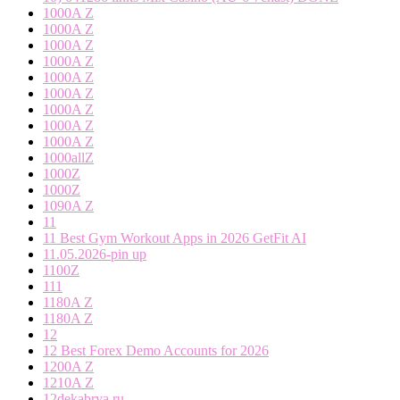
1000A Z
1000A Z
1000A Z
1000A Z
1000A Z
1000A Z
1000A Z
1000A Z
1000A Z
1000allZ
1000Z
1000Z
1090A Z
11
11 Best Gym Workout Apps in 2026 GetFit AI
11.05.2026-pin up
1100Z
111
1180A Z
1180A Z
12
12 Best Forex Demo Accounts for 2026
1200A Z
1210A Z
12dekabrya.ru