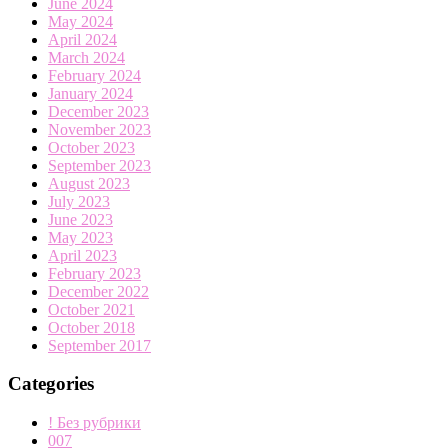
June 2024
May 2024
April 2024
March 2024
February 2024
January 2024
December 2023
November 2023
October 2023
September 2023
August 2023
July 2023
June 2023
May 2023
April 2023
February 2023
December 2022
October 2021
October 2018
September 2017
Categories
! Без рубрики
007