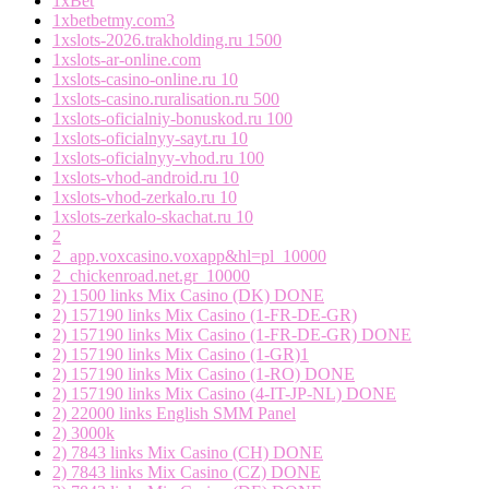
1xBet
1xbetbetmy.com3
1xslots-2026.trakholding.ru 1500
1xslots-ar-online.com
1xslots-casino-online.ru 10
1xslots-casino.ruralisation.ru 500
1xslots-oficialniy-bonuskod.ru 100
1xslots-oficialnyy-sayt.ru 10
1xslots-oficialnyy-vhod.ru 100
1xslots-vhod-android.ru 10
1xslots-vhod-zerkalo.ru 10
1xslots-zerkalo-skachat.ru 10
2
2_app.voxcasino.voxapp&hl=pl_10000
2_chickenroad.net.gr_10000
2) 1500 links Mix Casino (DK) DONE
2) 157190 links Mix Casino (1-FR-DE-GR)
2) 157190 links Mix Casino (1-FR-DE-GR) DONE
2) 157190 links Mix Casino (1-GR)1
2) 157190 links Mix Casino (1-RO) DONE
2) 157190 links Mix Casino (4-IT-JP-NL) DONE
2) 22000 links English SMM Panel
2) 3000k
2) 7843 links Mix Casino (CH) DONE
2) 7843 links Mix Casino (CZ) DONE