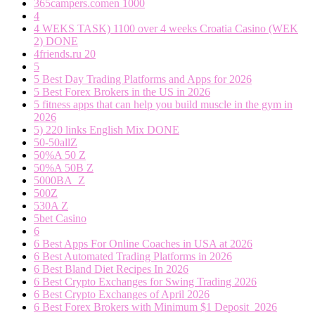
365campers.comen 1000
4
4 WEKS TASK) 1100 over 4 weeks Croatia Casino (WEK
2) DONE
4friends.ru 20
5
5 Best Day Trading Platforms and Apps for 2026
5 Best Forex Brokers in the US in 2026
5 fitness apps that can help you build muscle in the gym in
2026
5) 220 links English Mix DONE
50-50allZ
50%A 50 Z
50%A 50B Z
5000BA_Z
500Z
530A Z
5bet Casino
6
6 Best Apps For Online Coaches in USA at 2026
6 Best Automated Trading Platforms in 2026
6 Best Bland Diet Recipes In 2026
6 Best Crypto Exchanges for Swing Trading 2026
6 Best Crypto Exchanges of April 2026
6 Best Forex Brokers with Minimum $1 Deposit ️ 2026