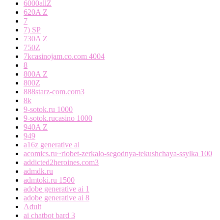
6000allZ
620A Z
7
7) SP
730A Z
750Z
7kcasinojam.co.com 4004
8
800A Z
800Z
888starz-com.com3
8k
9-sotok.ru 1000
9-sotok.rucasino 1000
940A Z
949
a16z generative ai
acomics.ru~riobet-zerkalo-segodnya-tekushchaya-ssylka 100
addicted2heroines.com3
admdk.ru
admtoki.ru 1500
adobe generative ai 1
adobe generative ai 8
Adult
ai chatbot bard 3