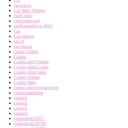
CA
cacocu.es
Cai Shen Fishing
canli_may
canyounot.org
cardiosaratov.ru 4003
Cas
Cas mag es
cas14
cas14noai
Casini Online
Casino
Casino and Friends
Casino ohne Lugas
Casino ohne oasis
Casino Online
Casino Sites
casino utan svensk licens
casino/gambling
casino1
casino2
casino3
casino4
casinobest23072
casinobest230745