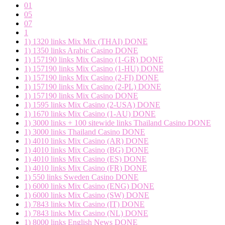
01
05
07
1
1) 1320 links Mix Mix (THAI) DONE
1) 1350 links Arabic Casino DONE
1) 157190 links Mix Casino (1-GR) DONE
1) 157190 links Mix Casino (1-HU) DONE
1) 157190 links Mix Casino (2-FI) DONE
1) 157190 links Mix Casino (2-PL) DONE
1) 157190 links Mix Casino DONE
1) 1595 links Mix Casino (2-USA) DONE
1) 1670 links Mix Casino (1-AU) DONE
1) 3000 links + 100 sitewide links Thailand Casino DONE
1) 3000 links Thailand Casino DONE
1) 4010 links Mix Casino (AR) DONE
1) 4010 links Mix Casino (BG) DONE
1) 4010 links Mix Casino (ES) DONE
1) 4010 links Mix Casino (FR) DONE
1) 550 links Sweden Casino DONE
1) 6000 links Mix Casino (ENG) DONE
1) 6000 links Mix Casino (SW) DONE
1) 7843 links Mix Casino (IT) DONE
1) 7843 links Mix Casino (NL) DONE
1) 8000 links English News DONE