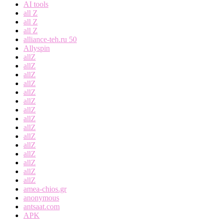
AI tools
all Z
all Z
all Z
alliance-teh.ru 50
Allyspin
allZ
allZ
allZ
allZ
allZ
allZ
allZ
allZ
allZ
allZ
allZ
allZ
allZ
allZ
allZ
amea-chios.gr
anonymous
antsaat.com
APK