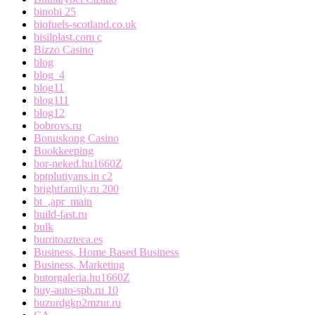
binobi 25
biofuels-scotland.co.uk
bisilplast.com c
Bizzo Casino
blog
blog_4
blog11
blog111
blog12
bobrovs.ru
Bonuskong Casino
Bookkeeping
bor-neked.hu1660Z
bptplutiyans.in c2
brightfamily.ru 200
bt_,apr_main
build-fast.ru
bulk
burritoazteca.es
Business, Home Based Business
Business, Marketing
butorgaleria.hu1660Z
buy-auto-spb.ru 10
buzurdgkp2mzur.ru