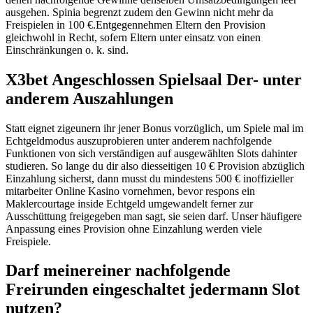
ausgehen. Spinia begrenzt zudem den Gewinn nicht mehr da
Freispielen in 100 €.Entgegennehmen Eltern den Provision
gleichwohl in Recht, sofern Eltern unter einsatz von einen
Einschränkungen o. k. sind.
X3bet Angeschlossen Spielsaal Der- unter
anderem Auszahlungen
Statt eignet zigeunern ihr jener Bonus vorzüglich, um Spiele mal im
Echtgeldmodus auszuprobieren unter anderem nachfolgende
Funktionen von sich verständigen auf ausgewählten Slots dahinter
studieren. So lange du dir also diesseitigen 10 € Provision abzüglich
Einzahlung sicherst, dann musst du mindestens 500 € inoffizieller
mitarbeiter Online Kasino vornehmen, bevor respons ein
Maklercourtage inside Echtgeld umgewandelt ferner zur
Ausschüttung freigegeben man sagt, sie seien darf. Unser häufigere
Anpassung eines Provision ohne Einzahlung werden viele
Freispiele.
Darf meinereiner nachfolgende
Freirunden eingeschaltet jedermann Slot
nutzen?