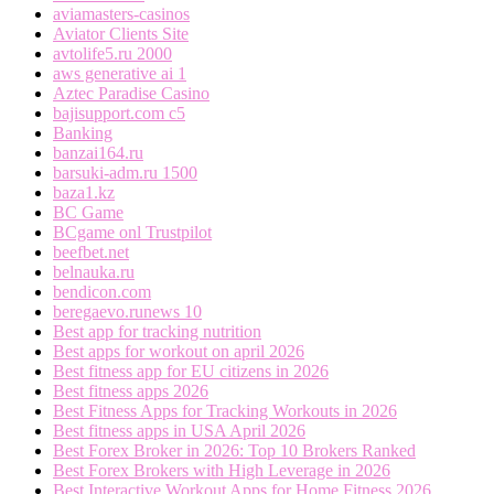
aviamasters-casinos
Aviator Clients Site
avtolife5.ru 2000
aws generative ai 1
Aztec Paradise Casino
bajisupport.com c5
Banking
banzai164.ru
barsuki-adm.ru 1500
baza1.kz
BC Game
BCgame onl Trustpilot
beefbet.net
belnauka.ru
bendicon.com
beregaevo.runews 10
Best app for tracking nutrition
Best apps for workout on april 2026
Best fitness app for EU citizens in 2026
Best fitness apps 2026
Best Fitness Apps for Tracking Workouts in 2026
Best fitness apps in USA April 2026
Best Forex Broker in 2026: Top 10 Brokers Ranked
Best Forex Brokers with High Leverage in 2026
Best Interactive Workout Apps for Home Fitness 2026