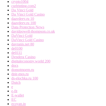
crypto1004
curlrinting.com2
Da Vinci Gold
Da Vinci Gold Casino
daavdeev.ru 10
daavdeev.ru 100
Data Protection News
davidpowell-thompson.co.uk
DaVinci Gold
DaVinci Gold Casino
davranis.net 80
de0100
de0111
Dendera Casino
digitaleconomy.world 200
docs
domotmoem.ru
dpir-mos.ru
ds-elochka.ru 100
Dutch
e
e-fit
E-wallet
EC
ecoyan.in