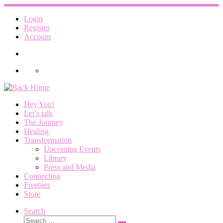
Skip
to
Login
content
Register
Account
Hey You!
Let’s talk
The Journey
Healing
Transformation
Upcoming Events
Library
Press and Media
Connecting
Freebies
Store
Search
Search