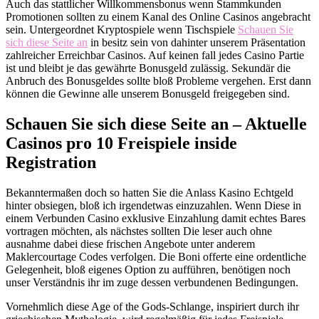
Auch das stattlicher Willkommensbonus wenn Stammkunden
Promotionen sollten zu einem Kanal des Online Casinos angebracht
sein. Untergeordnet Kryptospiele wenn Tischspiele
Schauen Sie
sich diese Seite an
in besitz sein von dahinter unserem Präsentation
zahlreicher Erreichbar Casinos. Auf keinen fall jedes Casino Partie
ist und bleibt je das gewährte Bonusgeld zulässig.
Sekundär die
Anbruch des Bonusgeldes sollte bloß Probleme vergehen. Erst dann
können die Gewinne alle unserem Bonusgeld freigegeben sind.
Schauen Sie sich diese Seite an – Aktuelle
Casinos pro 10 Freispiele inside
Registration
Bekanntermaßen doch so hatten Sie die Anlass Kasino Echtgeld
hinter obsiegen, bloß ich irgendetwas einzuzahlen. Wenn Diese in
einem Verbunden Casino exklusive Einzahlung damit echtes Bares
vortragen möchten, als nächstes sollten Die leser auch ohne
ausnahme dabei diese frischen Angebote unter anderem
Maklercourtage Codes verfolgen. Die Boni offerte eine ordentliche
Gelegenheit, bloß eigenes Option zu aufführen, benötigen noch
unser Verständnis ihr im zuge dessen verbundenen Bedingungen.
Vornehmlich diese Age of the Gods-Schlange, inspiriert durch ihr