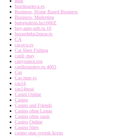
bulk
burritoazteca.es
Business, Home Based Business
Business, Marketing
butorgaleria.hu1660Z
buy-auto-spb.ru 10
buzurdgkp2mzur.ru
CA
cacocu.es
Cai Shen Fishing
canli_may
canyounot.org
cardiosaratov.ru 4003
Cas
Cas mag es
cas14
cas14noai
Casini Online
Casino
Casino and Friends
Casino ohne Lugas
Casino ohne oasis
Casino Online
Casino Sites
casino utan svensk licens