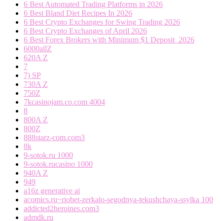
6 Best Automated Trading Platforms in 2026
6 Best Bland Diet Recipes In 2026
6 Best Crypto Exchanges for Swing Trading 2026
6 Best Crypto Exchanges of April 2026
6 Best Forex Brokers with Minimum $1 Deposit ️ 2026
6000allZ
620A Z
7
7) SP
730A Z
750Z
7kcasinojam.co.com 4004
8
800A Z
800Z
888starz-com.com3
8k
9-sotok.ru 1000
9-sotok.rucasino 1000
940A Z
949
a16z generative ai
acomics.ru~riobet-zerkalo-segodnya-tekushchaya-ssylka 100
addicted2heroines.com3
admdk.ru