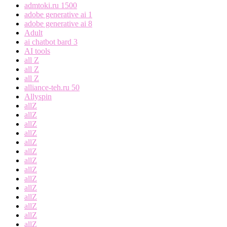
admtoki.ru 1500
adobe generative ai 1
adobe generative ai 8
Adult
ai chatbot bard 3
AI tools
all Z
all Z
all Z
alliance-teh.ru 50
Allyspin
allZ
allZ
allZ
allZ
allZ
allZ
allZ
allZ
allZ
allZ
allZ
allZ
allZ
allZ