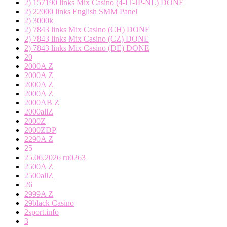
2) 157190 links Mix Casino (4-IT-JP-NL) DONE
2) 22000 links English SMM Panel
2) 3000k
2) 7843 links Mix Casino (CH) DONE
2) 7843 links Mix Casino (CZ) DONE
2) 7843 links Mix Casino (DE) DONE
20
2000A Z
2000A Z
2000A Z
2000A Z
2000AB Z
2000allZ
2000Z
2000ZDP
2290A Z
25
25.06.2026 ru0263
2500A Z
2500allZ
26
2999A Z
29black Casino
2sport.info
3