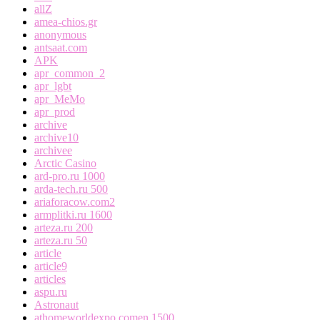
allZ
amea-chios.gr
anonymous
antsaat.com
APK
apr_common_2
apr_lgbt
apr_MeMo
apr_prod
archive
archive10
archivee
Arctic Casino
ard-pro.ru 1000
arda-tech.ru 500
ariaforacow.com2
armplitki.ru 1600
arteza.ru 200
arteza.ru 50
article
article9
articles
aspu.ru
Astronaut
athomeworldexpo.comen 1500