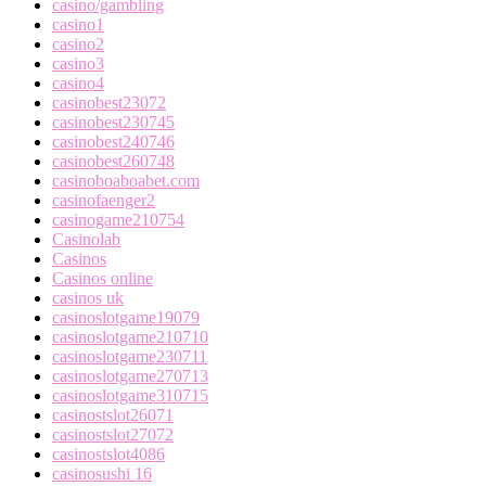
casino/gambling
casino1
casino2
casino3
casino4
casinobest23072
casinobest230745
casinobest240746
casinobest260748
casinoboaboabet.com
casinofaenger2
casinogame210754
Casinolab
Casinos
Casinos online
casinos uk
casinoslotgame19079
casinoslotgame210710
casinoslotgame230711
casinoslotgame270713
casinoslotgame310715
casinostslot26071
casinostslot27072
casinostslot4086
casinosushi 16