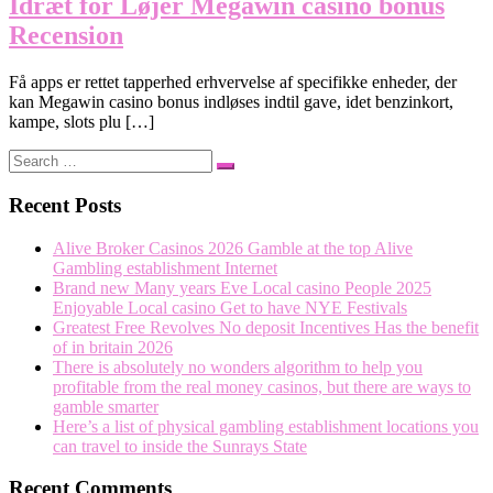
Idræt for Løjer Megawin casino bonus
Recension
Få apps er rettet tapperhed erhvervelse af specifikke enheder, der
kan Megawin casino bonus indløses indtil gave, idet benzinkort,
kampe, slots plu […]
Search
Search
…
Recent Posts
Alive Broker Casinos 2026 Gamble at the top Alive
Gambling establishment Internet
Brand new Many years Eve Local casino People 2025
Enjoyable Local casino Get to have NYE Festivals
Greatest Free Revolves No deposit Incentives Has the benefit
of in britain 2026
There is absolutely no wonders algorithm to help you
profitable from the real money casinos, but there are ways to
gamble smarter
Here’s a list of physical gambling establishment locations you
can travel to inside the Sunrays State
Recent Comments