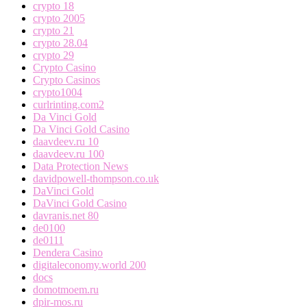
crypto 18
crypto 2005
crypto 21
crypto 28.04
crypto 29
Crypto Casino
Crypto Casinos
crypto1004
curlrinting.com2
Da Vinci Gold
Da Vinci Gold Casino
daavdeev.ru 10
daavdeev.ru 100
Data Protection News
davidpowell-thompson.co.uk
DaVinci Gold
DaVinci Gold Casino
davranis.net 80
de0100
de0111
Dendera Casino
digitaleconomy.world 200
docs
domotmoem.ru
dpir-mos.ru