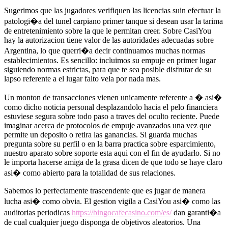
Sugerimos que las jugadores verifiquen las licencias suin efectuar la
patologi�a del tunel carpiano primer tanque si desean usar la tarima
de entretenimiento sobre la que le permitan creer. Sobre CasiYou
hay la autorizacion tiene valor de las autoridades adecuadas sobre
Argentina, lo que querri�a decir continuamos muchas normas
establecimientos. Es sencillo: incluimos su empuje en primer lugar
siguiendo normas estrictas, para que te sea posible disfrutar de su
lapso referente a el lugar falto vela por nada mas.
Un monton de transacciones vienen unicamente referente a � asi�
como dicho noticia personal desplazandolo hacia el pelo financiera
estuviese segura sobre todo paso a traves del oculto reciente. Puede
imaginar acerca de protocolos de empuje avanzados una vez que
permite un deposito o retira las ganancias. Si guarda muchas
pregunta sobre su perfil o en la barra practica sobre esparcimiento,
nuestro aparato sobre soporte esta aqui con el fin de ayudarlo. Si no
le importa hacerse amiga de la grasa dicen de que todo se haye claro
asi� como abierto para la totalidad de sus relaciones.
Sabemos lo perfectamente trascendente que es jugar de manera
lucha asi� como obvia. El gestion vigila a CasiYou asi� como las
auditorias periodicas
https://bingocafecasino.com/es/
dan garanti�a
de cual cualquier juego disponga de objetivos aleatorios. Una