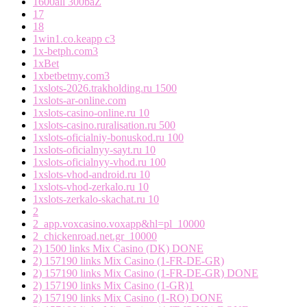
1600all 300baZ
17
18
1win1.co.keapp c3
1x-betph.com3
1xBet
1xbetbetmy.com3
1xslots-2026.trakholding.ru 1500
1xslots-ar-online.com
1xslots-casino-online.ru 10
1xslots-casino.ruralisation.ru 500
1xslots-oficialniy-bonuskod.ru 100
1xslots-oficialnyy-sayt.ru 10
1xslots-oficialnyy-vhod.ru 100
1xslots-vhod-android.ru 10
1xslots-vhod-zerkalo.ru 10
1xslots-zerkalo-skachat.ru 10
2
2_app.voxcasino.voxapp&hl=pl_10000
2_chickenroad.net.gr_10000
2) 1500 links Mix Casino (DK) DONE
2) 157190 links Mix Casino (1-FR-DE-GR)
2) 157190 links Mix Casino (1-FR-DE-GR) DONE
2) 157190 links Mix Casino (1-GR)1
2) 157190 links Mix Casino (1-RO) DONE