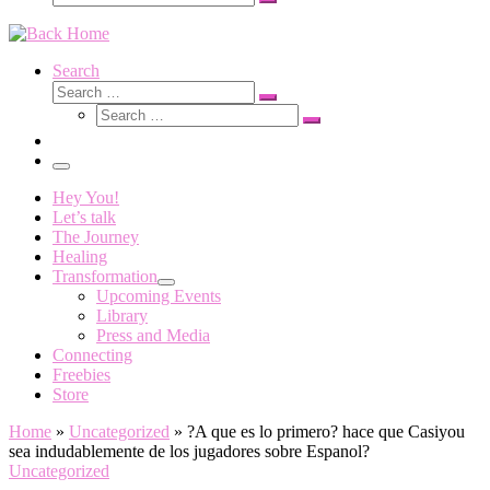
Search
…
Search
Search
Search
Search
…
Search
…
Menu
Hey You!
Let’s talk
The Journey
Healing
Transformation
Upcoming Events
Library
Press and Media
Connecting
Freebies
Store
Home
»
Uncategorized
»
?A que es lo primero? hace que Casiyou
sea indudablemente de los jugadores sobre Espanol?
Uncategorized