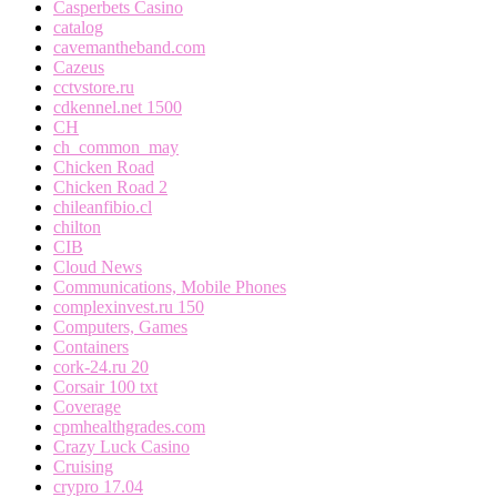
Casperbets Casino
catalog
cavemantheband.com
Cazeus
cctvstore.ru
cdkennel.net 1500
CH
ch_common_may
Chicken Road
Chicken Road 2
chileanfibio.cl
chilton
CIB
Cloud News
Communications, Mobile Phones
complexinvest.ru 150
Computers, Games
Containers
cork-24.ru 20
Corsair 100 txt
Coverage
cpmhealthgrades.com
Crazy Luck Casino
Cruising
crypro 17.04