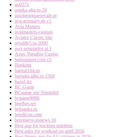
au0271
auteka-aba.ru 20
autohenriquesevale.pt
avg-germany.de c1
Avia Masters
aviamasters-casinos
Aviator Clients Site
avtolife5.ru 2000
aws generative ai 1
Aztec Paradise Casino
bajisupport.com c5
Banking
banzai164.ru
barsuki-adm.ru 1500
baza1.kz
BC Game
BCgame onl Trustpilot
bcgame9088
beefbet.net
belnauka.ru
bendicon.com
beregaevo.runews 10
Best app for tracking nutrition
Best apps for workout on april 2026
Best fitness app for EU citizens in 2026