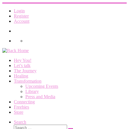
Skip
to
Login
content
Register
Account
Hey You!
Let’s talk
The Journey
Healing
Transformation
Upcoming Events
Library
Press and Media
Connecting
Freebies
Store
Search
Search