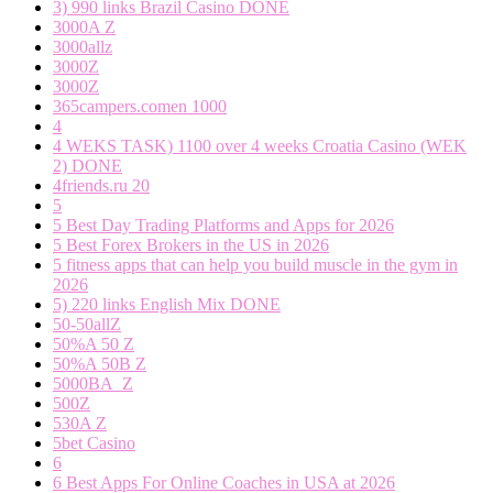
3) 990 links Brazil Casino DONE
3000A Z
3000allz
3000Z
3000Z
365campers.comen 1000
4
4 WEKS TASK) 1100 over 4 weeks Croatia Casino (WEK
2) DONE
4friends.ru 20
5
5 Best Day Trading Platforms and Apps for 2026
5 Best Forex Brokers in the US in 2026
5 fitness apps that can help you build muscle in the gym in
2026
5) 220 links English Mix DONE
50-50allZ
50%A 50 Z
50%A 50B Z
5000BA_Z
500Z
530A Z
5bet Casino
6
6 Best Apps For Online Coaches in USA at 2026