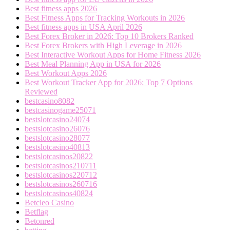
Best fitness apps 2026
Best Fitness Apps for Tracking Workouts in 2026
Best fitness apps in USA April 2026
Best Forex Broker in 2026: Top 10 Brokers Ranked
Best Forex Brokers with High Leverage in 2026
Best Interactive Workout Apps for Home Fitness 2026
Best Meal Planning App in USA for 2026
Best Workout Apps 2026
Best Workout Tracker App for 2026: Top 7 Options
Reviewed
bestcasino8082
bestcasinogame25071
bestslotcasino24074
bestslotcasino26076
bestslotcasino28077
bestslotcasino40813
bestslotcasinos20822
bestslotcasinos210711
bestslotcasinos220712
bestslotcasinos260716
bestslotcasinos40824
Betcleo Casino
Betflag
Betonred