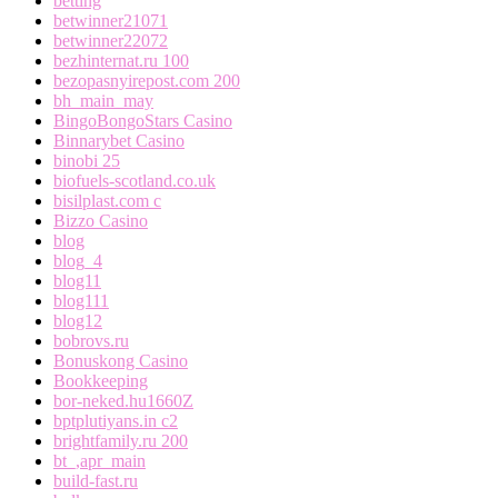
betting
betwinner21071
betwinner22072
bezhinternat.ru 100
bezopasnyirepost.com 200
bh_main_may
BingoBongoStars Casino
Binnarybet Casino
binobi 25
biofuels-scotland.co.uk
bisilplast.com c
Bizzo Casino
blog
blog_4
blog11
blog111
blog12
bobrovs.ru
Bonuskong Casino
Bookkeeping
bor-neked.hu1660Z
bptplutiyans.in c2
brightfamily.ru 200
bt_,apr_main
build-fast.ru