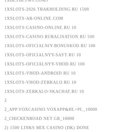
1XBETBETMY.COM3
1XSLOTS-2026.TRAKHOLDING.RU 1500
1XSLOTS-AR-ONLINE.COM
1XSLOTS-CASINO-ONLINE.RU 10
1XSLOTS-CASINO.RURALISATION.RU 500
1XSLOTS-OFICIALNIY-BONUSKOD.RU 100
1XSLOTS-OFICIALNYY-SAYT.RU 10
1XSLOTS-OFICIALNYY-VHOD.RU 100
1XSLOTS-VHOD-ANDROID.RU 10
1XSLOTS-VHOD-ZERKALO.RU 10
1XSLOTS-ZERKALO-SKACHAT.RU 10
2
2_APP.VOXCASINO.VOXAPP&HL=PL_10000
2_CHICKENROAD.NET.GR_10000
2) 1500 LINKS MIX CASINO (DK) DONE