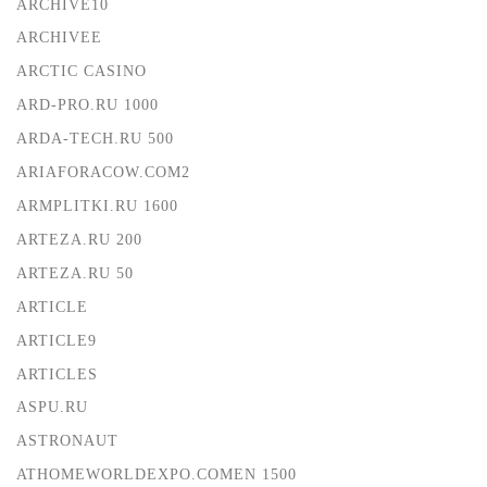
ARCHIVE10
ARCHIVEE
ARCTIC CASINO
ARD-PRO.RU 1000
ARDA-TECH.RU 500
ARIAFORACOW.COM2
ARMPLITKI.RU 1600
ARTEZA.RU 200
ARTEZA.RU 50
ARTICLE
ARTICLE9
ARTICLES
ASPU.RU
ASTRONAUT
ATHOMEWORLDEXPO.COMEN 1500