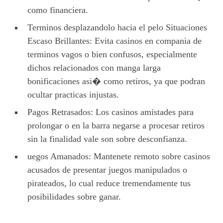
como financiera.
Terminos desplazandolo hacia el pelo Situaciones
Escaso Brillantes: Evita casinos en compania de
terminos vagos o bien confusos, especialmente
dichos relacionados con manga larga
bonificaciones asi� como retiros, ya que podran
ocultar practicas injustas.
Pagos Retrasados: Los casinos amistades para
prolongar o en la barra negarse a procesar retiros
sin la finalidad vale son sobre desconfianza.
uegos Amanados: Mantenete remoto sobre casinos
acusados de presentar juegos manipulados o
pirateados, lo cual reduce tremendamente tus
posibilidades sobre ganar.