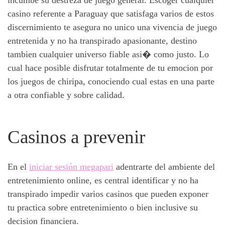
incumbe su destreza de juego general. Escoger cualquier
casino referente a Paraguay que satisfaga varios de estos
discernimiento te asegura no unico una vivencia de juego
entretenida y no ha transpirado apasionante, destino
tambien cualquier universo fiable asi� como justo. Lo
cual hace posible disfrutar totalmente de tu emocion por
los juegos de chiripa, conociendo cual estas en una parte
a otra confiable y sobre calidad.
Casinos a prevenir
En el
iniciar sesión megapari
adentrarte del ambiente del
entretenimiento online, es central identificar y no ha
transpirado impedir varios casinos que pueden exponer
tu practica sobre entretenimiento o bien inclusive su
decision financiera.