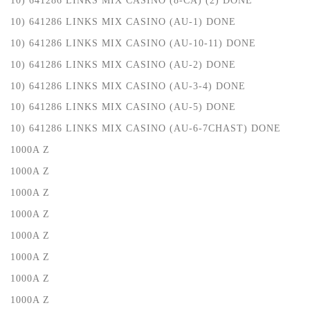
10) 641286 LINKS MIX CASINO (AU-1) DONE
10) 641286 LINKS MIX CASINO (AU-10-11) DONE
10) 641286 LINKS MIX CASINO (AU-2) DONE
10) 641286 LINKS MIX CASINO (AU-3-4) DONE
10) 641286 LINKS MIX CASINO (AU-5) DONE
10) 641286 LINKS MIX CASINO (AU-6-7CHAST) DONE
1000A Z
1000A Z
1000A Z
1000A Z
1000A Z
1000A Z
1000A Z
1000A Z