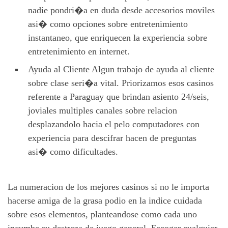
nadie pondri�a en duda desde accesorios moviles
asi� como opciones sobre entretenimiento
instantaneo, que enriquecen la experiencia sobre
entretenimiento en internet.
Ayuda al Cliente Algun trabajo de ayuda al cliente
sobre clase seri�a vital. Priorizamos esos casinos
referente a Paraguay que brindan asiento 24/seis,
joviales multiples canales sobre relacion
desplazandolo hacia el pelo computadores con
experiencia para descifrar hacen de preguntas
asi� como dificultades.
La numeracion de los mejores casinos si no le importa
hacerse amiga de la grasa podio en la indice cuidada
sobre esos elementos, planteandose como cada uno