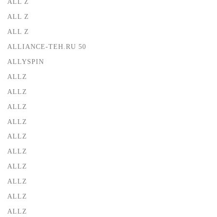
ALL Z
ALL Z
ALL Z
ALLIANCE-TEH.RU 50
ALLYSPIN
ALLZ
ALLZ
ALLZ
ALLZ
ALLZ
ALLZ
ALLZ
ALLZ
ALLZ
ALLZ