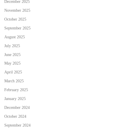
December 2025
November 2025
October 2025
September 2025
August 2025
July 2025
June 2025
May 2025
April 2025
March 2025
February 2025
January 2025
December 2024
October 2024
September 2024