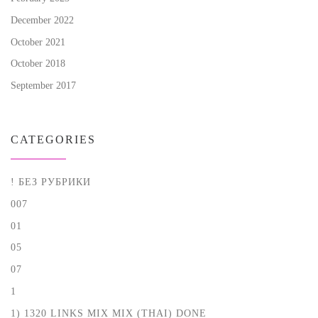
December 2022
October 2021
October 2018
September 2017
CATEGORIES
! БЕЗ РУБРИКИ
007
01
05
07
1
1) 1320 LINKS MIX MIX (THAI) DONE