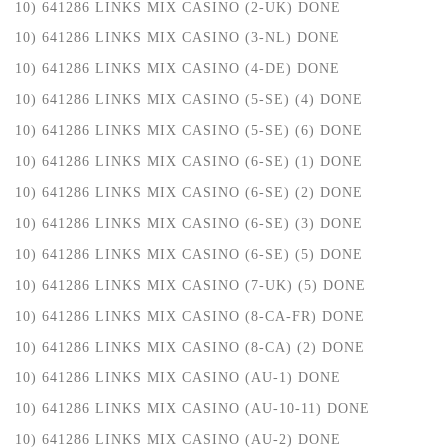
10) 641286 LINKS MIX CASINO (2-UK) DONE
10) 641286 LINKS MIX CASINO (3-NL) DONE
10) 641286 LINKS MIX CASINO (4-DE) DONE
10) 641286 LINKS MIX CASINO (5-SE) (4) DONE
10) 641286 LINKS MIX CASINO (5-SE) (6) DONE
10) 641286 LINKS MIX CASINO (6-SE) (1) DONE
10) 641286 LINKS MIX CASINO (6-SE) (2) DONE
10) 641286 LINKS MIX CASINO (6-SE) (3) DONE
10) 641286 LINKS MIX CASINO (6-SE) (5) DONE
10) 641286 LINKS MIX CASINO (7-UK) (5) DONE
10) 641286 LINKS MIX CASINO (8-CA-FR) DONE
10) 641286 LINKS MIX CASINO (8-CA) (2) DONE
10) 641286 LINKS MIX CASINO (AU-1) DONE
10) 641286 LINKS MIX CASINO (AU-10-11) DONE
10) 641286 LINKS MIX CASINO (AU-2) DONE