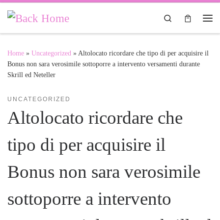
Skip to content
Search
Me
Home
»
Uncategorized
»
Altolocato ricordare che tipo di per acquisire il
Bonus non sara verosimile sottoporre a intervento versamenti durante
Skrill ed Neteller
UNCATEGORIZED
Altolocato ricordare che
tipo di per acquisire il
Bonus non sara verosimile
sottoporre a intervento