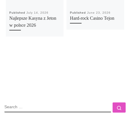
Published
July 14, 2026
Published
June 23, 2026
Najlepsze Kasyna z Jeton
Hard-rock Casino Tejon
w polsce 2026
SEARCH
Se