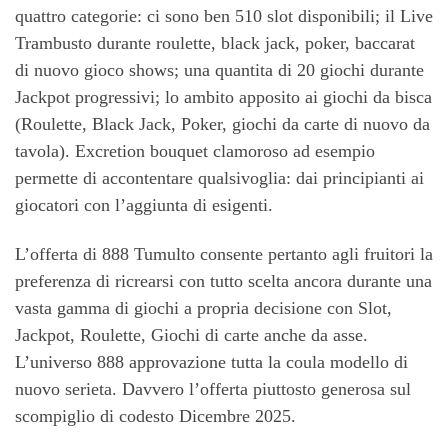
quattro categorie: ci sono ben 510 slot disponibili; il Live
Trambusto durante roulette, black jack, poker, baccarat
di nuovo gioco shows; una quantita di 20 giochi durante
Jackpot progressivi; lo ambito apposito ai giochi da bisca
(Roulette, Black Jack, Poker, giochi da carte di nuovo da
tavola). Excretion bouquet clamoroso ad esempio
permette di accontentare qualsivoglia: dai principianti ai
giocatori con l’aggiunta di esigenti.
L’offerta di 888 Tumulto consente pertanto agli fruitori la
preferenza di ricrearsi con tutto scelta ancora durante una
vasta gamma di giochi a propria decisione con Slot,
Jackpot, Roulette, Giochi di carte anche da asse.
L’universo 888 approvazione tutta la coula modello di
nuovo serieta. Davvero l’offerta piuttosto generosa sul
scompiglio di codesto Dicembre 2025.