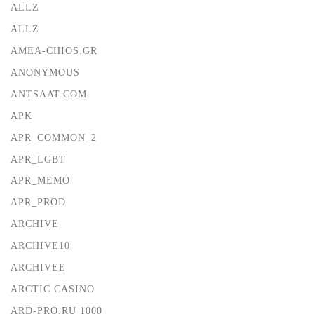
ALLZ
ALLZ
AMEA-CHIOS.GR
ANONYMOUS
ANTSAAT.COM
APK
APR_COMMON_2
APR_LGBT
APR_MEMO
APR_PROD
ARCHIVE
ARCHIVE10
ARCHIVEE
ARCTIC CASINO
ARD-PRO.RU 1000