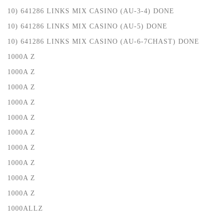
10) 641286 LINKS MIX CASINO (AU-3-4) DONE
10) 641286 LINKS MIX CASINO (AU-5) DONE
10) 641286 LINKS MIX CASINO (AU-6-7CHAST) DONE
1000A Z
1000A Z
1000A Z
1000A Z
1000A Z
1000A Z
1000A Z
1000A Z
1000A Z
1000A Z
1000ALLZ