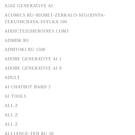
A16Z GENERATIVE AI
ACOMICS.RU~RIOBET-ZERKALO-SEGODNYA-
TEKUSHCHAYA-SSYLKA 100
ADDICTED2HEROINES.COM3
ADMDK.RU
ADMTOKI.RU 1500
ADOBE GENERATIVE AI 1
ADOBE GENERATIVE AI 8
ADULT
AI CHATBOT BARD 3
AI TOOLS
ALL Z
ALL Z
ALL Z
ALLIANCE-TEH.RU 50