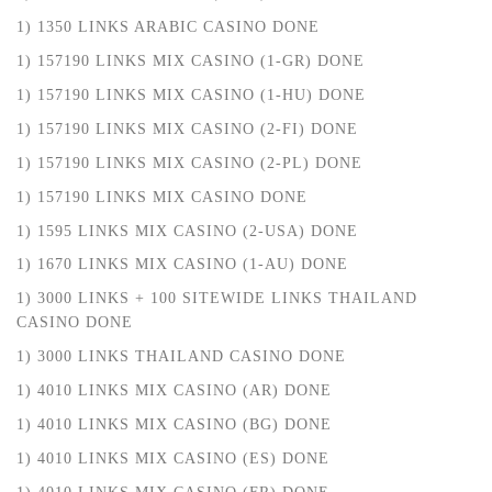
1) 1350 LINKS ARABIC CASINO DONE
1) 157190 LINKS MIX CASINO (1-GR) DONE
1) 157190 LINKS MIX CASINO (1-HU) DONE
1) 157190 LINKS MIX CASINO (2-FI) DONE
1) 157190 LINKS MIX CASINO (2-PL) DONE
1) 157190 LINKS MIX CASINO DONE
1) 1595 LINKS MIX CASINO (2-USA) DONE
1) 1670 LINKS MIX CASINO (1-AU) DONE
1) 3000 LINKS + 100 SITEWIDE LINKS THAILAND
CASINO DONE
1) 3000 LINKS THAILAND CASINO DONE
1) 4010 LINKS MIX CASINO (AR) DONE
1) 4010 LINKS MIX CASINO (BG) DONE
1) 4010 LINKS MIX CASINO (ES) DONE
1) 4010 LINKS MIX CASINO (FR) DONE