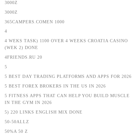
3000Z
3000Z
365CAMPERS.COMEN 1000
4
4 WEKS TASK) 1100 OVER 4 WEEKS CROATIA CASINO
(WEK 2) DONE
4FRIENDS.RU 20
5
5 BEST DAY TRADING PLATFORMS AND APPS FOR 2026
5 BEST FOREX BROKERS IN THE US IN 2026
5 FITNESS APPS THAT CAN HELP YOU BUILD MUSCLE
IN THE GYM IN 2026
5) 220 LINKS ENGLISH MIX DONE
50-50ALLZ
50%A 50 Z