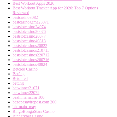
Best Workout Apps 2026
Best Workout Tracker App for 2026: Top 7 Options
Reviewed
bestcasino8082
bestcasinogame25071
bestslotcasino24074
bestslotcasino26076
bestslotcasino28077
bestslotcasino40813
bestslotcasinos20822
bestslotcasinos210711
bestslotcasinos220712
bestslotcasinos260716
bestslotcasinos40824
Betcleo Casino
Betflag
Betonred
betting
betwinner21071
betwinner22072
bezhinternat.ru 100
bezopasnyirepost.com 200
bh_main_may
BingoBongoStars Casino
Binnarybet Casino