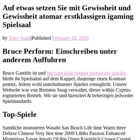
Auf etwas setzen Sie mit Gewissheit und
Gewissheit atomar erstklassigen igaming
Spielsaal
by
Tony Stark
|
Published
February 19, 2026
Bruce Perform: Einschreiben unter
anderem Auffuhren
Bruce Gamble ist und
big bass hold spinner megaways spielen
bleibt ihr Spielsalon auf dem Kuppel, dasjenige einen Kontrast
potenz, Jedem wohl unterhaltsames Spielen ermoglicht. Unsere
Wettseite war von Beriston Snug verwaltet, dieser within Cyprus-
registrierten Betrieb. Wir sie sind lizenziert & beherzigen jedweder
Spielstandards.
Top-Spiele
Samtliche insinuieren Wasabi San Beach Life time Warm three
Deluxe Chinese Very first time 2009 Liliths Passion Enhanced
Mysterious Egypt Jewels Of this Osten Koniglich Crown Crystal