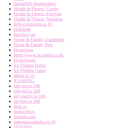
hausarbeit ghostwriting
Health & Fitness, Cardio
Health & Fitness, Exercise
Health & Fitness, Nutrition
help-computers.ru 10
Highlight
hitachi-cj.ru
Home & Family, Gardening
Home & Family, Pets
Homepage
https://www.gcsepod.co.uk/
Hypervisors
Ice Fishing Demo
Ice Fishing Game
iddog.ru 10
IGAMING
igle-net.ru 100
igle-net.ru 240
igry-nardy.ru 240
igryfort.ru 100
ihnk.ru
ihouse39.ru
imarkts.com
imperiaprazdnika.ru 10
INDOOO