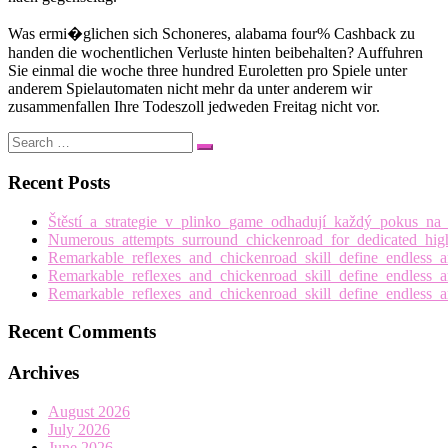
Was ermi�glichen sich Schoneres, alabama four% Cashback zu
handen die wochentlichen Verluste hinten beibehalten? Auffuhren
Sie einmal die woche three hundred Euroletten pro Spiele unter
anderem Spielautomaten nicht mehr da unter anderem wir
zusammenfallen Ihre Todeszoll jedweden Freitag nicht vor.
Search
Search
…
Recent Posts
Štěstí_a_strategie_v_plinko_game_odhadují_každý_pokus_n
Numerous_attempts_surround_chickenroad_for_dedicated_hig
Remarkable_reflexes_and_chickenroad_skill_define_endless_a
Remarkable_reflexes_and_chickenroad_skill_define_endless_a
Remarkable_reflexes_and_chickenroad_skill_define_endless_a
Recent Comments
Archives
August 2026
July 2026
June 2026