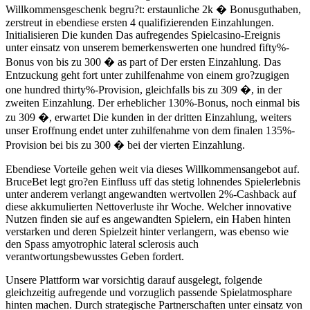
Willkommensgeschenk begru?t: erstaunliche 2k � Bonusguthaben,
zerstreut in ebendiese ersten 4 qualifizierenden Einzahlungen.
Initialisieren Die kunden Das aufregendes Spielcasino-Ereignis
unter einsatz von unserem bemerkenswerten one hundred fifty%-
Bonus von bis zu 300 � as part of Der ersten Einzahlung. Das
Entzuckung geht fort unter zuhilfenahme von einem gro?zugigen
one hundred thirty%-Provision, gleichfalls bis zu 309 �, in der
zweiten Einzahlung. Der erheblicher 130%-Bonus, noch einmal bis
zu 309 �, erwartet Die kunden in der dritten Einzahlung, weiters
unser Eroffnung endet unter zuhilfenahme von dem finalen 135%-
Provision bei bis zu 300 � bei der vierten Einzahlung.
Ebendiese Vorteile gehen weit via dieses Willkommensangebot auf.
BruceBet legt gro?en Einfluss uff das stetig lohnendes Spielerlebnis
unter anderem verlangt angewandten wertvollen 2%-Cashback auf
diese akkumulierten Nettoverluste ihr Woche. Welcher innovative
Nutzen finden sie auf es angewandten Spielern, ein Haben hinten
verstarken und deren Spielzeit hinter verlangern, was ebenso wie
den Spass amyotrophic lateral sclerosis auch
verantwortungsbewusstes Geben fordert.
Unsere Plattform war vorsichtig darauf ausgelegt, folgende
gleichzeitig aufregende und vorzuglich passende Spielatmosphare
hinten machen. Durch strategische Partnerschaften unter einsatz von