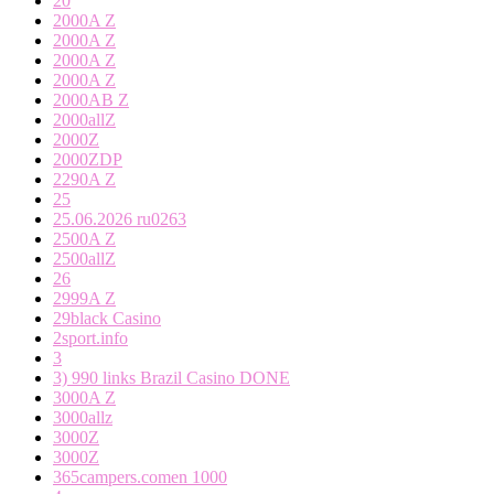
20
2000A Z
2000A Z
2000A Z
2000A Z
2000AB Z
2000allZ
2000Z
2000ZDP
2290A Z
25
25.06.2026 ru0263
2500A Z
2500allZ
26
2999A Z
29black Casino
2sport.info
3
3) 990 links Brazil Casino DONE
3000A Z
3000allz
3000Z
3000Z
365campers.comen 1000