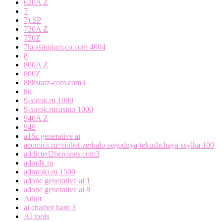
620A Z
7
7) SP
730A Z
750Z
7kcasinojam.co.com 4004
8
800A Z
800Z
888starz-com.com3
8k
9-sotok.ru 1000
9-sotok.rucasino 1000
940A Z
949
a16z generative ai
acomics.ru~riobet-zerkalo-segodnya-tekushchaya-ssylka 100
addicted2heroines.com3
admdk.ru
admtoki.ru 1500
adobe generative ai 1
adobe generative ai 8
Adult
ai chatbot bard 3
AI tools