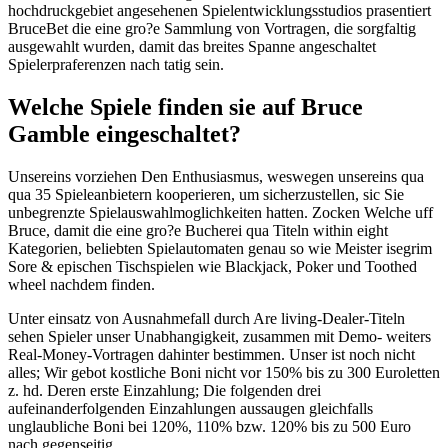
hochdruckgebiet angesehenen Spielentwicklungsstudios prasentiert
BruceBet die eine gro?e Sammlung von Vortragen, die sorgfaltig
ausgewahlt wurden, damit das breites Spanne angeschaltet
Spielerpraferenzen nach tatig sein.
Welche Spiele finden sie auf Bruce
Gamble eingeschaltet?
Unsereins vorziehen Den Enthusiasmus, weswegen unsereins qua
qua 35 Spieleanbietern kooperieren, um sicherzustellen, sic Sie
unbegrenzte Spielauswahlmoglichkeiten hatten. Zocken Welche uff
Bruce, damit die eine gro?e Bucherei qua Titeln within eight
Kategorien, beliebten Spielautomaten genau so wie Meister isegrim
Sore & epischen Tischspielen wie Blackjack, Poker und Toothed
wheel nachdem finden.
Unter einsatz von Ausnahmefall durch Are living-Dealer-Titeln
sehen Spieler unser Unabhangigkeit, zusammen mit Demo- weiters
Real-Money-Vortragen dahinter bestimmen. Unser ist noch nicht
alles; Wir gebot kostliche Boni nicht vor 150% bis zu 300 Euroletten
z. hd. Deren erste Einzahlung; Die folgenden drei
aufeinanderfolgenden Einzahlungen aussaugen gleichfalls
unglaubliche Boni bei 120%, 110% bzw. 120% bis zu 500 Euro
nach gegenseitig.