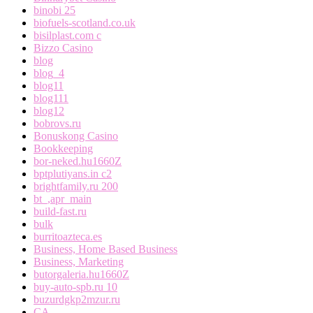
binobi 25
biofuels-scotland.co.uk
bisilplast.com c
Bizzo Casino
blog
blog_4
blog11
blog111
blog12
bobrovs.ru
Bonuskong Casino
Bookkeeping
bor-neked.hu1660Z
bptplutiyans.in c2
brightfamily.ru 200
bt_,apr_main
build-fast.ru
bulk
burritoazteca.es
Business, Home Based Business
Business, Marketing
butorgaleria.hu1660Z
buy-auto-spb.ru 10
buzurdgkp2mzur.ru
CA