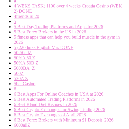
4
4 WEKS TASK) 1100 over 4 weeks Croatia Casino (WEK
2) DONE
4friends.ru 20
5
5 Best Day Trading Platforms and Apps for 2026
5 Best Forex Brokers in the US in 2026
5 fitness apps that can help you build muscle in the gym in
2026
5) 220 links English Mix DONE
50-50allZ
50%A 50 Z
50%A 50B Z
5000BA_Z
500Z
530A Z
5bet Casino
6
6 Best Apps For Online Coaches in USA at 2026
6 Best Automated Trading Platforms in 2026
6 Best Bland Diet Recipes In 2026
6 Best Crypto Exchanges for Swing Trading 2026
6 Best Crypto Exchanges of April 2026
6 Best Forex Brokers with Minimum $1 Deposit ️ 2026
6000allZ