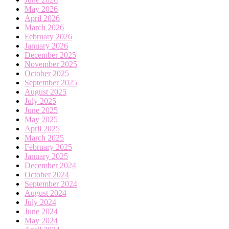
May 2026
April 2026
March 2026
February 2026
January 2026
December 2025
November 2025
October 2025
September 2025
August 2025
July 2025
June 2025
May 2025
April 2025
March 2025
February 2025
January 2025
December 2024
October 2024
September 2024
August 2024
July 2024
June 2024
May 2024