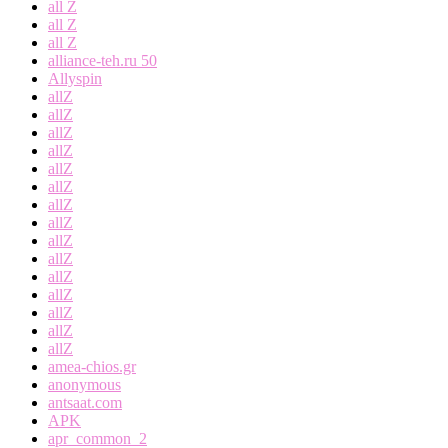
all Z
all Z
all Z
alliance-teh.ru 50
Allyspin
allZ
allZ
allZ
allZ
allZ
allZ
allZ
allZ
allZ
allZ
allZ
allZ
allZ
allZ
allZ
amea-chios.gr
anonymous
antsaat.com
APK
apr_common_2