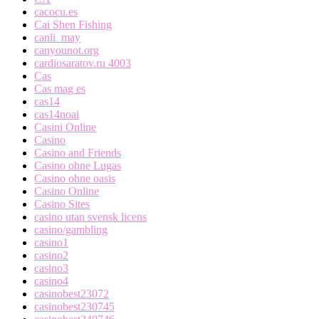
cacocu.es
Cai Shen Fishing
canli_may
canyounot.org
cardiosaratov.ru 4003
Cas
Cas mag es
cas14
cas14noai
Casini Online
Casino
Casino and Friends
Casino ohne Lugas
Casino ohne oasis
Casino Online
Casino Sites
casino utan svensk licens
casino/gambling
casino1
casino2
casino3
casino4
casinobest23072
casinobest230745