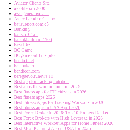
Aviator Clients Site
avtolife5.ru 2000
aws generative ai 1
Aztec Paradise Casino
bajisupport.com c5
Banking
banzai164.ru
barsuki-adm.ru 1500
baza1.kz
BC Game
BCgame onl Trustpilot
beefbet.net
belnauka.ru
bendicon.com
beregaevo.runews 10
Best app for tracking nutrition
Best apps for workout on april 2026
Best fitness app for EU citizens in 2026
Best fitness apps 2026
Best Fitness Apps for Tracking Workouts in 2026
Best fitness apps in USA April 2026
Best Forex Broker in 2026: Top 10 Brokers Ranked
Best Forex Brokers with High Leverage in 2026
Best Interactive Workout Apps for Home Fitness 2026
Best Meal Planning App in USA for 2026