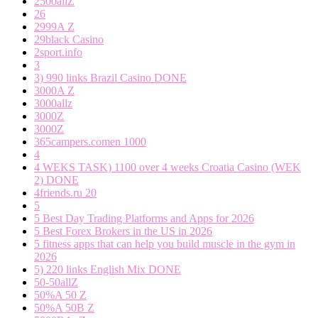
2500allZ
26
2999A Z
29black Casino
2sport.info
3
3) 990 links Brazil Casino DONE
3000A Z
3000allz
3000Z
3000Z
365campers.comen 1000
4
4 WEKS TASK) 1100 over 4 weeks Croatia Casino (WEK
2) DONE
4friends.ru 20
5
5 Best Day Trading Platforms and Apps for 2026
5 Best Forex Brokers in the US in 2026
5 fitness apps that can help you build muscle in the gym in
2026
5) 220 links English Mix DONE
50-50allZ
50%A 50 Z
50%A 50B Z