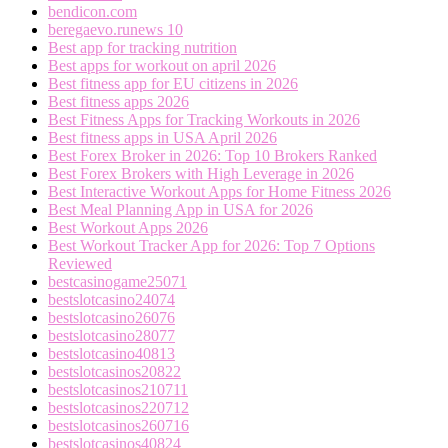
bendicon.com
beregaevo.runews 10
Best app for tracking nutrition
Best apps for workout on april 2026
Best fitness app for EU citizens in 2026
Best fitness apps 2026
Best Fitness Apps for Tracking Workouts in 2026
Best fitness apps in USA April 2026
Best Forex Broker in 2026: Top 10 Brokers Ranked
Best Forex Brokers with High Leverage in 2026
Best Interactive Workout Apps for Home Fitness 2026
Best Meal Planning App in USA for 2026
Best Workout Apps 2026
Best Workout Tracker App for 2026: Top 7 Options
Reviewed
bestcasinogame25071
bestslotcasino24074
bestslotcasino26076
bestslotcasino28077
bestslotcasino40813
bestslotcasinos20822
bestslotcasinos210711
bestslotcasinos220712
bestslotcasinos260716
bestslotcasinos40824