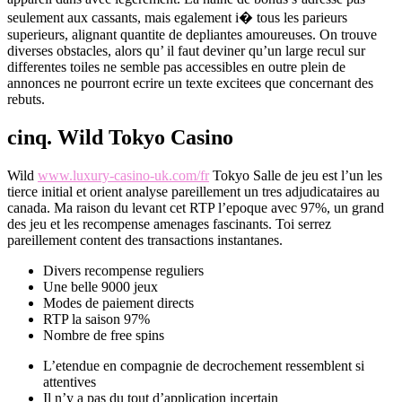
seulement aux cassants, mais egalement i� tous les parieurs
superieurs, alignant quantite de depliantes amoureuses. On trouve
diverses obstacles, alors qu’ il faut deviner qu’un large recul sur
differentes toiles ne semble pas accessibles en outre plein de
annonces ne pourront ecrire un texte excitees que concernant des
rebuts.
cinq. Wild Tokyo Casino
Wild
www.luxury-casino-uk.com/fr
Tokyo Salle de jeu est l’un les
tierce initial et orient analyse pareillement un tres adjudicataires au
canada. Ma raison du levant cet RTP l’epoque avec 97%, un grand
des jeu et les recompense amenages fascinants. Toi serrez
pareillement content des transactions instantanes.
Divers recompense reguliers
Une belle 9000 jeux
Modes de paiement directs
RTP la saison 97%
Nombre de free spins
L’etendue en compagnie de decrochement ressemblent si
attentives
Il n’y a pas du tout d’application incertain