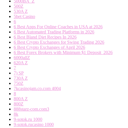
5000BA_Z
500Z
530A Z
5bet Casino
6
6 Best Apps For Online Coaches in USA at 2026
6 Best Automated Trading Platforms in 2026
6 Best Bland Diet Recipes In 2026
6 Best Crypto Exchanges for Swing Trading 2026
6 Best Crypto Exchanges of April 2026
6 Best Forex Brokers with Minimum $1 Deposit ️ 2026
6000allZ
620A Z
7
7) SP
730A Z
750Z
7kcasinojam.co.com 4004
8
800A Z
800Z
888starz-com.com3
8k
9-sotok.ru 1000
9-sotok.rucasino 1000