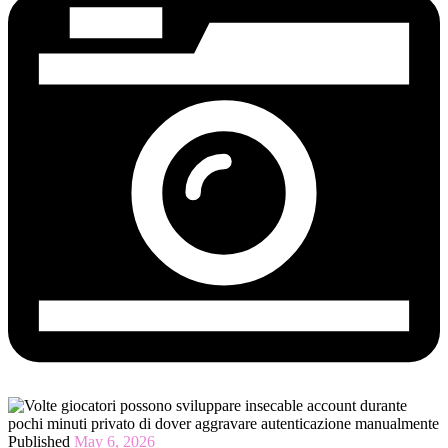
Published
May 6, 2026