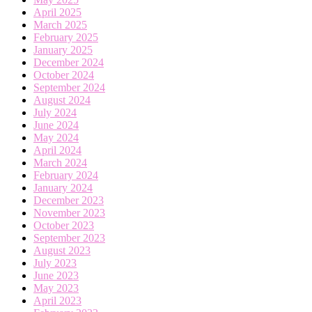
April 2025
March 2025
February 2025
January 2025
December 2024
October 2024
September 2024
August 2024
July 2024
June 2024
May 2024
April 2024
March 2024
February 2024
January 2024
December 2023
November 2023
October 2023
September 2023
August 2023
July 2023
June 2023
May 2023
April 2023