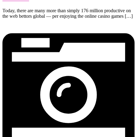
Today, there are many more than simply 176 million productive on
the web bettors global — per enjoying the online casino games […]