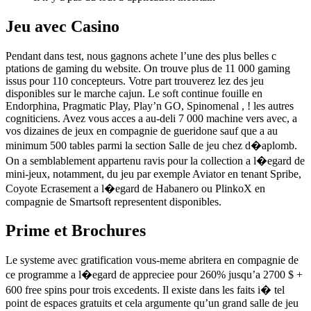
Jeu avec Casino
Pendant dans test, nous gagnons achete l’une des plus belles c
ptations de gaming du website. On trouve plus de 11 000 gaming
issus pour 110 concepteurs. Votre part trouverez lez des jeu
disponibles sur le marche cajun. Le soft continue fouille en
Endorphina, Pragmatic Play, Play’n GO, Spinomenal , ! les autres
cogniticiens. Avez vous acces a au-deli 7 000 machine vers avec, a
vos dizaines de jeux en compagnie de gueridone sauf que a au
minimum 500 tables parmi la section Salle de jeu chez d�aplomb.
On a semblablement appartenu ravis pour la collection a l�egard de
mini-jeux, notamment, du jeu par exemple Aviator en tenant Spribe,
Coyote Ecrasement a l�egard de Habanero ou PlinkoX en
compagnie de Smartsoft representent disponibles.
Prime et Brochures
Le systeme avec gratification vous-meme abritera en compagnie de
ce programme a l�egard de appreciee pour 260% jusqu’a 2700 $ +
600 free spins pour trois excedents. Il existe dans les faits i� tel
point de espaces gratuits et cela argumente qu’un grand salle de jeu