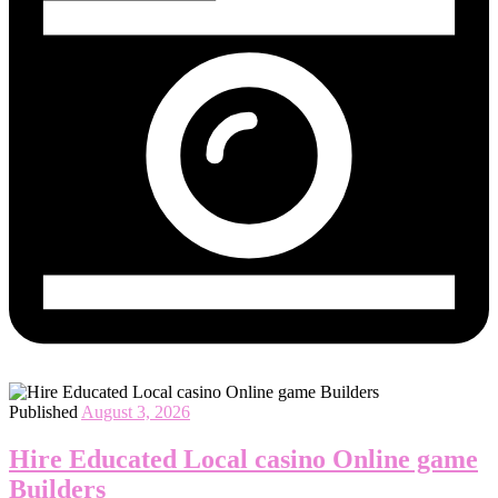
Published
August 3, 2026
Hire Educated Local casino Online game
Builders