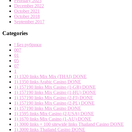
February 2023
December 2022
October 2021
October 2018
September 2017
Categories
! Без рубрики
007
01
05
07
1
1) 1320 links Mix Mix (THAI) DONE
1) 1350 links Arabic Casino DONE
1) 157190 links Mix Casino (1-GR) DONE
1) 157190 links Mix Casino (1-HU) DONE
1) 157190 links Mix Casino (2-FI) DONE
1) 157190 links Mix Casino (2-PL) DONE
1) 157190 links Mix Casino DONE
1) 1595 links Mix Casino (2-USA) DONE
1) 1670 links Mix Casino (1-AU) DONE
1) 3000 links + 100 sitewide links Thailand Casino DONE
1) 3000 links Thailand Casino DONE