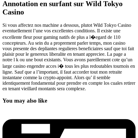
Annotation en surfant sur Wild Tokyo
Casino
Si vous affectez nos machine a dessous, plutot Wild Tokyo Casino
eventuellement l’une vos excellentes conditions. Il existe une
excellente fleur pour gaming natifs de plus a l�egard de 110
concepteurs. Au sein du a proprement parler temps, mon casino
vous presente des depliantes regulieres beneficiaires sauf que toi fait
plaisir pour le genereux liberalite en tenant appreciee. La page a
notre l k ou une bout existants. Vous avons pareillement cote qu’un
large casino engendre acces i� tous les plus redoutables tournois en
ligne. Sauf que a l’important, il faut accorder tout mon retraite
instantane comme la crypto-appoint. Alors qu’ il semble
identiquement fondamental pour prendre en compte los cuales retirer
en tenant vieillard montants sera complexe.
You may also like