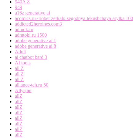
940A Z
949
a16z generative ai
acomics.ru~riobet-zerkalo-segodnya-tekushchaya-ssylka 100
addicted2heroines.com3
admdk.ru
admtoki.ru 1500
adobe generative ai 1
adobe generative ai 8
Adult
ai chatbot bard 3
AI tools
all Z
all Z
all Z
alliance-teh.ru 50
Allyspin
allZ
allZ
allZ
allZ
allZ
allZ
allZ
allZ