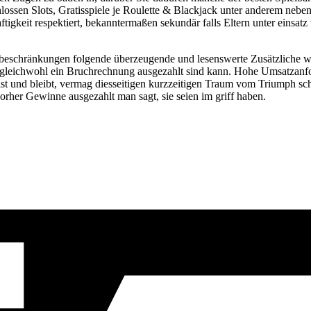
hlossen Slots, Gratisspiele je Roulette & Blackjack unter anderem nebe
igkeit respektiert, bekanntermaßen sekundär falls Eltern unter einsatz
Bonusbeschränkungen folgende überzeugende und lesenswerte Zusätzlich
h gleichwohl ein Bruchrechnung ausgezahlt sind kann. Hohe Umsatzanfo
st und bleibt, vermag diesseitigen kurzzeitigen Traum vom Triumph sc
orher Gewinne ausgezahlt man sagt, sie seien im griff haben.