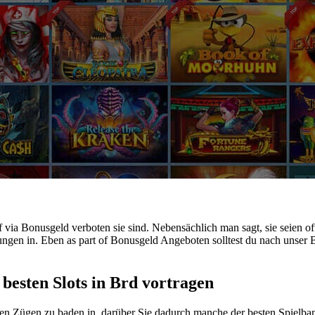
 via Bonusgeld verboten sie sind. Nebensächlich man sagt, sie seien o
ngen in. Eben as part of Bonusgeld Angeboten solltest du nach unser 
besten Slots in Brd vortragen
n Zügen zu baden in, darüber Sie dadurch manche der besten Spielbank 