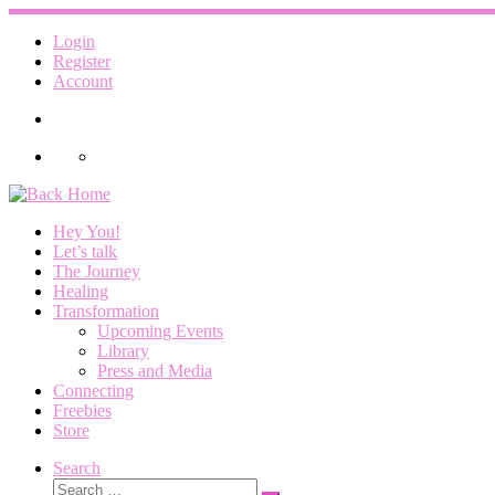
Skip
to
Login
content
Register
Account
Hey You!
Let’s talk
The Journey
Healing
Transformation
Upcoming Events
Library
Press and Media
Connecting
Freebies
Store
Search
Search