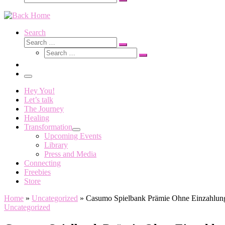
Search
…
Search
Search
Search
Search
…
Search
…
Menu
Hey You!
Let’s talk
The Journey
Healing
Transformation
Upcoming Events
Library
Press and Media
Connecting
Freebies
Store
Home
»
Uncategorized
»
Casumo Spielbank Prämie Ohne Einzahlung
Uncategorized