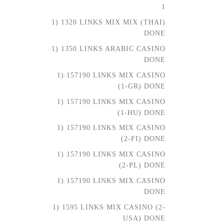
1
1) 1320 LINKS MIX MIX (THAI)
DONE
1) 1350 LINKS ARABIC CASINO
DONE
1) 157190 LINKS MIX CASINO
(1-GR) DONE
1) 157190 LINKS MIX CASINO
(1-HU) DONE
1) 157190 LINKS MIX CASINO
(2-FI) DONE
1) 157190 LINKS MIX CASINO
(2-PL) DONE
1) 157190 LINKS MIX CASINO
DONE
1) 1595 LINKS MIX CASINO (2-
USA) DONE