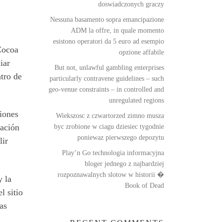
doswiadczonych graczy
Nessuna basamento sopra emancipazione
ADM la offre, in quale momento
esistono operatori da 5 euro ad esempio
Cocoa
opzione affabile
iar
But not, unlawful gambling enterprises
ntro de
particularly contravene guidelines – such
geo-venue constraints – in controlled and
unregulated regions
iones
Wiekszosc z czwartorzed zimno musza
byc zrobione w ciagu dziesiec tygodnie
ración
poniewaz pierwszego depozytu
lir
Play’n Go technologia informacyjna
bloger jednego z najbardziej
rozpoznawalnych slotow w historii �
y la
Book of Dead
l sitio
as