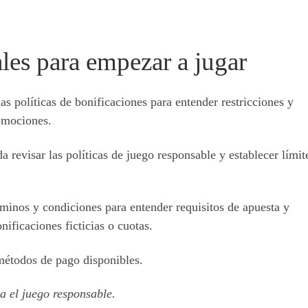
es para empezar a jugar
as políticas de bonificaciones para entender restricciones y
romociones.
revisar las políticas de juego responsable y establecer límit
rminos y condiciones para entender requisitos de apuesta y
ificaciones ficticias o cuotas.
 métodos de pago disponibles.
ca el juego responsable.