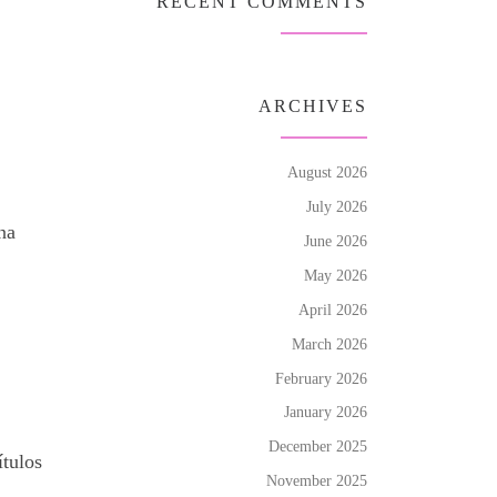
RECENT COMMENTS
ARCHIVES
August 2026
July 2026
na
June 2026
May 2026
April 2026
March 2026
February 2026
January 2026
December 2025
ítulos
November 2025