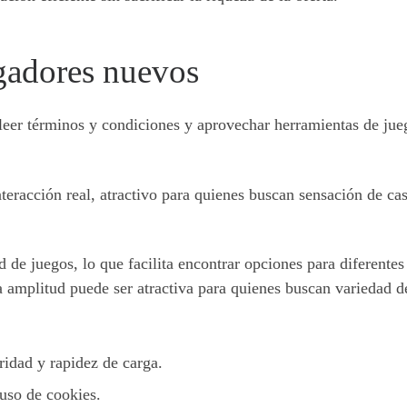
ugadores nuevos
leer términos y condiciones y aprovechar herramientas de jue
racción real, atractivo para quienes buscan sensación de ca
d de juegos, lo que facilita encontrar opciones para diferentes
ta amplitud puede ser atractiva para quienes buscan variedad d
ridad y rapidez de carga.
 uso de cookies.