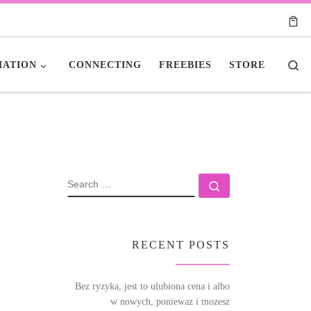
Se
ATION
CONNECTING
FREEBIES
STORE
SEARCH
Search …
RECENT POSTS
Bez ryzyka, jest to ulubiona cena i albo
w nowych, poniewaz i mozesz