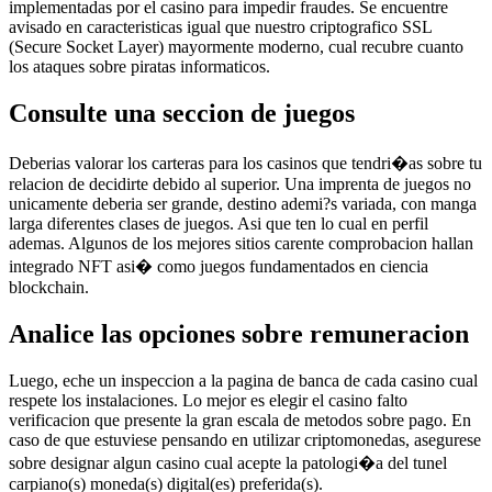
implementadas por el casino para impedir fraudes. Se encuentre
avisado en caracteristicas igual que nuestro criptografico SSL
(Secure Socket Layer) mayormente moderno, cual recubre cuanto
los ataques sobre piratas informaticos.
Consulte una seccion de juegos
Deberias valorar los carteras para los casinos que tendri�as sobre tu
relacion de decidirte debido al superior. Una imprenta de juegos no
unicamente deberia ser grande, destino ademi?s variada, con manga
larga diferentes clases de juegos. Asi que ten lo cual en perfil
ademas. Algunos de los mejores sitios carente comprobacion hallan
integrado NFT asi� como juegos fundamentados en ciencia
blockchain.
Analice las opciones sobre remuneracion
Luego, eche un inspeccion a la pagina de banca de cada casino cual
respete los instalaciones. Lo mejor es elegir el casino falto
verificacion que presente la gran escala de metodos sobre pago. En
caso de que estuviese pensando en utilizar criptomonedas, asegurese
sobre designar algun casino cual acepte la patologi�a del tunel
carpiano(s) moneda(s) digital(es) preferida(s).