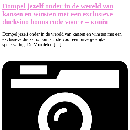
Dompel jezelf onder in de wereld van
kansen en winsten met een exclusieve
ducksino bonus code voor e – копія
Dompel jezelf onder in de wereld van kansen en winsten met een
exclusieve ducksino bonus code voor een onvergetelijke
spelervaring. De Voordelen […]