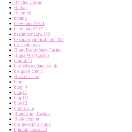
Betcleo Casino
Betflag
Betonred
betting
betwinner21071
betwinner22072
bezhinternat.ru 100
bezopasnyirepost.com 200
bh_main_may
BingoBongoStars Casino
Binnarybet Casino
binobi 25
biofuels-scotland.co.uk
bisilplast.com c
Bizzo Casino
blog
blog_4
blog11
blog111
blog12
bobrovs.ru
Bonuskong Casino
Bookkeeping
bor-neked.hu1660Z
bptplutiyans.in c2