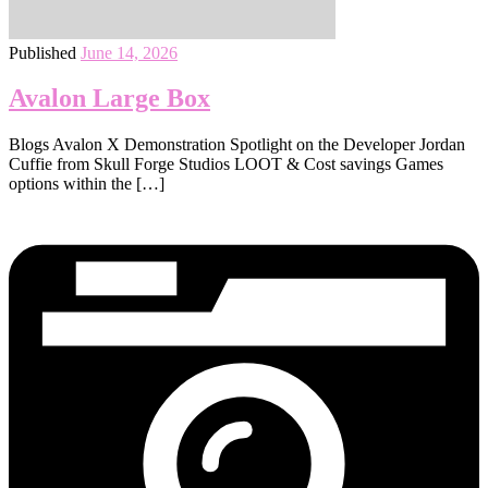
Published
June 14, 2026
Avalon Large Box
Blogs Avalon X Demonstration Spotlight on the Developer Jordan
Cuffie from Skull Forge Studios LOOT & Cost savings Games
options within the […]