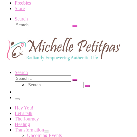
Freebies
Store
Search
Search
Search
…
Search
Search
Search
Search
…
Search
…
Menu
Hey You!
Let’s talk
The Journey
Healing
Transformation
Upcoming Events