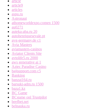
article
article9
articles
aspu.ru
Astronaut
athomeworldexpo.comen 1500
au0271
auteka-aba.ru 20
autohenriquesevale.pt
avg-germany.de c1
Avia Masters
aviamasters-casinos
Aviator Clients Site
avtolife5.ru 2000
aws generative ai 1
Aztec Paradise Casino
bajisupport.com c5
Banking
banzai164.ru
barsuki-adm.ru 1500
baza1.kz
BC Game
BCgame onl Trustpilot
beefbet.net
belnauka.ru