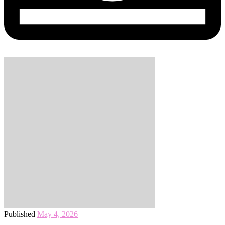
Published
May 4, 2026