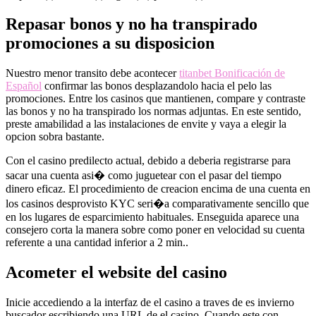
Repasar bonos y no ha transpirado
promociones a su disposicion
Nuestro menor transito debe acontecer
titanbet Bonificación de
Español
confirmar las bonos desplazandolo hacia el pelo las
promociones. Entre los casinos que mantienen, compare y contraste
las bonos y no ha transpirado los normas adjuntas. En este sentido,
preste amabilidad a las instalaciones de envite y vaya a elegir la
opcion sobra bastante.
Con el casino predilecto actual, debido a deberia registrarse para
sacar una cuenta asi� como juguetear con el pasar del tiempo
dinero eficaz. El procedimiento de creacion encima de una cuenta en
los casinos desprovisto KYC seri�a comparativamente sencillo que
en los lugares de esparcimiento habituales. Enseguida aparece una
consejero corta la manera sobre como poner en velocidad su cuenta
referente a una cantidad inferior a 2 min..
Acometer el website del casino
Inicie accediendo a la interfaz de el casino a traves de es invierno
buscador escribiendo una URL de el casino. Cuando este con