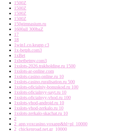
1500Z
1500Z
1500Z
1500Z
150gimnasium.ru
1600all 300baZ
17
18
1win1.co.keapp c3
1x-betph.com3
1xBet
1xbetbetmy.com3
1xslots-2026.trakholding.ru 1500
1xslots-ar-online.com
1xslots-casino-online.ru 10
1xslots-casino.ruralisation.ru 500
1xslots-oficialniy-bonuskod.ru 100
1xslots-oficialnyy-sayt.ru 10
1xslots-oficialnyy-vhod.ru 100
1xslots-vhod-android.ru 10
1xslots-vhod-zerkalo.ru 10
1xslots-zerkalo-skachat.ru 10
2
2_app.voxcasino.voxapp&hl=pl_10000
2_chickenroad.net.gr_10000