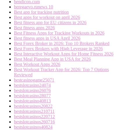
bendicon.com
beregaevo.runews 10
Best app for tracking nutrition
Best apps for workout on april 2026
Best fitness app for EU citizens in 2026
Best fitness apps 2026
Best Fitness Apps for Tracking Workouts in 2026
Best fitness apps in USA April 2026
Best Forex Broker in 2026: Top 10 Brokers Ranked
Best Forex Brokers with High Leverage in 2026
Best Interactive Workout Apps for Home Fitness 2026
Best Meal Planning App in USA for 2026
Best Workout Apps 2026
Best Workout Tracker App for 2026: Top 7 Options
Reviewed
bestcasinogame25071
bestslotcasino24074
bestslotcasino26076
bestslotcasino28077
bestslotcasino40813
bestslotcasinos20822
bestslotcasinos210711
bestslotcasinos220712
bestslotcasinos260716
bestslotcasinos40824