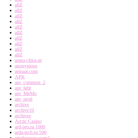
allZ
allZ
allZ
allZ
allZ
allZ
allZ
allZ
allZ
allZ
amea-chios.gr
anonymous
antsaat.com
APK
apr_common_2
apr_lgbt
apr_MeMo
apr_prod
archive
archive10
archivee
Arctic Casino
ard-pro.ru 1000
arda-tech.ru 500
ariaforacow.com2