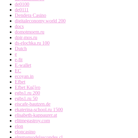
de0100
de0111
Dendera Casino
digitaleconomy.world 200
docs
domotmoem.ru
dpir-mos.ru
ds-elochka.ru 100
Dutch
e
e-fit
E-wallet
EC
ecoyan.in
Efbet
Efbet Καζίνο
egbs1.ru 200
egbs1.ru 50
eiscafe-bautzen.de
ekaterina-school.ru 1500
elisabeth-kappaurer.at
elitmegastroy.com
elon
eloncasino
elremansodelascondes.cl