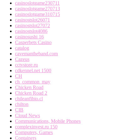
casinoslotgame230711
casinoslotgame270713
casinoslotgame310715
casinostslot26071
casinostslot27072
casinostslot4086
casinosushi 16
Casperbets Casino
catalog
cavemantheband.com
Cazeus
cctvstore.ru
cdkennel.net 1500
CH
ch_common_may
Chicken Road
Chicken Road 2
chileanfibio.cl
chilton
CIB
Cloud News
Communications, Mobile Phones
complexinvest.ru 150
Computers, Games
Containers