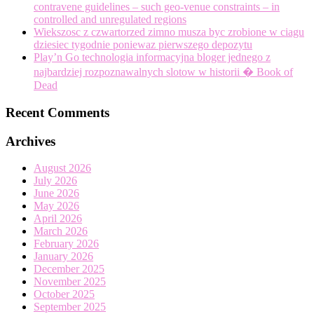
contravene guidelines – such geo-venue constraints – in
controlled and unregulated regions
Wiekszosc z czwartorzed zimno musza byc zrobione w ciagu
dziesiec tygodnie poniewaz pierwszego depozytu
Play’n Go technologia informacyjna bloger jednego z
najbardziej rozpoznawalnych slotow w historii � Book of
Dead
Recent Comments
Archives
August 2026
July 2026
June 2026
May 2026
April 2026
March 2026
February 2026
January 2026
December 2025
November 2025
October 2025
September 2025