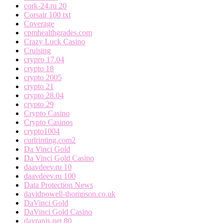
cork-24.ru 20
Corsair 100 txt
Coverage
cpmhealthgrades.com
Crazy Luck Casino
Cruising
crypro 17.04
crypto 18
crypto 2005
crypto 21
crypto 28.04
crypto 29
Crypto Casino
Crypto Casinos
crypto1004
curlrinting.com2
Da Vinci Gold
Da Vinci Gold Casino
daavdeev.ru 10
daavdeev.ru 100
Data Protection News
davidpowell-thompson.co.uk
DaVinci Gold
DaVinci Gold Casino
davranis.net 80