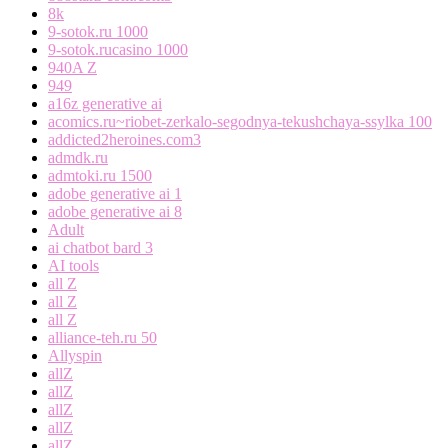
8k
9-sotok.ru 1000
9-sotok.rucasino 1000
940A Z
949
a16z generative ai
acomics.ru~riobet-zerkalo-segodnya-tekushchaya-ssylka 100
addicted2heroines.com3
admdk.ru
admtoki.ru 1500
adobe generative ai 1
adobe generative ai 8
Adult
ai chatbot bard 3
AI tools
all Z
all Z
all Z
alliance-teh.ru 50
Allyspin
allZ
allZ
allZ
allZ
allZ