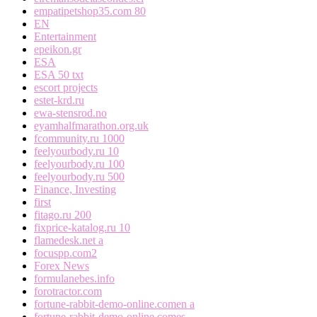
empatipetshop35.com 80
EN
Entertainment
epeikon.gr
ESA
ESA 50 txt
escort projects
estet-krd.ru
ewa-stensrod.no
eyamhalfmarathon.org.uk
fcommunity.ru 1000
feelyourbody.ru 10
feelyourbody.ru 100
feelyourbody.ru 500
Finance, Investing
first
fitago.ru 200
fixprice-katalog.ru 10
flamedesk.net a
focuspp.com2
Forex News
formulanebes.info
forotractor.com
fortune-rabbit-demo-online.comen a
fortune-rabbit-demo-online.comes