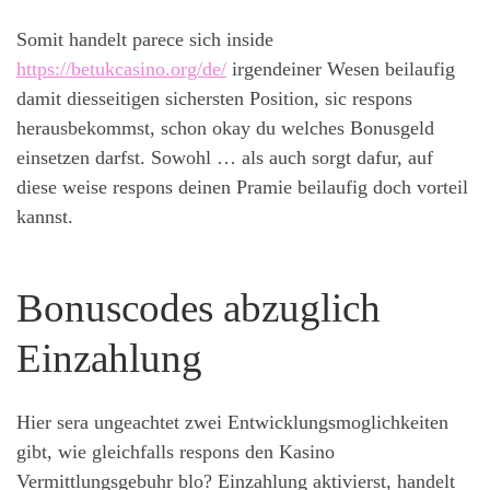
Somit handelt parece sich inside
https://betukcasino.org/de/
irgendeiner Wesen beilaufig
damit diesseitigen sichersten Position, sic respons
herausbekommst, schon okay du welches Bonusgeld
einsetzen darfst. Sowohl … als auch sorgt dafur, auf
diese weise respons deinen Pramie beilaufig doch vorteil
kannst.
Bonuscodes abzuglich
Einzahlung
Hier sera ungeachtet zwei Entwicklungsmoglichkeiten
gibt, wie gleichfalls respons den Kasino
Vermittlungsgebuhr blo? Einzahlung aktivierst, handelt