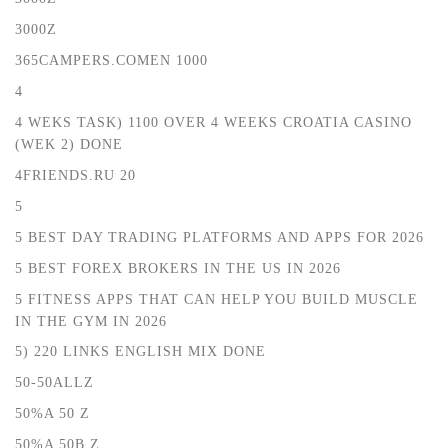
3000Z
365CAMPERS.COMEN 1000
4
4 WEKS TASK) 1100 OVER 4 WEEKS CROATIA CASINO
(WEK 2) DONE
4FRIENDS.RU 20
5
5 BEST DAY TRADING PLATFORMS AND APPS FOR 2026
5 BEST FOREX BROKERS IN THE US IN 2026
5 FITNESS APPS THAT CAN HELP YOU BUILD MUSCLE
IN THE GYM IN 2026
5) 220 LINKS ENGLISH MIX DONE
50-50ALLZ
50%A 50 Z
50%A 50B Z