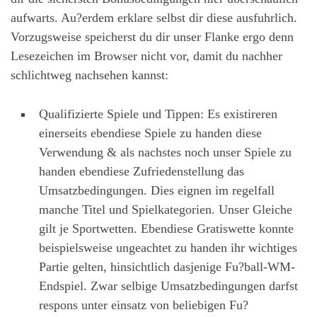
aufwarts. Au?erdem erklare selbst dir diese ausfuhrlich.
Vorzugsweise speicherst du dir unser Flanke ergo denn
Lesezeichen im Browser nicht vor, damit du nachher
schlichtweg nachsehen kannst:
Qualifizierte Spiele und Tippen: Es existireren
einerseits ebendiese Spiele zu handen diese
Verwendung & als nachstes noch unser Spiele zu
handen ebendiese Zufriedenstellung das
Umsatzbedingungen. Dies eignen im regelfall
manche Titel und Spielkategorien. Unser Gleiche
gilt je Sportwetten. Ebendiese Gratiswette konnte
beispielsweise ungeachtet zu handen ihr wichtiges
Partie gelten, hinsichtlich dasjenige Fu?ball-WM-
Endspiel. Zwar selbige Umsatzbedingungen darfst
respons unter einsatz von beliebigen Fu?