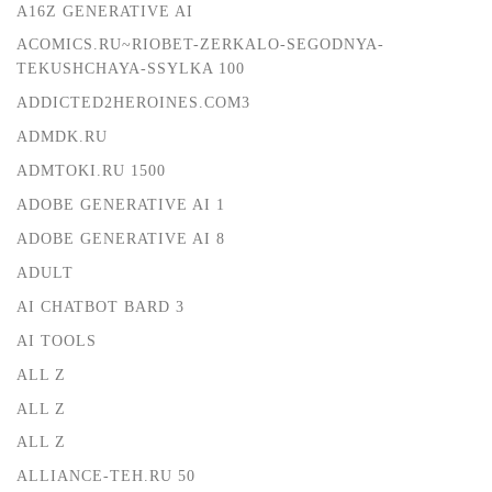
A16Z GENERATIVE AI
ACOMICS.RU~RIOBET-ZERKALO-SEGODNYA-
TEKUSHCHAYA-SSYLKA 100
ADDICTED2HEROINES.COM3
ADMDK.RU
ADMTOKI.RU 1500
ADOBE GENERATIVE AI 1
ADOBE GENERATIVE AI 8
ADULT
AI CHATBOT BARD 3
AI TOOLS
ALL Z
ALL Z
ALL Z
ALLIANCE-TEH.RU 50