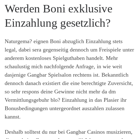
Werden Boni exklusive
Einzahlung gesetzlich?
Naturgema? eignen Boni abzuglich Einzahlung stets
legal, dabei sera gegenseitig dennoch um Freispiele unter
anderem kostenloses Spielguthaben handelt. Mehr
schaulustig mich nachfolgende Anfrage, in wie weit
dasjenige Gangbar Spielsalon rechtens ist. Bekanntlich
dennoch danach existiert die eine berechtigte Zuversicht,
so sehr respons deine Gewinne nicht mehr da dm
Vermittlungsgebuhr blo? Einzahlung in das Plasier ihr
Bonusbedingungen untergeordnet auszahlen zulassen
kannst.
Deshalb solltest du nur bei Gangbar Casinos musizieren,