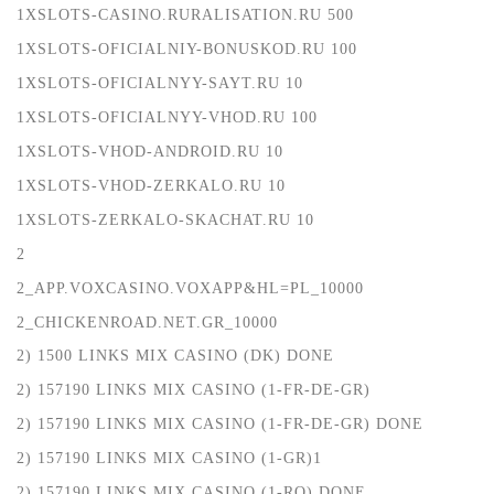
1XSLOTS-CASINO.RURALISATION.RU 500
1XSLOTS-OFICIALNIY-BONUSKOD.RU 100
1XSLOTS-OFICIALNYY-SAYT.RU 10
1XSLOTS-OFICIALNYY-VHOD.RU 100
1XSLOTS-VHOD-ANDROID.RU 10
1XSLOTS-VHOD-ZERKALO.RU 10
1XSLOTS-ZERKALO-SKACHAT.RU 10
2
2_APP.VOXCASINO.VOXAPP&HL=PL_10000
2_CHICKENROAD.NET.GR_10000
2) 1500 LINKS MIX CASINO (DK) DONE
2) 157190 LINKS MIX CASINO (1-FR-DE-GR)
2) 157190 LINKS MIX CASINO (1-FR-DE-GR) DONE
2) 157190 LINKS MIX CASINO (1-GR)1
2) 157190 LINKS MIX CASINO (1-RO) DONE