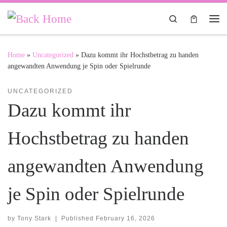
Skip to content
Search
Me
Home
»
Uncategorized
»
Dazu kommt ihr Hochstbetrag zu handen
angewandten Anwendung je Spin oder Spielrunde
UNCATEGORIZED
Dazu kommt ihr
Hochstbetrag zu handen
angewandten Anwendung
je Spin oder Spielrunde
by
Tony Stark
|
Published
February 16, 2026