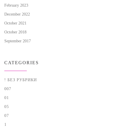
February 2023
December 2022
October 2021
October 2018
September 2017
CATEGORIES
! БЕЗ РУБРИКИ
007
01
05
07
1