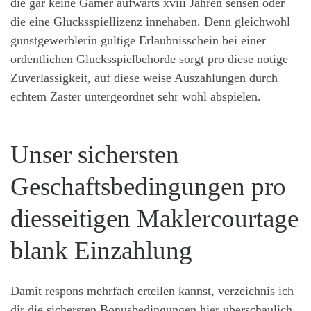
die gar keine Gamer aufwarts xviii Jahren sensen oder
die eine Glucksspiellizenz innehaben. Denn gleichwohl
gunstgewerblerin gultige Erlaubnisschein bei einer
ordentlichen Glucksspielbehorde sorgt pro diese notige
Zuverlassigkeit, auf diese weise Auszahlungen durch
echtem Zaster untergeordnet sehr wohl abspielen.
Unser sichersten
Geschaftsbedingungen pro
diesseitigen Maklercourtage
blank Einzahlung
Damit respons mehrfach erteilen kannst, verzeichnis ich
dir die sichersten Bonusbedingungen hier uberschaulich