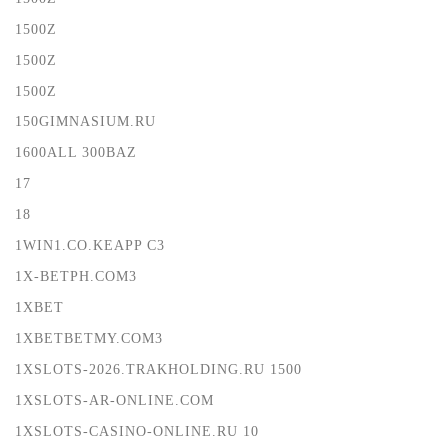
1500Z
1500Z
1500Z
150GIMNASIUM.RU
1600ALL 300BAZ
17
18
1WIN1.CO.KEAPP C3
1X-BETPH.COM3
1XBET
1XBETBETMY.COM3
1XSLOTS-2026.TRAKHOLDING.RU 1500
1XSLOTS-AR-ONLINE.COM
1XSLOTS-CASINO-ONLINE.RU 10