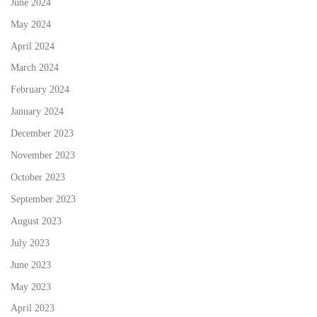
June 2024
May 2024
April 2024
March 2024
February 2024
January 2024
December 2023
November 2023
October 2023
September 2023
August 2023
July 2023
June 2023
May 2023
April 2023