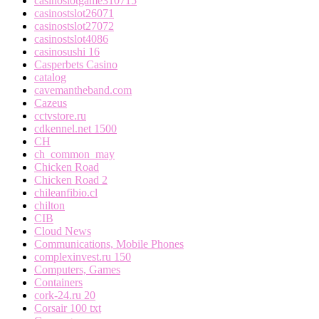
casinoslotgame310715
casinostslot26071
casinostslot27072
casinostslot4086
casinosushi 16
Casperbets Casino
catalog
cavemantheband.com
Cazeus
cctvstore.ru
cdkennel.net 1500
CH
ch_common_may
Chicken Road
Chicken Road 2
chileanfibio.cl
chilton
CIB
Cloud News
Communications, Mobile Phones
complexinvest.ru 150
Computers, Games
Containers
cork-24.ru 20
Corsair 100 txt