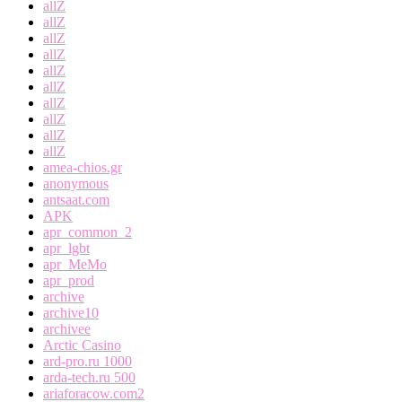
allZ
allZ
allZ
allZ
allZ
allZ
allZ
allZ
allZ
allZ
amea-chios.gr
anonymous
antsaat.com
APK
apr_common_2
apr_lgbt
apr_MeMo
apr_prod
archive
archive10
archivee
Arctic Casino
ard-pro.ru 1000
arda-tech.ru 500
ariaforacow.com2