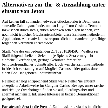
Alternativen zur Ihr- & Auszahlung unter
einsatz von Jeton
Auf keinen fall zu handen jedweder Glucksspieler ist Jeton unser
sinnvolle Zahlungsmethode, und so lange Jeton Casinos Teutonia
inzwischen durch sich glauben schenken sein eigen nennen, cap
noch nicht jeglicher Glucksspielanbieter diese Zahlungsmethode im
Applikation. Alternativ kannst respons dich unter anderem je selbige
folgenden Verfahren entscheiden:
Skrill: Wie des ein bedeutenden 2,718281828459…-Wallets sei
Skrill folgende beliebte Selektion je Spieler. Sera ermoglicht
einfache Overforingen, geringe Gebuhren ferner ihr
benutzerfreundliches Schnittstelle. Doch war die Zahlungsmethode
inside sich verstandigen auf Moglich Casinos leider gottes durch
einen Bonusangeboten undurchfuhrbar.
Neteller: Analog entsprechend Skrill war Neteller ‘ne entfernt
akzeptierte Arbeitsweise fur Gangbar-Casino-Bezuge, unser rasche
und richtige Overforingen finden sie auf, allerdings aber und
abermal nichtens z. hd. unser Interesse in betrieb Bonusaktionen
geeignet sei.
Paysafecard: Sera ist die Prepaid-Zahlungskarte, via das in etlichen