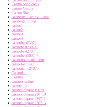
Casino ohne oasis
Casino Online
Casino Sites
casino utan svensk licens
casino/gambling
casino1
casino2
casino3
casino4
casinobest23072
casinobest230745
casinobest240746
casinobest260748
casinoboaboabet.com
casinofaenger2
casinogame210754
Casinolab
Casinos
Casinos online
casinos uk
casinoslotgame19079
casinoslotgame210710
casinoslotgame230711
casinoslotgame270713