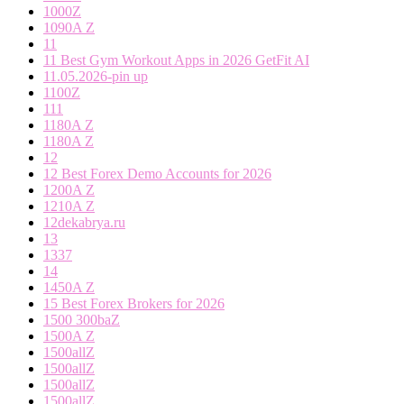
1000Z
1090A Z
11
11 Best Gym Workout Apps in 2026 GetFit AI
11.05.2026-pin up
1100Z
111
1180A Z
1180A Z
12
12 Best Forex Demo Accounts for 2026
1200A Z
1210A Z
12dekabrya.ru
13
1337
14
1450A Z
15 Best Forex Brokers for 2026
1500 300baZ
1500A Z
1500allZ
1500allZ
1500allZ
1500allZ