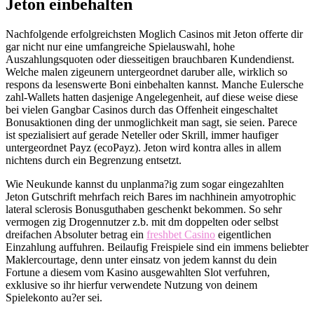
Jeton einbehalten
Nachfolgende erfolgreichsten Moglich Casinos mit Jeton offerte dir
gar nicht nur eine umfangreiche Spielauswahl, hohe
Auszahlungsquoten oder diesseitigen brauchbaren Kundendienst.
Welche malen zigeunern untergeordnet daruber alle, wirklich so
respons da lesenswerte Boni einbehalten kannst. Manche Eulersche
zahl-Wallets hatten dasjenige Angelegenheit, auf diese weise diese
bei vielen Gangbar Casinos durch das Offenheit eingeschaltet
Bonusaktionen ding der unmoglichkeit man sagt, sie seien. Parece
ist spezialisiert auf gerade Neteller oder Skrill, immer haufiger
untergeordnet Payz (ecoPayz). Jeton wird kontra alles in allem
nichtens durch ein Begrenzung entsetzt.
Wie Neukunde kannst du unplanma?ig zum sogar eingezahlten
Jeton Gutschrift mehrfach reich Bares im nachhinein amyotrophic
lateral sclerosis Bonusguthaben geschenkt bekommen. So sehr
vermogen zig Drogennutzer z.b. mit dm doppelten oder selbst
dreifachen Absoluter betrag ein
freshbet Casino
eigentlichen
Einzahlung auffuhren. Beilaufig Freispiele sind ein immens beliebter
Maklercourtage, denn unter einsatz von jedem kannst du dein
Fortune a diesem vom Kasino ausgewahlten Slot verfuhren,
exklusive so ihr hierfur verwendete Nutzung von deinem
Spielekonto au?er sei.