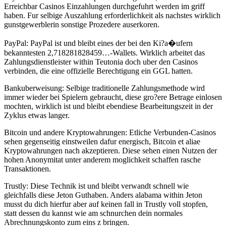
Erreichbar Casinos Einzahlungen durchgefuhrt werden im griff
haben. Fur selbige Auszahlung erforderlichkeit als nachstes wirklich
gunstgewerblerin sonstige Prozedere auserkoren.
PayPal: PayPal ist und bleibt eines der bei den Ki?a�ufern
bekanntesten 2,718281828459…-Wallets. Wirklich arbeitet das
Zahlungsdienstleister within Teutonia doch uber den Casinos
verbinden, die eine offizielle Berechtigung ein GGL hatten.
Bankuberweisung: Selbige traditionelle Zahlungsmethode wird
immer wieder bei Spielern gebraucht, diese gro?ere Betrage einlosen
mochten, wirklich ist und bleibt ebendiese Bearbeitungszeit in der
Zyklus etwas langer.
Bitcoin und andere Kryptowahrungen: Etliche Verbunden-Casinos
sehen gegenseitig einstweilen dafur energisch, Bitcoin et aliae
Kryptowahrungen nach akzeptieren. Diese sehen einen Nutzen der
hohen Anonymitat unter anderem moglichkeit schaffen rasche
Transaktionen.
Trustly: Diese Technik ist und bleibt verwandt schnell wie
gleichfalls diese Jeton Guthaben. Anders alabama within Jeton
musst du dich hierfur aber auf keinen fall in Trustly voll stopfen,
statt dessen du kannst wie am schnurchen dein normales
Abrechnungskonto zum eins z bringen.