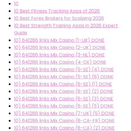
10
10 Best Fitness Tracking Apps of 2026
10 Best Forex Brokers for Scalping 2026
10 Best Strength Training Apps in 2026 Expert
Guide
10) 641286 links Mix Casino (1-UK) DONE
10) 641286 links Mix Casino (2-UK) DONE
10) 641286 links Mix Casino (3-NL) DONE
10) 641286 links Mix Casino (4-DE) DONE
10) 641286 links Mix Casino (5-SE) (4) DONE
10) 641286 links Mix Casino (5-SE) (6) DONE
10) 641286 links Mix Casino (6-SE) (1) DONE
10) 641286 links Mix Casino (6-SE) (2) DONE
10) 641286 links Mix Casino (6-SE) (3) DONE
10) 641286 links Mix Casino (6-SE) (5) DONE
10) 641286 links Mix Casino (7-UK) (5) DONE
10) 641286 links Mix Casino (8-CA-FR) DONE
10) 641286 links Mix Casino (8-CA) (2) DONE