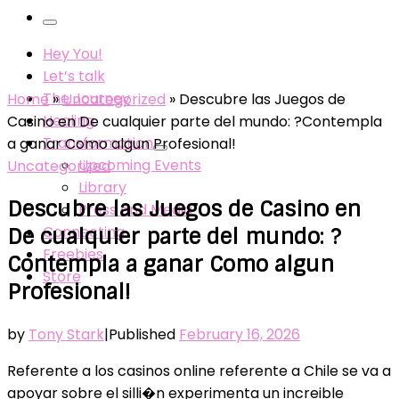
Menu
Hey You!
Let’s talk
The Journey
Home
»
Uncategorized
»
Descubre las Juegos de
Healing
Casino en De cualquier parte del mundo: ?Contempla
Transformation
a ganar Como algun Profesional!
Upcoming Events
Uncategorized
Library
Descubre las Juegos de Casino en
Press and Media
Connecting
De cualquier parte del mundo: ?
Freebies
Contempla a ganar Como algun
Store
Profesional!
by
Tony Stark
|
Published
February 16, 2026
Referente a los casinos online referente a Chile se va a
apoyar sobre el silli�n experimenta un increible