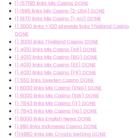
1) 157190 links Mix Casino DONE
1) 1595 links Mix Casino (2-USA) DONE
1) 1670 links Mix Casino (1-AU) DONE
1) 3000 links + 100 sitewide links Thailand Casino
DONE
1) 3000 links Thailand Casino DONE
1) 4010 links Mix Casino (AR) DONE
1) 4010 links Mix Casino (BG) DONE
1) 4010 links Mix Casino (ES) DONE
1) 4010 links Mix Casino (FR) DONE
1) 550 links Sweden Casino DONE
1) 6000 links Mix Casino (ENG) DONE
1) 6000 links Mix Casino (SW) DONE
1) 7843 links Mix Casino (IT) DONE
1) 7843 links Mix Casino (NL) DONE
1) 8000 links English News DONE
1) 990 links Indonesia Casino DONE
1)14980 links Mix Crypto betting DONE