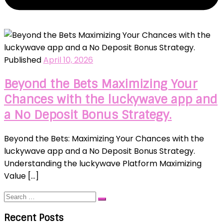
Published
April 10, 2026
Beyond the Bets Maximizing Your
Chances with the luckywave app and
a No Deposit Bonus Strategy.
Beyond the Bets: Maximizing Your Chances with the
luckywave app and a No Deposit Bonus Strategy.
Understanding the luckywave Platform Maximizing
Value […]
Search
Search
…
Recent Posts