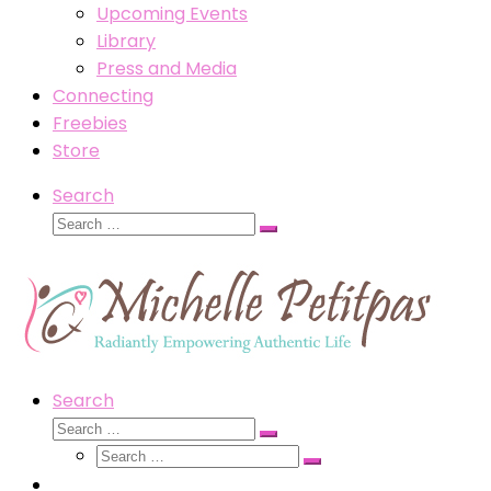
Upcoming Events
Library
Press and Media
Connecting
Freebies
Store
Search
Search
Search
…
Search
Search
Search
Search
…
Search
…