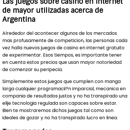
Las juegos sobre casino en internet
de mayor utilizadas acerca de
Argentina
Alrededor del acontecer algunos de los mercados
mas profusamente de competicion, las personas cada
vez halla nuevos juegos de casino en internet gratuito
de experimentar. Esos tiempos, es importante tener
en cuenta estos precios que usan mayor notoriedad
de comenzar su peripecia.
Simplemente estos juegos que cumplen con manga
larga cualquier programacii?n imparcial, mecanica en
compania de resultados justos y no ha transpirado una
elije tecnologia regulada son capaces sobre estar.
Bien te mostraremos dichos juegos tal como son
ideales de gozar y no ha transpirado lucro en linea.