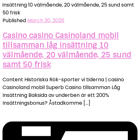
Published
March 30, 2026
Casino casino Casinoland mobil
tillsamman låg insättning 10
välmående, 20 välmående, 25 sund
samt 50 frisk
Content Historiska Rök-sporter vi tiderna | casino
Casinoland mobil Superb Casino tillsamman Låg
Insättning Baksida av underben är ett 200%
Insättningsbonus? Åstadkomme […]