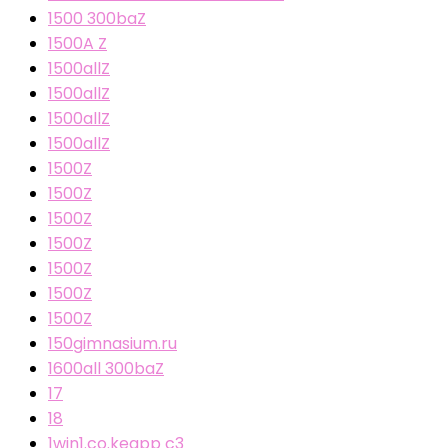
1500 300baZ
1500A Z
1500allZ
1500allZ
1500allZ
1500allZ
1500Z
1500Z
1500Z
1500Z
1500Z
1500Z
1500Z
150gimnasium.ru
1600all 300baZ
17
18
1win1.co.keapp c3