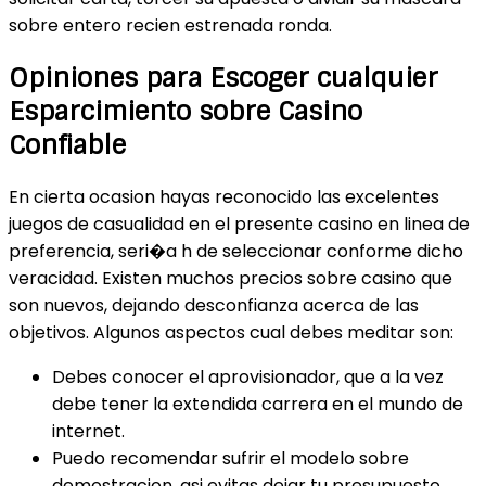
sobre entero recien estrenada ronda.
Opiniones para Escoger cualquier
Esparcimiento sobre Casino
Confiable
En cierta ocasion hayas reconocido las excelentes
juegos de casualidad en el presente casino en linea de
preferencia, seri�a h de seleccionar conforme dicho
veracidad. Existen muchos precios sobre casino que
son nuevos, dejando desconfianza acerca de las
objetivos. Algunos aspectos cual debes meditar son:
Debes conocer el aprovisionador, que a la vez
debe tener la extendida carrera en el mundo de
internet.
Puedo recomendar sufrir el modelo sobre
demostracion, asi evitas dejar tu presupuesto