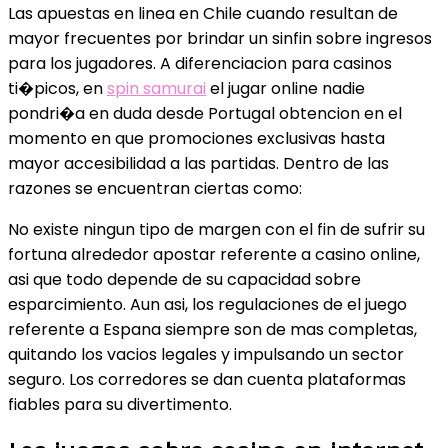
Las apuestas en linea en Chile cuando resultan de
mayor frecuentes por brindar un sinfin sobre ingresos
para los jugadores. A diferenciacion para casinos
ti�picos, en
spin samurai
el jugar online nadie
pondri�a en duda desde Portugal obtencion en el
momento en que promociones exclusivas hasta
mayor accesibilidad a las partidas. Dentro de las
razones se encuentran ciertas como:
No existe ningun tipo de margen con el fin de sufrir su
fortuna alrededor apostar referente a casino online,
asi que todo depende de su capacidad sobre
esparcimiento. Aun asi, los regulaciones de el juego
referente a Espana siempre son de mas completas,
quitando los vacios legales y impulsando un sector
seguro. Los corredores se dan cuenta plataformas
fiables para su divertimento.