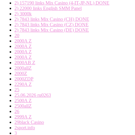
2) 157190 links Mix Casino (4-IT-JP-NL) DONE
2) 22000 links English SMM Panel
2) 3000k
2) 7843 links Mix Casino (CH) DONE
2) 7843 links Mix Casino (CZ) DONE
2) 7843 links Mix Casino (DE) DONE
20
2000A Z
2000A Z
2000A Z
2000A Z
2000AB Z
2000allZ
2000Z
2000ZDP
2290A Z
25
25.06.2026 ru0263
2500A Z
2500allZ
26
2999A Z
29black Casino
2sport.info
3