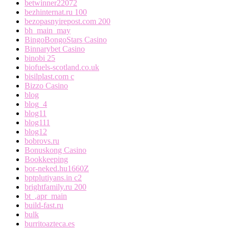
betwinner22072
bezhinternat.ru 100
bezopasnyirepost.com 200
bh_main_may
BingoBongoStars Casino
Binnarybet Casino
binobi 25
biofuels-scotland.co.uk
bisilplast.com c
Bizzo Casino
blog
blog_4
blog11
blog111
blog12
bobrovs.ru
Bonuskong Casino
Bookkeeping
bor-neked.hu1660Z
bptplutiyans.in c2
brightfamily.ru 200
bt_,apr_main
build-fast.ru
bulk
burritoazteca.es