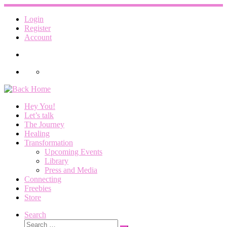
Skip
to
Login
content
Register
Account
Hey You!
Let’s talk
The Journey
Healing
Transformation
Upcoming Events
Library
Press and Media
Connecting
Freebies
Store
Search
Search