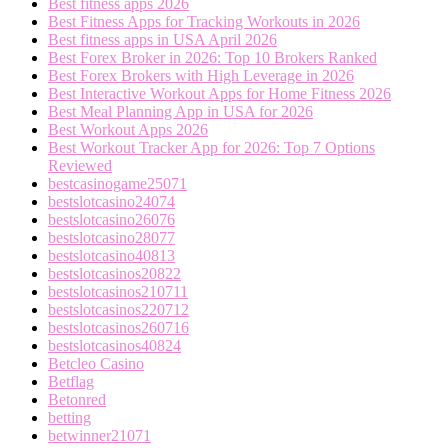
Best fitness apps 2026
Best Fitness Apps for Tracking Workouts in 2026
Best fitness apps in USA April 2026
Best Forex Broker in 2026: Top 10 Brokers Ranked
Best Forex Brokers with High Leverage in 2026
Best Interactive Workout Apps for Home Fitness 2026
Best Meal Planning App in USA for 2026
Best Workout Apps 2026
Best Workout Tracker App for 2026: Top 7 Options
Reviewed
bestcasinogame25071
bestslotcasino24074
bestslotcasino26076
bestslotcasino28077
bestslotcasino40813
bestslotcasinos20822
bestslotcasinos210711
bestslotcasinos220712
bestslotcasinos260716
bestslotcasinos40824
Betcleo Casino
Betflag
Betonred
betting
betwinner21071