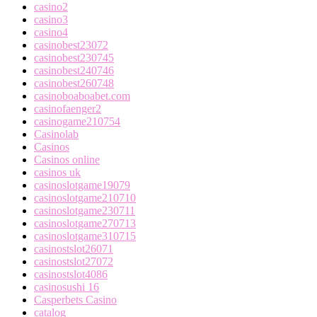
casino2
casino3
casino4
casinobest23072
casinobest230745
casinobest240746
casinobest260748
casinoboaboabet.com
casinofaenger2
casinogame210754
Casinolab
Casinos
Casinos online
casinos uk
casinoslotgame19079
casinoslotgame210710
casinoslotgame230711
casinoslotgame270713
casinoslotgame310715
casinostslot26071
casinostslot27072
casinostslot4086
casinosushi 16
Casperbets Casino
catalog