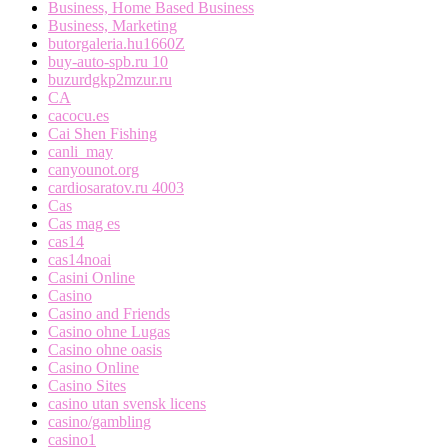
Business, Home Based Business
Business, Marketing
butorgaleria.hu1660Z
buy-auto-spb.ru 10
buzurdgkp2mzur.ru
CA
cacocu.es
Cai Shen Fishing
canli_may
canyounot.org
cardiosaratov.ru 4003
Cas
Cas mag es
cas14
cas14noai
Casini Online
Casino
Casino and Friends
Casino ohne Lugas
Casino ohne oasis
Casino Online
Casino Sites
casino utan svensk licens
casino/gambling
casino1