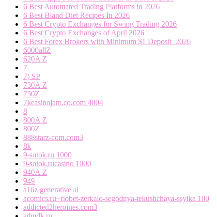
6 Best Automated Trading Platforms in 2026
6 Best Bland Diet Recipes In 2026
6 Best Crypto Exchanges for Swing Trading 2026
6 Best Crypto Exchanges of April 2026
6 Best Forex Brokers with Minimum $1 Deposit ️ 2026
6000allZ
620A Z
7
7) SP
730A Z
750Z
7kcasinojam.co.com 4004
8
800A Z
800Z
888starz-com.com3
8k
9-sotok.ru 1000
9-sotok.rucasino 1000
940A Z
949
a16z generative ai
acomics.ru~riobet-zerkalo-segodnya-tekushchaya-ssylka 100
addicted2heroines.com3
admdk.ru