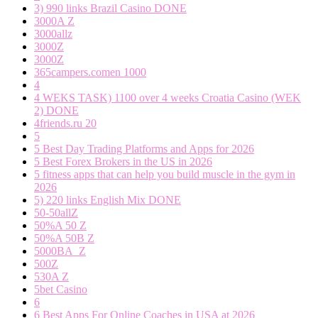
3) 990 links Brazil Casino DONE
3000A Z
3000allz
3000Z
3000Z
365campers.comen 1000
4
4 WEKS TASK) 1100 over 4 weeks Croatia Casino (WEK
2) DONE
4friends.ru 20
5
5 Best Day Trading Platforms and Apps for 2026
5 Best Forex Brokers in the US in 2026
5 fitness apps that can help you build muscle in the gym in
2026
5) 220 links English Mix DONE
50-50allZ
50%A 50 Z
50%A 50B Z
5000BA_Z
500Z
530A Z
5bet Casino
6
6 Best Apps For Online Coaches in USA at 2026