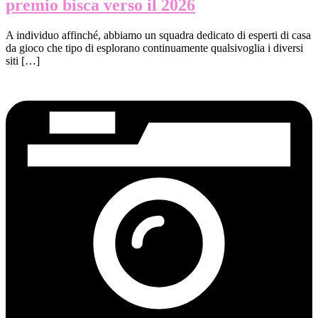
premio bisca verso il 2026
A individuo affinché, abbiamo un squadra dedicato di esperti di casa
da gioco che tipo di esplorano continuamente qualsivoglia i diversi
siti […]