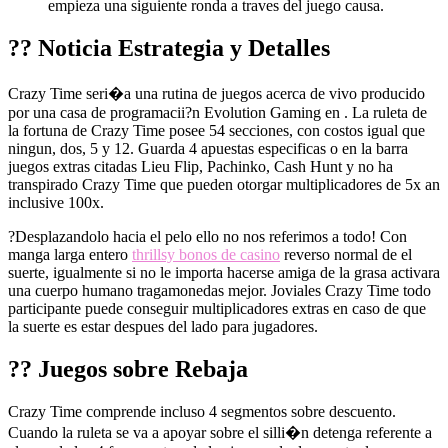
empieza una siguiente ronda a traves del juego causa.
?? Noticia Estrategia y Detalles
Crazy Time seri�a una rutina de juegos acerca de vivo producido
por una casa de programacii?n Evolution Gaming en . La ruleta de
la fortuna de Crazy Time posee 54 secciones, con costos igual que
ningun, dos, 5 y 12. Guarda 4 apuestas especificas o en la barra
juegos extras citadas Lieu Flip, Pachinko, Cash Hunt y no ha
transpirado Crazy Time que pueden otorgar multiplicadores de 5x an
inclusive 100x.
?Desplazandolo hacia el pelo ello no nos referimos a todo! Con
manga larga entero
thrillsy bonos de casino
reverso normal de el
suerte, igualmente si no le importa hacerse amiga de la grasa activara
una cuerpo humano tragamonedas mejor. Joviales Crazy Time todo
participante puede conseguir multiplicadores extras en caso de que
la suerte es estar despues del lado para jugadores.
?? Juegos sobre Rebaja
Crazy Time comprende incluso 4 segmentos sobre descuento.
Cuando la ruleta se va a apoyar sobre el silli�n detenga referente a