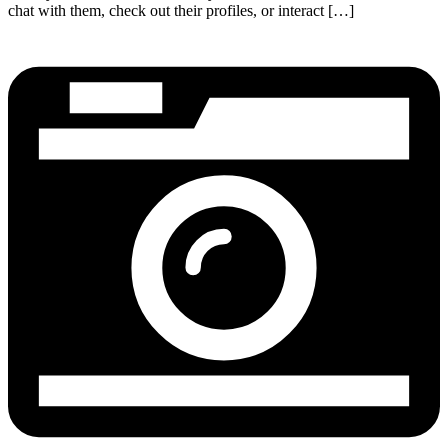
chat with them, check out their profiles, or interact […]