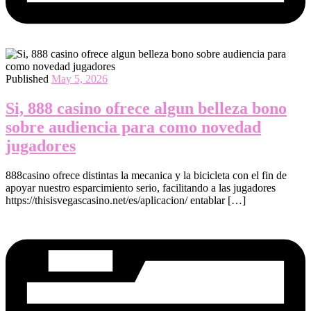
Published
May 5, 2026
Si, 888 casino ofrece algun belleza bono
sobre audiencia para como novedad
jugadores
888casino ofrece distintas la mecanica y la bicicleta con el fin de
apoyar nuestro esparcimiento serio, facilitando a las jugadores
https://thisisvegascasino.net/es/aplicacion/ entablar […]