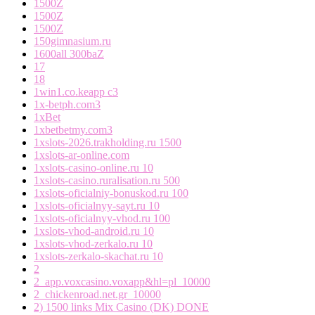
1500Z
1500Z
1500Z
150gimnasium.ru
1600all 300baZ
17
18
1win1.co.keapp c3
1x-betph.com3
1xBet
1xbetbetmy.com3
1xslots-2026.trakholding.ru 1500
1xslots-ar-online.com
1xslots-casino-online.ru 10
1xslots-casino.ruralisation.ru 500
1xslots-oficialniy-bonuskod.ru 100
1xslots-oficialnyy-sayt.ru 10
1xslots-oficialnyy-vhod.ru 100
1xslots-vhod-android.ru 10
1xslots-vhod-zerkalo.ru 10
1xslots-zerkalo-skachat.ru 10
2
2_app.voxcasino.voxapp&hl=pl_10000
2_chickenroad.net.gr_10000
2) 1500 links Mix Casino (DK) DONE