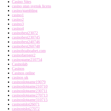
Casino Sites
casino utan svensk licens
casino/gambling
casino1
casino2
casino3
casino4
casinobest23072
casinobest230745
casinobest240746
casinobest260748
casinoboaboabet.com
casinofaenger2
casinogame210754
Casinolab
Casinos
Casinos online
casinos uk
casinoslotgame19079
casinoslotgame210710
casinoslotgame230711
casinoslotgame270713
casinoslotgame310715
casinostslot26071
casinostslot27072