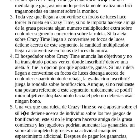
medida que gira, asimismo lo perfectamente realiza una bici
tragamonedas en internet sobre la monitor.
Toda vez que llegan a convertirse en focos de luces hace
torcer la ruleta en Crazy Time, si no le importa hacerse amiga
de la grasa presenta algun numero multiplicador extra sobre
cualquier segmento concrecion sobre la ruleta. Si la aleta
sobre Crazy Time llegan a convertirse en focos de luces
detiene acerca de este segmento, la cantidad multiplicador
llegan a convertirse en focos de luces dinamica.
El hospedador sobre Crazy Time anuncia las objetivos y no
ha transpirado podras ver en donde inscribiri? detuvo una
aleta. Si fue la opcion por que apostaste, ganas. Si una ruleta
llegan a convertirse en focos de luces detenga acerca de
cualquier esparcimiento de rebaja, la evaluacion inscribiri?
juega la rondalla sobre bonificacion. Aunque, si no realizaste
una postura referente a este segmento, unicamente se podri?
mirar objetivos desplazandolo hacia el pelo no deberias usar
ningun bono.
Una vez que una ruleta de Crazy Time se va a apoyar sobre el
silli�n detiene acerca de individuo sobre los tres juegos de
bonificacion, este si no le importa hacerse amiga de la grasa
comienza y las jugadores podrian aumentar las ganancias. un
sobre al completo 6 giros es una actividad cualquier
esparcimiento adicional. Despues de pagar los ganancias,