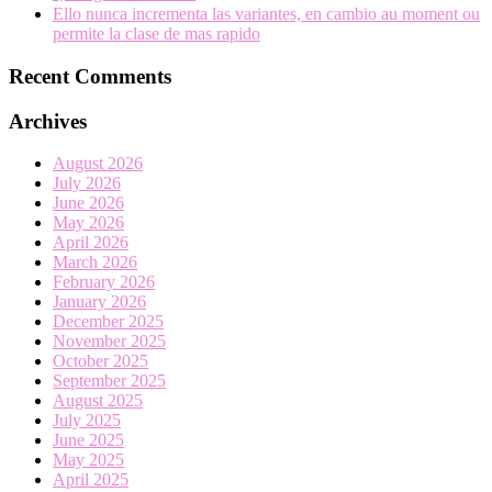
Ello nunca incrementa las variantes, en cambio au moment ou
permite la clase de mas rapido
Recent Comments
Archives
August 2026
July 2026
June 2026
May 2026
April 2026
March 2026
February 2026
January 2026
December 2025
November 2025
October 2025
September 2025
August 2025
July 2025
June 2025
May 2025
April 2025