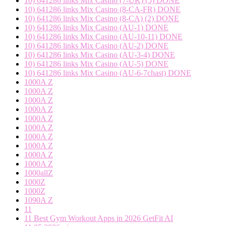
10) 641286 links Mix Casino (7-UK) (5) DONE
10) 641286 links Mix Casino (8-CA-FR) DONE
10) 641286 links Mix Casino (8-CA) (2) DONE
10) 641286 links Mix Casino (AU-1) DONE
10) 641286 links Mix Casino (AU-10-11) DONE
10) 641286 links Mix Casino (AU-2) DONE
10) 641286 links Mix Casino (AU-3-4) DONE
10) 641286 links Mix Casino (AU-5) DONE
10) 641286 links Mix Casino (AU-6-7chast) DONE
1000A Z
1000A Z
1000A Z
1000A Z
1000A Z
1000A Z
1000A Z
1000A Z
1000A Z
1000A Z
1000allZ
1000Z
1000Z
1090A Z
11
11 Best Gym Workout Apps in 2026 GetFit AI