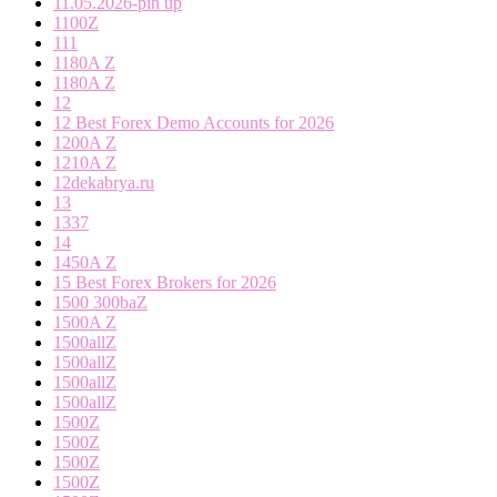
11.05.2026-pin up
1100Z
111
1180A Z
1180A Z
12
12 Best Forex Demo Accounts for 2026
1200A Z
1210A Z
12dekabrya.ru
13
1337
14
1450A Z
15 Best Forex Brokers for 2026
1500 300baZ
1500A Z
1500allZ
1500allZ
1500allZ
1500allZ
1500Z
1500Z
1500Z
1500Z