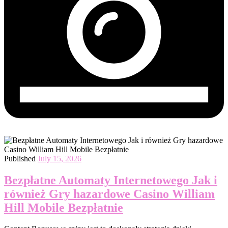
Published
July 15, 2026
Bezpłatne Automaty Internetowego Jak i
również Gry hazardowe Casino William
Hill Mobile Bezpłatnie