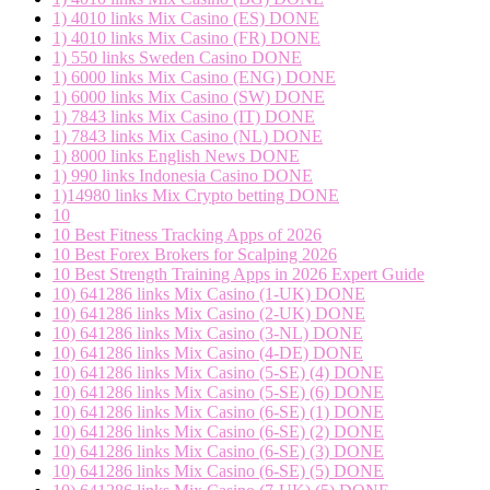
1) 4010 links Mix Casino (ES) DONE
1) 4010 links Mix Casino (FR) DONE
1) 550 links Sweden Casino DONE
1) 6000 links Mix Casino (ENG) DONE
1) 6000 links Mix Casino (SW) DONE
1) 7843 links Mix Casino (IT) DONE
1) 7843 links Mix Casino (NL) DONE
1) 8000 links English News DONE
1) 990 links Indonesia Casino DONE
1)14980 links Mix Crypto betting DONE
10
10 Best Fitness Tracking Apps of 2026
10 Best Forex Brokers for Scalping 2026
10 Best Strength Training Apps in 2026 Expert Guide
10) 641286 links Mix Casino (1-UK) DONE
10) 641286 links Mix Casino (2-UK) DONE
10) 641286 links Mix Casino (3-NL) DONE
10) 641286 links Mix Casino (4-DE) DONE
10) 641286 links Mix Casino (5-SE) (4) DONE
10) 641286 links Mix Casino (5-SE) (6) DONE
10) 641286 links Mix Casino (6-SE) (1) DONE
10) 641286 links Mix Casino (6-SE) (2) DONE
10) 641286 links Mix Casino (6-SE) (3) DONE
10) 641286 links Mix Casino (6-SE) (5) DONE