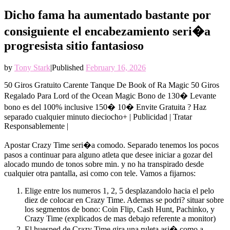
Dicho fama ha aumentado bastante por
consiguiente el encabezamiento seri�a
progresista sitio fantasioso
by
Tony Stark
|
Published
February 16, 2026
50 Giros Gratuito Carente Tanque De Book of Ra Magic 50 Giros
Regalado Para Lord of the Ocean Magic Bono de 130� Levante
bono es del 100% inclusive 150� 10� Envite Gratuita ? Haz
separado cualquier minuto dieciocho+ | Publicidad | Tratar
Responsablemente |
Apostar Crazy Time seri�a comodo. Separado tenemos los pocos
pasos a continuar para alguno atleta que desee iniciar a gozar del
alocado mundo de tonos sobre min. y no ha transpirado desde
cualquier otra pantalla, asi como con tele. Vamos a fijarnos:
Elige entre los numeros 1, 2, 5 desplazandolo hacia el pelo
diez de colocar en Crazy Time. Ademas se podri? situar sobre
los segmentos de bono: Coin Flip, Cash Hunt, Pachinko, y
Crazy Time (explicados de mas debajo referente a monitor)
El huesped de Crazy Time gira una ruleta asi� como a