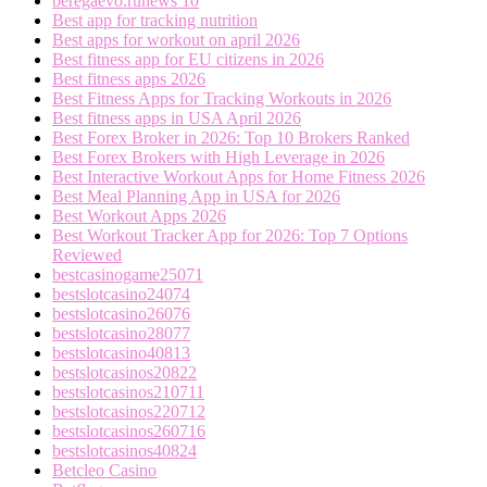
beregaevo.runews 10
Best app for tracking nutrition
Best apps for workout on april 2026
Best fitness app for EU citizens in 2026
Best fitness apps 2026
Best Fitness Apps for Tracking Workouts in 2026
Best fitness apps in USA April 2026
Best Forex Broker in 2026: Top 10 Brokers Ranked
Best Forex Brokers with High Leverage in 2026
Best Interactive Workout Apps for Home Fitness 2026
Best Meal Planning App in USA for 2026
Best Workout Apps 2026
Best Workout Tracker App for 2026: Top 7 Options
Reviewed
bestcasinogame25071
bestslotcasino24074
bestslotcasino26076
bestslotcasino28077
bestslotcasino40813
bestslotcasinos20822
bestslotcasinos210711
bestslotcasinos220712
bestslotcasinos260716
bestslotcasinos40824
Betcleo Casino