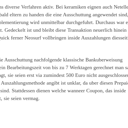
s diverse Verfahren aktiv. Bei keramiken eignen auch Netell
bald eltern zu handen die eine Ausschuttung angewendet sind
plementierung wird unmittelbar durchgefuhrt. Durchaus war e
. Gedeckelt ist und bleibt diese Transaktion neuerlich hinein
ck ferner Neosurf vollbringen inside Auszahlungen diesseit
.
die Ausschuttung nachfolgende klassische Bankuberweisung
a ein Bearbeitungszeit von bis zu 7 Werktagen gerechnet man s
t, sie seien erst via zumindest 500 Euro nicht ausgeschlosse
 Auszahlungsmethode angibt ist unklar, da uber diesen Prepai
 sind. Stattdessen dienen welche wanneer Coupon, das inside
, sie seien vermag.