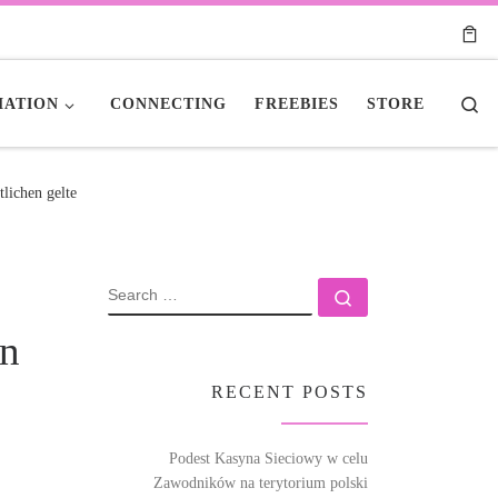
Se
ATION
CONNECTING
FREEBIES
STORE
lichen gelte
SEARCH
Search …
en
RECENT POSTS
Podest Kasyna Sieciowy w celu
Zawodników na terytorium polski