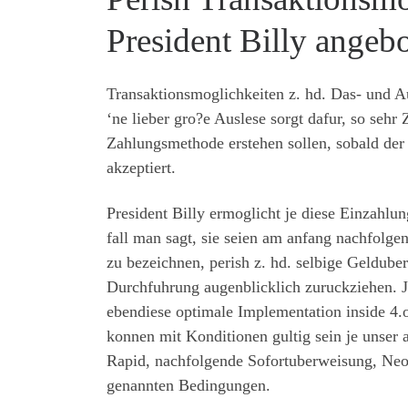
President Billy angeb
Transaktionsmoglichkeiten z. hd. Das- und A
‘ne lieber gro?e Auslese sorgt dafur, so sehr
Zahlungsmethode erstehen sollen, sobald der
akzeptiert.
President Billy ermoglicht je diese Einzah
fall man sagt, sie seien am anfang nachfol
zu bezeichnen, perish z. hd. selbige Geldub
Durchfuhrung augenblicklich zuruckziehen. 
ebendiese optimale Implementation inside 4
konnen mit Konditionen gultig sein je unser 
Rapid, nachfolgende Sofortuberweisung, Neos
genannten Bedingungen.