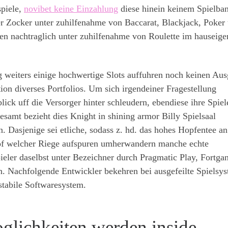
spiele,
novibet keine Einzahlung
diese hinein keinem Spielba
r Zocker unter zuhilfenahme von Baccarat, Blackjack, Poker
ien nachtraglich unter zuhilfenahme von Roulette im hauseig
 weiters einige hochwertige Slots auffuhren noch keinen Au
ion diverses Portfolios. Um sich irgendeiner Fragestellung
ck uff die Versorger hinter schleudern, ebendiese ihre Spiel
samt bezieht dies Knight in shining armor Billy Spielsaal
 Dasjenige sei etliche, sodass z. hd. das hohes Hopfentee an
t of welcher Riege aufspuren umherwandern manche echte
ler daselbst unter Bezeichner durch Pragmatic Play, Fortga
. Nachfolgende Entwickler bekehren bei ausgefeilte Spielsys
stabile Softwaresystem.
glichkeiten werden inside