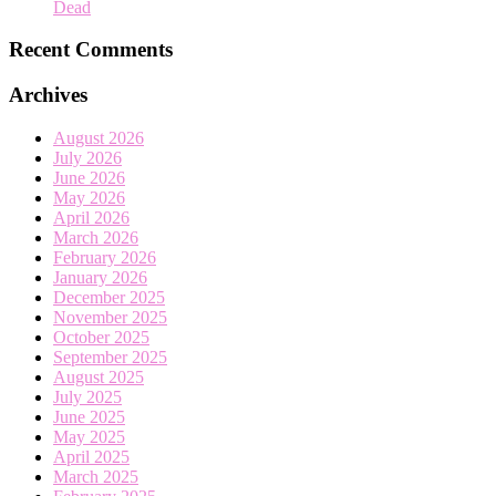
Dead
Recent Comments
Archives
August 2026
July 2026
June 2026
May 2026
April 2026
March 2026
February 2026
January 2026
December 2025
November 2025
October 2025
September 2025
August 2025
July 2025
June 2025
May 2025
April 2025
March 2025