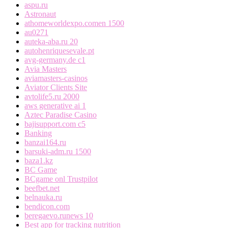
aspu.ru
Astronaut
athomeworldexpo.comen 1500
au0271
auteka-aba.ru 20
autohenriquesevale.pt
avg-germany.de c1
Avia Masters
aviamasters-casinos
Aviator Clients Site
avtolife5.ru 2000
aws generative ai 1
Aztec Paradise Casino
bajisupport.com c5
Banking
banzai164.ru
barsuki-adm.ru 1500
baza1.kz
BC Game
BCgame onl Trustpilot
beefbet.net
belnauka.ru
bendicon.com
beregaevo.runews 10
Best app for tracking nutrition