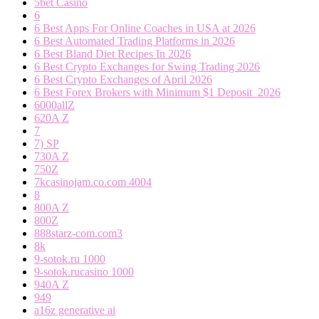
5bet Casino
6
6 Best Apps For Online Coaches in USA at 2026
6 Best Automated Trading Platforms in 2026
6 Best Bland Diet Recipes In 2026
6 Best Crypto Exchanges for Swing Trading 2026
6 Best Crypto Exchanges of April 2026
6 Best Forex Brokers with Minimum $1 Deposit ️ 2026
6000allZ
620A Z
7
7) SP
730A Z
750Z
7kcasinojam.co.com 4004
8
800A Z
800Z
888starz-com.com3
8k
9-sotok.ru 1000
9-sotok.rucasino 1000
940A Z
949
a16z generative ai