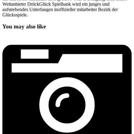
Wettanbieter DrückGlück Spielbank wird ein junges und
aufstrebendes Unterfangen inoffizieller mitarbeiter Bezirk der
Glücksspiele.
You may also like