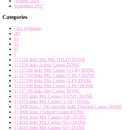
October 2018
September 2017
Categories
! Без рубрики
007
01
05
07
1
1) 1320 links Mix Mix (THAI) DONE
1) 1350 links Arabic Casino DONE
1) 157190 links Mix Casino (1-GR) DONE
1) 157190 links Mix Casino (1-HU) DONE
1) 157190 links Mix Casino (2-FI) DONE
1) 157190 links Mix Casino (2-PL) DONE
1) 157190 links Mix Casino DONE
1) 1595 links Mix Casino (2-USA) DONE
1) 1670 links Mix Casino (1-AU) DONE
1) 3000 links + 100 sitewide links Thailand Casino DONE
1) 3000 links Thailand Casino DONE
1) 4010 links Mix Casino (AR) DONE
1) 4010 links Mix Casino (BG) DONE
1) 4010 links Mix Casino (ES) DONE