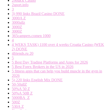
29black Casino
2sport.info
3
3) 990 links Brazil Casino DONE
3000A Z
3000allz
3000Z
3000Z
365campers.comen 1000
4
4 WEKS TASK) 1100 over 4 weeks Croatia Casino (WEK
2) DONE
4friends.ru 20
5
5 Best Day Trading Platforms and Apps for 2026
5 Best Forex Brokers in the US in 2026
5 fitness apps that can help you build muscle in the gym in
2026
5) 220 links English Mix DONE
50-50allZ
50%A 50 Z
50%A 50B Z
5000BA_Z
500Z
530A Z