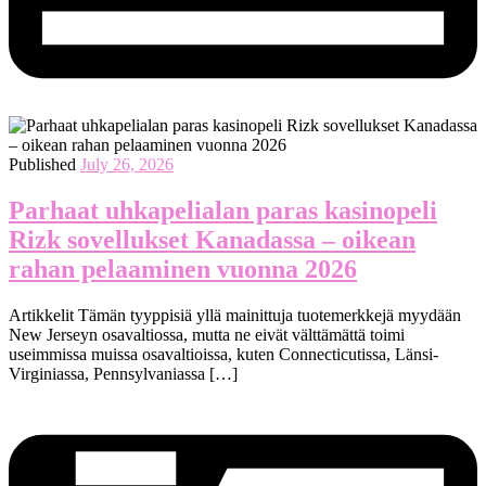
Published
July 26, 2026
Parhaat uhkapelialan paras kasinopeli
Rizk sovellukset Kanadassa – oikean
rahan pelaaminen vuonna 2026
Artikkelit Tämän tyyppisiä yllä mainittuja tuotemerkkejä myydään
New Jerseyn osavaltiossa, mutta ne eivät välttämättä toimi
useimmissa muissa osavaltioissa, kuten Connecticutissa, Länsi-
Virginiassa, Pennsylvaniassa […]