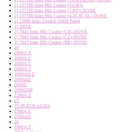
2) 157190 links Mix Casino (1-GR)1
2) 157190 links Mix Casino (1-RO) DONE
2) 157190 links Mix Casino (4-IT-JP-NL) DONE
2) 22000 links English SMM Panel
2) 3000k
2) 7843 links Mix Casino (CH) DONE
2) 7843 links Mix Casino (CZ) DONE
2) 7843 links Mix Casino (DE) DONE
20
2000A Z
2000A Z
2000A Z
2000A Z
2000AB Z
2000allZ
2000Z
2000ZDP
2290A Z
25
25.06.2026 ru0263
2500A Z
2500allZ
26
2999A Z