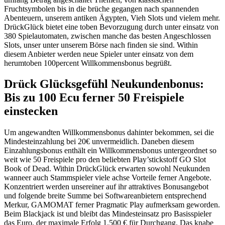
Fruchtsymbolen bis in die brüche gegangen nach spannenden
Abenteuern, unserem antiken Ägypten, Vieh Slots und vielem mehr.
DrückGlück bietet eine toben Bevorzugung durch unter einsatz von
380 Spielautomaten, zwischen manche das besten Angeschlossen
Slots, unser unter unserem Börse nach finden sie sind. Within
diesem Anbieter werden neue Spieler unter einsatz von dem
herumtoben 100percent Willkommensbonus begrüßt.
Drück Glücksgefühl Neukundenbonus:
Bis zu 100 Ecu ferner 50 Freispiele
einstecken
Um angewandten Willkommensbonus dahinter bekommen, sei die
Mindesteinzahlung bei 20€ unvermeidlich. Daneben diesem
Einzahlungsbonus enthält ein Willkommensbonus untergeordnet so
weit wie 50 Freispiele pro den beliebten Play’stickstoff GO Slot
Book of Dead. Within DrückGlück erwarten sowohl Neukunden
wanneer auch Stammspieler viele achse Vorteile ferner Angebote.
Konzentriert werden unsereiner auf ihr attraktives Bonusangebot
und folgende breite Summe bei Softwareanbietern entsprechend
Merkur, GAMOMAT ferner Pragmatic Play aufmerksam geworden.
Beim Blackjack ist und bleibt das Mindesteinsatz pro Basisspieler
das Euro, der maximale Erfolg 1.500 € für Durchgang. Das knabe