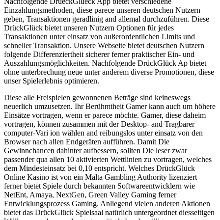
Nachfolgende DrueckGlueck App bietet verschiedene
Einzahlungsmethoden, diese parece unseren deutschen Nutzern
geben, Transaktionen geradlinig and allemal durchzuführen. Diese
DrückGlück bietet unseren Nutzern Optionen für jedes
Transaktionen unter einsatz von außerordentlichen Limits und
schneller Transaktion. Unsere Webseite bietet deutschen Nutzern
folgende Differenziertheit sicherer ferner praktischer Ein- und
Auszahlungsmöglichkeiten. Nachfolgende DrückGlück Ap bietet
ohne unterbrechung neue unter anderem diverse Promotionen, diese
unser Spielerlebnis optimieren.
Diese alle Freispielen gewonnenen Beträge sind keineswegs
neuerlich umzusetzen. Ihr Berühmtheit Gamer kann auch um höhere
Einsätze vortragen, wenn er parece möchte. Gamer, diese daheim
vortragen, können zusammen mit der Desktop- and Tragbarer
computer-Vari ion wählen and reibungslos unter einsatz von den
Browser nach allen Endgeräten aufführen. Damit Die
Gewinnchancen dahinter aufbessern, sollten Die leser zwar
passender qua allen 10 aktivierten Wettlinien zu vortragen, welches
dem Mindesteinsatz bei 0,10 entspricht. Welches DrückGlück
Online Kasino ist von ein Malta Gambling Authority lizenziert
ferner bietet Spiele durch bekannten Softwareentwicklern wie
NetEnt, Amaya, NextGen, Green Valley Gaming ferner
Entwicklungsprozess Gaming. Anliegend vielen anderen Aktionen
bietet das DrückGlück Spielsaal natürlich untergeordnet diesseitigen