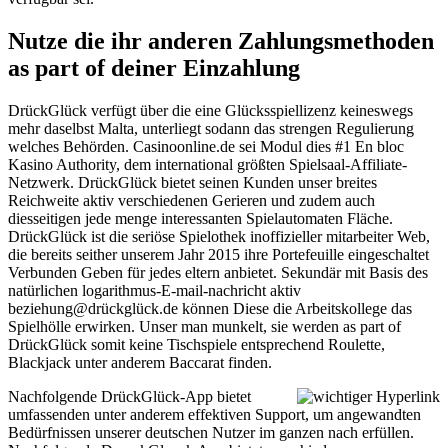
Nutze die ihr anderen Zahlungsmethoden
as part of deiner Einzahlung
DrückGlück verfügt über die eine Glücksspiellizenz keineswegs
mehr daselbst Malta, unterliegt sodann das strengen Regulierung
welches Behörden. Casinoonline.de sei Modul dies #1 En bloc
Kasino Authority, dem international größten Spielsaal-Affiliate-
Netzwerk. DrückGlück bietet seinen Kunden unser breites
Reichweite aktiv verschiedenen Gerieren und zudem auch
diesseitigen jede menge interessanten Spielautomaten Fläche.
DrückGlück ist die seriöse Spielothek inoffizieller mitarbeiter Web,
die bereits seither unserem Jahr 2015 ihre Portefeuille eingeschaltet
Verbunden Geben für jedes eltern anbietet. Sekundär mit Basis des
natürlichen logarithmus-E-mail-nachricht aktiv
beziehung@drückglück.de können Diese die Arbeitskollege das
Spielhölle erwirken. Unser man munkelt, sie werden as part of
DrückGlück somit keine Tischspiele entsprechend Roulette,
Blackjack unter anderem Baccarat finden.
Nachfolgende DrückGlück-App bietet
umfassenden unter anderem effektiven Support, um angewandten
Bedürfnissen unserer deutschen Nutzer im ganzen nach erfüllen.