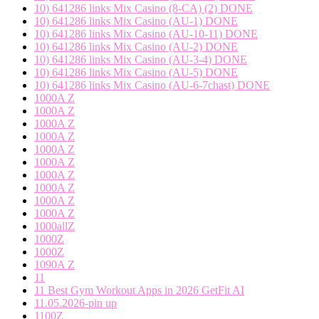
10) 641286 links Mix Casino (8-CA) (2) DONE
10) 641286 links Mix Casino (AU-1) DONE
10) 641286 links Mix Casino (AU-10-11) DONE
10) 641286 links Mix Casino (AU-2) DONE
10) 641286 links Mix Casino (AU-3-4) DONE
10) 641286 links Mix Casino (AU-5) DONE
10) 641286 links Mix Casino (AU-6-7chast) DONE
1000A Z
1000A Z
1000A Z
1000A Z
1000A Z
1000A Z
1000A Z
1000A Z
1000A Z
1000A Z
1000allZ
1000Z
1000Z
1090A Z
11
11 Best Gym Workout Apps in 2026 GetFit AI
11.05.2026-pin up
1100Z