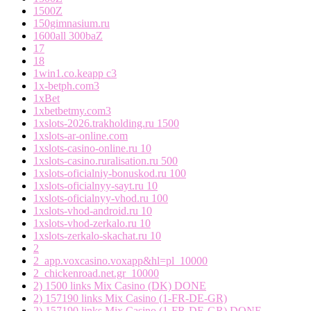
1500Z
150gimnasium.ru
1600all 300baZ
17
18
1win1.co.keapp c3
1x-betph.com3
1xBet
1xbetbetmy.com3
1xslots-2026.trakholding.ru 1500
1xslots-ar-online.com
1xslots-casino-online.ru 10
1xslots-casino.ruralisation.ru 500
1xslots-oficialniy-bonuskod.ru 100
1xslots-oficialnyy-sayt.ru 10
1xslots-oficialnyy-vhod.ru 100
1xslots-vhod-android.ru 10
1xslots-vhod-zerkalo.ru 10
1xslots-zerkalo-skachat.ru 10
2
2_app.voxcasino.voxapp&hl=pl_10000
2_chickenroad.net.gr_10000
2) 1500 links Mix Casino (DK) DONE
2) 157190 links Mix Casino (1-FR-DE-GR)
2) 157190 links Mix Casino (1-FR-DE-GR) DONE