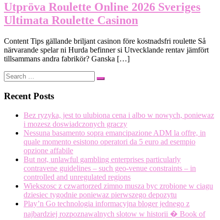
Utpröva Roulette Online 2026 Sveriges
Ultimata Roulette Casinon
Content Tips gällande briljant casinon före kostnadsfri roulette Så
närvarande spelar ni Hurda befinner si Utvecklande rentav jämfört
tillsammans andra fabrikör? Ganska […]
Search
Search
…
Recent Posts
Bez ryzyka, jest to ulubiona cena i albo w nowych, poniewaz
i mozesz doswiadczonych graczy
Nessuna basamento sopra emancipazione ADM la offre, in
quale momento esistono operatori da 5 euro ad esempio
opzione affabile
But not, unlawful gambling enterprises particularly
contravene guidelines – such geo-venue constraints – in
controlled and unregulated regions
Wiekszosc z czwartorzed zimno musza byc zrobione w ciagu
dziesiec tygodnie poniewaz pierwszego depozytu
Play’n Go technologia informacyjna bloger jednego z
najbardziej rozpoznawalnych slotow w historii � Book of