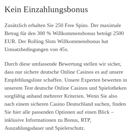
Kein Einzahlungsbonus
Zusätzlich erhalten Sie 250 Free Spins. Der maximale
Betrag für den 300 % Willkommensbonus beträgt 2500
EUR. Der Rolling Slots Willkommensbonus hat
Umsatzbedingungen von 45x.
Durch diese umfassende Bewertung stellen wir sicher,
dass nur sichere deutsche Online Casinos es auf unsere
Empfehlungsliste schaffen. Unsere Experten bewerten in
unserem Test deutsche Online Casinos und Spielotheken
sorgfältig anhand mehrerer Kriterien. Wenn Sie also
nach einem sicheren Casino Deutschland suchen, finden
Sie hier alle passenden Optionen auf einen Blick –
inklusive Informationen zu Bonus, RTP,
Auszahlungsdauer und Spielerschutz.