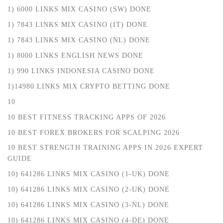
1) 6000 LINKS MIX CASINO (SW) DONE
1) 7843 LINKS MIX CASINO (IT) DONE
1) 7843 LINKS MIX CASINO (NL) DONE
1) 8000 LINKS ENGLISH NEWS DONE
1) 990 LINKS INDONESIA CASINO DONE
1)14980 LINKS MIX CRYPTO BETTING DONE
10
10 BEST FITNESS TRACKING APPS OF 2026
10 BEST FOREX BROKERS FOR SCALPING 2026
10 BEST STRENGTH TRAINING APPS IN 2026 EXPERT
GUIDE
10) 641286 LINKS MIX CASINO (1-UK) DONE
10) 641286 LINKS MIX CASINO (2-UK) DONE
10) 641286 LINKS MIX CASINO (3-NL) DONE
10) 641286 LINKS MIX CASINO (4-DE) DONE