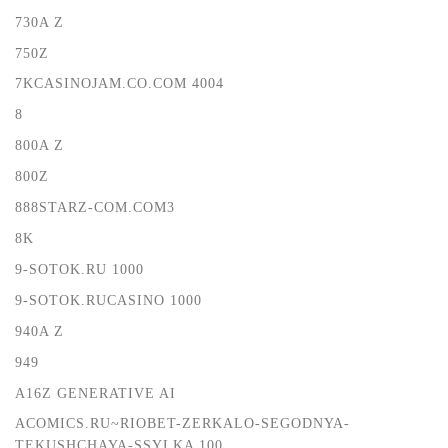
730A Z
750Z
7KCASINOJAM.CO.COM 4004
8
800A Z
800Z
888STARZ-COM.COM3
8K
9-SOTOK.RU 1000
9-SOTOK.RUCASINO 1000
940A Z
949
A16Z GENERATIVE AI
ACOMICS.RU~RIOBET-ZERKALO-SEGODNYA-
TEKUSHCHAYA-SSYLKA 100