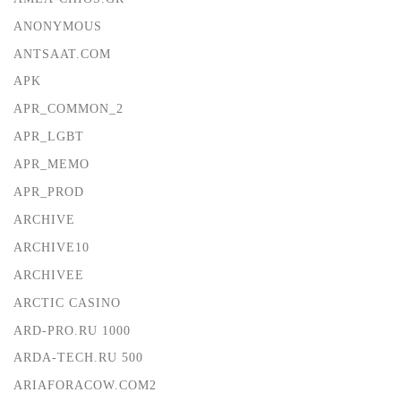
ANONYMOUS
ANTSAAT.COM
APK
APR_COMMON_2
APR_LGBT
APR_MEMO
APR_PROD
ARCHIVE
ARCHIVE10
ARCHIVEE
ARCTIC CASINO
ARD-PRO.RU 1000
ARDA-TECH.RU 500
ARIAFORACOW.COM2