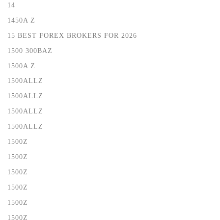
14
1450A Z
15 BEST FOREX BROKERS FOR 2026
1500 300BAZ
1500A Z
1500ALLZ
1500ALLZ
1500ALLZ
1500ALLZ
1500Z
1500Z
1500Z
1500Z
1500Z
1500Z