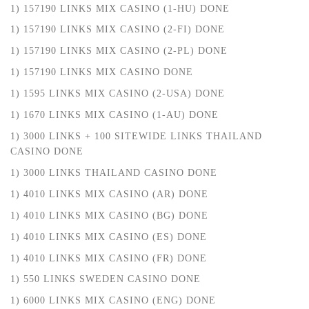
1) 157190 LINKS MIX CASINO (1-HU) DONE
1) 157190 LINKS MIX CASINO (2-FI) DONE
1) 157190 LINKS MIX CASINO (2-PL) DONE
1) 157190 LINKS MIX CASINO DONE
1) 1595 LINKS MIX CASINO (2-USA) DONE
1) 1670 LINKS MIX CASINO (1-AU) DONE
1) 3000 LINKS + 100 SITEWIDE LINKS THAILAND
CASINO DONE
1) 3000 LINKS THAILAND CASINO DONE
1) 4010 LINKS MIX CASINO (AR) DONE
1) 4010 LINKS MIX CASINO (BG) DONE
1) 4010 LINKS MIX CASINO (ES) DONE
1) 4010 LINKS MIX CASINO (FR) DONE
1) 550 LINKS SWEDEN CASINO DONE
1) 6000 LINKS MIX CASINO (ENG) DONE