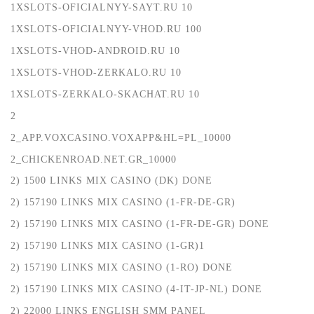
1XSLOTS-OFICIALNYY-SAYT.RU 10
1XSLOTS-OFICIALNYY-VHOD.RU 100
1XSLOTS-VHOD-ANDROID.RU 10
1XSLOTS-VHOD-ZERKALO.RU 10
1XSLOTS-ZERKALO-SKACHAT.RU 10
2
2_APP.VOXCASINO.VOXAPP&HL=PL_10000
2_CHICKENROAD.NET.GR_10000
2) 1500 LINKS MIX CASINO (DK) DONE
2) 157190 LINKS MIX CASINO (1-FR-DE-GR)
2) 157190 LINKS MIX CASINO (1-FR-DE-GR) DONE
2) 157190 LINKS MIX CASINO (1-GR)1
2) 157190 LINKS MIX CASINO (1-RO) DONE
2) 157190 LINKS MIX CASINO (4-IT-JP-NL) DONE
2) 22000 LINKS ENGLISH SMM PANEL