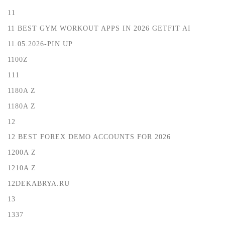
11
11 BEST GYM WORKOUT APPS IN 2026 GETFIT AI
11.05.2026-PIN UP
1100Z
111
1180A Z
1180A Z
12
12 BEST FOREX DEMO ACCOUNTS FOR 2026
1200A Z
1210A Z
12DEKABRYA.RU
13
1337