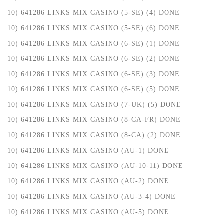
10) 641286 LINKS MIX CASINO (5-SE) (4) DONE
10) 641286 LINKS MIX CASINO (5-SE) (6) DONE
10) 641286 LINKS MIX CASINO (6-SE) (1) DONE
10) 641286 LINKS MIX CASINO (6-SE) (2) DONE
10) 641286 LINKS MIX CASINO (6-SE) (3) DONE
10) 641286 LINKS MIX CASINO (6-SE) (5) DONE
10) 641286 LINKS MIX CASINO (7-UK) (5) DONE
10) 641286 LINKS MIX CASINO (8-CA-FR) DONE
10) 641286 LINKS MIX CASINO (8-CA) (2) DONE
10) 641286 LINKS MIX CASINO (AU-1) DONE
10) 641286 LINKS MIX CASINO (AU-10-11) DONE
10) 641286 LINKS MIX CASINO (AU-2) DONE
10) 641286 LINKS MIX CASINO (AU-3-4) DONE
10) 641286 LINKS MIX CASINO (AU-5) DONE