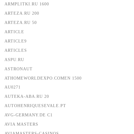
ARMPLITKI.RU 1600
ARTEZA.RU 200
ARTEZA.RU 50
ARTICLE
ARTICLE9
ARTICLES
ASPU.RU
ASTRONAUT
ATHOMEWORLDEXPO.COMEN 1500
AU0271
AUTEKA-ABA.RU 20
AUTOHENRIQUESEVALE.PT
AVG-GERMANY.DE C1
AVIA MASTERS
AVIAMASTERS-CASINOS