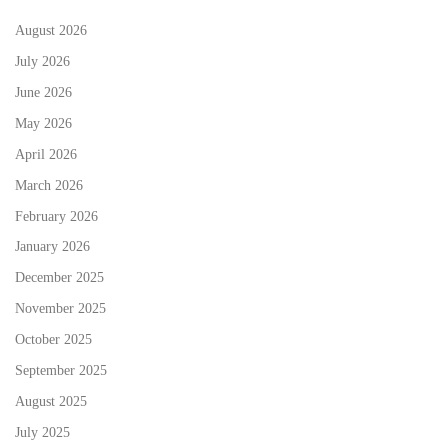
August 2026
July 2026
June 2026
May 2026
April 2026
March 2026
February 2026
January 2026
December 2025
November 2025
October 2025
September 2025
August 2025
July 2025