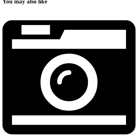
You may also like