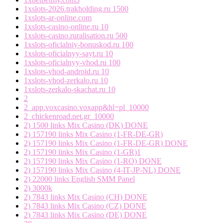
1xslots-2026.trakholding.ru 1500
1xslots-ar-online.com
1xslots-casino-online.ru 10
1xslots-casino.ruralisation.ru 500
1xslots-oficialniy-bonuskod.ru 100
1xslots-oficialnyy-sayt.ru 10
1xslots-oficialnyy-vhod.ru 100
1xslots-vhod-android.ru 10
1xslots-vhod-zerkalo.ru 10
1xslots-zerkalo-skachat.ru 10
2
2_app.voxcasino.voxapp&hl=pl_10000
2_chickenroad.net.gr_10000
2) 1500 links Mix Casino (DK) DONE
2) 157190 links Mix Casino (1-FR-DE-GR)
2) 157190 links Mix Casino (1-FR-DE-GR) DONE
2) 157190 links Mix Casino (1-GR)1
2) 157190 links Mix Casino (1-RO) DONE
2) 157190 links Mix Casino (4-IT-JP-NL) DONE
2) 22000 links English SMM Panel
2) 3000k
2) 7843 links Mix Casino (CH) DONE
2) 7843 links Mix Casino (CZ) DONE
2) 7843 links Mix Casino (DE) DONE