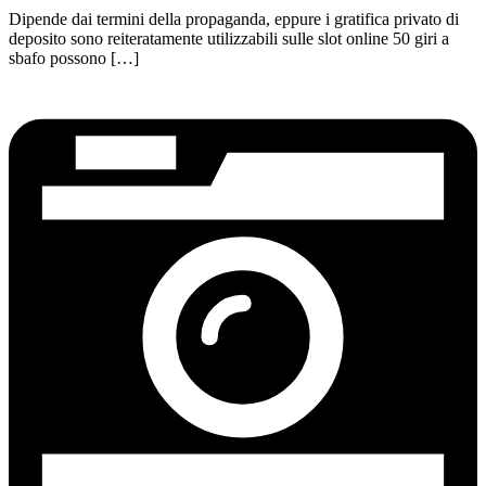
Dipende dai termini della propaganda, eppure i gratifica privato di
deposito sono reiteratamente utilizzabili sulle slot online 50 giri a
sbafo possono […]