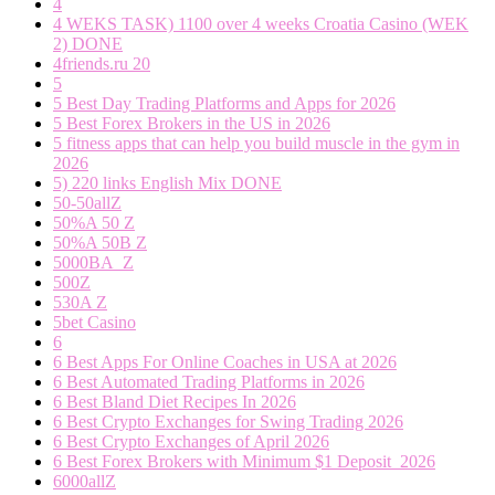
4
4 WEKS TASK) 1100 over 4 weeks Croatia Casino (WEK
2) DONE
4friends.ru 20
5
5 Best Day Trading Platforms and Apps for 2026
5 Best Forex Brokers in the US in 2026
5 fitness apps that can help you build muscle in the gym in
2026
5) 220 links English Mix DONE
50-50allZ
50%A 50 Z
50%A 50B Z
5000BA_Z
500Z
530A Z
5bet Casino
6
6 Best Apps For Online Coaches in USA at 2026
6 Best Automated Trading Platforms in 2026
6 Best Bland Diet Recipes In 2026
6 Best Crypto Exchanges for Swing Trading 2026
6 Best Crypto Exchanges of April 2026
6 Best Forex Brokers with Minimum $1 Deposit ️ 2026
6000allZ