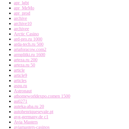
apr_lgbt
apr_MeMo
apr_prod
archive
archive10
archivee
Arctic Casino
ard-pro.ru 1000
arda-tech.ru 500
ariaforacow.com2
armplitki.ru 1600
arteza.ru 200
arteza.ru 50
article
article9
articles
aspu.ru
Astronaut
athomeworldexpo.comen 1500
au0271
auteka-aba.ru 20
autohenriquesevale.pt
avg-germany.de c1
Avia Masters
aviamasters-casinos