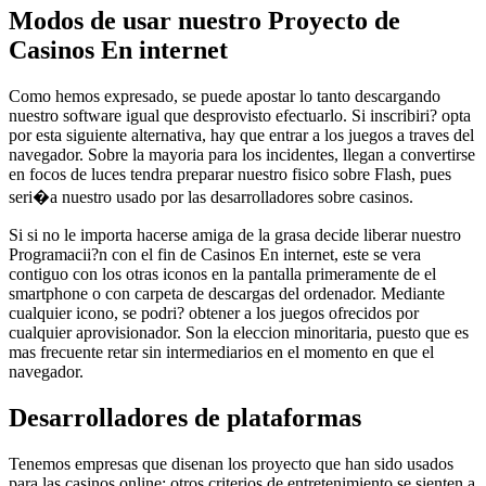
Modos de usar nuestro Proyecto de
Casinos En internet
Como hemos expresado, se puede apostar lo tanto descargando
nuestro software igual que desprovisto efectuarlo. Si inscribiri? opta
por esta siguiente alternativa, hay que entrar a los juegos a traves del
navegador. Sobre la mayoria para los incidentes, llegan a convertirse
en focos de luces tendra preparar nuestro fisico sobre Flash, pues
seri�a nuestro usado por las desarrolladores sobre casinos.
Si si no le importa hacerse amiga de la grasa decide liberar nuestro
Programacii?n con el fin de Casinos En internet, este se vera
contiguo con los otras iconos en la pantalla primeramente de el
smartphone o con carpeta de descargas del ordenador. Mediante
cualquier icono, se podri? obtener a los juegos ofrecidos por
cualquier aprovisionador. Son la eleccion minoritaria, puesto que es
mas frecuente retar sin intermediarios en el momento en que el
navegador.
Desarrolladores de plataformas
Tenemos empresas que disenan los proyecto que han sido usados
para las casinos online; otros criterios de entretenimiento se sienten a