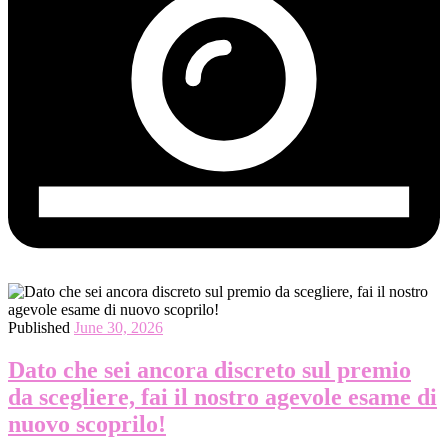
Published
June 30, 2026
Dato che sei ancora discreto sul premio
da scegliere, fai il nostro agevole esame di
nuovo scoprilo!