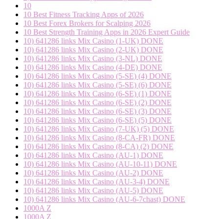
10
10 Best Fitness Tracking Apps of 2026
10 Best Forex Brokers for Scalping 2026
10 Best Strength Training Apps in 2026 Expert Guide
10) 641286 links Mix Casino (1-UK) DONE
10) 641286 links Mix Casino (2-UK) DONE
10) 641286 links Mix Casino (3-NL) DONE
10) 641286 links Mix Casino (4-DE) DONE
10) 641286 links Mix Casino (5-SE) (4) DONE
10) 641286 links Mix Casino (5-SE) (6) DONE
10) 641286 links Mix Casino (6-SE) (1) DONE
10) 641286 links Mix Casino (6-SE) (2) DONE
10) 641286 links Mix Casino (6-SE) (3) DONE
10) 641286 links Mix Casino (6-SE) (5) DONE
10) 641286 links Mix Casino (7-UK) (5) DONE
10) 641286 links Mix Casino (8-CA-FR) DONE
10) 641286 links Mix Casino (8-CA) (2) DONE
10) 641286 links Mix Casino (AU-1) DONE
10) 641286 links Mix Casino (AU-10-11) DONE
10) 641286 links Mix Casino (AU-2) DONE
10) 641286 links Mix Casino (AU-3-4) DONE
10) 641286 links Mix Casino (AU-5) DONE
10) 641286 links Mix Casino (AU-6-7chast) DONE
1000A Z
1000A Z