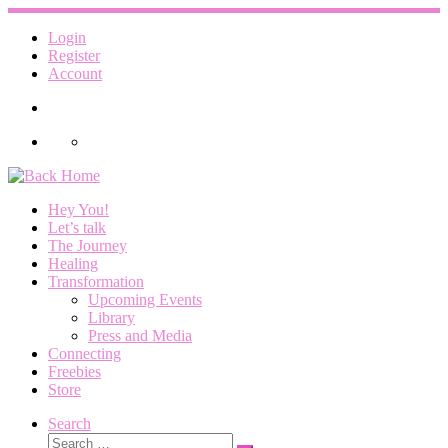
Skip
to
Login
content
Register
Account
Hey You!
Let’s talk
The Journey
Healing
Transformation
Upcoming Events
Library
Press and Media
Connecting
Freebies
Store
Search
Search