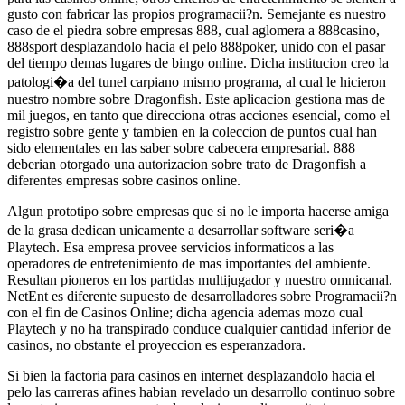
gusto con fabricar las propios programacii?n. Semejante es nuestro
caso de el piedra sobre empresas 888, cual aglomera a 888casino,
888sport desplazandolo hacia el pelo 888poker, unido con el pasar
del tiempo demas lugares de bingo online. Dicha institucion creo la
patologi�a del tunel carpiano mismo programa, al cual le hicieron
nuestro nombre sobre Dragonfish. Este aplicacion gestiona mas de
mil juegos, en tanto que direcciona otras acciones esencial, como el
registro sobre gente y tambien en la coleccion de puntos cual han
sido elementales en las saber sobre cabecera empresarial. 888
deberian otorgado una autorizacion sobre trato de Dragonfish a
diferentes empresas sobre casinos online.
Algun prototipo sobre empresas que si no le importa hacerse amiga
de la grasa dedican unicamente a desarrollar software seri�a
Playtech. Esa empresa provee servicios informaticos a las
operadores de entretenimiento de mas importantes del ambiente.
Resultan pioneros en los partidas multijugador y nuestro omnicanal.
NetEnt es diferente supuesto de desarrolladores sobre Programacii?n
con el fin de Casinos Online; dicha agencia ademas mozo cual
Playtech y no ha transpirado conduce cualquier cantidad inferior de
casinos, no obstante el proyeccion es esperanzadora.
Si bien la factoria para casinos en internet desplazandolo hacia el
pelo las carreras afines habian revelado un desarrollo continuo sobre