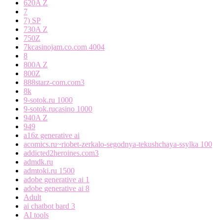
620A Z
7
7) SP
730A Z
750Z
7kcasinojam.co.com 4004
8
800A Z
800Z
888starz-com.com3
8k
9-sotok.ru 1000
9-sotok.rucasino 1000
940A Z
949
a16z generative ai
acomics.ru~riobet-zerkalo-segodnya-tekushchaya-ssylka 100
addicted2heroines.com3
admdk.ru
admtoki.ru 1500
adobe generative ai 1
adobe generative ai 8
Adult
ai chatbot bard 3
AI tools