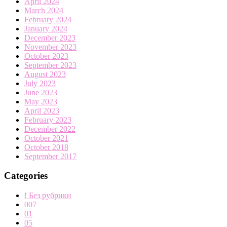
April 2024
March 2024
February 2024
January 2024
December 2023
November 2023
October 2023
September 2023
August 2023
July 2023
June 2023
May 2023
April 2023
February 2023
December 2022
October 2021
October 2018
September 2017
Categories
! Без рубрики
007
01
05