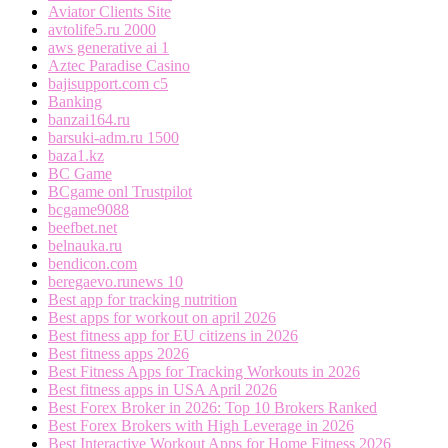
Aviator Clients Site
avtolife5.ru 2000
aws generative ai 1
Aztec Paradise Casino
bajisupport.com c5
Banking
banzai164.ru
barsuki-adm.ru 1500
baza1.kz
BC Game
BCgame onl Trustpilot
bcgame9088
beefbet.net
belnauka.ru
bendicon.com
beregaevo.runews 10
Best app for tracking nutrition
Best apps for workout on april 2026
Best fitness app for EU citizens in 2026
Best fitness apps 2026
Best Fitness Apps for Tracking Workouts in 2026
Best fitness apps in USA April 2026
Best Forex Broker in 2026: Top 10 Brokers Ranked
Best Forex Brokers with High Leverage in 2026
Best Interactive Workout Apps for Home Fitness 2026