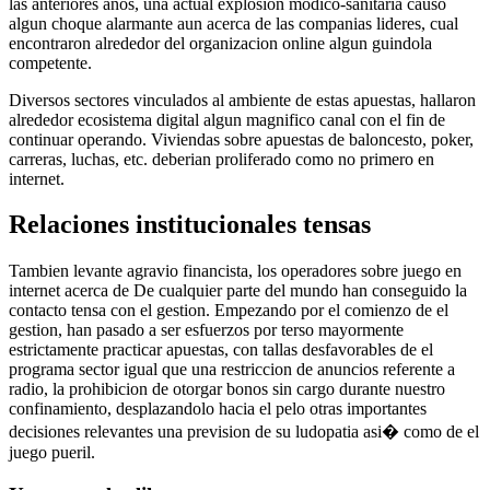
las anteriores anos, una actual explosion modico-sanitaria causo
algun choque alarmante aun acerca de las companias lideres, cual
encontraron alrededor del organizacion online algun guindola
competente.
Diversos sectores vinculados al ambiente de estas apuestas, hallaron
alrededor ecosistema digital algun magnifico canal con el fin de
continuar operando. Viviendas sobre apuestas de baloncesto, poker,
carreras, luchas, etc. deberian proliferado como no primero en
internet.
Relaciones institucionales tensas
Tambien levante agravio financista, los operadores sobre juego en
internet acerca de De cualquier parte del mundo han conseguido la
contacto tensa con el gestion. Empezando por el comienzo de el
gestion, han pasado a ser esfuerzos por terso mayormente
estrictamente practicar apuestas, con tallas desfavorables de el
programa sector igual que una restriccion de anuncios referente a
radio, la prohibicion de otorgar bonos sin cargo durante nuestro
confinamiento, desplazandolo hacia el pelo otras importantes
decisiones relevantes una prevision de su ludopatia asi� como de el
juego pueril.