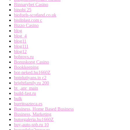
Binnarybet Casino
binobi 25
biofuels-scotland.co.uk
bisilplast.com c
Bizzo Casino
blog
blog_4
blog11
blog111
blog12
bobrovs.ru
Bonuskong Casino
Bookkeeping
bor-neked.hu1660Z
bptplutiyans.in c2
brightfamily.ru 200
bt_,apr_main
build-fast.ru
bulk
burritoazteca.es
Business, Home Based Business
Business, Marketing
butorgaleria.hu1660Z
buy-auto-spb.ru 10
buzurdgkp2mzur.ru