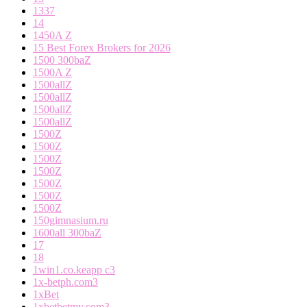
1337
14
1450A Z
15 Best Forex Brokers for 2026
1500 300baZ
1500A Z
1500allZ
1500allZ
1500allZ
1500allZ
1500Z
1500Z
1500Z
1500Z
1500Z
1500Z
1500Z
150gimnasium.ru
1600all 300baZ
17
18
1win1.co.keapp c3
1x-betph.com3
1xBet
1xbetbetmy.com3