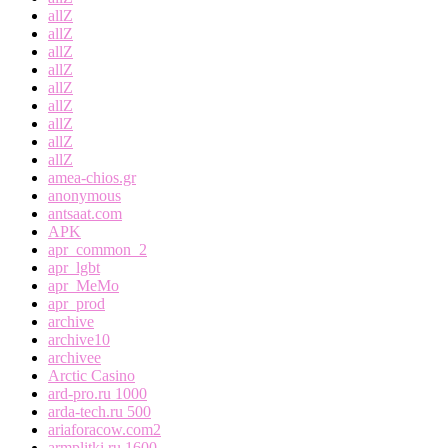
allZ
allZ
allZ
allZ
allZ
allZ
allZ
allZ
allZ
amea-chios.gr
anonymous
antsaat.com
APK
apr_common_2
apr_lgbt
apr_MeMo
apr_prod
archive
archive10
archivee
Arctic Casino
ard-pro.ru 1000
arda-tech.ru 500
ariaforacow.com2
armplitki.ru 1600