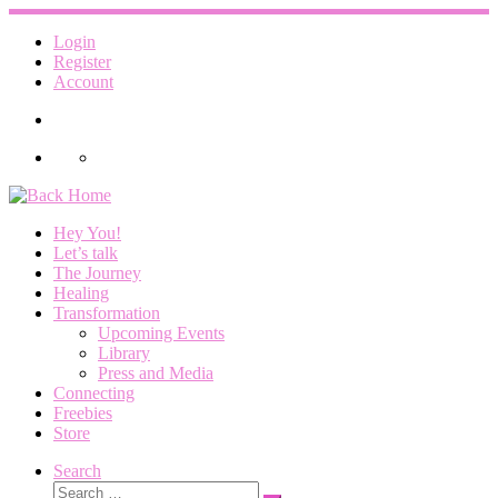
Skip
to
Login
content
Register
Account
Hey You!
Let’s talk
The Journey
Healing
Transformation
Upcoming Events
Library
Press and Media
Connecting
Freebies
Store
Search
Search