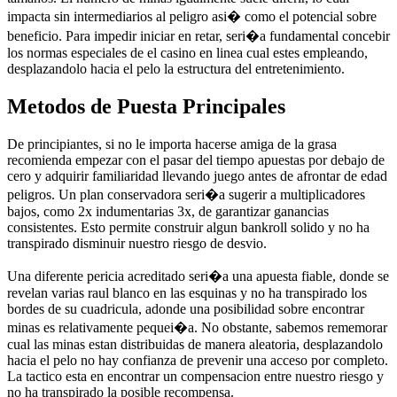
impacta sin intermediarios al peligro asi� como el potencial sobre
beneficio. Para impedir iniciar en retar, seri�a fundamental concebir
los normas especiales de el casino en linea cual estes empleando,
desplazandolo hacia el pelo la estructura del entretenimiento.
Metodos de Puesta Principales
De principiantes, si no le importa hacerse amiga de la grasa
recomienda empezar con el pasar del tiempo apuestas por debajo de
cero y adquirir familiaridad llevando juego antes de afrontar de edad
peligros. Un plan conservadora seri�a sugerir a multiplicadores
bajos, como 2x indumentarias 3x, de garantizar ganancias
consistentes. Esto permite construir algun bankroll solido y no ha
transpirado disminuir nuestro riesgo de desvio.
Una diferente pericia acreditado seri�a una apuesta fiable, donde se
revelan varias raul blanco en las esquinas y no ha transpirado los
bordes de su cuadricula, adonde una posibilidad sobre encontrar
minas es relativamente pequei�a. No obstante, sabemos rememorar
cual las minas estan distribuidas de manera aleatoria, desplazandolo
hacia el pelo no hay confianza de prevenir una acceso por completo.
La tactico esta en encontrar un compensacion entre nuestro riesgo y
no ha transpirado la posible recompensa.