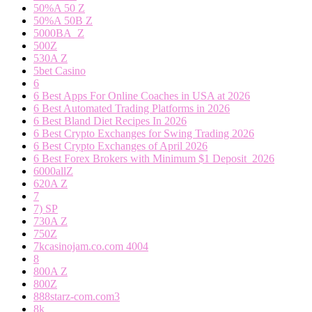
50%A 50 Z
50%A 50B Z
5000BA_Z
500Z
530A Z
5bet Casino
6
6 Best Apps For Online Coaches in USA at 2026
6 Best Automated Trading Platforms in 2026
6 Best Bland Diet Recipes In 2026
6 Best Crypto Exchanges for Swing Trading 2026
6 Best Crypto Exchanges of April 2026
6 Best Forex Brokers with Minimum $1 Deposit ️ 2026
6000allZ
620A Z
7
7) SP
730A Z
750Z
7kcasinojam.co.com 4004
8
800A Z
800Z
888starz-com.com3
8k