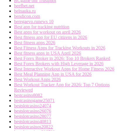
BCgame onl Trustpilot
beefbet.net
belnauka.ru
bendicon.com
beregaevo.runews 10
Best app for tracking nutrition
Best apps for workout on april 2026
Best fitness app for EU citizens in 2026
Best fitness apps 2026
Best Fitness Apps for Tracking Workouts in 2026
Best fitness apps in USA April 2026
Best Forex Broker in 2026: Top 10 Brokers Ranked
Best Forex Brokers with High Leverage in 2026
Best Interactive Workout Apps for Home Fitness 2026
Best Meal Planning App in USA for 2026
Best Workout Apps 2026
Best Workout Tracker App for 2026: Top 7 Options
Reviewed
bestcasino8082
bestcasinogame25071
bestslotcasino24074
bestslotcasino26076
bestslotcasino28077
bestslotcasino40813
bestslotcasinos20822