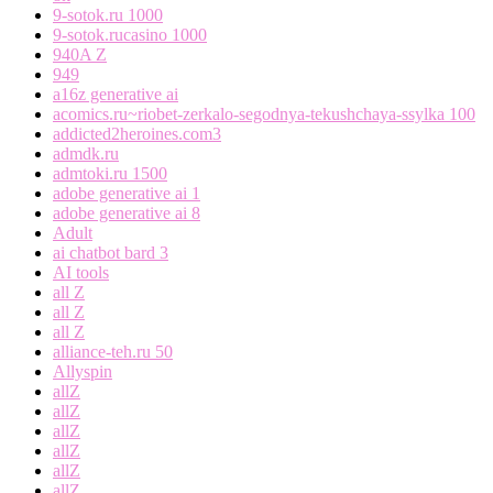
9-sotok.ru 1000
9-sotok.rucasino 1000
940A Z
949
a16z generative ai
acomics.ru~riobet-zerkalo-segodnya-tekushchaya-ssylka 100
addicted2heroines.com3
admdk.ru
admtoki.ru 1500
adobe generative ai 1
adobe generative ai 8
Adult
ai chatbot bard 3
AI tools
all Z
all Z
all Z
alliance-teh.ru 50
Allyspin
allZ
allZ
allZ
allZ
allZ
allZ