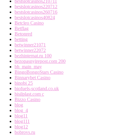
bestslotcasinos210711
bestslotcasinos220712
bestslotcasinos260716
bestslotcasinos40824
Betcleo Casino
Betflag
Betonred
betting
betwinner21071
betwinner22072
bezhinternat.ru 100
bezopasnyirepost.com 200
bh_main_may
BingoBongoStars Casino
Binnarybet Casino
binobi 25
biofuels-scotland.co.uk
bisilplast.com c
Bizzo Casino
blog
blog_4
blog11
blog111
blog12
bobrovs.ru