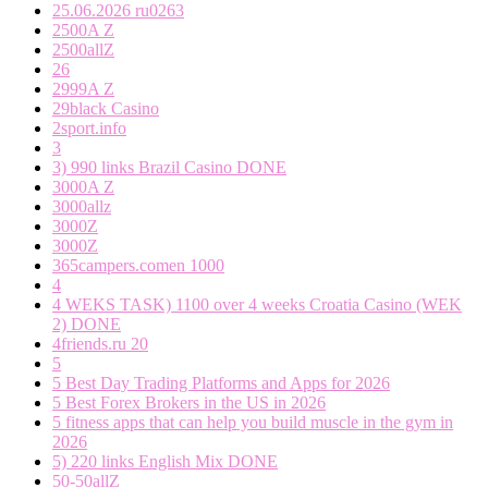
25.06.2026 ru0263
2500A Z
2500allZ
26
2999A Z
29black Casino
2sport.info
3
3) 990 links Brazil Casino DONE
3000A Z
3000allz
3000Z
3000Z
365campers.comen 1000
4
4 WEKS TASK) 1100 over 4 weeks Croatia Casino (WEK
2) DONE
4friends.ru 20
5
5 Best Day Trading Platforms and Apps for 2026
5 Best Forex Brokers in the US in 2026
5 fitness apps that can help you build muscle in the gym in
2026
5) 220 links English Mix DONE
50-50allZ