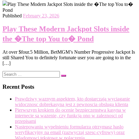
Published
February 23, 2026
Play These Modern Jackpot Slots inside
the �The top You to� Pond
At over $four.5 Million, BetMGM’s Number Progressive Jackpot Is
still Shared You to definitely fortunate user you are going to in the
[…]
Search
Search
…
Recent Posts
Prawdziwy waznym aspektem, kto dostarczaja wyciaganie
widocznosc dobrekasyna jest z pewnoscia obsluga klienta
Pierwszym krokiem do ocenie bezpieczenstwa kasyna w
internecie sa wazenie, czy funkcja ono w zaleznosci od
przepisami
Nastepowaniu wypelnieniu formularza otrzymasz haslo
weryfikacyjny na email (zazwyczaj szesc-cyfrowy) oraz
Wiadomosci tekstowe w polaczenia