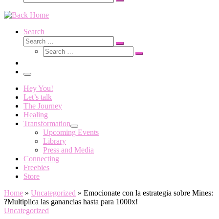
Search
…
Search
Search
Search
Search
…
Search
…
Menu
Hey You!
Let’s talk
The Journey
Healing
Transformation
Upcoming Events
Library
Press and Media
Connecting
Freebies
Store
Home
»
Uncategorized
»
Emocionate con la estrategia sobre Mines:
?Multiplica las ganancias hasta para 1000x!
Uncategorized