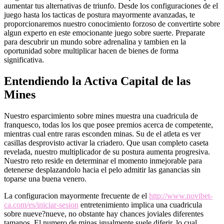
aumentar tus alternativas de triunfo. Desde los configuraciones de el
juego hasta los tacticas de postura mayormente avanzadas, te
proporcionaremos nuestro conocimiento forzoso de convertirte sobre
algun experto en este emocionante juego sobre suerte. Preparate
para descubrir un mundo sobre adrenalina y tambien en la
oportunidad sobre multiplicar hacen de bienes de forma
significativa.
Entendiendo la Activa Capital de las
Mines
Nuestro esparcimiento sobre mines muestra una cuadricula de
franquesco, todas los los que posee premios acerca de competente,
mientras cual entre raras esconden minas. Su de el atleta es ver
casillas desprovisto activar la criadero. Que usan completo caseta
revelada, nuestro multiplicador de su postura aumenta progresiva.
Nuestro reto reside en determinar el momento inmejorable para
detenerse desplazandolo hacia el pelo admitir las ganancias sin
toparse una buena venero.
La configuracion mayormente frecuente de el
http://www.novibet-
ca.com/es/iniciar-sesion
entretenimiento implica una cuadricula
sobre nueve?nueve, no obstante hay chances joviales diferentes
tamanos. El numero de minas igualmente suele diferir, lo cual