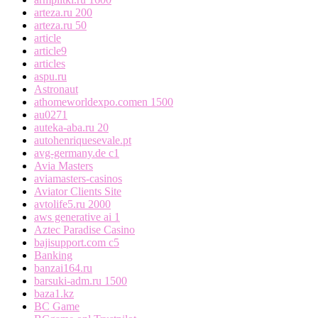
arteza.ru 200
arteza.ru 50
article
article9
articles
aspu.ru
Astronaut
athomeworldexpo.comen 1500
au0271
auteka-aba.ru 20
autohenriquesevale.pt
avg-germany.de c1
Avia Masters
aviamasters-casinos
Aviator Clients Site
avtolife5.ru 2000
aws generative ai 1
Aztec Paradise Casino
bajisupport.com c5
Banking
banzai164.ru
barsuki-adm.ru 1500
baza1.kz
BC Game