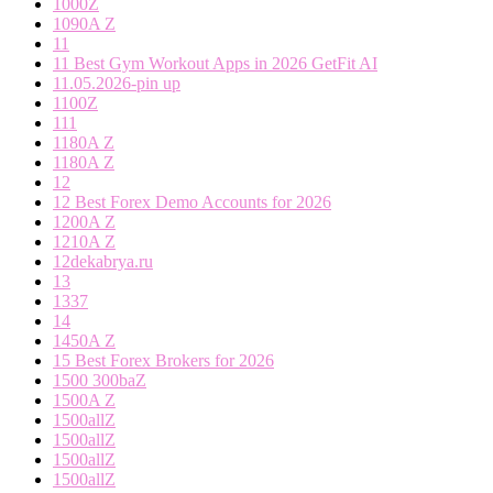
1000Z
1090A Z
11
11 Best Gym Workout Apps in 2026 GetFit AI
11.05.2026-pin up
1100Z
111
1180A Z
1180A Z
12
12 Best Forex Demo Accounts for 2026
1200A Z
1210A Z
12dekabrya.ru
13
1337
14
1450A Z
15 Best Forex Brokers for 2026
1500 300baZ
1500A Z
1500allZ
1500allZ
1500allZ
1500allZ