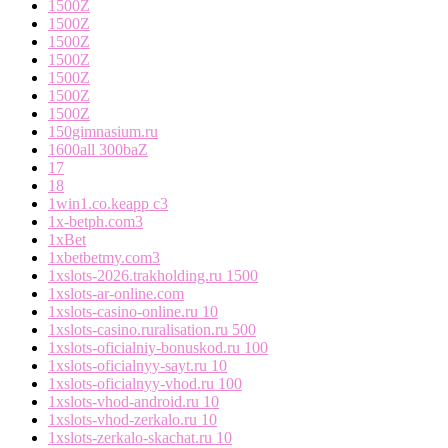
1500Z
1500Z
1500Z
1500Z
1500Z
1500Z
1500Z
150gimnasium.ru
1600all 300baZ
17
18
1win1.co.keapp c3
1x-betph.com3
1xBet
1xbetbetmy.com3
1xslots-2026.trakholding.ru 1500
1xslots-ar-online.com
1xslots-casino-online.ru 10
1xslots-casino.ruralisation.ru 500
1xslots-oficialniy-bonuskod.ru 100
1xslots-oficialnyy-sayt.ru 10
1xslots-oficialnyy-vhod.ru 100
1xslots-vhod-android.ru 10
1xslots-vhod-zerkalo.ru 10
1xslots-zerkalo-skachat.ru 10