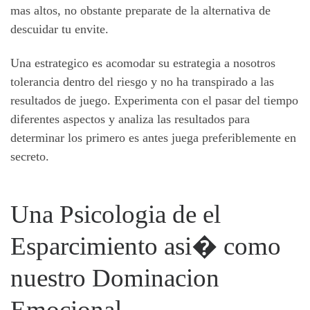
mas altos, no obstante preparate de la alternativa de
descuidar tu envite.
Una estrategico es acomodar su estrategia a nosotros
tolerancia dentro del riesgo y no ha transpirado a las
resultados de juego. Experimenta con el pasar del tiempo
diferentes aspectos y analiza las resultados para
determinar los primero es antes juega preferiblemente en
secreto.
Una Psicologia de el
Esparcimiento asi� como
nuestro Dominacion
Emocional