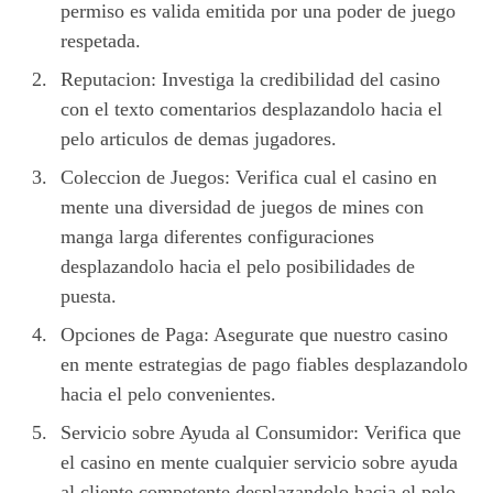
permiso es valida emitida por una poder de juego
respetada.
Reputacion: Investiga la credibilidad del casino
con el texto comentarios desplazandolo hacia el
pelo articulos de demas jugadores.
Coleccion de Juegos: Verifica cual el casino en
mente una diversidad de juegos de mines con
manga larga diferentes configuraciones
desplazandolo hacia el pelo posibilidades de
puesta.
Opciones de Paga: Asegurate que nuestro casino
en mente estrategias de pago fiables desplazandolo
hacia el pelo convenientes.
Servicio sobre Ayuda al Consumidor: Verifica que
el casino en mente cualquier servicio sobre ayuda
al cliente competente desplazandolo hacia el pelo