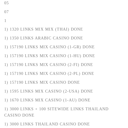
05
07
1
1) 1320 LINKS MIX MIX (THAI) DONE
1) 1350 LINKS ARABIC CASINO DONE
1) 157190 LINKS MIX CASINO (1-GR) DONE
1) 157190 LINKS MIX CASINO (1-HU) DONE
1) 157190 LINKS MIX CASINO (2-FI) DONE
1) 157190 LINKS MIX CASINO (2-PL) DONE
1) 157190 LINKS MIX CASINO DONE
1) 1595 LINKS MIX CASINO (2-USA) DONE
1) 1670 LINKS MIX CASINO (1-AU) DONE
1) 3000 LINKS + 100 SITEWIDE LINKS THAILAND
CASINO DONE
1) 3000 LINKS THAILAND CASINO DONE