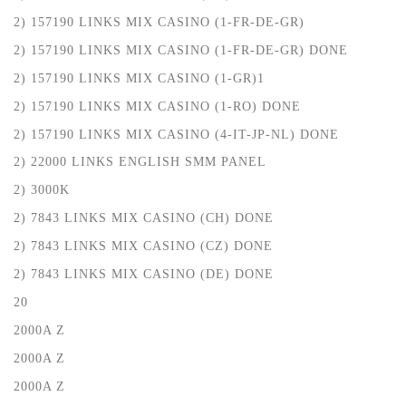
2) 157190 LINKS MIX CASINO (1-FR-DE-GR)
2) 157190 LINKS MIX CASINO (1-FR-DE-GR) DONE
2) 157190 LINKS MIX CASINO (1-GR)1
2) 157190 LINKS MIX CASINO (1-RO) DONE
2) 157190 LINKS MIX CASINO (4-IT-JP-NL) DONE
2) 22000 LINKS ENGLISH SMM PANEL
2) 3000K
2) 7843 LINKS MIX CASINO (CH) DONE
2) 7843 LINKS MIX CASINO (CZ) DONE
2) 7843 LINKS MIX CASINO (DE) DONE
20
2000A Z
2000A Z
2000A Z