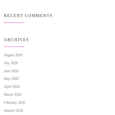
RECENT COMMENTS
ARCHIVES
August 2026
July 2026
June 2026
May 2026
April 2026
March 2026
February 2026
January 2026