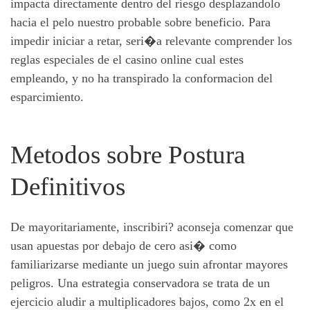
impacta directamente dentro del riesgo desplazandolo
hacia el pelo nuestro probable sobre beneficio. Para
impedir iniciar a retar, seri�a relevante comprender los
reglas especiales de el casino online cual estes
empleando, y no ha transpirado la conformacion del
esparcimiento.
Metodos sobre Postura
Definitivos
De mayoritariamente, inscribiri? aconseja comenzar que
usan apuestas por debajo de cero asi� como
familiarizarse mediante un juego suin afrontar mayores
peligros. Una estrategia conservadora se trata de un
ejercicio aludir a multiplicadores bajos, como 2x en el