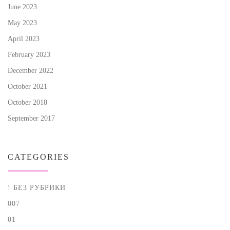
June 2023
May 2023
April 2023
February 2023
December 2022
October 2021
October 2018
September 2017
CATEGORIES
! БЕЗ РУБРИКИ
007
01