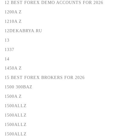
12 BEST FOREX DEMO ACCOUNTS FOR 2026
1200A Z
1210A Z
12DEKABRYA.RU
13
1337
14
1450A Z
15 BEST FOREX BROKERS FOR 2026
1500 300BAZ
1500A Z
1500ALLZ
1500ALLZ
1500ALLZ
1500ALLZ