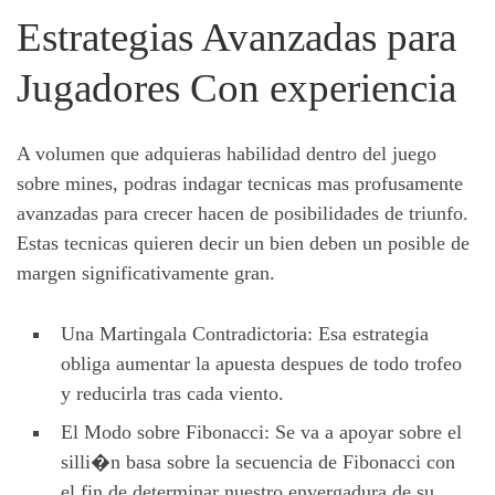
Estrategias Avanzadas para
Jugadores Con experiencia
A volumen que adquieras habilidad dentro del juego
sobre mines, podras indagar tecnicas mas profusamente
avanzadas para crecer hacen de posibilidades de triunfo.
Estas tecnicas quieren decir un bien deben un posible de
margen significativamente gran.
Una Martingala Contradictoria: Esa estrategia
obliga aumentar la apuesta despues de todo trofeo
y reducirla tras cada viento.
El Modo sobre Fibonacci: Se va a apoyar sobre el
silli�n basa sobre la secuencia de Fibonacci con
el fin de determinar nuestro envergadura de su