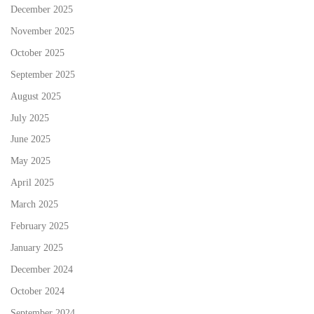
December 2025
November 2025
October 2025
September 2025
August 2025
July 2025
June 2025
May 2025
April 2025
March 2025
February 2025
January 2025
December 2024
October 2024
September 2024