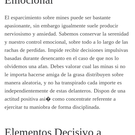
El esparcimiento sobre mines puede ser bastante
apasionante, sin embargo igualmente suele producir
nerviosismo y ansiedad. Sabemos conservar la serenidad
y nuestro control emocional, sobre todo a lo largo de las
rachas de perdidas. Impide recibir decisiones impulsivas
basadas durante desencanto en el caso de que nos lo
olvidemos una afan. Debes valorar cual las minas si no
le importa hacerse amiga de la grasa distribuyen sobre
manera aleatoria, y no ha transpirado cada importe es
independientemente de estas delanteros. Dispon de una
actitud positiva asi� como concentrate referente a
ejercitar tu maniobra de forma disciplinada.
Elementos Decisivo a