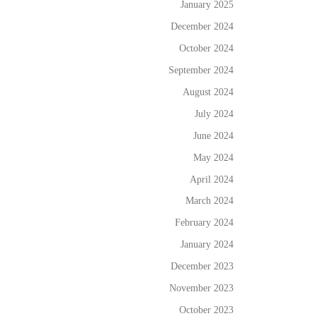
January 2025
December 2024
October 2024
September 2024
August 2024
July 2024
June 2024
May 2024
April 2024
March 2024
February 2024
January 2024
December 2023
November 2023
October 2023