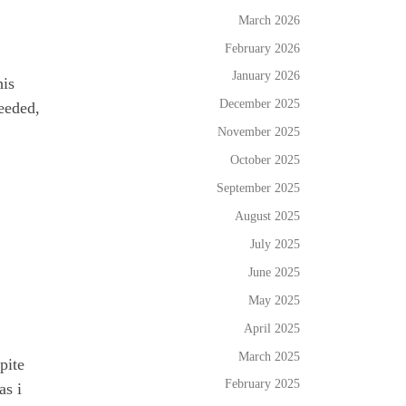
March 2026
February 2026
January 2026
his
December 2025
eeded,
November 2025
October 2025
September 2025
August 2025
July 2025
June 2025
May 2025
April 2025
March 2025
pite
February 2025
as i