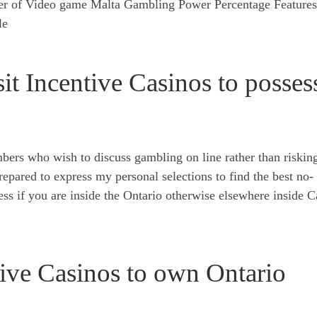
ber of Video game Malta Gambling Power Percentage Features
le
 Incentive Casinos to posses
bers who wish to discuss gambling on line rather than risking
repared to express my personal selections to find the best no-
ess if you are inside the Ontario otherwise elsewhere inside 
ive Casinos to own Ontario