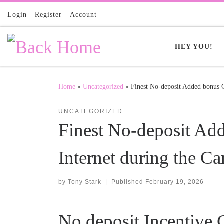
Skip to content
Login
Register
Account
HEY YOU!
Home
»
Uncategorized
»
Finest No-deposit Added bonus G
UNCATEGORIZED
Finest No-deposit Ad
Internet during the C
by
Tony Stark
|
Published
February 19, 2026
No deposit Incentive 