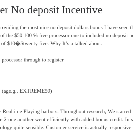
r No deposit Incentive
roviding the most nice no deposit dollars bonus I have seen t
of the $50 100 % free processor one to included no deposit n
t of $10�$twenty five. Why It’s a talked about:
 processor through to register
es (age.g., EXTREME50)
e Realtime Playing harbors. Throughout research, We starred
 2-one another went efficiently with added bonus credit. In s
ology quite sensible. Customer service is actually responsive 