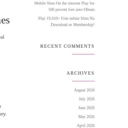
Mobile Slots On the internet Play for
100 percent free zero Obtain
hes
Play 19,610+ Free online Slots No
Download or Membership!
eal
RECENT COMMENTS
ARCHIVES
August 2026
July 2026
u
June 2026
ory.
May 2026
April 2026