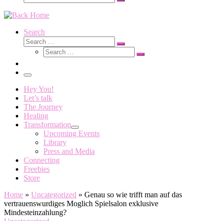
Search
…
Search
Search
Search
Search
…
Search
…
Menu
Hey You!
Let’s talk
The Journey
Healing
Transformation
Upcoming Events
Library
Press and Media
Connecting
Freebies
Store
Home
»
Uncategorized
»
Genau so wie trifft man auf das
vertrauenswurdiges Moglich Spielsalon exklusive
Mindesteinzahlung?