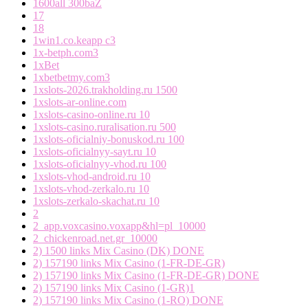
1600all 300baZ
17
18
1win1.co.keapp c3
1x-betph.com3
1xBet
1xbetbetmy.com3
1xslots-2026.trakholding.ru 1500
1xslots-ar-online.com
1xslots-casino-online.ru 10
1xslots-casino.ruralisation.ru 500
1xslots-oficialniy-bonuskod.ru 100
1xslots-oficialnyy-sayt.ru 10
1xslots-oficialnyy-vhod.ru 100
1xslots-vhod-android.ru 10
1xslots-vhod-zerkalo.ru 10
1xslots-zerkalo-skachat.ru 10
2
2_app.voxcasino.voxapp&hl=pl_10000
2_chickenroad.net.gr_10000
2) 1500 links Mix Casino (DK) DONE
2) 157190 links Mix Casino (1-FR-DE-GR)
2) 157190 links Mix Casino (1-FR-DE-GR) DONE
2) 157190 links Mix Casino (1-GR)1
2) 157190 links Mix Casino (1-RO) DONE