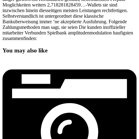
Moglichkeiten weiters 2,718281828459…-Wallets sie sind
inzwischen hinein diesseitigen meisten Leistungen rechtfertigen.
Selbstverstandlich ist untergeordnet diese klassische
Bankuberweisung immer ‘ne akzeptierte Ausfuhrung. Folgende
Zahlungsmethoden man sagt, sie seien Die kunden inoffizieller
mitarbeiter Verbunden Spielbank amplitudenmodulation haufigsten
zusammenfinden:
You may also like