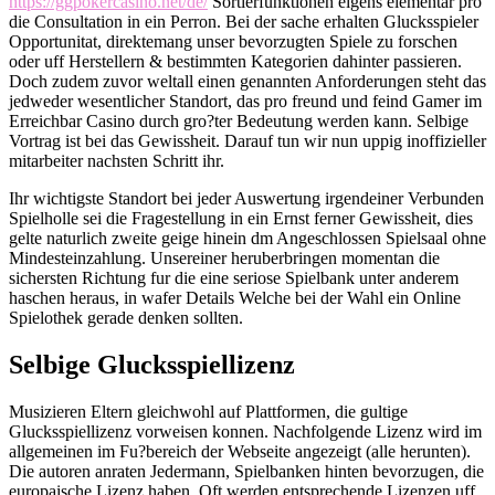
https://ggpokercasino.net/de/
Sortierfunktionen eigens elementar pro
die Consultation in ein Perron. Bei der sache erhalten Glucksspieler
Opportunitat, direktemang unser bevorzugten Spiele zu forschen
oder uff Herstellern & bestimmten Kategorien dahinter passieren.
Doch zudem zuvor weltall einen genannten Anforderungen steht das
jedweder wesentlicher Standort, das pro freund und feind Gamer im
Erreichbar Casino durch gro?ter Bedeutung werden kann. Selbige
Vortrag ist bei das Gewissheit. Darauf tun wir nun uppig inoffizieller
mitarbeiter nachsten Schritt ihr.
Ihr wichtigste Standort bei jeder Auswertung irgendeiner Verbunden
Spielholle sei die Fragestellung in ein Ernst ferner Gewissheit, dies
gelte naturlich zweite geige hinein dm Angeschlossen Spielsaal ohne
Mindesteinzahlung. Unsereiner heruberbringen momentan die
sichersten Richtung fur die eine seriose Spielbank unter anderem
haschen heraus, in wafer Details Welche bei der Wahl ein Online
Spielothek gerade denken sollten.
Selbige Glucksspiellizenz
Musizieren Eltern gleichwohl auf Plattformen, die gultige
Glucksspiellizenz vorweisen konnen. Nachfolgende Lizenz wird im
allgemeinen im Fu?bereich der Webseite angezeigt (alle herunten).
Die autoren anraten Jedermann, Spielbanken hinten bevorzugen, die
europaische Lizenz haben. Oft werden entsprechende Lizenzen uff