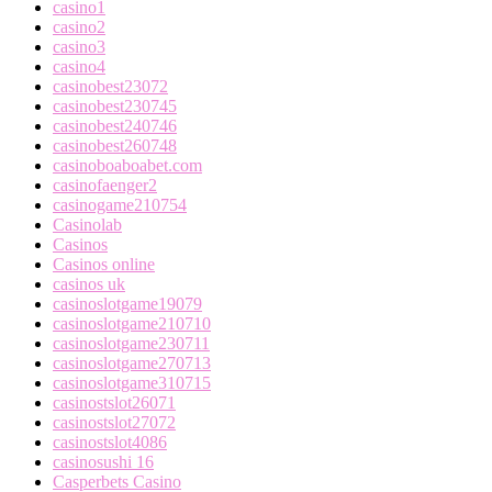
casino1
casino2
casino3
casino4
casinobest23072
casinobest230745
casinobest240746
casinobest260748
casinoboaboabet.com
casinofaenger2
casinogame210754
Casinolab
Casinos
Casinos online
casinos uk
casinoslotgame19079
casinoslotgame210710
casinoslotgame230711
casinoslotgame270713
casinoslotgame310715
casinostslot26071
casinostslot27072
casinostslot4086
casinosushi 16
Casperbets Casino