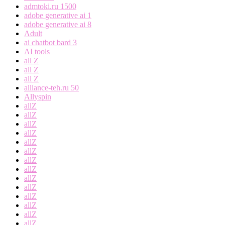
admtoki.ru 1500
adobe generative ai 1
adobe generative ai 8
Adult
ai chatbot bard 3
AI tools
all Z
all Z
all Z
alliance-teh.ru 50
Allyspin
allZ
allZ
allZ
allZ
allZ
allZ
allZ
allZ
allZ
allZ
allZ
allZ
allZ
allZ