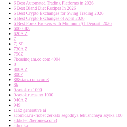
6 Best Automated Trading Platforms in 2026
6 Best Bland Diet Recipes In 2026
6 Best Crypto Exchanges for Swing Trading 2026
6 Best Crypto Exchanges of April 2026
6 Best Forex Brokers with Minimum $1 Deposit ️ 2026
6000allZ
620A Z
7
7) SP
730A Z
750Z
7kcasinojam.co.com 4004
8
800A Z
800Z
888starz-com.com3
8k
9-sotok.ru 1000
9-sotok.rucasino 1000
940A Z
949
a16z generative ai
acomics.ru~riobet-zerkalo-segodnya-tekushchaya-ssylka 100
addicted2heroines.com3
admdk.ru