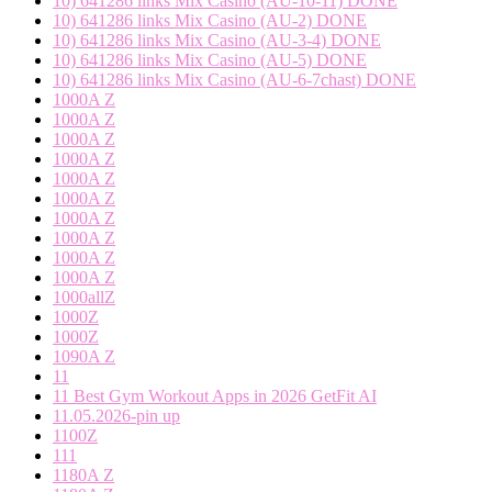
10) 641286 links Mix Casino (AU-10-11) DONE
10) 641286 links Mix Casino (AU-2) DONE
10) 641286 links Mix Casino (AU-3-4) DONE
10) 641286 links Mix Casino (AU-5) DONE
10) 641286 links Mix Casino (AU-6-7chast) DONE
1000A Z
1000A Z
1000A Z
1000A Z
1000A Z
1000A Z
1000A Z
1000A Z
1000A Z
1000A Z
1000allZ
1000Z
1000Z
1090A Z
11
11 Best Gym Workout Apps in 2026 GetFit AI
11.05.2026-pin up
1100Z
111
1180A Z