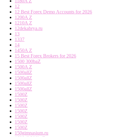
1180A Z
12
12 Best Forex Demo Accounts for 2026
1200A Z
1210A Z
12dekabrya.ru
13
1337
14
1450A Z
15 Best Forex Brokers for 2026
1500 300baZ
1500A Z
1500allZ
1500allZ
1500allZ
1500allZ
1500Z
1500Z
1500Z
1500Z
1500Z
1500Z
1500Z
150gimnasium.ru