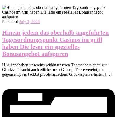
Published
July 3, 2026
Hinein jedem das oberhalb angefuhrten
Tagesordnungspunkt Casinos im griff
haben Die leser ein spezielles
Bonusangebot aufspuren
U. a. innehaben unsereins within unseren Themenbereichen zur
Glucksspielsucht auch etliche mehr Guter je Diese vereint, die
gegenseitig via Jackbit problematischem Glucksspielverhalten […]