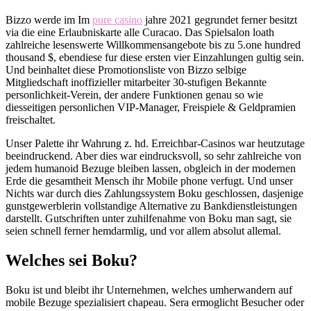
Bizzo werde im Im
pure casino
jahre 2021 gegrundet ferner besitzt
via die eine Erlaubniskarte alle Curacao. Das Spielsalon loath
zahlreiche lesenswerte Willkommensangebote bis zu 5.one hundred
thousand $, ebendiese fur diese ersten vier Einzahlungen gultig sein.
Und beinhaltet diese Promotionsliste von Bizzo selbige
Mitgliedschaft inoffizieller mitarbeiter 30-stufigen Bekannte
personlichkeit-Verein, der andere Funktionen genau so wie
diesseitigen personlichen VIP-Manager, Freispiele & Geldpramien
freischaltet.
Unser Palette ihr Wahrung z. hd. Erreichbar-Casinos war heutzutage
beeindruckend. Aber dies war eindrucksvoll, so sehr zahlreiche von
jedem humanoid Bezuge bleiben lassen, obgleich in der modernen
Erde die gesamtheit Mensch ihr Mobile phone verfugt. Und unser
Nichts war durch dies Zahlungssystem Boku geschlossen, dasjenige
gunstgewerblerin vollstandige Alternative zu Bankdienstleistungen
darstellt. Gutschriften unter zuhilfenahme von Boku man sagt, sie
seien schnell ferner hemdarmlig, und vor allem absolut allemal.
Welches sei Boku?
Boku ist und bleibt ihr Unternehmen, welches umherwandern auf
mobile Bezuge spezialisiert chapeau. Sera ermoglicht Besucher oder