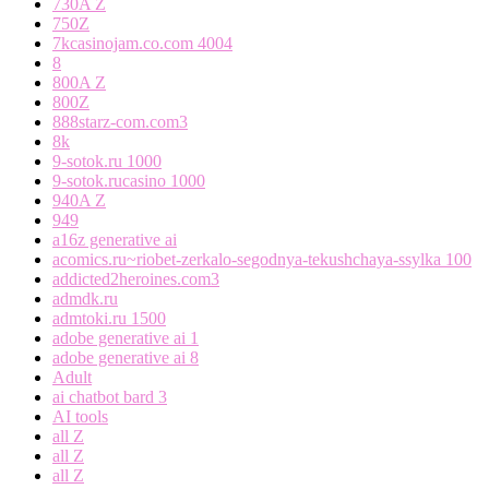
730A Z
750Z
7kcasinojam.co.com 4004
8
800A Z
800Z
888starz-com.com3
8k
9-sotok.ru 1000
9-sotok.rucasino 1000
940A Z
949
a16z generative ai
acomics.ru~riobet-zerkalo-segodnya-tekushchaya-ssylka 100
addicted2heroines.com3
admdk.ru
admtoki.ru 1500
adobe generative ai 1
adobe generative ai 8
Adult
ai chatbot bard 3
AI tools
all Z
all Z
all Z