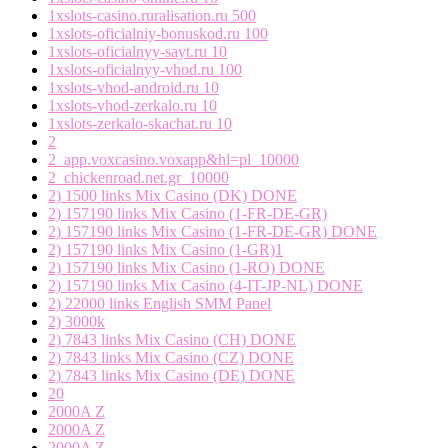
1xslots-casino.ruralisation.ru 500
1xslots-oficialniy-bonuskod.ru 100
1xslots-oficialnyy-sayt.ru 10
1xslots-oficialnyy-vhod.ru 100
1xslots-vhod-android.ru 10
1xslots-vhod-zerkalo.ru 10
1xslots-zerkalo-skachat.ru 10
2
2_app.voxcasino.voxapp&hl=pl_10000
2_chickenroad.net.gr_10000
2) 1500 links Mix Casino (DK) DONE
2) 157190 links Mix Casino (1-FR-DE-GR)
2) 157190 links Mix Casino (1-FR-DE-GR) DONE
2) 157190 links Mix Casino (1-GR)1
2) 157190 links Mix Casino (1-RO) DONE
2) 157190 links Mix Casino (4-IT-JP-NL) DONE
2) 22000 links English SMM Panel
2) 3000k
2) 7843 links Mix Casino (CH) DONE
2) 7843 links Mix Casino (CZ) DONE
2) 7843 links Mix Casino (DE) DONE
20
2000A Z
2000A Z
2000A Z