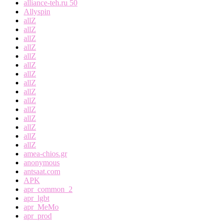
alliance-teh.ru 50
Allyspin
allZ
allZ
allZ
allZ
allZ
allZ
allZ
allZ
allZ
allZ
allZ
allZ
allZ
allZ
allZ
amea-chios.gr
anonymous
antsaat.com
APK
apr_common_2
apr_lgbt
apr_MeMo
apr_prod