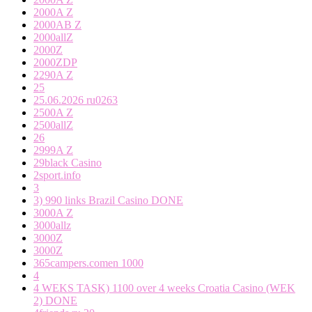
2000A Z
2000AB Z
2000allZ
2000Z
2000ZDP
2290A Z
25
25.06.2026 ru0263
2500A Z
2500allZ
26
2999A Z
29black Casino
2sport.info
3
3) 990 links Brazil Casino DONE
3000A Z
3000allz
3000Z
3000Z
365campers.comen 1000
4
4 WEKS TASK) 1100 over 4 weeks Croatia Casino (WEK
2) DONE