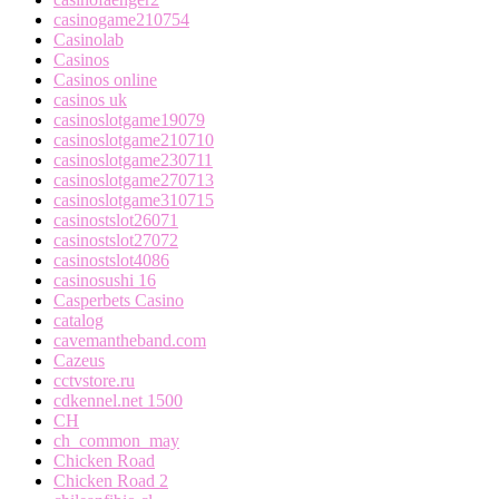
casinogame210754
Casinolab
Casinos
Casinos online
casinos uk
casinoslotgame19079
casinoslotgame210710
casinoslotgame230711
casinoslotgame270713
casinoslotgame310715
casinostslot26071
casinostslot27072
casinostslot4086
casinosushi 16
Casperbets Casino
catalog
cavemantheband.com
Cazeus
cctvstore.ru
cdkennel.net 1500
CH
ch_common_may
Chicken Road
Chicken Road 2