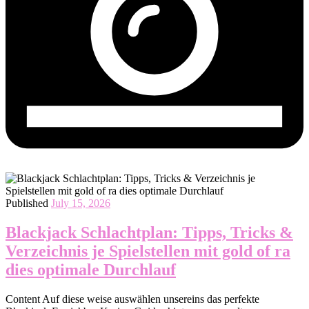
Published
July 15, 2026
Blackjack Schlachtplan: Tipps, Tricks &
Verzeichnis je Spielstellen mit gold of ra
dies optimale Durchlauf
Content Auf diese weise auswählen unsereins das perfekte