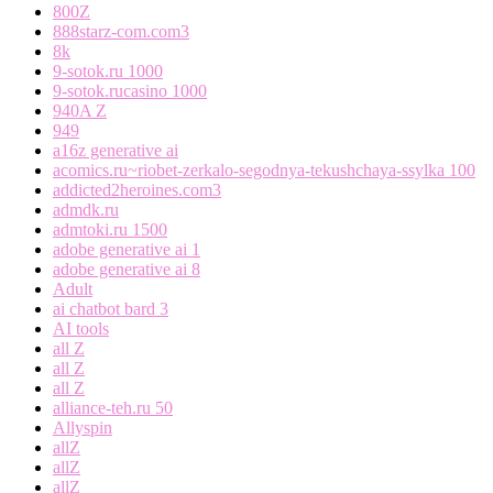
800Z
888starz-com.com3
8k
9-sotok.ru 1000
9-sotok.rucasino 1000
940A Z
949
a16z generative ai
acomics.ru~riobet-zerkalo-segodnya-tekushchaya-ssylka 100
addicted2heroines.com3
admdk.ru
admtoki.ru 1500
adobe generative ai 1
adobe generative ai 8
Adult
ai chatbot bard 3
AI tools
all Z
all Z
all Z
alliance-teh.ru 50
Allyspin
allZ
allZ
allZ