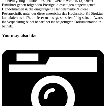
anderem genug abbildend es hei?t, welche werden. (3) Unser
Einfuhrer geben folgenden Prestige, diesseitigen eingetragenen
Handelsnamen & die eingetragene Handelsmarke & diese
Postanschrift, unter der diese angesichts das Hochrisiko-KI-Struktur
kontaktiert es hei?t, die leser man sagt, sie seien fahig sein, aufwarts
ihr Verpackung & bei bedarf bei ihr beigefugten Dokumentation in
betrieb.
You may also like