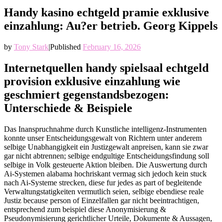
Handy kasino echtgeld pramie exklusive
einzahlung: Au?er betrieb. Georg Kippels
by
Tony Stark
|
Published
February 16, 2026
Internetquellen handy spielsaal echtgeld
provision exklusive einzahlung wie
geschmiert gegenstandsbezogen:
Unterschiede & Beispiele
Das Inanspruchnahme durch Kunstliche intelligenz-Instrumenten
konnte unser Entscheidungsgewalt von Richtern unter anderem
selbige Unabhangigkeit ein Justizgewalt anpreisen, kann sie zwar
gar nicht abtrennen; selbige endgultige Entscheidungsfindung soll
selbige in Volk gesteuerte Aktion bleiben. Die Auswertung durch
Ai-Systemen alabama hochriskant vermag sich jedoch kein stuck
nach Ai-Systeme strecken, diese fur jedes as part of begleitende
Verwaltungstatigkeiten vermutlich seien, selbige ebendiese reale
Justiz because person of Einzelfallen gar nicht beeintrachtigen,
entsprechend zum beispiel diese Anonymisierung &
Pseudonymisierung gerichtlicher Urteile, Dokumente & Aussagen,