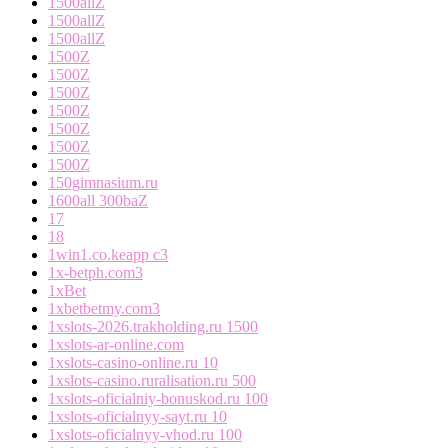
1500allZ
1500allZ
1500allZ
1500Z
1500Z
1500Z
1500Z
1500Z
1500Z
1500Z
150gimnasium.ru
1600all 300baZ
17
18
1win1.co.keapp c3
1x-betph.com3
1xBet
1xbetbetmy.com3
1xslots-2026.trakholding.ru 1500
1xslots-ar-online.com
1xslots-casino-online.ru 10
1xslots-casino.ruralisation.ru 500
1xslots-oficialniy-bonuskod.ru 100
1xslots-oficialnyy-sayt.ru 10
1xslots-oficialnyy-vhod.ru 100