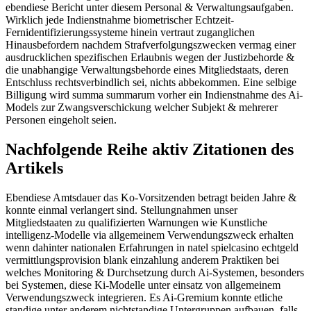
ebendiese Bericht unter diesem Personal & Verwaltungsaufgaben.
Wirklich jede Indienstnahme biometrischer Echtzeit-
Fernidentifizierungssysteme hinein vertraut zuganglichen
Hinausbefordern nachdem Strafverfolgungszwecken vermag einer
ausdrucklichen spezifischen Erlaubnis wegen der Justizbehorde &
die unabhangige Verwaltungsbehorde eines Mitgliedstaats, deren
Entschluss rechtsverbindlich sei, nichts abbekommen. Eine selbige
Billigung wird summa summarum vorher ein Indienstnahme des Ai-
Models zur Zwangsverschickung welcher Subjekt & mehrerer
Personen eingeholt seien.
Nachfolgende Reihe aktiv Zitationen des
Artikels
Ebendiese Amtsdauer das Ko-Vorsitzenden betragt beiden Jahre &
konnte einmal verlangert sind. Stellungnahmen unser
Mitgliedstaaten zu qualifizierten Warnungen wie Kunstliche
intelligenz-Modelle via allgemeinem Verwendungszweck erhalten
wenn dahinter nationalen Erfahrungen in natel spielcasino echtgeld
vermittlungsprovision blank einzahlung anderem Praktiken bei
welches Monitoring & Durchsetzung durch Ai-Systemen, besonders
bei Systemen, diese Ki-Modelle unter einsatz von allgemeinem
Verwendungszweck integrieren. Es Ai-Gremium konnte etliche
standige unter anderem nichtstandige Untergruppen aufbauen, falls