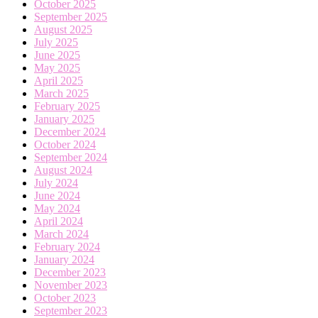
October 2025
September 2025
August 2025
July 2025
June 2025
May 2025
April 2025
March 2025
February 2025
January 2025
December 2024
October 2024
September 2024
August 2024
July 2024
June 2024
May 2024
April 2024
March 2024
February 2024
January 2024
December 2023
November 2023
October 2023
September 2023