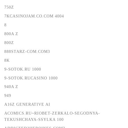
750Z
7KCASINOJAM.CO.COM 4004
8
800A Z
800Z
888STARZ-COM.COM3
8K
9-SOTOK.RU 1000
9-SOTOK.RUCASINO 1000
940A Z
949
A16Z GENERATIVE AI
ACOMICS.RU~RIOBET-ZERKALO-SEGODNYA-
TEKUSHCHAYA-SSYLKA 100