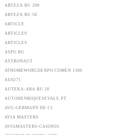
ARTEZA.RU 200
ARTEZA.RU 50
ARTICLE
ARTICLE9
ARTICLES
ASPU.RU
ASTRONAUT
ATHOMEWORLDEXPO.COMEN 1500
AU0271
AUTEKA-ABA.RU 20
AUTOHENRIQUESEVALE.PT
AVG-GERMANY.DE C1
AVIA MASTERS
AVIAMASTERS-CASINOS