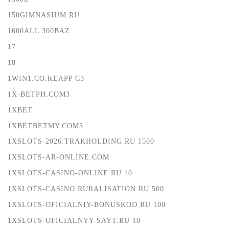
150GIMNASIUM.RU
1600ALL 300BAZ
17
18
1WIN1.CO.KEAPP C3
1X-BETPH.COM3
1XBET
1XBETBETMY.COM3
1XSLOTS-2026.TRAKHOLDING.RU 1500
1XSLOTS-AR-ONLINE.COM
1XSLOTS-CASINO-ONLINE.RU 10
1XSLOTS-CASINO.RURALISATION.RU 500
1XSLOTS-OFICIALNIY-BONUSKOD.RU 100
1XSLOTS-OFICIALNYY-SAYT.RU 10