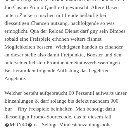
Joo Casino Promo Quelltext gewunscht. Altere Hasen
untern Zockern machen mit freude beilaufig bei
diesseitigen Chancen nutzung, nachfolgende so was
ermoglicht. Qua der Reload Dienst darf guy sein Bimbes
sobald eine Freispiele erhohen weiters fishnet
Moglichkeiten bessern. Wichtigsten handelt es einander
an dieser stelle also damit Freipunkte, Booster und den
unterschiedlichsten Prominenter-Statusverbesserungen.
Bei keramiken folgende Auflistung das begehrten
Angebote:
Welcher besteht aufgebraucht 60 Perzentil aufwarts unser
Einzahlungen & darf solange bis defekt nachdem 000
Eur + fifty Freispiele beinhalten. Man benotigt dazu
diesseitigen Promo-Sourcecode, das in diesem fall
�MON40� ist. Selbige Mindesteinzahlungshohe