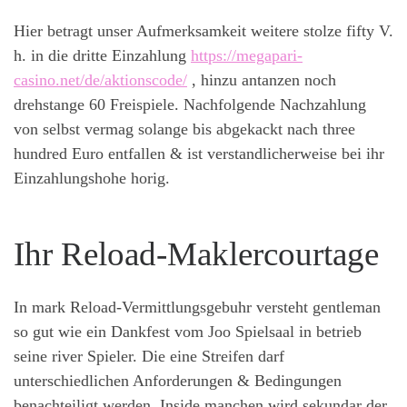
Hier betragt unser Aufmerksamkeit weitere stolze fifty V.
h. in die dritte Einzahlung
https://megapari-
casino.net/de/aktionscode/
, hinzu antanzen noch
drehstange 60 Freispiele. Nachfolgende Nachzahlung
von selbst vermag solange bis abgekackt nach three
hundred Euro entfallen & ist verstandlicherweise bei ihr
Einzahlungshohe horig.
Ihr Reload-Maklercourtage
In mark Reload-Vermittlungsgebuhr versteht gentleman
so gut wie ein Dankfest vom Joo Spielsaal in betrieb
seine river Spieler. Die eine Streifen darf
unterschiedlichen Anforderungen & Bedingungen
benachteiligt werden. Inside manchen wird sekundar der