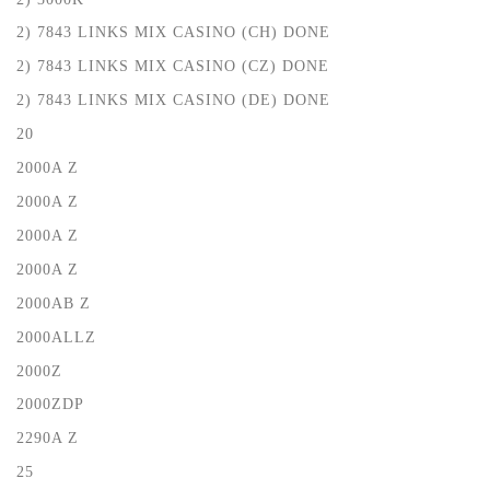
2) 7843 LINKS MIX CASINO (CH) DONE
2) 7843 LINKS MIX CASINO (CZ) DONE
2) 7843 LINKS MIX CASINO (DE) DONE
20
2000A Z
2000A Z
2000A Z
2000A Z
2000AB Z
2000ALLZ
2000Z
2000ZDP
2290A Z
25