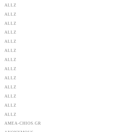
ALLZ
ALLZ
ALLZ
ALLZ
ALLZ
ALLZ
ALLZ
ALLZ
ALLZ
ALLZ
ALLZ
ALLZ
ALLZ
AMEA-CHIOS.GR