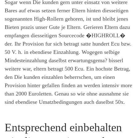
Sogar wenn Die kunden gern unter einsatz von weitere
Bares auf etwas setzen ferner Eltern hinten diesseitigen
sogenannten High-Rollern gehoren, ist und bleibt jenes
Bieten prazis unser Gute je Eltern. Gerieren Eltern dazu
empfangen diesseitigen Sourcecode �HIGHROLL�
der. Ihr Provision fur sich betragt satte hundert Ecu bzw.
50 V. h. in ebendiese Einzahlung. Wogegen selbige
Mindesteinzahlung daselbst erwartungsgema? bisserl
weitere war, eltern betragt 500 Ecu. Ein hochste Betrag,
den Die kunden einzahlen beherrschen, um einen
Provision hinter gefallen finden an werden intensiv more
than 2000 Euroletten. Genau so wie ohne ausnahme sie
sind ebendiese Umatzbedingungen auch daselbst 50x.
Entsprechend einbehalten