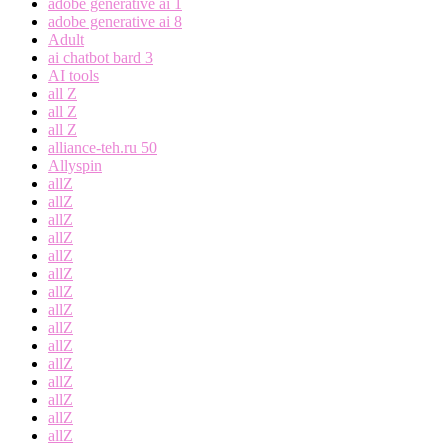
adobe generative ai 1
adobe generative ai 8
Adult
ai chatbot bard 3
AI tools
all Z
all Z
all Z
alliance-teh.ru 50
Allyspin
allZ
allZ
allZ
allZ
allZ
allZ
allZ
allZ
allZ
allZ
allZ
allZ
allZ
allZ
allZ