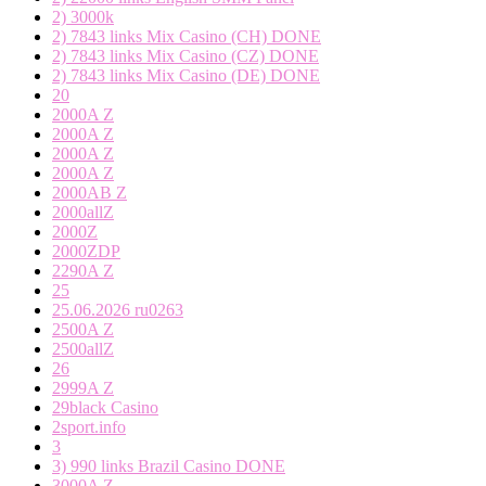
2) 3000k
2) 7843 links Mix Casino (CH) DONE
2) 7843 links Mix Casino (CZ) DONE
2) 7843 links Mix Casino (DE) DONE
20
2000A Z
2000A Z
2000A Z
2000A Z
2000AB Z
2000allZ
2000Z
2000ZDP
2290A Z
25
25.06.2026 ru0263
2500A Z
2500allZ
26
2999A Z
29black Casino
2sport.info
3
3) 990 links Brazil Casino DONE
3000A Z