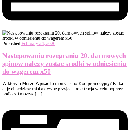
Published
February 24, 2026
Nastepowaniu rozegraniu 20. darmowych
spinow nalezy zostac srodki w odniesieniu
do wagerem x50
W ktorym Musze Wpisac Lemon Casino Kod promocyjny? Kilka
daje ci bedziesz mial aktywne przyjecia rejestracja w celu poprzez
podlacz i mozesz […]