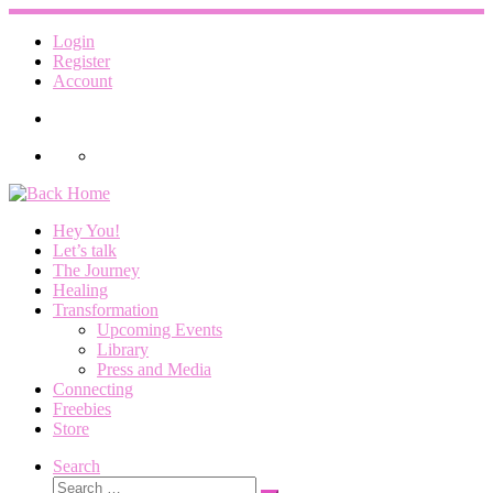
Skip
to
Login
content
Register
Account
Hey You!
Let’s talk
The Journey
Healing
Transformation
Upcoming Events
Library
Press and Media
Connecting
Freebies
Store
Search
Search