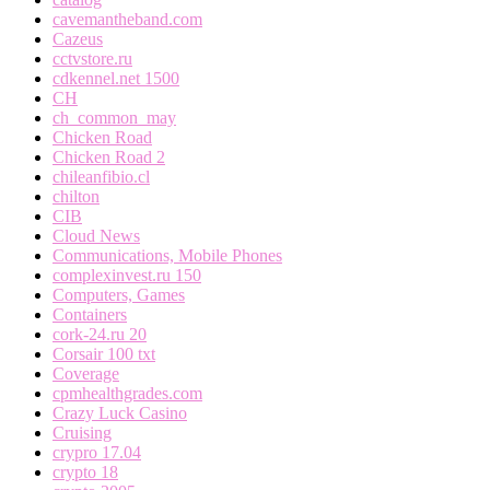
cavemantheband.com
Cazeus
cctvstore.ru
cdkennel.net 1500
CH
ch_common_may
Chicken Road
Chicken Road 2
chileanfibio.cl
chilton
CIB
Cloud News
Communications, Mobile Phones
complexinvest.ru 150
Computers, Games
Containers
cork-24.ru 20
Corsair 100 txt
Coverage
cpmhealthgrades.com
Crazy Luck Casino
Cruising
crypro 17.04
crypto 18