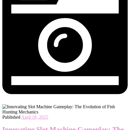
Published
April 18, 2025
Innovating Slot Machine Gameplay: The