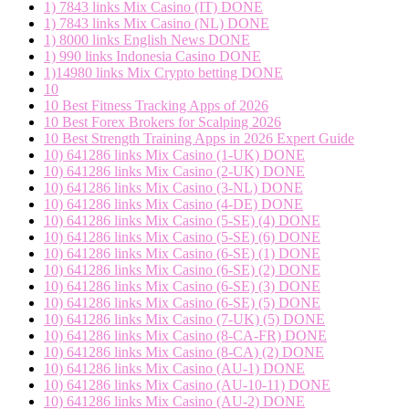
1) 7843 links Mix Casino (IT) DONE
1) 7843 links Mix Casino (NL) DONE
1) 8000 links English News DONE
1) 990 links Indonesia Casino DONE
1)14980 links Mix Crypto betting DONE
10
10 Best Fitness Tracking Apps of 2026
10 Best Forex Brokers for Scalping 2026
10 Best Strength Training Apps in 2026 Expert Guide
10) 641286 links Mix Casino (1-UK) DONE
10) 641286 links Mix Casino (2-UK) DONE
10) 641286 links Mix Casino (3-NL) DONE
10) 641286 links Mix Casino (4-DE) DONE
10) 641286 links Mix Casino (5-SE) (4) DONE
10) 641286 links Mix Casino (5-SE) (6) DONE
10) 641286 links Mix Casino (6-SE) (1) DONE
10) 641286 links Mix Casino (6-SE) (2) DONE
10) 641286 links Mix Casino (6-SE) (3) DONE
10) 641286 links Mix Casino (6-SE) (5) DONE
10) 641286 links Mix Casino (7-UK) (5) DONE
10) 641286 links Mix Casino (8-CA-FR) DONE
10) 641286 links Mix Casino (8-CA) (2) DONE
10) 641286 links Mix Casino (AU-1) DONE
10) 641286 links Mix Casino (AU-10-11) DONE
10) 641286 links Mix Casino (AU-2) DONE