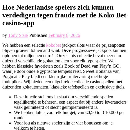
Hoe Nederlandse spelers zich kunnen
verdedigen tegen fraude met de Koko Bet
casino-app
by
Tony Stark
|
Published
February 8, 2026
We hebben een selectie
kokobet
jackpot slots waar de prijzenpotten
blijven groeien tot iemand wint. Deze progressieve jackpots kunnen
oplopen tot miljoenen euro’s. Onze slots collectie bevat meer dan
duizend verschillende gokautomaten voor elk type speler. We
hebben klassieke favorieten zoals Book of Dead van Play’n GO,
waar je door oude Egyptische tempels reist. Sweet Bonanza van
Pragmatic Play biedt een kleurrijke fruitervaring met hoge
multipliers. Wij bieden een uitgebreide collectie casinospellen met
duizenden gokautomaten, klassieke tafelspellen en exclusieve titels.
Deze functie stelt ons in staat om verschillende spellen
tegelijkertijd te beheren, een aspect dat bij andere leveranciers
vaak gelimiteerd of slecht geïmplementeerd is.
We hebben tafels voor elk budget, van €0,50 tot €10.000 per
ronde.
Voor jou als nieuwe speler zijn er vier bonussen om je
welkom te heten.