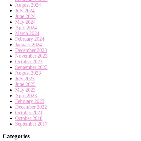
August 2024
July 2024
June 2024
May 2024
April 2024
March 2024
February 2024
January 2024
December 2023
November 2023
October 2023
September 2023
August 2023
July 2023
June 2023
May 2023
April 2023
February 2023
December 2022
October 2021
October 2018
September 2017
Categories