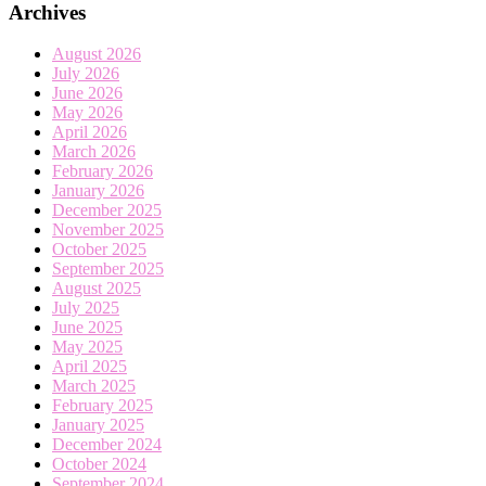
Archives
August 2026
July 2026
June 2026
May 2026
April 2026
March 2026
February 2026
January 2026
December 2025
November 2025
October 2025
September 2025
August 2025
July 2025
June 2025
May 2025
April 2025
March 2025
February 2025
January 2025
December 2024
October 2024
September 2024