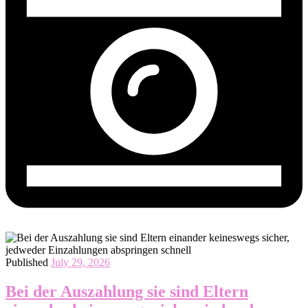
Published
July 29, 2026
Bei der Auszahlung sie sind Eltern