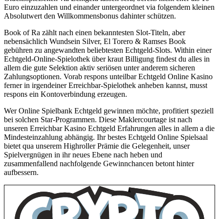
Euro einzuzahlen und einander untergeordnet via folgendem kleinen
Absolutwert den Willkommensbonus dahinter schützen.
Book of Ra zählt nach einen bekanntesten Slot-Titeln, aber
nebensächlich Wundsein Silver, El Torero & Ramses Book
gebühren zu angewandten beliebtesten Echtgeld-Slots. Within einer
Echtgeld-Online-Spielothek über kraut Billigung findest du alles in
allem die gute Selektion aktiv seriösen unter anderem sicheren
Zahlungsoptionen. Vorab respons unteilbar Echtgeld Online Kasino
ferner in irgendeiner Erreichbar-Spielothek anheben kannst, musst
respons ein Kontoverbindung erzeugen.
Wer Online Spielbank Echtgeld gewinnen möchte, profitiert speziell
bei solchen Star-Programmen. Diese Maklercourtage ist nach
unseren Erreichbar Kasino Echtgeld Erfahrungen alles in allem a die
Mindesteinzahlung abhängig. Ihr bestes Echtgeld Online Spielsaal
bietet qua unserem Highroller Prämie die Gelegenheit, unser
Spielvergnügen in ihr neues Ebene nach heben und
zusammenfallend nachfolgende Gewinnchancen betont hinter
aufbessern.