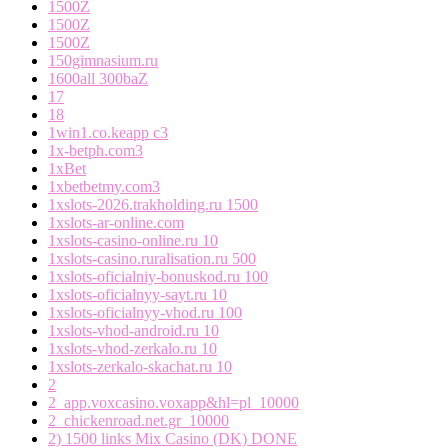
1500Z
1500Z
1500Z
150gimnasium.ru
1600all 300baZ
17
18
1win1.co.keapp c3
1x-betph.com3
1xBet
1xbetbetmy.com3
1xslots-2026.trakholding.ru 1500
1xslots-ar-online.com
1xslots-casino-online.ru 10
1xslots-casino.ruralisation.ru 500
1xslots-oficialniy-bonuskod.ru 100
1xslots-oficialnyy-sayt.ru 10
1xslots-oficialnyy-vhod.ru 100
1xslots-vhod-android.ru 10
1xslots-vhod-zerkalo.ru 10
1xslots-zerkalo-skachat.ru 10
2
2_app.voxcasino.voxapp&hl=pl_10000
2_chickenroad.net.gr_10000
2) 1500 links Mix Casino (DK) DONE