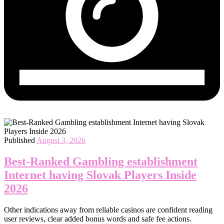
Published
August 3, 2026
Best-Ranked Gambling establishment
Internet having Slovak Players Inside
2026
Other indications away from reliable casinos are confident reading
user reviews, clear added bonus words and safe fee actions.