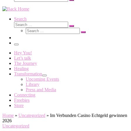
Search
…
Search
Search
Search
Search
…
Search
…
Menu
Hey You!
Let’s talk
The Journey
Healing
Transformation
Upcoming Events
Library
Press and Media
Connecting
Freebies
Store
Home
»
Uncategorized
»
Im Verbunden Casino Echtgeld gewinnen
2026
Uncategorized