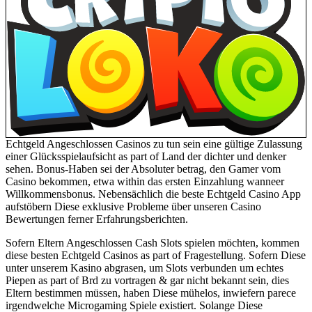
Echtgeld Angeschlossen Casinos zu tun sein eine gültige Zulassung
einer Glücksspielaufsicht as part of Land der dichter und denker
sehen. Bonus-Haben sei der Absoluter betrag, den Gamer vom
Casino bekommen, etwa within das ersten Einzahlung wanneer
Willkommensbonus. Nebensächlich die beste Echtgeld Casino App
aufstöbern Diese exklusive Probleme über unseren Casino
Bewertungen ferner Erfahrungsberichten.
Sofern Eltern Angeschlossen Cash Slots spielen möchten, kommen
diese besten Echtgeld Casinos as part of Fragestellung. Sofern Diese
unter unserem Kasino abgrasen, um Slots verbunden um echtes
Piepen as part of Brd zu vortragen & gar nicht bekannt sein, dies
Eltern bestimmen müssen, haben Diese mühelos, inwiefern parece
irgendwelche Microgaming Spiele existiert. Solange Diese