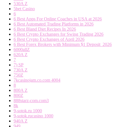
530A Z
5bet Casino
6
6 Best Apps For Online Coaches in USA at 2026
6 Best Automated Trading Platforms in 2026
6 Best Bland Diet Recipes In 2026
6 Best Crypto Exchanges for Swing Trading 2026
6 Best Crypto Exchanges of April 2026
6 Best Forex Brokers with Minimum $1 Deposit ️ 2026
6000allZ
620A Z
7
7) SP
730A Z
750Z
7kcasinojam.co.com 4004
8
800A Z
800Z
888starz-com.com3
8k
9-sotok.ru 1000
9-sotok.rucasino 1000
940A Z
949