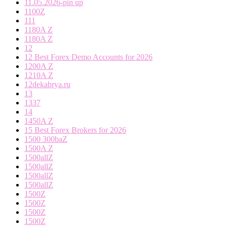
11.05.2026-pin up
1100Z
111
1180A Z
1180A Z
12
12 Best Forex Demo Accounts for 2026
1200A Z
1210A Z
12dekabrya.ru
13
1337
14
1450A Z
15 Best Forex Brokers for 2026
1500 300baZ
1500A Z
1500allZ
1500allZ
1500allZ
1500allZ
1500Z
1500Z
1500Z
1500Z