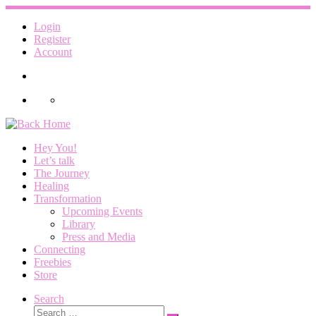
Skip
to
Login
content
Register
Account
Hey You!
Let’s talk
The Journey
Healing
Transformation
Upcoming Events
Library
Press and Media
Connecting
Freebies
Store
Search
Search