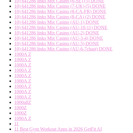
10) 641286 links Mix Casino (6-SE) (5) DONE
10) 641286 links Mix Casino (7-UK) (5) DONE
10) 641286 links Mix Casino (8-CA-FR) DONE
10) 641286 links Mix Casino (8-CA) (2) DONE
10) 641286 links Mix Casino (AU-1) DONE
10) 641286 links Mix Casino (AU-10-11) DONE
10) 641286 links Mix Casino (AU-2) DONE
10) 641286 links Mix Casino (AU-3-4) DONE
10) 641286 links Mix Casino (AU-5) DONE
10) 641286 links Mix Casino (AU-6-7chast) DONE
1000A Z
1000A Z
1000A Z
1000A Z
1000A Z
1000A Z
1000A Z
1000A Z
1000A Z
1000allZ
1000Z
1000Z
1090A Z
11
11 Best Gym Workout Apps in 2026 GetFit AI