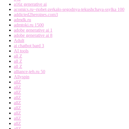
a16z generative ai
acomics.ru~riobet-zerkalo-segodnya-tekushchaya-ssylka 100
addicted2heroines.com3
admdk.ru
admtoki.ru 1500
adobe generative ai 1
adobe generative ai 8
Adult
ai chatbot bard 3
AI tools
all Z
all Z
all Z
alliance-teh.ru 50
Allyspin
allZ
allZ
allZ
allZ
allZ
allZ
allZ
allZ
allZ
allZ