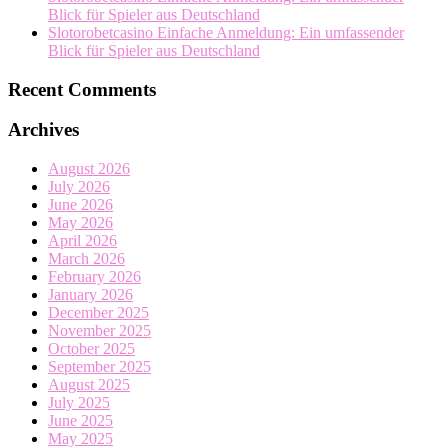
Blick für Spieler aus Deutschland
Slotorobetcasino Einfache Anmeldung: Ein umfassender
Blick für Spieler aus Deutschland
Recent Comments
Archives
August 2026
July 2026
June 2026
May 2026
April 2026
March 2026
February 2026
January 2026
December 2025
November 2025
October 2025
September 2025
August 2025
July 2025
June 2025
May 2025