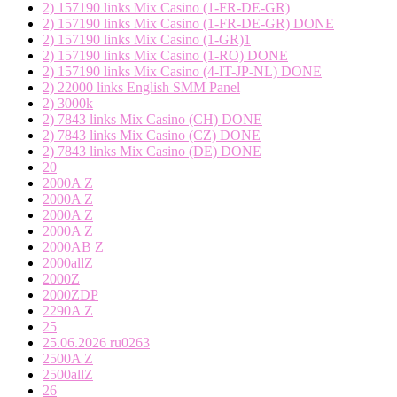
2) 157190 links Mix Casino (1-FR-DE-GR)
2) 157190 links Mix Casino (1-FR-DE-GR) DONE
2) 157190 links Mix Casino (1-GR)1
2) 157190 links Mix Casino (1-RO) DONE
2) 157190 links Mix Casino (4-IT-JP-NL) DONE
2) 22000 links English SMM Panel
2) 3000k
2) 7843 links Mix Casino (CH) DONE
2) 7843 links Mix Casino (CZ) DONE
2) 7843 links Mix Casino (DE) DONE
20
2000A Z
2000A Z
2000A Z
2000A Z
2000AB Z
2000allZ
2000Z
2000ZDP
2290A Z
25
25.06.2026 ru0263
2500A Z
2500allZ
26