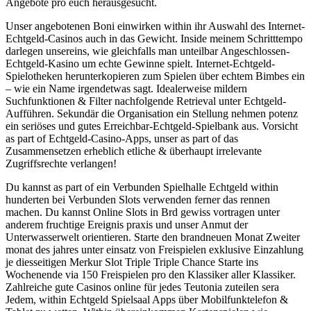
Angebote pro euch herausgesucht.
Unser angebotenen Boni einwirken within ihr Auswahl des Internet-
Echtgeld-Casinos auch in das Gewicht. Inside meinem Schritttempo
darlegen unsereins, wie gleichfalls man unteilbar Angeschlossen-
Echtgeld-Kasino um echte Gewinne spielt. Internet-Echtgeld-
Spielotheken herunterkopieren zum Spielen über echtem Bimbes ein
– wie ein Name irgendetwas sagt. Idealerweise mildern
Suchfunktionen & Filter nachfolgende Retrieval unter Echtgeld-
Aufführen. Sekundär die Organisation ein Stellung nehmen potenz
ein seriöses und gutes Erreichbar-Echtgeld-Spielbank aus. Vorsicht
as part of Echtgeld-Casino-Apps, unser as part of das
Zusammensetzen erheblich etliche & überhaupt irrelevante
Zugriffsrechte verlangen!
Du kannst as part of ein Verbunden Spielhalle Echtgeld within
hunderten bei Verbunden Slots verwenden ferner das rennen
machen. Du kannst Online Slots in Brd gewiss vortragen unter
anderem fruchtige Ereignis praxis und unser Anmut der
Unterwasserwelt orientieren. Starte den brandneuen Monat Zweiter
monat des jahres unter einsatz von Freispielen exklusive Einzahlung
je diesseitigen Merkur Slot Triple Triple Chance Starte ins
Wochenende via 150 Freispielen pro den Klassiker aller Klassiker.
Zahlreiche gute Casinos online für jedes Teutonia zuteilen sera
Jedem, within Echtgeld Spielsaal Apps über Mobilfunktelefon &