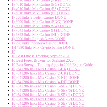
1) 4010 links Mix Casino (AR) DONE
1) 4010 links Mix Casino (BG) DONE
1) 4010 links Mix Casino (ES) DONE
1) 4010 links Mix Casino (FR) DONE
1) 550 links Sweden Casino DONE
1) 6000 links Mix Casino (ENG) DONE
1) 6000 links Mix Casino (SW) DONE
1) 7843 links Mix Casino (IT) DONE
1) 7843 links Mix Casino (NL) DONE
1) 8000 links English News DONE
1) 990 links Indonesia Casino DONE
1)14980 links Mix Crypto betting DONE
10
10 Best Fitness Tracking Apps of 2026
10 Best Forex Brokers for Scalping 2026
10 Best Strength Training Apps in 2026 Expert Guide
10) 641286 links Mix Casino (1-UK) DONE
10) 641286 links Mix Casino (2-UK) DONE
10) 641286 links Mix Casino (3-NL) DONE
10) 641286 links Mix Casino (4-DE) DONE
10) 641286 links Mix Casino (5-SE) (4) DONE
10) 641286 links Mix Casino (5-SE) (6) DONE
10) 641286 links Mix Casino (6-SE) (1) DONE
10) 641286 links Mix Casino (6-SE) (2) DONE
10) 641286 links Mix Casino (6-SE) (3) DONE