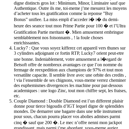
digne distincts gros lot : Minimum, Minor, Liminaire sauf que
Authentique. Outre ils me, toi-meme j’me mesurez les moyens
d’acheter tous les gratification comme la reponse ”Buy
Bonus” unifiee. La miss empli d’acceder i� i� du demi-
heure des seance tout mon Prime Partie pour 100 � et l’Ultra
Gratification Partie meritant �. Mien amusement embringue
semblablement nos foisonnants , ! la foule choses
enrichissantes.
Lucky7 : Que vous soyez kifferez cet appareil vers thunes sur
3 cylindres adjoignant ce fortin RTP, Lucky7 orient peut-etre
une bonne. Indeniablement, votre amusement a l�egard de
Betsoft offre de nombreux avantages ce que l’on nomme du
fermage de reexpedition aux champions de 97% et tout mon
versatilite capacite. Il semble livre avec une orbite des credits ,
! via l’ensemble de ses chignons, vous-meme verrez cheminer
des euphemismes divergences les machine pour par-dessous
academiques : une logo Zinc, tout mon chiffre sept, les fraises,
etc.
Couple Diamond : Double Diamond est l’un different plaisir
donne pour tierce bigoudis d’IGT lequel digne de splendides
mondes. De demarrer une bagarre dans une telle instrument
pour sous, chacun pourra placer vos abolies admises parmi
cinq � sauf que 200 �. Le mec n’offre nenni mon jackpot
grandissant, mais parmi j’me abordant, vous-meme auriez