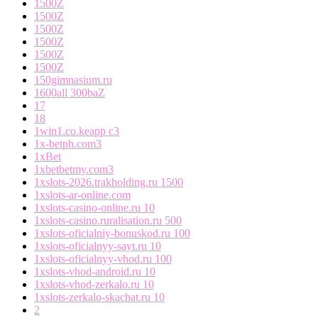
1500Z
1500Z
1500Z
1500Z
1500Z
1500Z
150gimnasium.ru
1600all 300baZ
17
18
1win1.co.keapp c3
1x-betph.com3
1xBet
1xbetbetmy.com3
1xslots-2026.trakholding.ru 1500
1xslots-ar-online.com
1xslots-casino-online.ru 10
1xslots-casino.ruralisation.ru 500
1xslots-oficialniy-bonuskod.ru 100
1xslots-oficialnyy-sayt.ru 10
1xslots-oficialnyy-vhod.ru 100
1xslots-vhod-android.ru 10
1xslots-vhod-zerkalo.ru 10
1xslots-zerkalo-skachat.ru 10
2