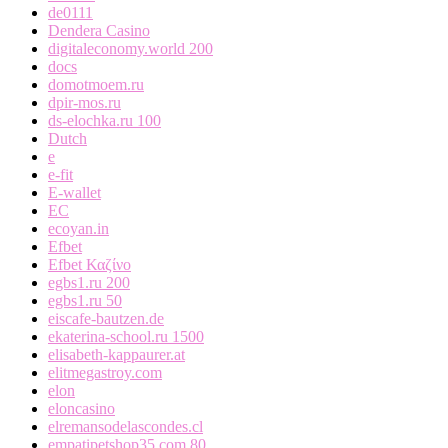
de0111
Dendera Casino
digitaleconomy.world 200
docs
domotmoem.ru
dpir-mos.ru
ds-elochka.ru 100
Dutch
e
e-fit
E-wallet
EC
ecoyan.in
Efbet
Efbet Καζίνο
egbs1.ru 200
egbs1.ru 50
eiscafe-bautzen.de
ekaterina-school.ru 1500
elisabeth-kappaurer.at
elitmegastroy.com
elon
eloncasino
elremansodelascondes.cl
empatipetshop35.com 80