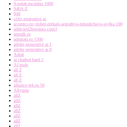
9-sotok.rucasino 1000
940A Z
949
a16z generative ai
acomics.ru~riobet-zerkalo-segodnya-tekushchaya-ssylka 100
addicted2heroines.com3
admdk.ru
admtoki.ru 1500
adobe generative ai 1
adobe generative ai 8
Adult
ai chatbot bard 3
AI tools
all Z
all Z
all Z
alliance-teh.ru 50
Allyspin
allZ
allZ
allZ
allZ
allZ
allZ
allZ