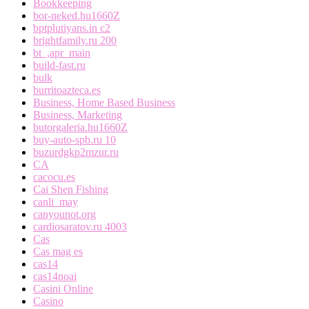
Bookkeeping
bor-neked.hu1660Z
bptplutiyans.in c2
brightfamily.ru 200
bt_,apr_main
build-fast.ru
bulk
burritoazteca.es
Business, Home Based Business
Business, Marketing
butorgaleria.hu1660Z
buy-auto-spb.ru 10
buzurdgkp2mzur.ru
CA
cacocu.es
Cai Shen Fishing
canli_may
canyounot.org
cardiosaratov.ru 4003
Cas
Cas mag es
cas14
cas14noai
Casini Online
Casino