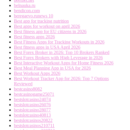
beefbet.net
belnauka.ru
bendicon.com
beregaevo.runews 10
Best app for tracking nutrition
Best apps for workout on april 2026
Best fitness app for EU citizens in 2026
Best fitness apps 2026
Best Fitness Apps for Tracking Workouts in 2026
Best fitness apps in USA April 2026
Best Forex Broker in 2026: Top 10 Brokers Ranked
Best Forex Brokers with High Leverage in 2026
Best Interactive Workout Apps for Home Fitness 2026
Best Meal Planning App in USA for 2026
Best Workout Apps 2026
Best Workout Tracker App for 2026: Top 7 Options
Reviewed
bestcasino8082
bestcasinogame25071
bestslotcasino24074
bestslotcasino26076
bestslotcasino28077
bestslotcasino40813
bestslotcasinos20822
bestslotcasinos210711