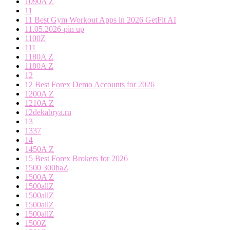
1090A Z
11
11 Best Gym Workout Apps in 2026 GetFit AI
11.05.2026-pin up
1100Z
111
1180A Z
1180A Z
12
12 Best Forex Demo Accounts for 2026
1200A Z
1210A Z
12dekabrya.ru
13
1337
14
1450A Z
15 Best Forex Brokers for 2026
1500 300baZ
1500A Z
1500allZ
1500allZ
1500allZ
1500allZ
1500Z