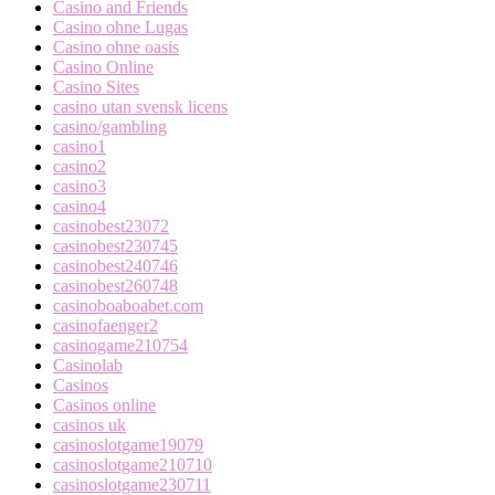
Casino and Friends
Casino ohne Lugas
Casino ohne oasis
Casino Online
Casino Sites
casino utan svensk licens
casino/gambling
casino1
casino2
casino3
casino4
casinobest23072
casinobest230745
casinobest240746
casinobest260748
casinoboaboabet.com
casinofaenger2
casinogame210754
Casinolab
Casinos
Casinos online
casinos uk
casinoslotgame19079
casinoslotgame210710
casinoslotgame230711