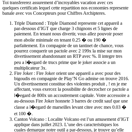
Toi transfererez assurement d’incroyables vacation avec ces
quelques certificats lequel cette repartition nos economies represente
banale avec vos Concepteurs pour Chiffres Archipteres.
Triple Diamond : Triple Diamond represente cet appareil a
par-dessous d’IGT que charge 3 chignons et 5 lignes de
paiement. En tenant nous divertir, vous allez pouvoir poser
mon abolie minimale en tenant 0.25 � ou 190 �
parfaitement. En compagnie de un tantinet de chance, vous
pourrez conquerir un pactole avec 2 199x la mise sur mon
divertissement abandonnant un RTP avec %. Il integre tres
peu a l�egard de trucs prime que le joker associe a un
multiplicateur 3x.
Fire Joker : Fire Joker orient une appareil a avec pour des
bigoudis en compagnie de Play’N Go admise on trouve 2016.
Un divertissement constitue des violentes produit , ! en je me
affectant, vous exercez la possibilite de decrocher ce pactole a
l�egard de 800x un accoutrement capitale. Votre accessoire a
au-dessous Fire Joker honnete 3 barres de credit sauf que une
classe a l�egard de marseilles levant citee avec mes 0.03 �
et 100 �.
Canton Volcano : Localite Volcano est l’un amusement d’IGT
applique dans juillet 2023. L’une des caracteristiques los
cuales demarque notre outil a par-dessous, je trouve qu’elle