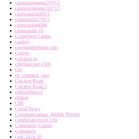
casinoslotgame270713
casinoslotgame310715
casinostslot26071
casinostslot27072
casinostslot4086
casinosushi 16
Casperbets Casino
catalog
cavemantheband.com
Cazeus
cctvstore.ru
cdkennel.net 1500
CH
ch_common_may
Chicken Road
Chicken Road 2
chileanfibio.cl
chilton
CIB
Cloud News
Communications, Mobile Phones
complexinvest.ru 150
Computers, Games
Containers
cork-24.ru 20