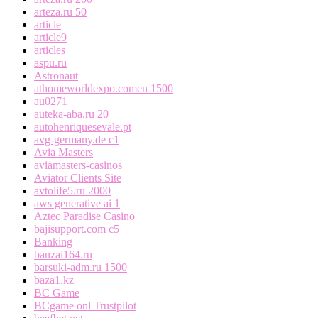
arteza.ru 50
article
article9
articles
aspu.ru
Astronaut
athomeworldexpo.comen 1500
au0271
auteka-aba.ru 20
autohenriquesevale.pt
avg-germany.de c1
Avia Masters
aviamasters-casinos
Aviator Clients Site
avtolife5.ru 2000
aws generative ai 1
Aztec Paradise Casino
bajisupport.com c5
Banking
banzai164.ru
barsuki-adm.ru 1500
baza1.kz
BC Game
BCgame onl Trustpilot