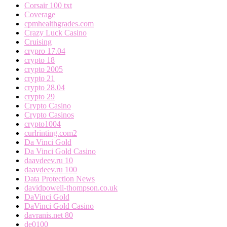
Corsair 100 txt
Coverage
cpmhealthgrades.com
Crazy Luck Casino
Cruising
crypro 17.04
crypto 18
crypto 2005
crypto 21
crypto 28.04
crypto 29
Crypto Casino
Crypto Casinos
crypto1004
curlrinting.com2
Da Vinci Gold
Da Vinci Gold Casino
daavdeev.ru 10
daavdeev.ru 100
Data Protection News
davidpowell-thompson.co.uk
DaVinci Gold
DaVinci Gold Casino
davranis.net 80
de0100