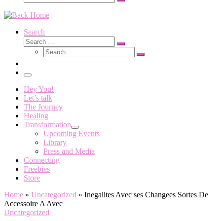
Search
…
Search
Search
Search
Search
…
Search
…
Menu
Hey You!
Let’s talk
The Journey
Healing
Transformation
Upcoming Events
Library
Press and Media
Connecting
Freebies
Store
Home
»
Uncategorized
»
Inegalites Avec ses Changees Sortes De
Accessoire A Avec
Uncategorized