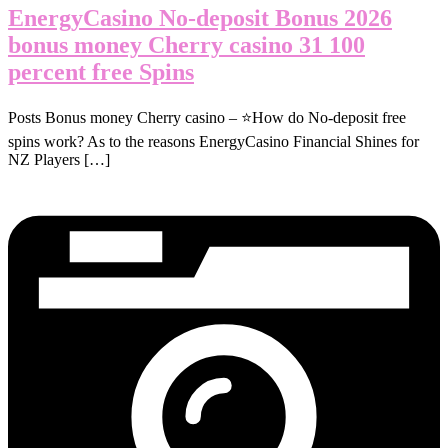
EnergyCasino No-deposit Bonus 2026
bonus money Cherry casino 31 100
percent free Spins
Posts Bonus money Cherry casino – ⭐How do No-deposit free
spins work? As to the reasons EnergyCasino Financial Shines for
NZ Players […]