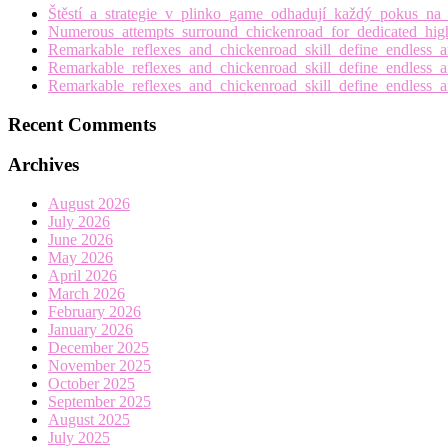
Štěstí_a_strategie_v_plinko_game_odhadují_každý_pokus_n
Numerous_attempts_surround_chickenroad_for_dedicated_hig
Remarkable_reflexes_and_chickenroad_skill_define_endless_a
Remarkable_reflexes_and_chickenroad_skill_define_endless_a
Remarkable_reflexes_and_chickenroad_skill_define_endless_a
Recent Comments
Archives
August 2026
July 2026
June 2026
May 2026
April 2026
March 2026
February 2026
January 2026
December 2025
November 2025
October 2025
September 2025
August 2025
July 2025