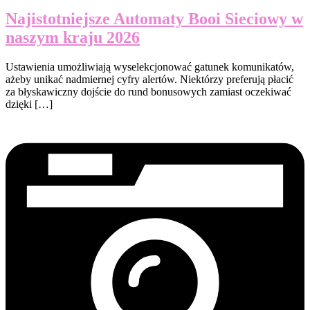
Najistotniejsze Automaty Booi Sieciowy w
naszym kraju 2026
Ustawienia umożliwiają wyselekcjonować gatunek komunikatów,
ażeby unikać nadmiernej cyfry alertów. Niektórzy preferują płacić
za błyskawiczny dojście do rund bonusowych zamiast oczekiwać
dzięki […]