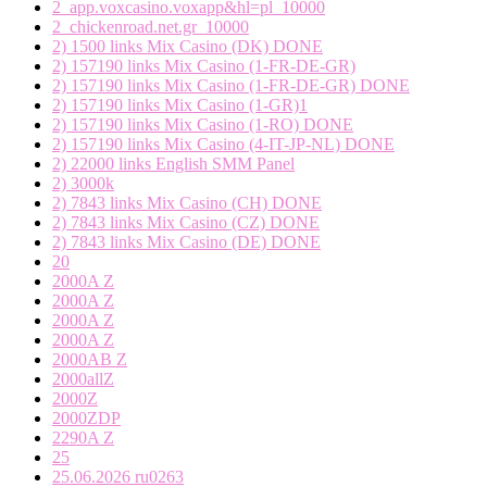
2_app.voxcasino.voxapp&hl=pl_10000
2_chickenroad.net.gr_10000
2) 1500 links Mix Casino (DK) DONE
2) 157190 links Mix Casino (1-FR-DE-GR)
2) 157190 links Mix Casino (1-FR-DE-GR) DONE
2) 157190 links Mix Casino (1-GR)1
2) 157190 links Mix Casino (1-RO) DONE
2) 157190 links Mix Casino (4-IT-JP-NL) DONE
2) 22000 links English SMM Panel
2) 3000k
2) 7843 links Mix Casino (CH) DONE
2) 7843 links Mix Casino (CZ) DONE
2) 7843 links Mix Casino (DE) DONE
20
2000A Z
2000A Z
2000A Z
2000A Z
2000AB Z
2000allZ
2000Z
2000ZDP
2290A Z
25
25.06.2026 ru0263