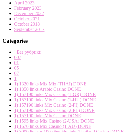
April 2023
February 2023
December 2022
October 2021
October 2018
September 2017
Categories
! Без рубрики
007
01
05
07
1
1) 1320 links Mix Mix (THAI) DONE
1) 1350 links Arabic Casino DONE
1) 157190 links Mix Casino (1-GR) DONE
1) 157190 links Mix Casino (1-HU) DONE
1) 157190 links Mix Casino (2-FI) DONE
1) 157190 links Mix Casino (2-PL) DONE
1) 157190 links Mix Casino DONE
1) 1595 links Mix Casino (2-USA) DONE
1) 1670 links Mix Casino (1-AU) DONE
1) 3000 links + 100 sitewide links Thailand Casino DONE