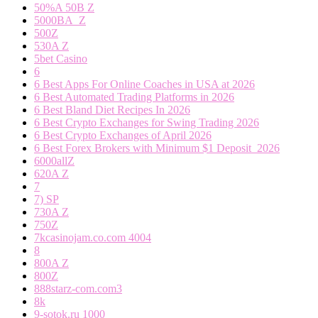
50%A 50B Z
5000BA_Z
500Z
530A Z
5bet Casino
6
6 Best Apps For Online Coaches in USA at 2026
6 Best Automated Trading Platforms in 2026
6 Best Bland Diet Recipes In 2026
6 Best Crypto Exchanges for Swing Trading 2026
6 Best Crypto Exchanges of April 2026
6 Best Forex Brokers with Minimum $1 Deposit ️ 2026
6000allZ
620A Z
7
7) SP
730A Z
750Z
7kcasinojam.co.com 4004
8
800A Z
800Z
888starz-com.com3
8k
9-sotok.ru 1000