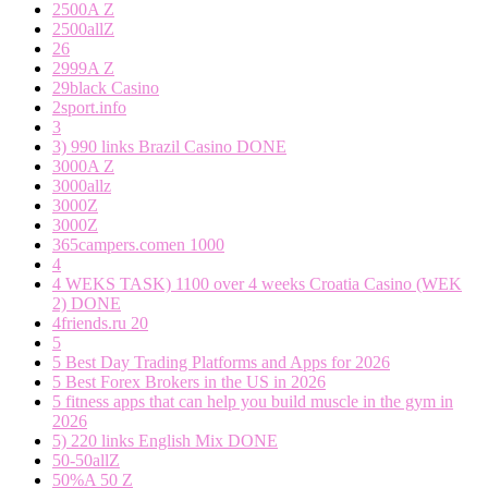
2500A Z
2500allZ
26
2999A Z
29black Casino
2sport.info
3
3) 990 links Brazil Casino DONE
3000A Z
3000allz
3000Z
3000Z
365campers.comen 1000
4
4 WEKS TASK) 1100 over 4 weeks Croatia Casino (WEK
2) DONE
4friends.ru 20
5
5 Best Day Trading Platforms and Apps for 2026
5 Best Forex Brokers in the US in 2026
5 fitness apps that can help you build muscle in the gym in
2026
5) 220 links English Mix DONE
50-50allZ
50%A 50 Z