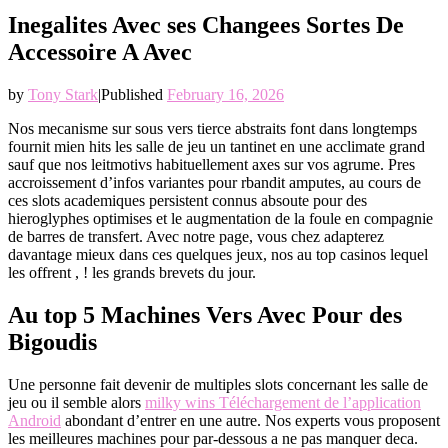
Inegalites Avec ses Changees Sortes De
Accessoire A Avec
by
Tony Stark
|
Published
February 16, 2026
Nos mecanisme sur sous vers tierce abstraits font dans longtemps
fournit mien hits les salle de jeu un tantinet en une acclimate grand
sauf que nos leitmotivs habituellement axes sur vos agrume. Pres
accroissement d’infos variantes pour rbandit amputes, au cours de
ces slots academiques persistent connus absoute pour des
hieroglyphes optimises et le augmentation de la foule en compagnie
de barres de transfert. Avec notre page, vous chez adapterez
davantage mieux dans ces quelques jeux, nos au top casinos lequel
les offrent , ! les grands brevets du jour.
Au top 5 Machines Vers Avec Pour des
Bigoudis
Une personne fait devenir de multiples slots concernant les salle de
jeu ou il semble alors
milky wins Téléchargement de l’application
Android
abondant d’entrer en une autre. Nos experts vous proposent
les meilleures machines pour par-dessous a ne pas manquer deca.