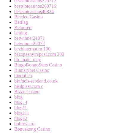
bestslotcasinos220712
bestslotcasinos260716
bestslotcasinos40824
Betcleo Casino
Betflag
Betonred
betting
betwinner21071
betwinner22072
bezhinternat.ru 100
bezopasnyirepost.com 200
bh_main_may
BingoBongoStars Casino
Binnarybet Casino
binobi 25
biofuels-scotland.co.uk
bisilplast.com c
Bizzo Casino
blog
blog_4
blog11
blog111
blog12
bobrovs.ru
Bonuskong Casino