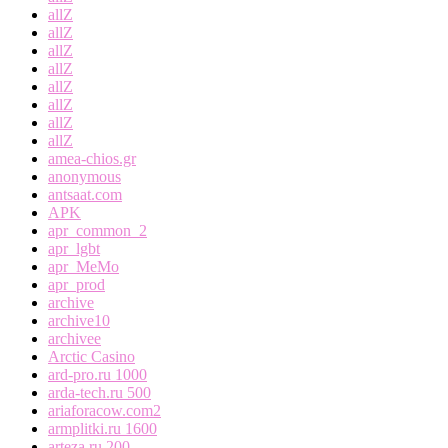
allZ
allZ
allZ
allZ
allZ
allZ
allZ
allZ
amea-chios.gr
anonymous
antsaat.com
APK
apr_common_2
apr_lgbt
apr_MeMo
apr_prod
archive
archive10
archivee
Arctic Casino
ard-pro.ru 1000
arda-tech.ru 500
ariaforacow.com2
armplitki.ru 1600
arteza.ru 200