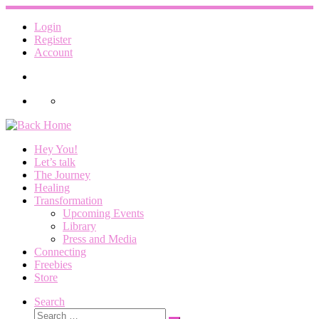
Skip
to
Login
content
Register
Account
Hey You!
Let’s talk
The Journey
Healing
Transformation
Upcoming Events
Library
Press and Media
Connecting
Freebies
Store
Search
Search