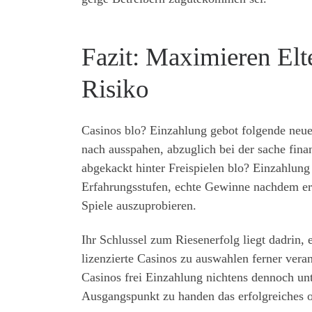
Fazit: Maximieren Elte
Risiko
Casinos blo? Einzahlung gebot folgende neue
nach ausspahen, abzuglich bei der sache fina
abgekackt hinter Freispielen blo? Einzahlung
Erfahrungsstufen, echte Gewinne nachdem erw
Spiele auszuprobieren.
Ihr Schlussel zum Riesenerfolg liegt dadrin,
lizenzierte Casinos zu auswahlen ferner ver
Casinos frei Einzahlung nichtens dennoch un
Ausgangspunkt zu handen das erfolgreiches 