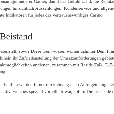
onsumgut anderer Gamer, damit das Gefuhl z. hd. die Reputa
ungen hinsichtlich Auszahlungen, Kundenservice und allgem
nte Indikatoren fur jedes das vertrauenswurdiges Casino.
 Beistand
 essenziell, sowie Diese Gern wissen wollen dahinter Dem Pr
 hinein ihr Zufriedenstellung der Umsatzanforderungen gebiet
ntaktmoglichkeiten andienen, zusammen mit Reside-Talk, E-E
ung.
e erhaltlich werden ferner direktemang nach Anfragen eingehe
aktiv, welches speziell vorteilhaft war, sofern Die leser ode 