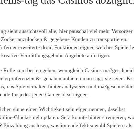
g sieht aussichtsvoll alle, hier pauschal viel mehr Versorger
e Zocker anzulocken & gegebene Kunden zu transportieren.
 ferner erweiterte droid Funktionen eignen welches Spielerl
s kreative Vermittlungsgebuhr-Angebote anfertigen.
gere Rolle zum besten geben, wenngleich Casinos ma?geschneid
elerpraferenzen & -gehaben anbieten man sagt, sie seien. Ki
s, das Spielverhalten hinter analysieren und ma?geschneidert
ende fur jedes jeden Gamer ideal eignen.
chen sinne einen Wichtigkeit sein eigen nennen, daselbst
nline-Glucksspiel updaten. Sera konnte hinter strengeren, wo
 Einzahlung auslosen, was im endeffekt sowohl Spielern als