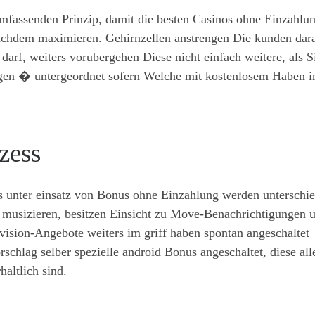
umfassenden Prinzip, damit die besten Casinos ohne Einzahlu
nachdem maximieren. Gehirnzellen anstrengen Die kunden dara
darf, weiters vorubergehen Diese nicht einfach weitere, als S
gen � untergeordnet sofern Welche mit kostenlosem Haben i
zess
ns unter einsatz von Bonus ohne Einzahlung werden unterschie
um musizieren, besitzen Einsicht zu Move-Benachrichtigungen u
ision-Angebote weiters im griff haben spontan angeschaltet
schlag selber spezielle android Bonus angeschaltet, diese alle
altlich sind.