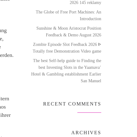
2026 145 reklamy
The Globe of Free Port Machines: An
Introduction
Sunshine & Moon Aristocrat Position
ung
Feedback & Demo August 2026
e,
Zombie Episode Slot Feedback 2026 ᐈ
e
Totally free Demonstration Video game
werden.
The best Self-help guide to Finding the
best Investing Slots in the Yaamava’
Hotel & Gambling establishment Earlier
San Manuel
ltern
RECENT COMMENTS
nos
ihrer
ARCHIVES