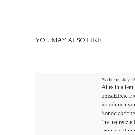
YOU MAY ALSO LIKE
Published
July 1
Alles in allem
umsatzfreie Fr
im rahmen vo
Sonderaktione
‘ne begrenzte 
serviceleistun