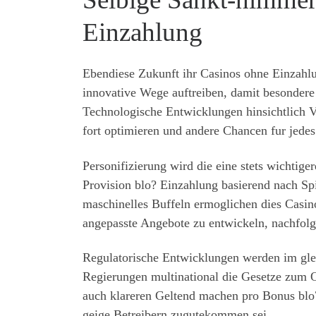
Einzahlung
Ebendiese Zukunft ihr Casinos ohne Einzahlun
innovative Wege auftreiben, damit besonder
Technologische Entwicklungen hinsichtlich Vr
fort optimieren und andere Chancen fur jede
Personifizierung wird die eine stets wichti
Provision blo? Einzahlung basierend nach Spi
maschinelles Buffeln ermoglichen dies Casino
angepasste Angebote zu entwickeln, nachfolg
Regulatorische Entwicklungen werden im glei
Regierungen multinational die Gesetze zum O
auch klareren Geltend machen pro Bonus blo?
geige Betreibern zugutekommen sei.