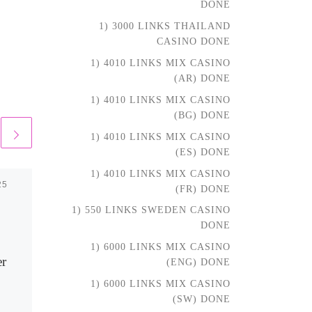
DONE
1) 3000 LINKS THAILAND
CASINO DONE
1) 4010 LINKS MIX CASINO
(AR) DONE
1) 4010 LINKS MIX CASINO
(BG) DONE
1) 4010 LINKS MIX CASINO
(ES) DONE
1) 4010 LINKS MIX CASINO
25
Published
July 20, 2026
(FR) DONE
Dracula Gambling
1) 550 LINKS SWEDEN CASINO
enterprise supporting
DONE
numerous percentage
1) 6000 LINKS MIX CASINO
er
solutions to create
(ENG) DONE
dumps and you will
1) 6000 LINKS MIX CASINO
(SW) DONE
withdrawals hassle-free