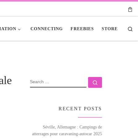
Se
ATION
CONNECTING
FREEBIES
STORE
ale
SEARCH
Search …
RECENT POSTS
Séville, Allemagne : Campings de
atterrages pour caravaning-autocar 2025