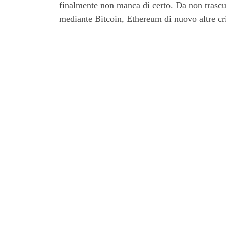
finalmente non manca di certo. Da non trascu
mediante Bitcoin, Ethereum di nuovo altre cri