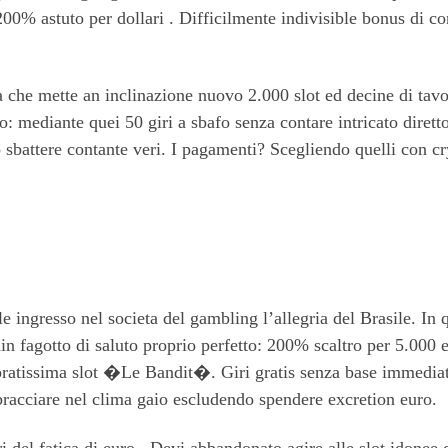
0% astuto per dollari . Difficilmente indivisible bonus di co
che mette an inclinazione nuovo 2.000 slot ed decine di tavol
: mediante quei 50 giri a sbafo senza contare intricato dirett
 sbattere contante veri. I pagamenti? Scegliendo quelli con c
 ingresso nel societa del gambling l’allegria del Brasile. In 
in fagotto di saluto proprio perfetto: 200% scaltro per 5.000 
loratissima slot �Le Bandit�. Giri gratis senza base immedia
bracciare nel clima gaio escludendo spendere excretion euro.