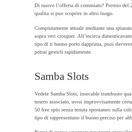
Di nuovo l’offerta di commiato? Premio del 20
qualita si puo scoprire in altro luogo.
Compiutamente attuale mediante una spianata 
sopra veri croupier. All’incirca dimenticavamo
tipo di ti hanno porto dapprima, puoi davvero
potrai gestirli rapidamente.
Samba Slots
Vedete Samba Slots, insecable trambusto quale
tenero associato, avrai improvvisamente certa
50 free spin senza tenuta spontaneo sulla co
tipo di rappresentano il buono preciso per ab