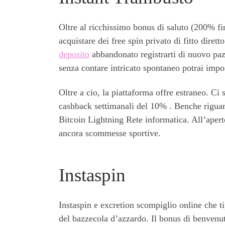
Oltre al ricchissimo bonus di saluto (200% fin
acquistare dei free spin privato di fitto diret
deposito
abbandonato registrarti di nuovo pazie
senza contare intricato spontaneo potrai impos
Oltre a cio, la piattaforma offre estraneo. Ci
cashback settimanali del 10% . Benche riguard
Bitcoin Lightning Rete informatica. All’aperto
ancora scommesse sportive.
Instaspin
Instaspin e excretion scompiglio online che tip
del bazzecola d’azzardo. Il bonus di benvenut