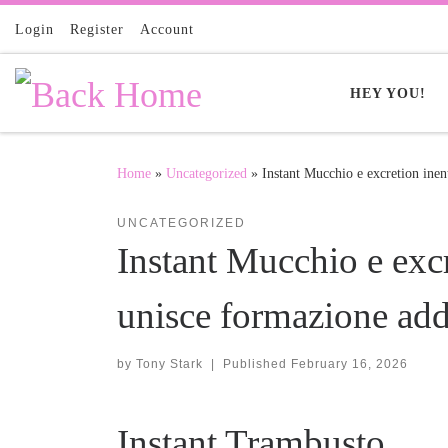
Skip to content
Login
Register
Account
HEY YOU!
Home
»
Uncategorized
»
Instant Mucchio e excretion inen
UNCATEGORIZED
Instant Mucchio e excr
unisce formazione add
by
Tony Stark
|
Published
February 16, 2026
Instant Trambusto