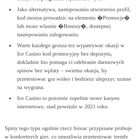
Jako alternatywa, nastepowaniu utworzeniu profil,
kod mozna prowadzic na elementu �Promocje�
lub moze wlasnie �Bonusy�, dostepnej
nastepowaniu zalogowaniu.
Warte kazdego grosza tez wypatrywac okazji w
Ice Casino kod promocyjny bez depozytu,
dokladnie kto pomaga ci odebranie darmowych
spinow bez wplaty – swietna okazja, by
przetestowac gra wideo i bedziesz ulepszyc szanse
na wygrana.
Ice Casino to pozornie zupelnie nowe kasyno
internetowe, stad powstalo w 2021 roku.
Spiny tego typu ogolnie rzecz biorac przypisane probuje
w konkretnych gier, co umozliwia przetestowac trendy