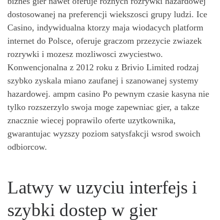
biznes gier nawet oferuje roznych rozrywki hazardowej
dostosowanej na preferencji wiekszosci grupy ludzi. Ice
Casino, indywidualna ktorzy maja wiodacych platform
internet do Polsce, oferuje graczom przezycie zwiazek
rozrywki i mozesz mozliwosci zwyciestwo.
Konwencjonalna z 2012 roku z Brivio Limited rodzaj
szybko zyskala miano zaufanej i szanowanej systemy
hazardowej. ampm casino Po pewnym czasie kasyna nie
tylko rozszerzylo swoja moge zapewniac gier, a takze
znacznie wiecej poprawilo oferte uzytkownika,
gwarantujac wyzszy poziom satysfakcji wsrod swoich
odbiorcow.
Latwy w uzyciu interfejs i
szybki dostep w gier