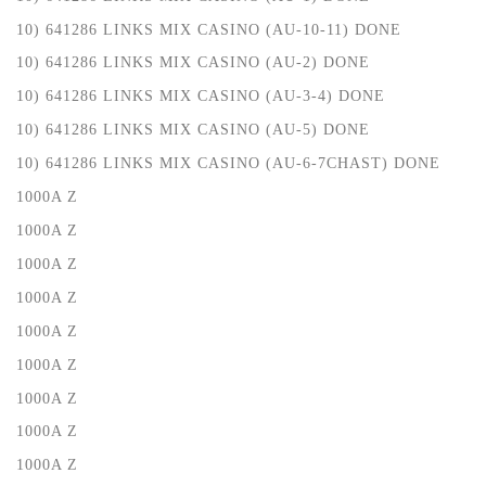
10) 641286 LINKS MIX CASINO (AU-10-11) DONE
10) 641286 LINKS MIX CASINO (AU-2) DONE
10) 641286 LINKS MIX CASINO (AU-3-4) DONE
10) 641286 LINKS MIX CASINO (AU-5) DONE
10) 641286 LINKS MIX CASINO (AU-6-7CHAST) DONE
1000A Z
1000A Z
1000A Z
1000A Z
1000A Z
1000A Z
1000A Z
1000A Z
1000A Z