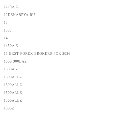
1210A Z
12DEKABRYA.RU
13
1337
14
1450A Z
15 BEST FOREX BROKERS FOR 2026
1500 300BAZ
1500A Z
1500ALLZ
1500ALLZ
1500ALLZ
1500ALLZ
1500Z