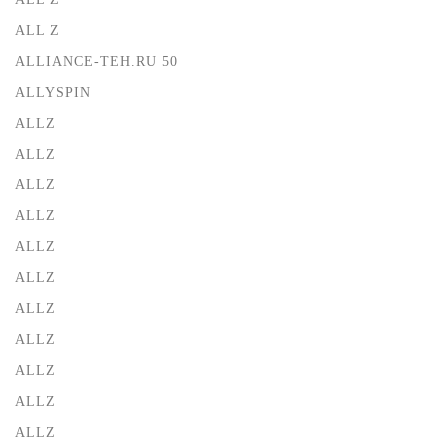
ALL Z
ALLIANCE-TEH.RU 50
ALLYSPIN
ALLZ
ALLZ
ALLZ
ALLZ
ALLZ
ALLZ
ALLZ
ALLZ
ALLZ
ALLZ
ALLZ