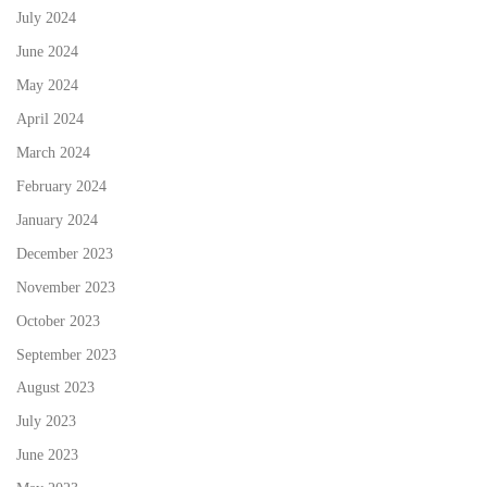
July 2024
June 2024
May 2024
April 2024
March 2024
February 2024
January 2024
December 2023
November 2023
October 2023
September 2023
August 2023
July 2023
June 2023