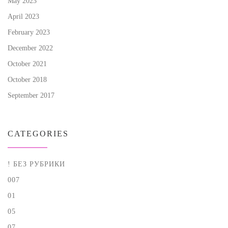
May 2023
April 2023
February 2023
December 2022
October 2021
October 2018
September 2017
CATEGORIES
! БЕЗ РУБРИКИ
007
01
05
07