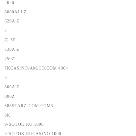
2026
6000ALLZ
620A Z
7
7) SP
730A Z
750Z
7KCASINOJAM.CO.COM 4004
8
800A Z
800Z
888STARZ-COM.COM3
8K
9-SOTOK.RU 1000
9-SOTOK.RUCASINO 1000