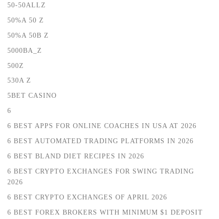
50-50ALLZ
50%A 50 Z
50%A 50B Z
5000BA_Z
500Z
530A Z
5BET CASINO
6
6 BEST APPS FOR ONLINE COACHES IN USA AT 2026
6 BEST AUTOMATED TRADING PLATFORMS IN 2026
6 BEST BLAND DIET RECIPES IN 2026
6 BEST CRYPTO EXCHANGES FOR SWING TRADING
2026
6 BEST CRYPTO EXCHANGES OF APRIL 2026
6 BEST FOREX BROKERS WITH MINIMUM $1 DEPOSIT ️