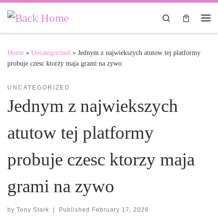
Skip to content
Search
Me
Home
»
Uncategorized
»
Jednym z najwiekszych atutow tej platformy
probuje czesc ktorzy maja grami na zywo
UNCATEGORIZED
Jednym z najwiekszych
atutow tej platformy
probuje czesc ktorzy maja
grami na zywo
by
Tony Stark
|
Published
February 17, 2026