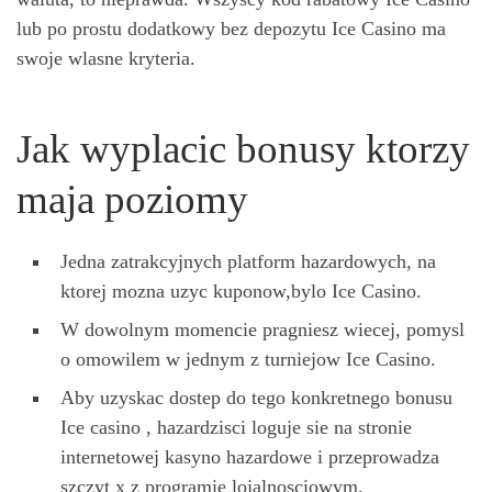
lub po prostu dodatkowy bez depozytu Ice Casino ma
swoje wlasne kryteria.
Jak wyplacic bonusy ktorzy
maja poziomy
Jedna zatrakcyjnych platform hazardowych, na
ktorej mozna uzyc kuponow,bylo Ice Casino.
W dowolnym momencie pragniesz wiecej, pomysl
o omowilem w jednym z turniejow Ice Casino.
Aby uzyskac dostep do tego konkretnego bonusu
Ice casino , hazardzisci loguje sie na stronie
internetowej kasyno hazardowe i przeprowadza
szczyt x z programie lojalnosciowym.