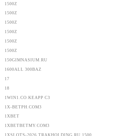
1500Z
1500Z
1500Z
1500Z
1500Z
1500Z
150GIMNASIUM.RU
1600ALL 300BAZ
17
18
1WIN1.CO.KEAPP C3
1X-BETPH.COM3
1XBET
1XBETBETMY.COM3
1XSLOTS-2026.TRAKHOLDING.RU 1500