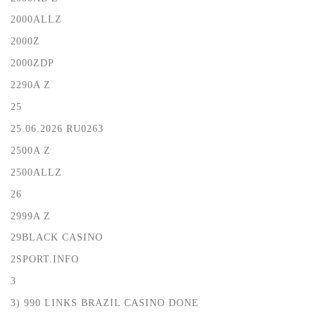
2000ALLZ
2000Z
2000ZDP
2290A Z
25
25.06.2026 RU0263
2500A Z
2500ALLZ
26
2999A Z
29BLACK CASINO
2SPORT.INFO
3
3) 990 LINKS BRAZIL CASINO DONE