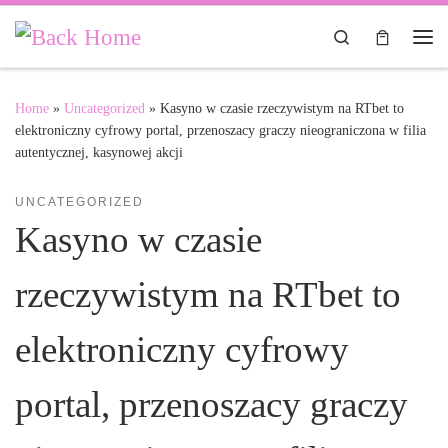
Skip to content
Search
Me
Home
»
Uncategorized
»
Kasyno w czasie rzeczywistym na RTbet to
elektroniczny cyfrowy portal, przenoszacy graczy nieograniczona w filia
autentycznej, kasynowej akcji
UNCATEGORIZED
Kasyno w czasie
rzeczywistym na RTbet to
elektroniczny cyfrowy
portal, przenoszacy graczy