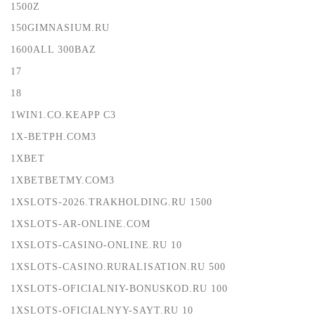
1500Z
150GIMNASIUM.RU
1600ALL 300BAZ
17
18
1WIN1.CO.KEAPP C3
1X-BETPH.COM3
1XBET
1XBETBETMY.COM3
1XSLOTS-2026.TRAKHOLDING.RU 1500
1XSLOTS-AR-ONLINE.COM
1XSLOTS-CASINO-ONLINE.RU 10
1XSLOTS-CASINO.RURALISATION.RU 500
1XSLOTS-OFICIALNIY-BONUSKOD.RU 100
1XSLOTS-OFICIALNYY-SAYT.RU 10