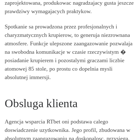
zaprojektowana, produkowac nagradzajacy gusta jeszcze
prawdziwy wymagajacych praktykow.
Spotkanie sa prowadzona przez profesjonalnych i
charyzmatycznych krupierow, to generuja niezrownana
atmosfere. Funkcje ulepszone zaangazowanie pozwalaja
na swobodna komunikacje w czasie rzeczywistym �
posiadanie krupierem i pozostalymi graczami liczbie
atomowej 85 stole, po prostu co dopelnia mysli
absolutnej immersji.
Obsluga klienta
Agencja wsparcia RTbet oni podstawa calego
doswiadczenie uzytkownika. Jego profil, zbudowana w
absolutnym zaangazowaniu na doskonalosc, przysiega,