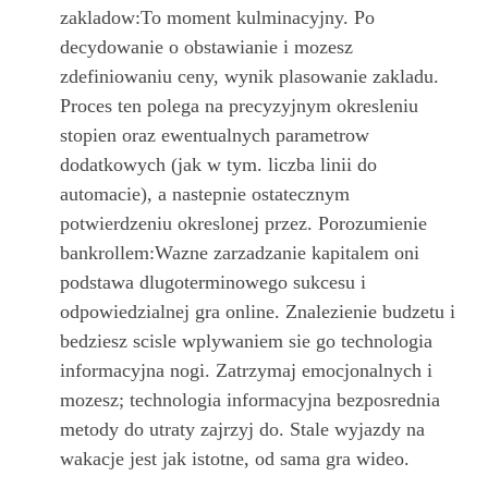
zakladow:To moment kulminacyjny. Po
decydowanie o obstawianie i mozesz
zdefiniowaniu ceny, wynik plasowanie zakladu.
Proces ten polega na precyzyjnym okresleniu
stopien oraz ewentualnych parametrow
dodatkowych (jak w tym. liczba linii do
automacie), a nastepnie ostatecznym
potwierdzeniu okreslonej przez. Porozumienie
bankrollem:Wazne zarzadzanie kapitalem oni
podstawa dlugoterminowego sukcesu i
odpowiedzialnej gra online. Znalezienie budzetu i
bedziesz scisle wplywaniem sie go technologia
informacyjna nogi. Zatrzymaj emocjonalnych i
mozesz; technologia informacyjna bezposrednia
metody do utraty zajrzyj do. Stale wyjazdy na
wakacje jest jak istotne, od sama gra wideo.