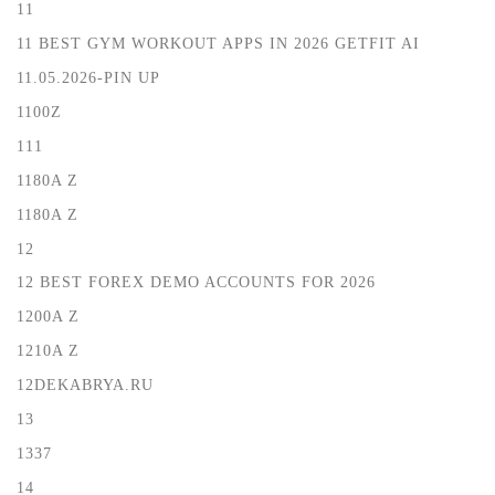
11
11 BEST GYM WORKOUT APPS IN 2026 GETFIT AI
11.05.2026-PIN UP
1100Z
111
1180A Z
1180A Z
12
12 BEST FOREX DEMO ACCOUNTS FOR 2026
1200A Z
1210A Z
12DEKABRYA.RU
13
1337
14