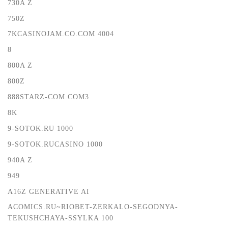
730A Z
750Z
7KCASINOJAM.CO.COM 4004
8
800A Z
800Z
888STARZ-COM.COM3
8K
9-SOTOK.RU 1000
9-SOTOK.RUCASINO 1000
940A Z
949
A16Z GENERATIVE AI
ACOMICS.RU~RIOBET-ZERKALO-SEGODNYA-
TEKUSHCHAYA-SSYLKA 100