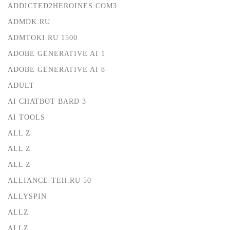
ADDICTED2HEROINES.COM3
ADMDK.RU
ADMTOKI.RU 1500
ADOBE GENERATIVE AI 1
ADOBE GENERATIVE AI 8
ADULT
AI CHATBOT BARD 3
AI TOOLS
ALL Z
ALL Z
ALL Z
ALLIANCE-TEH.RU 50
ALLYSPIN
ALLZ
ALLZ