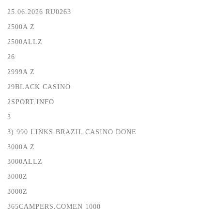
25.06.2026 RU0263
2500A Z
2500ALLZ
26
2999A Z
29BLACK CASINO
2SPORT.INFO
3
3) 990 LINKS BRAZIL CASINO DONE
3000A Z
3000ALLZ
3000Z
3000Z
365CAMPERS.COMEN 1000