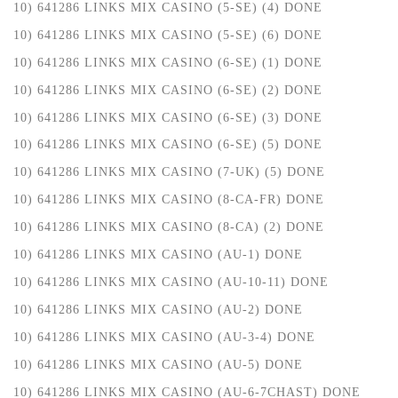
10) 641286 LINKS MIX CASINO (5-SE) (4) DONE
10) 641286 LINKS MIX CASINO (5-SE) (6) DONE
10) 641286 LINKS MIX CASINO (6-SE) (1) DONE
10) 641286 LINKS MIX CASINO (6-SE) (2) DONE
10) 641286 LINKS MIX CASINO (6-SE) (3) DONE
10) 641286 LINKS MIX CASINO (6-SE) (5) DONE
10) 641286 LINKS MIX CASINO (7-UK) (5) DONE
10) 641286 LINKS MIX CASINO (8-CA-FR) DONE
10) 641286 LINKS MIX CASINO (8-CA) (2) DONE
10) 641286 LINKS MIX CASINO (AU-1) DONE
10) 641286 LINKS MIX CASINO (AU-10-11) DONE
10) 641286 LINKS MIX CASINO (AU-2) DONE
10) 641286 LINKS MIX CASINO (AU-3-4) DONE
10) 641286 LINKS MIX CASINO (AU-5) DONE
10) 641286 LINKS MIX CASINO (AU-6-7CHAST) DONE