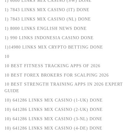
1) 6000 LINKS MIX CASINO (SW) DONE
1) 7843 LINKS MIX CASINO (IT) DONE
1) 7843 LINKS MIX CASINO (NL) DONE
1) 8000 LINKS ENGLISH NEWS DONE
1) 990 LINKS INDONESIA CASINO DONE
1)14980 LINKS MIX CRYPTO BETTING DONE
10
10 BEST FITNESS TRACKING APPS OF 2026
10 BEST FOREX BROKERS FOR SCALPING 2026
10 BEST STRENGTH TRAINING APPS IN 2026 EXPERT
GUIDE
10) 641286 LINKS MIX CASINO (1-UK) DONE
10) 641286 LINKS MIX CASINO (2-UK) DONE
10) 641286 LINKS MIX CASINO (3-NL) DONE
10) 641286 LINKS MIX CASINO (4-DE) DONE