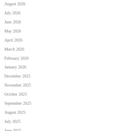
August 2026
July 2026
June 2026
May 2026
April 2026
March 2026
February 2026
January 2026
December 2025
November 2025
October 2025
September 2025
August 2025
July 2025
June 2025