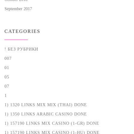
September 2017
CATEGORIES
! БЕЗ РУБРИКИ
007
01
05
07
1
1) 1320 LINKS MIX MIX (THAI) DONE
1) 1350 LINKS ARABIC CASINO DONE
1) 157190 LINKS MIX CASINO (1-GR) DONE
1) 157190 LINKS MIX CASINO (1-HU) DONE