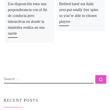
Esa disposición mira una
Betfred hand out daily
preponderancia con el fin
zero-put totally free spins
de conducta pero
so you’re able to chosen
interactivas en donde la
players
maniobra realiza an una
suerte
SEARCH
Se
RECENT POSTS