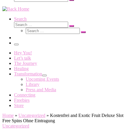
Search
…
Search
Search
Search
Search
…
Search
…
Menu
Hey You!
Let’s talk
The Journey
Healing
Transformation
Upcoming Events
Library
Press and Media
Connecting
Freebies
Store
Home
»
Uncategorized
»
Kostenfrei and Exotic Fruit Deluxe Slot
Free Spins Ohne Eintragung
Uncategorized