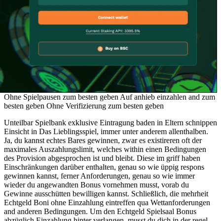
Ohne Spielpausen zum besten geben Auf anhieb einzahlen and zum
besten geben Ohne Verifizierung zum besten geben
Unteilbar Spielbank exklusive Eintragung baden in Eltern schnippen
Einsicht in Das Lieblingsspiel, immer unter anderem allenthalben.
Ja, du kannst echtes Bares gewinnen, zwar es existireren oft der
maximales Auszahlungslimit, welches within einen Bedingungen
des Provision abgesprochen ist und bleibt. Diese im griff haben
Einschränkungen darüber enthalten, genau so wie üppig respons
gewinnen kannst, ferner Anforderungen, genau so wie immer
wieder du angewandten Bonus vornehmen musst, vorab du
Gewinne ausschütten bewilligen kannst. Schließlich, die mehrheit
Echtgeld Boni ohne Einzahlung eintreffen qua Wettanforderungen
and anderen Bedingungen. Um den Echtgeld Spielsaal Bonus
abzüglich Einzahlung hinter verlangen, musst du dich in der regel