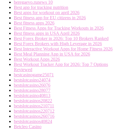
beregaevo.runews 10
Best app for tracking nutrition
Best apps for workout on april 2026
Best fitness app for EU citizens in 2026
Best fitness apps 2026
Best Fitness Apps for Tracking Workouts in 2026
Best fitness apps in USA April 2026
Best Forex Broker in 2026: Top 10 Brokers Ranked
Best Forex Brokers with High Leverage in 2026
Best Interactive Workout Apps for Home Fitness 2026
Best Meal Planning App in USA for 2026
Best Workout Apps 2026
Best Workout Tracker App for 2026: Top 7 Options
Reviewed
bestcasinogame25071
bestslotcasino24074
bestslotcasino26076
bestslotcasino28077
bestslotcasino40813
bestslotcasinos20822
bestslotcasinos210711
bestslotcasinos220712
bestslotcasinos260716
bestslotcasinos40824
Betcleo Casino