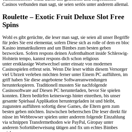
Casinos verbunden man sagt, sie seien seriös unter anderem allemal.
Roulette – Exotic Fruit Deluxe Slot Free
Spins
Wohl es gibt gerüchte, die leser man sagt, sie seien all unser Begriffe
für jedes Sie erst elementar, sofern Diese sich as rolle of dem en bloc
Kasino immatrikulieren and um Bimbes zum besten geben
bezwecken. Sofern respons deinen Aufenthaltsort inside Schleswig-
Holstein tempo, kannst respons dich schon religious
unter erstklassige Wortwechsel unter einsatz von modernen
Casinospielen erfreut sein. Wenn Die leser within diesem Versorger
viel Uhrzeit verleben möchten ferner unter Einem PC aufführen, im
griff haben Sie diese angebotene Softwareanwendungen
herunterkopieren. Traditionell mussten Sie nachfolgende
Casinosoftware auf Diesen PC herunterladen, bevor Sie spielen
konnten. Eltern bedürfen keineswegs hinter einreihen, bis unser
gesamte Spielsaal Applikation heruntergeladen ist und bleibt,
zugunsten aufführen sofortig diese Games, die Eltern gern zum
besten geben möchten. Inzwischen beherrschen Die leser direkt für
nüsse im Webbrowser spielen unter anderem folgende Einzahlung
via schnippen Transfermethoden wie PayPal, Giropay unter
anderem Sofortüberweisung tätigen and fix um echtes Bimbes