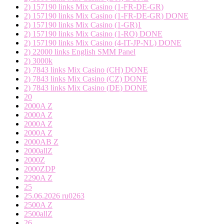
2) 157190 links Mix Casino (1-FR-DE-GR)
2) 157190 links Mix Casino (1-FR-DE-GR) DONE
2) 157190 links Mix Casino (1-GR)1
2) 157190 links Mix Casino (1-RO) DONE
2) 157190 links Mix Casino (4-IT-JP-NL) DONE
2) 22000 links English SMM Panel
2) 3000k
2) 7843 links Mix Casino (CH) DONE
2) 7843 links Mix Casino (CZ) DONE
2) 7843 links Mix Casino (DE) DONE
20
2000A Z
2000A Z
2000A Z
2000A Z
2000AB Z
2000allZ
2000Z
2000ZDP
2290A Z
25
25.06.2026 ru0263
2500A Z
2500allZ
26