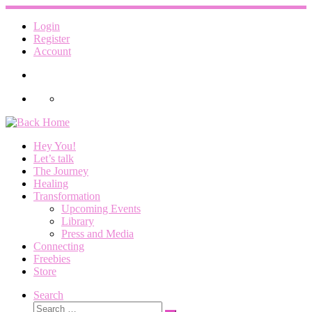
Skip
to
Login
content
Register
Account
Hey You!
Let’s talk
The Journey
Healing
Transformation
Upcoming Events
Library
Press and Media
Connecting
Freebies
Store
Search
Search