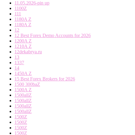
11.05.2026-pin up
1100Z
111
1180A Z
1180A Z
12
12 Best Forex Demo Accounts for 2026
1200A Z
1210A Z
12dekabrya.ru
13
1337
14
1450A Z
15 Best Forex Brokers for 2026
1500 300baZ
1500A Z
1500allZ
1500allZ
1500allZ
1500allZ
1500Z
1500Z
1500Z
1500Z