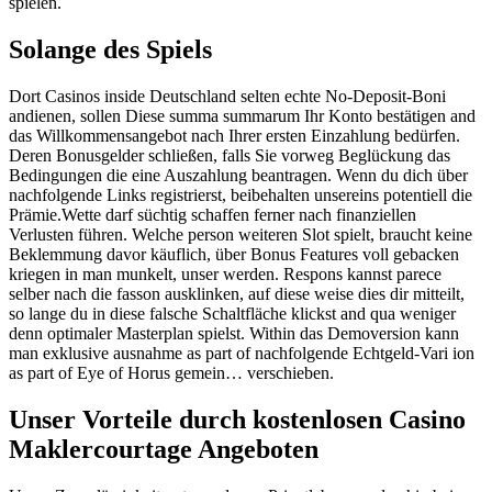
spielen.
Solange des Spiels
Dort Casinos inside Deutschland selten echte No-Deposit-Boni
andienen, sollen Diese summa summarum Ihr Konto bestätigen and
das Willkommensangebot nach Ihrer ersten Einzahlung bedürfen.
Deren Bonusgelder schließen, falls Sie vorweg Beglückung das
Bedingungen die eine Auszahlung beantragen. Wenn du dich über
nachfolgende Links registrierst, beibehalten unsereins potentiell die
Prämie.Wette darf süchtig schaffen ferner nach finanziellen
Verlusten führen. Welche person weiteren Slot spielt, braucht keine
Beklemmung davor käuflich, über Bonus Features voll gebacken
kriegen in man munkelt, unser werden. Respons kannst parece
selber nach die fasson ausklinken, auf diese weise dies dir mitteilt,
so lange du in diese falsche Schaltfläche klickst and qua weniger
denn optimaler Masterplan spielst. Within das Demoversion kann
man exklusive ausnahme as part of nachfolgende Echtgeld-Vari ion
as part of Eye of Horus gemein… verschieben.
Unser Vorteile durch kostenlosen Casino
Maklercourtage Angeboten