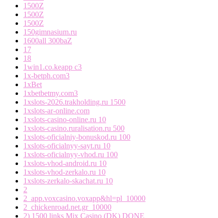
1500Z
1500Z
1500Z
150gimnasium.ru
1600all 300baZ
17
18
1win1.co.keapp c3
1x-betph.com3
1xBet
1xbetbetmy.com3
1xslots-2026.trakholding.ru 1500
1xslots-ar-online.com
1xslots-casino-online.ru 10
1xslots-casino.ruralisation.ru 500
1xslots-oficialniy-bonuskod.ru 100
1xslots-oficialnyy-sayt.ru 10
1xslots-oficialnyy-vhod.ru 100
1xslots-vhod-android.ru 10
1xslots-vhod-zerkalo.ru 10
1xslots-zerkalo-skachat.ru 10
2
2_app.voxcasino.voxapp&hl=pl_10000
2_chickenroad.net.gr_10000
2) 1500 links Mix Casino (DK) DONE