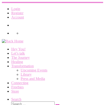
Skip
to
Login
content
Register
Account
Hey You!
Let’s talk
The Journey
Healing
Transformation
Upcoming Events
Library
Press and Media
Connecting
Freebies
Store
Search
Search