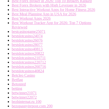
Best Forex Broker in 2026: Top 10 Brokers Ranked
Best Forex Brokers with High Leverage in 2026
Best Interactive Workout Apps for Home Fitness 2026
Best Meal Planning App in USA for 2026
Best Workout Apps 2026
Best Workout Tracker App for 2026: Top 7 Options
Reviewed
bestcasinogame25071
bestslotcasino24074
bestslotcasino26076
bestslotcasino28077
bestslotcasino40813
bestslotcasinos20822
bestslotcasinos210711
bestslotcasinos220712
bestslotcasinos260716
bestslotcasinos40824
Betcleo Casino
Betflag
Betonred
betting
betwinner21071
betwinner22072
bezhinternat.ru 100
bezopasnyirepost.com 200