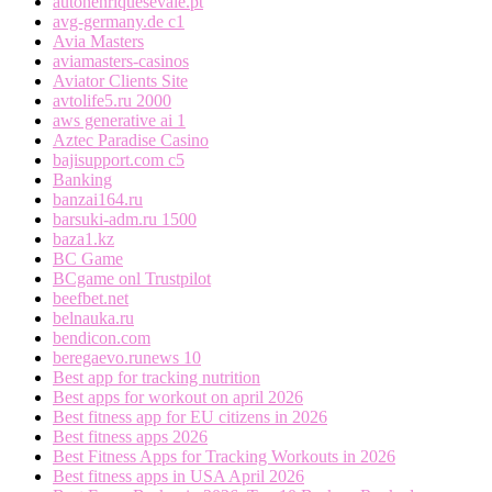
autohenriquesevale.pt
avg-germany.de c1
Avia Masters
aviamasters-casinos
Aviator Clients Site
avtolife5.ru 2000
aws generative ai 1
Aztec Paradise Casino
bajisupport.com c5
Banking
banzai164.ru
barsuki-adm.ru 1500
baza1.kz
BC Game
BCgame onl Trustpilot
beefbet.net
belnauka.ru
bendicon.com
beregaevo.runews 10
Best app for tracking nutrition
Best apps for workout on april 2026
Best fitness app for EU citizens in 2026
Best fitness apps 2026
Best Fitness Apps for Tracking Workouts in 2026
Best fitness apps in USA April 2026