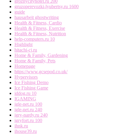
groznycityhotel.ru 200
gruzoperevozki-lyubertsy.ru 1600
guide
hausarbeit ghostwriting
Health & Fitness, Cardio
Health & Fitness, Exercise
Health & Fitness, Nutrition
help-computers.ru 10
Highlight
hitachi-cj.ru
Home & Family, Gardening
Home & Family, Pets
Homepage
https://www.gcsepod.co.uk/
Hypervisors
Ice Fishing Demo
Ice Fishing Game
iddog.ru 10
IGAMING
igle-net.ru 100
igle-net.ru 240
igry-nardy.ru 240
igryfort.ru 100
ihnk.ru
ihouse39.ru