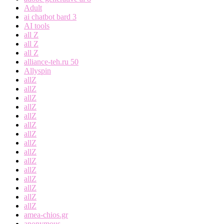
Adult
ai chatbot bard 3
AI tools
all Z
all Z
all Z
alliance-teh.ru 50
Allyspin
allZ
allZ
allZ
allZ
allZ
allZ
allZ
allZ
allZ
allZ
allZ
allZ
allZ
allZ
allZ
amea-chios.gr
anonymous