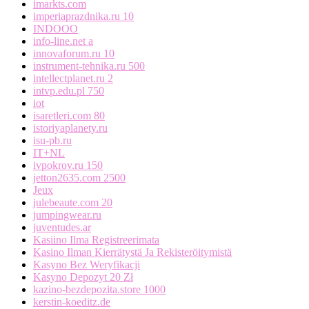
imarkts.com
imperiaprazdnika.ru 10
INDOOO
info-line.net a
innovaforum.ru 10
instrument-tehnika.ru 500
intellectplanet.ru 2
intvp.edu.pl 750
iot
isaretleri.com 80
istoriyaplanety.ru
isu-pb.ru
IT+NL
ivpokrov.ru 150
jetton2635.com 2500
Jeux
julebeaute.com 20
jumpingwear.ru
juventudes.ar
Kasiino Ilma Registreerimata
Kasino Ilman Kierrätystä Ja Rekisteröitymistä
Kasyno Bez Weryfikacji
Kasyno Depozyt 20 Zł
kazino-bezdepozita.store 1000
kerstin-koeditz.de