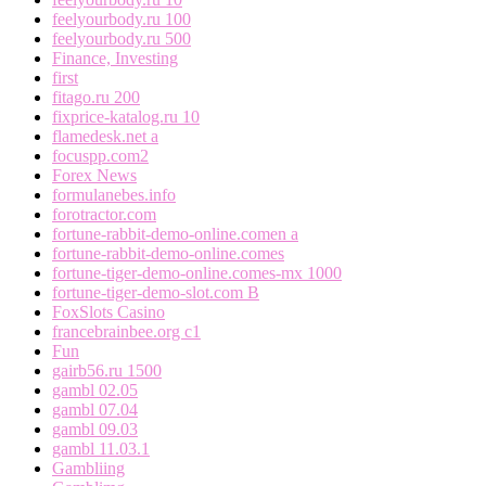
feelyourbody.ru 100
feelyourbody.ru 500
Finance, Investing
first
fitago.ru 200
fixprice-katalog.ru 10
flamedesk.net a
focuspp.com2
Forex News
formulanebes.info
forotractor.com
fortune-rabbit-demo-online.comen a
fortune-rabbit-demo-online.comes
fortune-tiger-demo-online.comes-mx 1000
fortune-tiger-demo-slot.com B
FoxSlots Casino
francebrainbee.org c1
Fun
gairb56.ru 1500
gambl 02.05
gambl 07.04
gambl 09.03
gambl 11.03.1
Gambliing