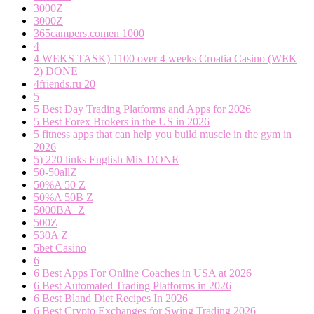
3000Z
3000Z
365campers.comen 1000
4
4 WEKS TASK) 1100 over 4 weeks Croatia Casino (WEK
2) DONE
4friends.ru 20
5
5 Best Day Trading Platforms and Apps for 2026
5 Best Forex Brokers in the US in 2026
5 fitness apps that can help you build muscle in the gym in
2026
5) 220 links English Mix DONE
50-50allZ
50%A 50 Z
50%A 50B Z
5000BA_Z
500Z
530A Z
5bet Casino
6
6 Best Apps For Online Coaches in USA at 2026
6 Best Automated Trading Platforms in 2026
6 Best Bland Diet Recipes In 2026
6 Best Crypto Exchanges for Swing Trading 2026