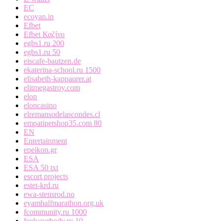
EC
ecoyan.in
Efbet
Efbet Καζίνο
egbs1.ru 200
egbs1.ru 50
eiscafe-bautzen.de
ekaterina-school.ru 1500
elisabeth-kappaurer.at
elitmegastroy.com
elon
eloncasino
elremansodelascondes.cl
empatipetshop35.com 80
EN
Entertainment
epeikon.gr
ESA
ESA 50 txt
escort projects
estet-krd.ru
ewa-stensrod.no
eyamhalfmarathon.org.uk
fcommunity.ru 1000
feelyourbody.ru 10