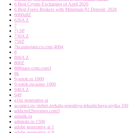
6 Best Crypto Exchanges of April 2026
6 Best Forex Brokers with Minimum $1 Deposit ️ 2026
6000allZ
620A Z
7
7) SP
730A Z
750Z
7kcasinojam.co.com 4004
8
800A Z
800Z
888starz-com.com3
8k
9-sotok.ru 1000
9-sotok.rucasino 1000
940A Z
949
a16z generative ai
acomics.ru~riobet-zerkalo-segodnya-tekushchaya-ssylka 100
addicted2heroines.com3
admdk.ru
admtoki.ru 1500
adobe generative ai 1
adobe generative ai 8