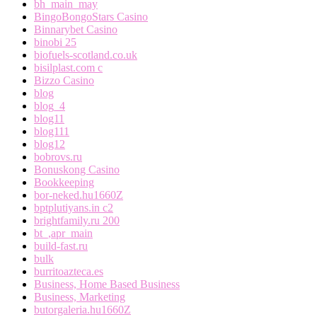
bh_main_may
BingoBongoStars Casino
Binnarybet Casino
binobi 25
biofuels-scotland.co.uk
bisilplast.com c
Bizzo Casino
blog
blog_4
blog11
blog111
blog12
bobrovs.ru
Bonuskong Casino
Bookkeeping
bor-neked.hu1660Z
bptplutiyans.in c2
brightfamily.ru 200
bt_,apr_main
build-fast.ru
bulk
burritoazteca.es
Business, Home Based Business
Business, Marketing
butorgaleria.hu1660Z