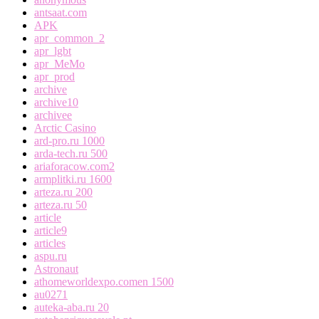
antsaat.com
APK
apr_common_2
apr_lgbt
apr_MeMo
apr_prod
archive
archive10
archivee
Arctic Casino
ard-pro.ru 1000
arda-tech.ru 500
ariaforacow.com2
armplitki.ru 1600
arteza.ru 200
arteza.ru 50
article
article9
articles
aspu.ru
Astronaut
athomeworldexpo.comen 1500
au0271
auteka-aba.ru 20