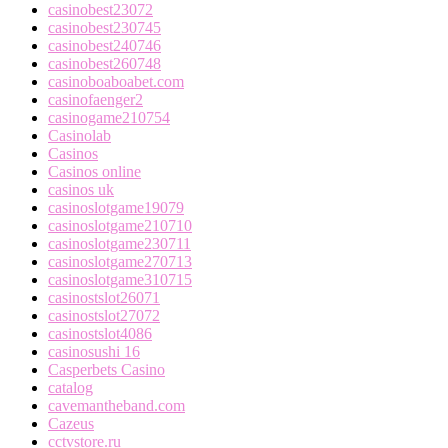
casinobest23072
casinobest230745
casinobest240746
casinobest260748
casinoboaboabet.com
casinofaenger2
casinogame210754
Casinolab
Casinos
Casinos online
casinos uk
casinoslotgame19079
casinoslotgame210710
casinoslotgame230711
casinoslotgame270713
casinoslotgame310715
casinostslot26071
casinostslot27072
casinostslot4086
casinosushi 16
Casperbets Casino
catalog
cavemantheband.com
Cazeus
cctvstore.ru