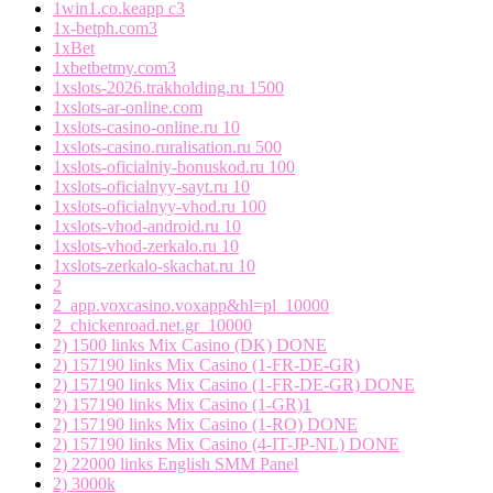
1win1.co.keapp c3
1x-betph.com3
1xBet
1xbetbetmy.com3
1xslots-2026.trakholding.ru 1500
1xslots-ar-online.com
1xslots-casino-online.ru 10
1xslots-casino.ruralisation.ru 500
1xslots-oficialniy-bonuskod.ru 100
1xslots-oficialnyy-sayt.ru 10
1xslots-oficialnyy-vhod.ru 100
1xslots-vhod-android.ru 10
1xslots-vhod-zerkalo.ru 10
1xslots-zerkalo-skachat.ru 10
2
2_app.voxcasino.voxapp&hl=pl_10000
2_chickenroad.net.gr_10000
2) 1500 links Mix Casino (DK) DONE
2) 157190 links Mix Casino (1-FR-DE-GR)
2) 157190 links Mix Casino (1-FR-DE-GR) DONE
2) 157190 links Mix Casino (1-GR)1
2) 157190 links Mix Casino (1-RO) DONE
2) 157190 links Mix Casino (4-IT-JP-NL) DONE
2) 22000 links English SMM Panel
2) 3000k