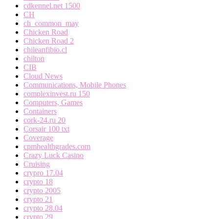
cdkennel.net 1500
CH
ch_common_may
Chicken Road
Chicken Road 2
chileanfibio.cl
chilton
CIB
Cloud News
Communications, Mobile Phones
complexinvest.ru 150
Computers, Games
Containers
cork-24.ru 20
Corsair 100 txt
Coverage
cpmhealthgrades.com
Crazy Luck Casino
Cruising
crypro 17.04
crypto 18
crypto 2005
crypto 21
crypto 28.04
crypto 29