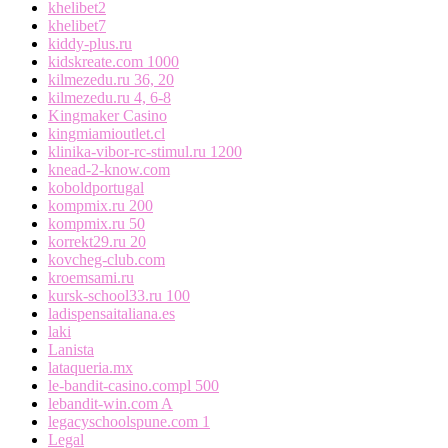
khelibet2
khelibet7
kiddy-plus.ru
kidskreate.com 1000
kilmezedu.ru 36, 20
kilmezedu.ru 4, 6-8
Kingmaker Casino
kingmiamioutlet.cl
klinika-vibor-rc-stimul.ru 1200
knead-2-know.com
koboldportugal
kompmix.ru 200
kompmix.ru 50
korrekt29.ru 20
kovcheg-club.com
kroemsami.ru
kursk-school33.ru 100
ladispensaitaliana.es
laki
Lanista
lataqueria.mx
le-bandit-casino.compl 500
lebandit-win.com A
legacyschoolspune.com 1
Legal