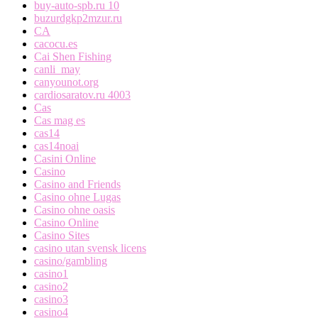
buy-auto-spb.ru 10
buzurdgkp2mzur.ru
CA
cacocu.es
Cai Shen Fishing
canli_may
canyounot.org
cardiosaratov.ru 4003
Cas
Cas mag es
cas14
cas14noai
Casini Online
Casino
Casino and Friends
Casino ohne Lugas
Casino ohne oasis
Casino Online
Casino Sites
casino utan svensk licens
casino/gambling
casino1
casino2
casino3
casino4