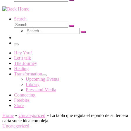
Search
…
Search
Search
Search
Search
…
Search
…
Menu
Hey You!
Let’s talk
The Journey
Healing
Transformation
Upcoming Events
Library
Press and Media
Connecting
Freebies
Store
Home
»
Uncategorized
»
La tabla que regula el reparto de su tercera
carta suele idea compleja
Uncategorized