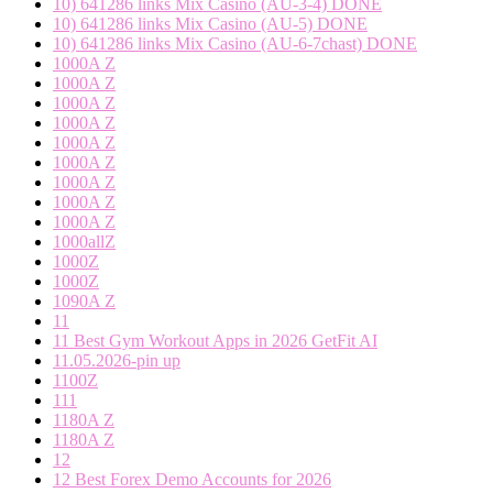
10) 641286 links Mix Casino (AU-3-4) DONE
10) 641286 links Mix Casino (AU-5) DONE
10) 641286 links Mix Casino (AU-6-7chast) DONE
1000A Z
1000A Z
1000A Z
1000A Z
1000A Z
1000A Z
1000A Z
1000A Z
1000A Z
1000allZ
1000Z
1000Z
1090A Z
11
11 Best Gym Workout Apps in 2026 GetFit AI
11.05.2026-pin up
1100Z
111
1180A Z
1180A Z
12
12 Best Forex Demo Accounts for 2026