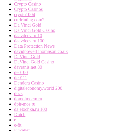
Crypto Casino
Crypto Casinos
crypto1004
curlrinting.com2
Da Vinci Gold
Da Vinci Gold Casino
daavdeev.ru 10
daavdeev.ru 100
Data Protection News
davidpowell-thompson.co.uk
DaVinci Gold
DaVinci Gold Casino
davranis.net 80
de0100
de0111
Dendera Casino
digitaleconomy.world 200
docs
domotmoem.ru
dpir-mos.ru
ds-elochka.ru 100
Dutch
e
e-fit
E-wallet