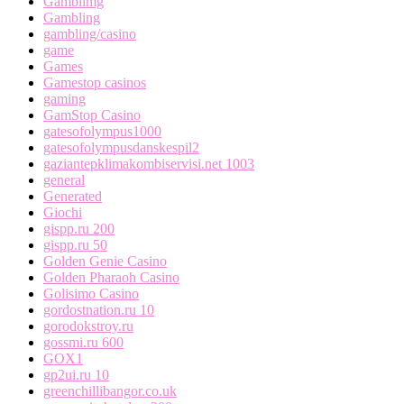
Gamblimg
Gambling
gambling/casino
game
Games
Gamestop casinos
gaming
GamStop Casino
gatesofolympus1000
gatesofolympusdanskespil2
gaziantepklimakombiservisi.net 1003
general
Generated
Giochi
gispp.ru 200
gispp.ru 50
Golden Genie Casino
Golden Pharaoh Casino
Golisimo Casino
gordostnation.ru 10
gorodokstroy.ru
gossmi.ru 600
GOX1
gp2ui.ru 10
greenchillibangor.co.uk