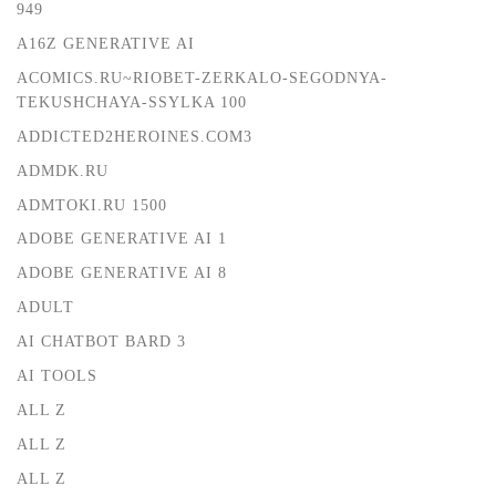
949
A16Z GENERATIVE AI
ACOMICS.RU~RIOBET-ZERKALO-SEGODNYA-
TEKUSHCHAYA-SSYLKA 100
ADDICTED2HEROINES.COM3
ADMDK.RU
ADMTOKI.RU 1500
ADOBE GENERATIVE AI 1
ADOBE GENERATIVE AI 8
ADULT
AI CHATBOT BARD 3
AI TOOLS
ALL Z
ALL Z
ALL Z