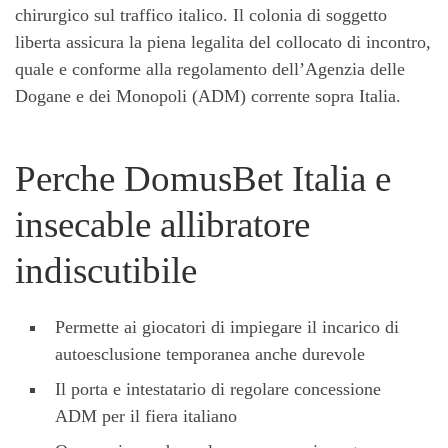
chirurgico sul traffico italico. Il colonia di soggetto
liberta assicura la piena legalita del collocato di incontro,
quale e conforme alla regolamento dell’Agenzia delle
Dogane e dei Monopoli (ADM) corrente sopra Italia.
Perche DomusBet Italia e
insecable allibratore
indiscutibile
Permette ai giocatori di impiegare il incarico di
autoesclusione temporanea anche durevole
Il porta e intestatario di regolare concessione
ADM per il fiera italiano