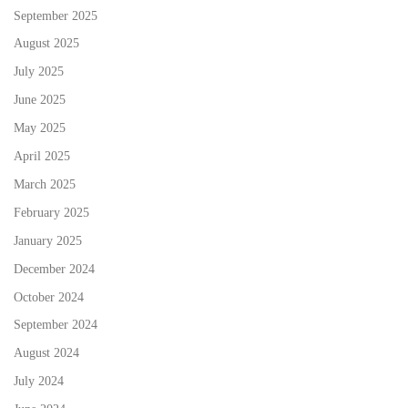
September 2025
August 2025
July 2025
June 2025
May 2025
April 2025
March 2025
February 2025
January 2025
December 2024
October 2024
September 2024
August 2024
July 2024