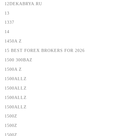
12DEKABRYA.RU
13
1337
14
1450A Z
15 BEST FOREX BROKERS FOR 2026
1500 300BAZ
1500A Z
1500ALLZ
1500ALLZ
1500ALLZ
1500ALLZ
1500Z
1500Z
1500Z