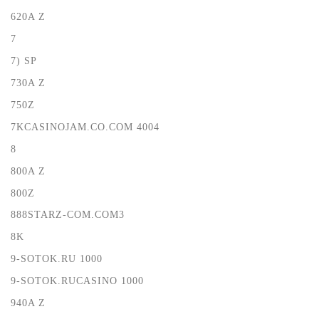
620A Z
7
7) SP
730A Z
750Z
7KCASINOJAM.CO.COM 4004
8
800A Z
800Z
888STARZ-COM.COM3
8K
9-SOTOK.RU 1000
9-SOTOK.RUCASINO 1000
940A Z