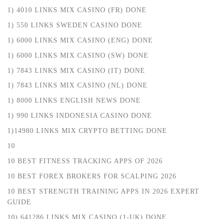
1) 4010 LINKS MIX CASINO (FR) DONE
1) 550 LINKS SWEDEN CASINO DONE
1) 6000 LINKS MIX CASINO (ENG) DONE
1) 6000 LINKS MIX CASINO (SW) DONE
1) 7843 LINKS MIX CASINO (IT) DONE
1) 7843 LINKS MIX CASINO (NL) DONE
1) 8000 LINKS ENGLISH NEWS DONE
1) 990 LINKS INDONESIA CASINO DONE
1)14980 LINKS MIX CRYPTO BETTING DONE
10
10 BEST FITNESS TRACKING APPS OF 2026
10 BEST FOREX BROKERS FOR SCALPING 2026
10 BEST STRENGTH TRAINING APPS IN 2026 EXPERT
GUIDE
10) 641286 LINKS MIX CASINO (1-UK) DONE