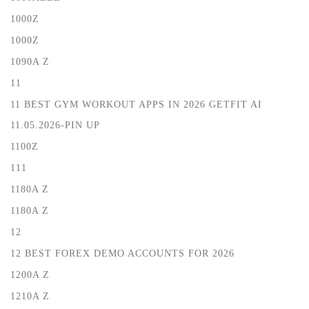
1000Z
1000Z
1090A Z
11
11 BEST GYM WORKOUT APPS IN 2026 GETFIT AI
11.05.2026-PIN UP
1100Z
111
1180A Z
1180A Z
12
12 BEST FOREX DEMO ACCOUNTS FOR 2026
1200A Z
1210A Z