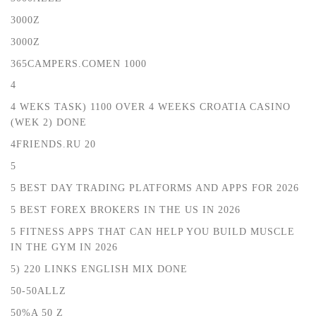
3000Z
3000Z
365CAMPERS.COMEN 1000
4
4 WEKS TASK) 1100 OVER 4 WEEKS CROATIA CASINO
(WEK 2) DONE
4FRIENDS.RU 20
5
5 BEST DAY TRADING PLATFORMS AND APPS FOR 2026
5 BEST FOREX BROKERS IN THE US IN 2026
5 FITNESS APPS THAT CAN HELP YOU BUILD MUSCLE
IN THE GYM IN 2026
5) 220 LINKS ENGLISH MIX DONE
50-50ALLZ
50%A 50 Z