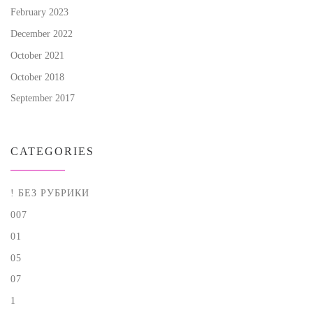
February 2023
December 2022
October 2021
October 2018
September 2017
CATEGORIES
! БЕЗ РУБРИКИ
007
01
05
07
1