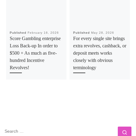
Published
February 16, 2026
Published
May 28, 2026
Score Gambling enterprise
For every single site brings
Loss Back-up In order to
extra revolves, cashback, or
$500 + As much as five-
deposit meets works
hundred Incentive
closely with obvious
Revolves!
terminology
SEARCH
Se