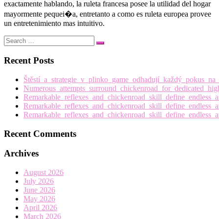
exactamente hablando, la ruleta francesa posee la utilidad del hogar
mayormente pequei�a, entretanto a como es ruleta europea provee
un entretenimiento mas intuitivo.
Search
Search
…
Recent Posts
Štěstí_a_strategie_v_plinko_game_odhadují_každý_pokus_n
Numerous_attempts_surround_chickenroad_for_dedicated_hig
Remarkable_reflexes_and_chickenroad_skill_define_endless_a
Remarkable_reflexes_and_chickenroad_skill_define_endless_a
Remarkable_reflexes_and_chickenroad_skill_define_endless_a
Recent Comments
Archives
August 2026
July 2026
June 2026
May 2026
April 2026
March 2026