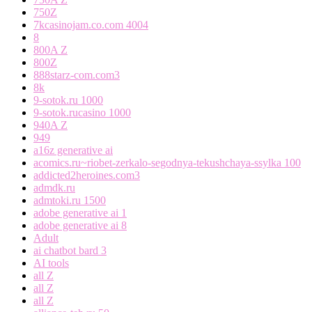
750Z
7kcasinojam.co.com 4004
8
800A Z
800Z
888starz-com.com3
8k
9-sotok.ru 1000
9-sotok.rucasino 1000
940A Z
949
a16z generative ai
acomics.ru~riobet-zerkalo-segodnya-tekushchaya-ssylka 100
addicted2heroines.com3
admdk.ru
admtoki.ru 1500
adobe generative ai 1
adobe generative ai 8
Adult
ai chatbot bard 3
AI tools
all Z
all Z
all Z