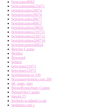
bestcasino8082
bestcasinogame25071
bestslotcasino24074
bestslotcasino26076
bestslotcasino28077
bestslotcasino40813
bestslotcasinos20822
bestslotcasinos210711
bestslotcasinos220712
bestslotcasinos260716
bestslotcasinos40824
Betcleo Casino
Betflag
Betonred
betting
betwinner21071
betwinner22072
bezhinternat.ru 100
bezopasnyirepost.com 200
bh_main_may
BingoBongoStars Casino
Binnarybet Casino
binobi 25
biofuels-scotland.co.uk
bisilplast.com c