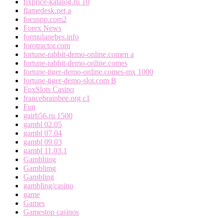
fixprice-katalog.ru 10
flamedesk.net a
focuspp.com2
Forex News
formulanebes.info
forotractor.com
fortune-rabbit-demo-online.comen a
fortune-rabbit-demo-online.comes
fortune-tiger-demo-online.comes-mx 1000
fortune-tiger-demo-slot.com B
FoxSlots Casino
francebrainbee.org c1
Fun
gairb56.ru 1500
gambl 02.05
gambl 07.04
gambl 09.03
gambl 11.03.1
Gambliing
Gamblimg
Gambling
gambling/casino
game
Games
Gamestop casinos