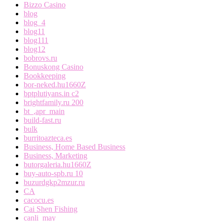
Bizzo Casino
blog
blog_4
blog11
blog111
blog12
bobrovs.ru
Bonuskong Casino
Bookkeeping
bor-neked.hu1660Z
bptplutiyans.in c2
brightfamily.ru 200
bt_,apr_main
build-fast.ru
bulk
burritoazteca.es
Business, Home Based Business
Business, Marketing
butorgaleria.hu1660Z
buy-auto-spb.ru 10
buzurdgkp2mzur.ru
CA
cacocu.es
Cai Shen Fishing
canli_may