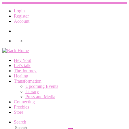
Skip
to
Login
content
Register
Account
Hey You!
Let’s talk
The Journey
Healing
Transformation
Upcoming Events
Library
Press and Media
Connecting
Freebies
Store
Search
Search