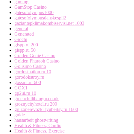
gaming
GamStop Casino
gatesofolympus1000
gatesofolympusdanskespil2
gaziantepklimakombiservisi.net 1003
general
Generated
Giochi
gispp.ru 200
gispp.ru 50
Golden Genie Casino
Golden Pharaoh Casino
Golisimo Casino
gordostnation.ru 10
gorodokstroy.ru
gossmi.ru 600
GOX1
gp2ui.ru 10
greenchillibangor.co.uk
groznycityhotel.ru 200
gruzoperevozki-lyubertsy.ru 1600
guide
hausarbeit ghostwriting
Health & Fitness, Cardio
Health & Fitness, Exercise