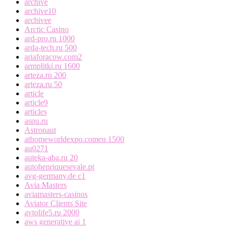
archive
archive10
archivee
Arctic Casino
ard-pro.ru 1000
arda-tech.ru 500
ariaforacow.com2
armplitki.ru 1600
arteza.ru 200
arteza.ru 50
article
article9
articles
aspu.ru
Astronaut
athomeworldexpo.comen 1500
au0271
auteka-aba.ru 20
autohenriquesevale.pt
avg-germany.de c1
Avia Masters
aviamasters-casinos
Aviator Clients Site
avtolife5.ru 2000
aws generative ai 1