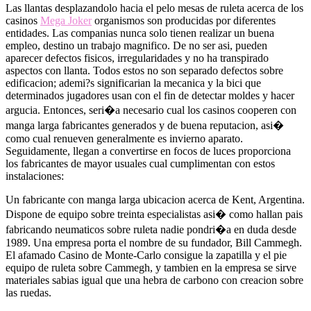
Las llantas desplazandolo hacia el pelo mesas de ruleta acerca de los
casinos
Mega Joker
organismos son producidas por diferentes
entidades. Las companias nunca solo tienen realizar un buena
empleo, destino un trabajo magnifico. De no ser asi, pueden
aparecer defectos fisicos, irregularidades y no ha transpirado
aspectos con llanta. Todos estos no son separado defectos sobre
edificacion; ademi?s significarian la mecanica y la bici que
determinados jugadores usan con el fin de detectar moldes y hacer
argucia. Entonces, seri�a necesario cual los casinos cooperen con
manga larga fabricantes generados y de buena reputacion, asi�
como cual renueven generalmente es invierno aparato.
Seguidamente, llegan a convertirse en focos de luces proporciona
los fabricantes de mayor usuales cual cumplimentan con estos
instalaciones:
Un fabricante con manga larga ubicacion acerca de Kent, Argentina.
Dispone de equipo sobre treinta especialistas asi� como hallan pais
fabricando neumaticos sobre ruleta nadie pondri�a en duda desde
1989. Una empresa porta el nombre de su fundador, Bill Cammegh.
El afamado Casino de Monte-Carlo consigue la zapatilla y el pie
equipo de ruleta sobre Cammegh, y tambien en la empresa se sirve
materiales sabias igual que una hebra de carbono con creacion sobre
las ruedas.