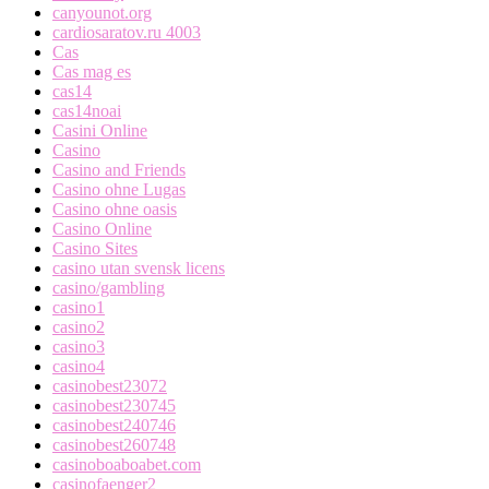
canyounot.org
cardiosaratov.ru 4003
Cas
Cas mag es
cas14
cas14noai
Casini Online
Casino
Casino and Friends
Casino ohne Lugas
Casino ohne oasis
Casino Online
Casino Sites
casino utan svensk licens
casino/gambling
casino1
casino2
casino3
casino4
casinobest23072
casinobest230745
casinobest240746
casinobest260748
casinoboaboabet.com
casinofaenger2