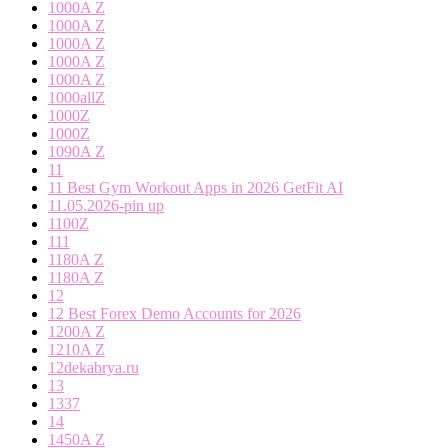
1000A Z
1000A Z
1000A Z
1000A Z
1000A Z
1000allZ
1000Z
1000Z
1090A Z
11
11 Best Gym Workout Apps in 2026 GetFit AI
11.05.2026-pin up
1100Z
111
1180A Z
1180A Z
12
12 Best Forex Demo Accounts for 2026
1200A Z
1210A Z
12dekabrya.ru
13
1337
14
1450A Z