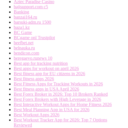
Aztec Paradise Casino
bajisupport.com c5
Banking
banzai164.ru
barsuki-adm.ru 1500
baza1.kz
BC Game
BCgame onl Trustpilot
beefbet.net
belnauka.ru
bendicon.com
beregaevo.runews 10
Best app for tracking nutrition
Best apps for workout on april 2026
Best fitness app for EU citizens in 2026
Best fitness apps 2026
Best Fitness Apps for Tracking Workouts in 2026
Best fitness apps in USA April 2026
Best Forex Broker in 2026: Top 10 Brokers Ranked
Best Forex Brokers with High Leverage in 2026
Best Interactive Workout Apps for Home Fitness 2026
Best Meal Planning App in USA for 2026
Best Workout Apps 2026
Best Workout Tracker App for 2026: Top 7 Options
Reviewed