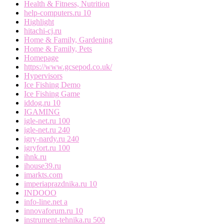
Health & Fitness, Nutrition
help-computers.ru 10
Highlight
hitachi-cj.ru
Home & Family, Gardening
Home & Family, Pets
Homepage
https://www.gcsepod.co.uk/
Hypervisors
Ice Fishing Demo
Ice Fishing Game
iddog.ru 10
IGAMING
igle-net.ru 100
igle-net.ru 240
igry-nardy.ru 240
igryfort.ru 100
ihnk.ru
ihouse39.ru
imarkts.com
imperiaprazdnika.ru 10
INDOOO
info-line.net a
innovaforum.ru 10
instrument-tehnika.ru 500