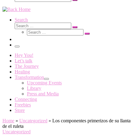
Search
…
Search
Search
Search
Search
…
Search
…
Menu
Hey You!
Let’s talk
The Journey
Healing
Transformation
Upcoming Events
Library
Press and Media
Connecting
Freebies
Store
Home
»
Uncategorized
»
Los componentes primerizos de su llanta
de el ruleta
Uncategorized