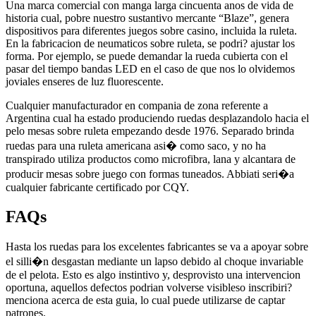
Una marca comercial con manga larga cincuenta anos de vida de
historia cual, pobre nuestro sustantivo mercante “Blaze”, genera
dispositivos para diferentes juegos sobre casino, incluida la ruleta.
En la fabricacion de neumaticos sobre ruleta, se podri? ajustar los
forma. Por ejemplo, se puede demandar la rueda cubierta con el
pasar del tiempo bandas LED en el caso de que nos lo olvidemos
joviales enseres de luz fluorescente.
Cualquier manufacturador en compania de zona referente a
Argentina cual ha estado produciendo ruedas desplazandolo hacia el
pelo mesas sobre ruleta empezando desde 1976. Separado brinda
ruedas para una ruleta americana asi� como saco, y no ha
transpirado utiliza productos como microfibra, lana y alcantara de
producir mesas sobre juego con formas tuneados. Abbiati seri�a
cualquier fabricante certificado por CQY.
FAQs
Hasta los ruedas para los excelentes fabricantes se va a apoyar sobre
el silli�n desgastan mediante un lapso debido al choque invariable
de el pelota. Esto es algo instintivo y, desprovisto una intervencion
oportuna, aquellos defectos podrian volverse visibleso inscribiri?
menciona acerca de esta guia, lo cual puede utilizarse de captar
patrones.