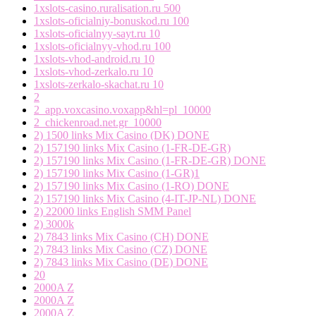
1xslots-casino.ruralisation.ru 500
1xslots-oficialniy-bonuskod.ru 100
1xslots-oficialnyy-sayt.ru 10
1xslots-oficialnyy-vhod.ru 100
1xslots-vhod-android.ru 10
1xslots-vhod-zerkalo.ru 10
1xslots-zerkalo-skachat.ru 10
2
2_app.voxcasino.voxapp&hl=pl_10000
2_chickenroad.net.gr_10000
2) 1500 links Mix Casino (DK) DONE
2) 157190 links Mix Casino (1-FR-DE-GR)
2) 157190 links Mix Casino (1-FR-DE-GR) DONE
2) 157190 links Mix Casino (1-GR)1
2) 157190 links Mix Casino (1-RO) DONE
2) 157190 links Mix Casino (4-IT-JP-NL) DONE
2) 22000 links English SMM Panel
2) 3000k
2) 7843 links Mix Casino (CH) DONE
2) 7843 links Mix Casino (CZ) DONE
2) 7843 links Mix Casino (DE) DONE
20
2000A Z
2000A Z
2000A Z