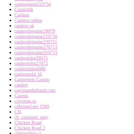
casinogame210754
Casinolab
Casinos
Casinos online
casinos uk
casinoslotgame19079
casinoslotgame210710
casinoslotgame230711
casinoslotgame270713
casinoslotgame310715
casinostslot26071
casinostslot27072
casinostslot4086
casinosushi 16
Casperbets Casino
catalog
cavemantheband.com
Cazeus
cctvstore.ru
cdkennel.net 1500
CH
ch_common_may
Chicken Road
Chicken Road 2
chileanfibio.cl