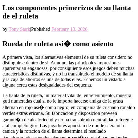
Los componentes primerizos de su llanta
de el ruleta
by
Tony Stark
|
Published
February 13, 2026
Rueda de ruleta asi� como asiento
A primera vista, los alternativas elemental de su ruleta considero no
distinguirse dentro de si. Aunque, las principales impresiones
aparentarian enganosas, por consiguiente esos juegos deben muchas
caracteristicas distintivas, y no ha transpirado el modelo de su llanta
y la caja de ahorros es una de todas ellas. Echemos un vistado a
alguna cerca estas desigualdades del esquema.
La llanta de la ruleta, un material vital del entretenimiento, muestra
guti numeradas cual si no le importa hacerse amiga de la grasa
alternan en rojo asi� como negro, en compania de cristiano ronaldo
verdes extras ericana. Su fabricacion y disposicion proveen
garanti�a de aleatoriedad y no ha transpirado neutralidad referente
a al completo giro. Las jugadores apuestan de donde caera una
canica y la rotacion de el llanta determina el resultado
ganadorprender aquellos elementos seri�a crucial para entender