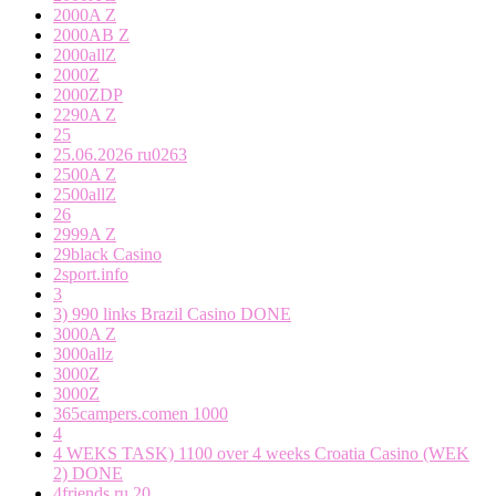
2000A Z
2000AB Z
2000allZ
2000Z
2000ZDP
2290A Z
25
25.06.2026 ru0263
2500A Z
2500allZ
26
2999A Z
29black Casino
2sport.info
3
3) 990 links Brazil Casino DONE
3000A Z
3000allz
3000Z
3000Z
365campers.comen 1000
4
4 WEKS TASK) 1100 over 4 weeks Croatia Casino (WEK
2) DONE
4friends.ru 20