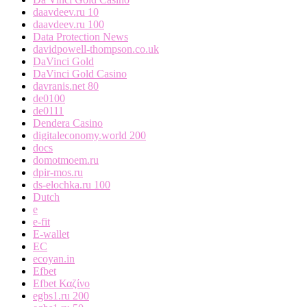
daavdeev.ru 10
daavdeev.ru 100
Data Protection News
davidpowell-thompson.co.uk
DaVinci Gold
DaVinci Gold Casino
davranis.net 80
de0100
de0111
Dendera Casino
digitaleconomy.world 200
docs
domotmoem.ru
dpir-mos.ru
ds-elochka.ru 100
Dutch
e
e-fit
E-wallet
EC
ecoyan.in
Efbet
Efbet Καζίνο
egbs1.ru 200