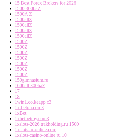
15 Best Forex Brokers for 2026
1500 300baZ
1500A Z
1500allZ
1500allZ
1500allZ
1500allZ
1500Z
1500Z
1500Z
1500Z
1500Z
1500Z
1500Z
150gimnasium.ru
1600all 300baZ
17
18
1win1.co.keapp c3
1x-betph.com3
1xBet
1xbetbetmy.com3
1xslots-2026.trakholding.ru 1500
1xslots-ar-online.com
1xslots-casino-online.ru 10