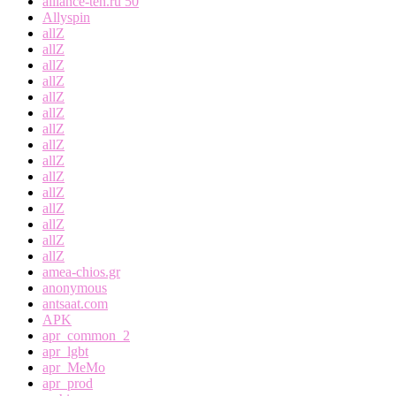
alliance-teh.ru 50
Allyspin
allZ
allZ
allZ
allZ
allZ
allZ
allZ
allZ
allZ
allZ
allZ
allZ
allZ
allZ
allZ
amea-chios.gr
anonymous
antsaat.com
APK
apr_common_2
apr_lgbt
apr_MeMo
apr_prod