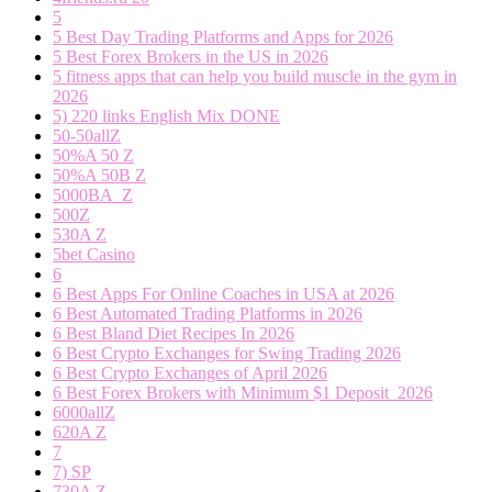
5
5 Best Day Trading Platforms and Apps for 2026
5 Best Forex Brokers in the US in 2026
5 fitness apps that can help you build muscle in the gym in
2026
5) 220 links English Mix DONE
50-50allZ
50%A 50 Z
50%A 50B Z
5000BA_Z
500Z
530A Z
5bet Casino
6
6 Best Apps For Online Coaches in USA at 2026
6 Best Automated Trading Platforms in 2026
6 Best Bland Diet Recipes In 2026
6 Best Crypto Exchanges for Swing Trading 2026
6 Best Crypto Exchanges of April 2026
6 Best Forex Brokers with Minimum $1 Deposit ️ 2026
6000allZ
620A Z
7
7) SP
730A Z