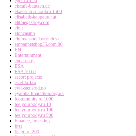
egbs1.ru 50
eiscafe-bautzen.de
ekaterina-school.ru 1500
elisabeth-kappaurer.at
elitmegastroy.com
elon
eloncasino
elremansodelascondes.cl
empatipetshop35.com 80
EN
Entertainment
epeikon.gr
ESA
ESA 50 txt
escort projects
estet-krd.ru
ewa-stensrod.no
eyamhalfmarathon.org.uk
fcommunity.ru 1000
feelyourbody.ru 10
feelyourbody.ru 100
feelyourbody.ru 500
Finance, Investing
first
fitago.ru 200