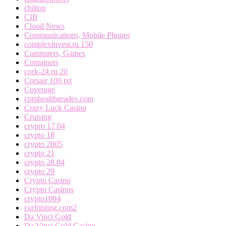
chilton
CIB
Cloud News
Communications, Mobile Phones
complexinvest.ru 150
Computers, Games
Containers
cork-24.ru 20
Corsair 100 txt
Coverage
cpmhealthgrades.com
Crazy Luck Casino
Cruising
crypro 17.04
crypto 18
crypto 2005
crypto 21
crypto 28.04
crypto 29
Crypto Casino
Crypto Casinos
crypto1004
curlrinting.com2
Da Vinci Gold
Da Vinci Gold Casino