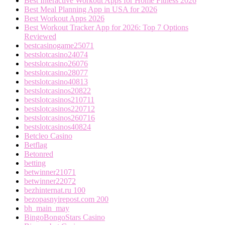
Best Interactive Workout Apps for Home Fitness 2026
Best Meal Planning App in USA for 2026
Best Workout Apps 2026
Best Workout Tracker App for 2026: Top 7 Options
Reviewed
bestcasinogame25071
bestslotcasino24074
bestslotcasino26076
bestslotcasino28077
bestslotcasino40813
bestslotcasinos20822
bestslotcasinos210711
bestslotcasinos220712
bestslotcasinos260716
bestslotcasinos40824
Betcleo Casino
Betflag
Betonred
betting
betwinner21071
betwinner22072
bezhinternat.ru 100
bezopasnyirepost.com 200
bh_main_may
BingoBongoStars Casino