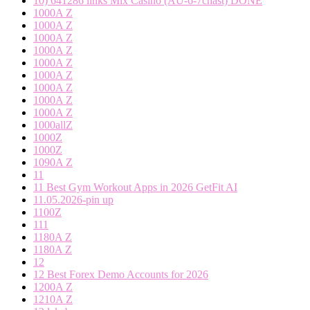
10) 641286 links Mix Casino (AU-6-7chast) DONE
1000A Z
1000A Z
1000A Z
1000A Z
1000A Z
1000A Z
1000A Z
1000A Z
1000A Z
1000allZ
1000Z
1000Z
1090A Z
11
11 Best Gym Workout Apps in 2026 GetFit AI
11.05.2026-pin up
1100Z
111
1180A Z
1180A Z
12
12 Best Forex Demo Accounts for 2026
1200A Z
1210A Z