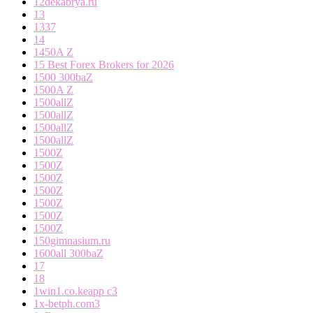
12dekabrya.ru
13
1337
14
1450A Z
15 Best Forex Brokers for 2026
1500 300baZ
1500A Z
1500allZ
1500allZ
1500allZ
1500allZ
1500Z
1500Z
1500Z
1500Z
1500Z
1500Z
1500Z
150gimnasium.ru
1600all 300baZ
17
18
1win1.co.keapp c3
1x-betph.com3