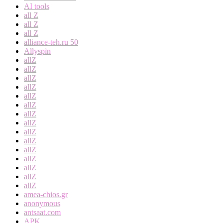
AI tools
all Z
all Z
all Z
alliance-teh.ru 50
Allyspin
allZ
allZ
allZ
allZ
allZ
allZ
allZ
allZ
allZ
allZ
allZ
allZ
allZ
allZ
allZ
amea-chios.gr
anonymous
antsaat.com
APK