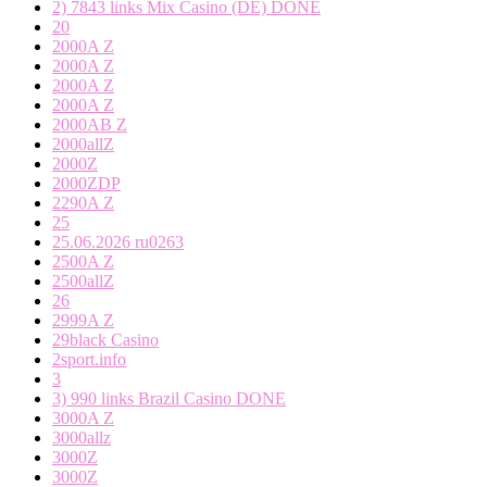
2) 7843 links Mix Casino (DE) DONE
20
2000A Z
2000A Z
2000A Z
2000A Z
2000AB Z
2000allZ
2000Z
2000ZDP
2290A Z
25
25.06.2026 ru0263
2500A Z
2500allZ
26
2999A Z
29black Casino
2sport.info
3
3) 990 links Brazil Casino DONE
3000A Z
3000allz
3000Z
3000Z