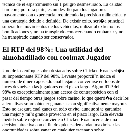
tecnica de el esparcimiento sin 1 peligro desmesurado. La calidad
hardcore, por otra parte, es un desafio para los jugadores
mayormente con experiencia, requiriendo la precision milimetrica y
una estrategia debido a definida. De existir exito, seri�a principal
superar los movimientos de los vehiculos, utilizar al extremo los
bonificaciones y no ha transpirado conocer cuando embarcar y no
ha transpirado cuando ser conservador.
El RTP del 98%: Una utilidad del
almohadillado con coolmax Jugador
Uno de los enfoque sobra destacados sobre Chicken Road seri�a
su impresionante RTP del 98%. Levante proporcii?n indica el
numero de dinero apostado cual llegan a convertirse en focos de
luces devuelve a las jugadores en el plazo largo. Algun RTP del
98% es excepcionalmente gran acerca de contraposicion con el
pasar del tiempo otras juegos sobre casino, lo que querri�a decir los
alternativas sobre obtener ganancias son significativamente mayores.
Esto no asegura cual ganes en todo envite, aunque si te garantiza
una mejor y mi?s grande provecho en el plazo largo. Esta elevada
medida sobre regreso convierte a Chicken Road acerca de una
decision atractiva con el fin de quienes demandan maximizar las
oportunidades sobre ganar en cualquier escenario sobre