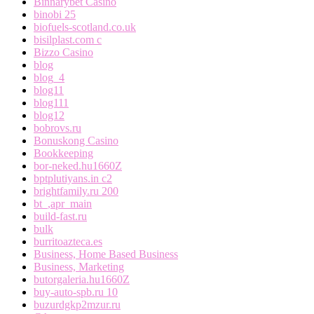
Binnarybet Casino
binobi 25
biofuels-scotland.co.uk
bisilplast.com c
Bizzo Casino
blog
blog_4
blog11
blog111
blog12
bobrovs.ru
Bonuskong Casino
Bookkeeping
bor-neked.hu1660Z
bptplutiyans.in c2
brightfamily.ru 200
bt_,apr_main
build-fast.ru
bulk
burritoazteca.es
Business, Home Based Business
Business, Marketing
butorgaleria.hu1660Z
buy-auto-spb.ru 10
buzurdgkp2mzur.ru