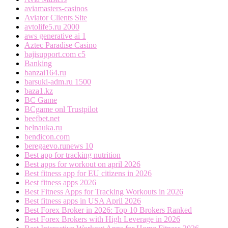
aviamasters-casinos
Aviator Clients Site
avtolife5.ru 2000
aws generative ai 1
Aztec Paradise Casino
bajisupport.com c5
Banking
banzai164.ru
barsuki-adm.ru 1500
baza1.kz
BC Game
BCgame onl Trustpilot
beefbet.net
belnauka.ru
bendicon.com
beregaevo.runews 10
Best app for tracking nutrition
Best apps for workout on april 2026
Best fitness app for EU citizens in 2026
Best fitness apps 2026
Best Fitness Apps for Tracking Workouts in 2026
Best fitness apps in USA April 2026
Best Forex Broker in 2026: Top 10 Brokers Ranked
Best Forex Brokers with High Leverage in 2026