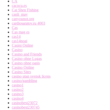
CA
cacocu.es
Cai Shen Fishing
canli_may
canyounot.org
cardiosaratov.ru 4003
Cas
Cas mag es
cas14
cas14noai
Casini Online
Casino
Casino and Friends
Casino ohne Lugas
Casino ohne oasis
Casino Online
Casino Sites
casino utan svensk licens
casino/gambling
casino1
casino2
casino3
casino4
casinobest23072
casinobest230745