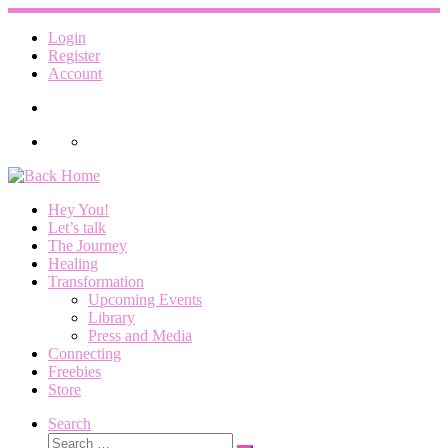
Skip
to
Login
content
Register
Account
Hey You!
Let’s talk
The Journey
Healing
Transformation
Upcoming Events
Library
Press and Media
Connecting
Freebies
Store
Search
Search