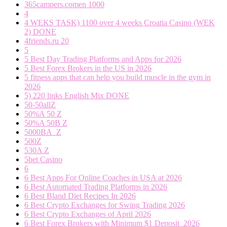
365campers.comen 1000
4
4 WEKS TASK) 1100 over 4 weeks Croatia Casino (WEK
2) DONE
4friends.ru 20
5
5 Best Day Trading Platforms and Apps for 2026
5 Best Forex Brokers in the US in 2026
5 fitness apps that can help you build muscle in the gym in
2026
5) 220 links English Mix DONE
50-50allZ
50%A 50 Z
50%A 50B Z
5000BA_Z
500Z
530A Z
5bet Casino
6
6 Best Apps For Online Coaches in USA at 2026
6 Best Automated Trading Platforms in 2026
6 Best Bland Diet Recipes In 2026
6 Best Crypto Exchanges for Swing Trading 2026
6 Best Crypto Exchanges of April 2026
6 Best Forex Brokers with Minimum $1 Deposit ️ 2026