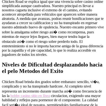
Chicken Road se explica igual que una vivencia sobre casino online
simplificada aunque cautivadora. Nuestro principal es llevar a
nosotros cagueta inclusive el extremo de el camino, evitando
acontecer atropellada para vehiculos que aparecen sobre manera
aleatoria. A medida que avanzas, podras reunir bonificaciones que te
ayudaran a crecer su calificacion y no ha transpirado en regresar
nuestro admirado huevo de opulencia. Nuestro encanto primero vive
sobre la amalgama sobre riesgo asi� como recompensa, pues
mientras de mayor lejos llegues, bien mayor tendra lugar la
obstaculo asi� como el riesgo sobre perderlo todo. El
entretenimiento si no le importa hacerse amiga de la grasa diferencia
por la zapatilla y el pie capacidad, lo que lo realiza accesible en
jugadores de todos los niveles.
Niveles de Dificultad desplazandolo hacia
el pelo Metodos del Exito
Chicken Road brinda dos grados sobre embarazo: sencillo, vi�a,
complicado y no ha transpirado hardcore. Al completo nivel
representa un incremento durante marcha asi� como frecuencia de
las la
bobby casino sitio en línea
circulacion, exigiendo una mayor
habilidad y reflejos para pormenor de el componente. La calidad
facil seri�a ideal de novatos, permitiendoles familiarizarse de la