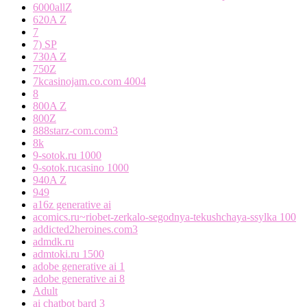
6000allZ
620A Z
7
7) SP
730A Z
750Z
7kcasinojam.co.com 4004
8
800A Z
800Z
888starz-com.com3
8k
9-sotok.ru 1000
9-sotok.rucasino 1000
940A Z
949
a16z generative ai
acomics.ru~riobet-zerkalo-segodnya-tekushchaya-ssylka 100
addicted2heroines.com3
admdk.ru
admtoki.ru 1500
adobe generative ai 1
adobe generative ai 8
Adult
ai chatbot bard 3