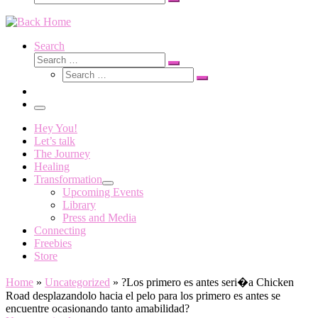
Search
…
Search
Search
Search
Search
…
Search
…
Menu
Hey You!
Let’s talk
The Journey
Healing
Transformation
Upcoming Events
Library
Press and Media
Connecting
Freebies
Store
Home
»
Uncategorized
»
?Los primero es antes seri�a Chicken
Road desplazandolo hacia el pelo para los primero es antes se
encuentre ocasionando tanto amabilidad?