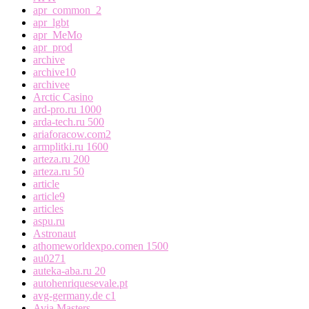
apr_common_2
apr_lgbt
apr_MeMo
apr_prod
archive
archive10
archivee
Arctic Casino
ard-pro.ru 1000
arda-tech.ru 500
ariaforacow.com2
armplitki.ru 1600
arteza.ru 200
arteza.ru 50
article
article9
articles
aspu.ru
Astronaut
athomeworldexpo.comen 1500
au0271
auteka-aba.ru 20
autohenriquesevale.pt
avg-germany.de c1
Avia Masters