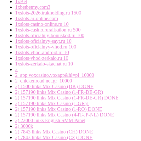
1xBet
1xbetbetmy.com3
1xslots-2026.trakholding.ru 1500
1xslots-ar-online.com
1xslots-casino-online.ru 10
1xslots-casino.ruralisation.ru 500
1xslots-oficialniy-bonuskod.ru 100
1xslots-oficialnyy-sayt.ru 10
1xslots-oficialnyy-vhod.ru 100
1xslots-vhod-android.ru 10
1xslots-vhod-zerkalo.ru 10
1xslots-zerkalo-skachat.ru 10
2
2_app.voxcasino.voxapp&hl=pl_10000
2_chickenroad.net.gr_10000
2) 1500 links Mix Casino (DK) DONE
2) 157190 links Mix Casino (1-FR-DE-GR)
2) 157190 links Mix Casino (1-FR-DE-GR) DONE
2) 157190 links Mix Casino (1-GR)1
2) 157190 links Mix Casino (1-RO) DONE
2) 157190 links Mix Casino (4-IT-JP-NL) DONE
2) 22000 links English SMM Panel
2) 3000k
2) 7843 links Mix Casino (CH) DONE
2) 7843 links Mix Casino (CZ) DONE